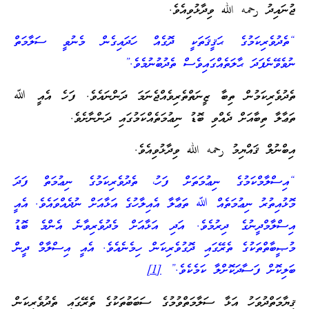
ه الله ވިދާޅުވިއެވެ.
ަމުގެ ޙަޤީޤަތަކީ ދޮގެއް ހަދައިގެން މެނުވީ ސަލާމަތް
 ޙާލަތެއްގައިވެސް ތެދުބުނުމެވެ.”
ުން ތިބާ ޒީނަތްތެރިވެއްޖެނަމަ ދަންނައެވެ. ފަހެ އެއީ ﷲ
ަށް ދެއްވި ބޮޑު ނިޢުމަތެއްކަމުގައި ދަންނާށެވެ.
ްޔިމު رحمه الله ވިދާޅުވިއެވެ.
ަމުގެ ނިޢުމަތަށް ފަހު، ތެދުވެރިކަމުގެ ނިޢުމަތް ފަދަ
ނިޢުމަތެއް ﷲ ތަޢާލާ އެއިލާހުގެ އަޅާއަށް ނުދެއްވައެވެ. އެއީ
ުގެ ދިރުމެވެ. އަދި އަޅާއަށް މެދުވެރިވާނެ އެންމެ ބޮޑު
ުގެ ތެރޭގައި ދޮގުވެރިކަން ހިމެނެއެވެ. އެއީ އިސްލާމް ދީން
ސާދަކޮށްލާ ކަމެކެވެ.”
[1]
ަހު އަޅާ ސަލާމަތްވުމުގެ ސަބަބުތަކުގެ ތެރޭގައި ތެދުވެރިކަން