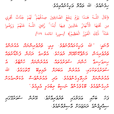
ﷲ ތަޢާލާ ވަޙީކުރެއްވިއެވެ.
 هَـٰذَا يَوْمُ يَنفَعُ الصَّادِقِينَ صِدْقُهُمْ ۚ لَهُمْ جَنَّاتٌ تَجْرِي
لْأَنْهَارُ خَالِدِينَ فِيهَا أَبَدًا ۚ رَّضِيَ اللَّـهُ عَنْهُمْ وَرَضُوا
َ الْفَوْزُ الْعَظِيمُ﴾ [سورة المائدة ١١٩]
ވަޙީކުރައްވާނެތެވެ. މިއީ، ތެދުވެރިންނަށް، އެއުރެންގެ
ް، މަންފާކޮށްދޭނޭ ދުވަހެވެ. އެތާނގެ ދަށުން ފެންކޯރުތައް
 ހުންނަ ސުވަރުގެތައް، އެއުރެންނަށް ހުށްޓެވެ. އެ
ކުގައި، އެއުރެން އަބަދަށް ދެމިތިބޭ ގޮތުގައެވެ. ﷲ
ް ރުހިވޮޑިގެންވެއެވެ. އަދި އެއުރެންވެސް، އެކަލާނގެއަށް
ވެ. ބޮޑުވެގެންވާ ނަޞީބު ލިބުމަކީ އެއީއެވެ.”
ި ޢަމަލުގައި ތެދުވެރިވާށެވެ. އޭރުން ސުވަރުގޭގައި
 ދަރަޖައަށް ވާޞިލުވާނެއެވެ.