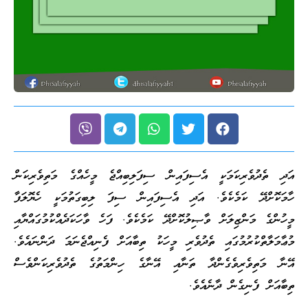
ރިކަމަކީ އެސިފައިން ސިފަލިބިއްޖެ މީހެއްގެ މަތިވެރިކަން
ކަމެކެވެ. އަދި އެސިފައިން ސިފަ ލިބިގަތުމަކީ ހެޔޮލަފާ
ްޒިލަށް ވާޞިލުކޮށްދޭ ކަމެކެވެ. ފަހެ ވާހަކަދެއްކުމުގައްޔާއި
ރުމުގައި ތެދުވެރި މީހަކު ތިބާއަށް ފެނިއްޖެނަމަ ދަންނައެވެ.
ރިވެގެންދާ ތަނާއި އޭނާގެ ހިންމަތުގެ ތެދުވެރިކަންވެސް
ިގެން ދާނެއެވެ.