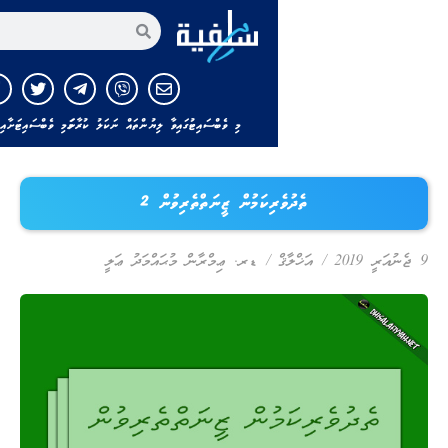
އިތުރަށް ހޯދާ
މި ވެބްސައިޓުގައިވާ ލިޔުންތައް ނަކަލު ކުރާނަމަ މި ވެބްސައިޓަށާއި ލިޔުންތެރިއާއަށް ހަވާލ
ތެދުވެރިކަމުން ޒީނަތްތެރިވުން 2
/
އަޚްލާޤް
/
ޑރ. ޢިމްރާން މުޙައްމަދު ޢަލީ