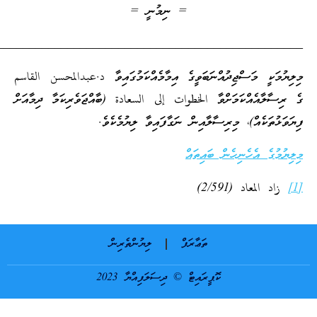
= ނިމުނީ =
_________________________________________________
މަސްޖިދުއްނަބަވީގެ އިމާމެއްކަމުގައިވާ د.عبدالمحسن القاسم
އްކަމަށްވާ الخطوات إلى السعادة (ބާއްޖަވެރިކަމާ ދިމާއަށް
އް)، މިރިސާލާއިން ނަގާފައިވާ ލިޔުމެކެވެ.
ެހެނިހެން ބައިތައް
 (2/591)
ތަޢާރަފް
ލިޔުންތެރިން
ކޮޕީރައިޓް © ދިސަލަފިއްޔާ 2023