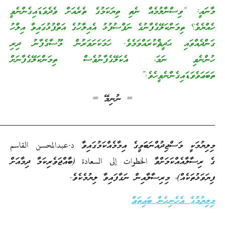
ސްނާލުމެއް ނެތި ތިޔަކަމުގެ ތެރެއަށް ވެދެވަޑައިގެންނެވީ
މަންކަލޭގެފާނުގެ ނަފްސުފުޅު އެއިލާހުގެ އަތްޕުޅުގައިވާ އިލާހު
ި ޙަދީޘްކުރައްވަމެވެ. ހަމަކަށަވަރުން މޫސާގެފާނު ދިރި
 ނަމަ، އެކަލޭގެފާނުވެސް ތިމަންކަލޭގެފާނަށް
ިގެންނެވީހެވެ.”
= ނުނިމޭ =
_________________________________________________
މަސްޖިދުއްނަބަވީގެ އިމާމެއްކަމުގައިވާ د.عبدالمحسن القاسم
އްކަމަށްވާ الخطوات إلى السعادة (ބާއްޖަވެރިކަމާ ދިމާއަށް
އް)، މިރިސާލާއިން ނަގާފައިވާ ލިޔުމެކެވެ.
ެހެނިހެން ބައިތައް