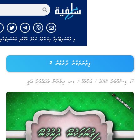
އިތުރަށް ހޯދާ
މި ވެބްސައިޓުގައިވާ ލިޔުންތައް ނަކަލު ކުރާނަމަ މި ވެބްސައިޓަށާއި ލިޔުންތެރިއާއަށް ހަވާލ
ފިތުނަތަކުން ދުރުވުން 2
/
އަޚްލާޤް
/
ޑރ. ޢިމްރާން މުޙައްމަދު ޢަލީ