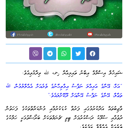
ސްލާމް އިބްނު ތައިމިއްޔާ رحمه الله ވިދާޅުވިއެވެ.
ގެ އަމިއްލަ ނަފްސު އިމްތިޙާނުގެ ތެރެއަށް އެއްލާލުމުން، ﷲ
ގެ ނަފްސު އޭނާއަށް ދޫކޮށްލައެވެ.”
ަދާކުރުމުގައި ފަރުވާ ކުޑަކުރުމާއި މުންކަރާތްތަކުގެ ފަހަތުން
ލޫކު ދަސްކުރުމަށް ޓީވީ ޗެނަލްތަކަށް ބަރޯސާވުމަކީ ހަލާކުގެ
ްލާލާ ކަމެކެވެ.