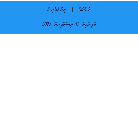
ތަޢާރަފް
ލިޔުންތެރިން
ކޮޕީރައިޓް © ދިސަލަފިއްޔާ 2023