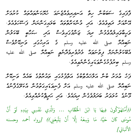
ބަބުން ހިތް އަނދިރިވެއްޖެނަމަ ހެޔޮކަންތައްތައް ކުރުމަށް
ތިވެއެވެ. އަދި މުންކަރާތްތައް ބަލައިގަންނަން ފަސޭހަވެއެވެ.
ލެއްވެމުން ދިޔަ ޒަނާމުގައިވެސް އަދި ޞަޙާބީ ބޭކަލުން
صلى الله عليه وسلم ގެ އަރިހުގައި ވަނިކޮށްވެސް
ަށް ފިތުނަތައް މެދުވެރިވެދާނެތީ ނަބިއްޔާ صلى الله عليه
ުގެންވަޑައިގެންނެވިއެވެ.
ބުން އަލްޚައްޠާބުގެ އަތްޕުޅުގައި ތައުރާތުގެ ބައެއް ވަނިކޮށް
ى الله عليه وسلم އަށް ފެނިވަޑައިގަތުމުން އެކަލޭގެފާނުގެ
ަރު ބަދަލުވެގެން ދިޔައެވެ. އަދި ޙަދީޘްކުރެއްވިއެވެ.
ُونَ فِيهَا يَا ابْنَ الْخَطَّابِ … وَالَّذِي نَفْسِي بِيَدِهِ لَوْ أَنَّ
حَيًّا، مَا وَسِعَهُ إِلَّا أَنْ يَتَّبِعَنِي)) [رواه أحمد وحسنه