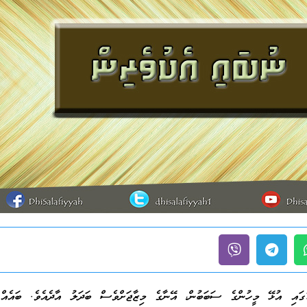
ގައި އުޅޭ މީހުންގެ ސަބަބުން، އޭނާގެ މިޒާޖަށްވެސް ބަދަލު އާދެއެވެ. ބައެއް 