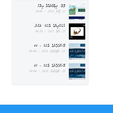
ފޮތް: ރިޒްޤުދެއްވާ އިލާހު
21 ޖޫން 2021
18:09
ކުޑަކުދިންގެ ވާހަކަ: ލަކުނު
25 މާޗް 2021
08:26
މޫސާގެފާނުގެ ވާހަކަ – 44
22 ނޮވެމްބަރު 2020
00:00
މޫސާގެފާނުގެ ވާހަކަ – 43
20 ނޮވެމްބަރު 2020
00:00