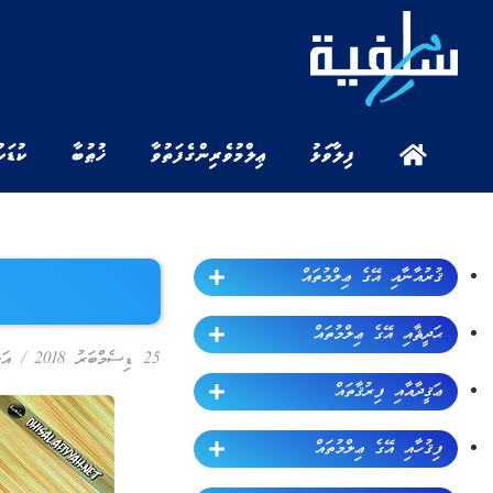
ފިލާވަޅު
ޢިލްމުވެރިންގެ ފަތުވާ
ޚުޠުބާ
ކުޑަކ
ޤުރުއާނާއި އޭގެ ޢިލްމުތައް
ޙަދީޘާއި އޭގެ ޢިލްމުތައް
25 ޑިސެމްބަރު 2018
/
އަޚ
ޢަޤީދާއާއި ފިރުޤާތައް
ފިޤުހާއި އޭގެ ޢިލްމުތައް