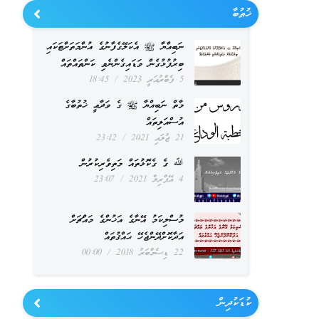
ޚުޠުބާ
ނަބިއްޔާ ﷺ އެކަލޭގެފާނުގެ އުންމަތަށްޓަކައި
ބިރުފުޅުގެން ވަޑައިގެންނެވި ކަންތައްތައް
5 ފެބްރުއަރީ 2023
18:45
މާތް ނަބިއްޔާ ﷺ ގެ ވަދާޢީ ޚުތުބާގެ
އުސްއަލިތައް
21 ޖުލައި 2021
23:12
ﷲ ގެ ގެކޮޅުތައް މަތިވެރިކުރުން
4 އޭޕްރިލް 2021
23:07
މުސްލިކަމު އޭނާގެ އަޚުންގެ މައްޗަށް
އަދާކޮށްދޭންޖެހޭ ޙައްޤުތައް
22 ޑިސެމްބަރު 2018
00:00
ކުޑަކުދިން