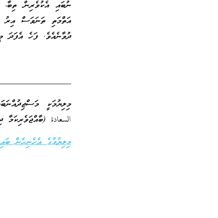
ނުބައި އެކުވެރިން ތިބާ، ތ
އަތްމަތި ތަނަވަސް އިރު ގާ
ދުވާނެއެވެ. ފަހެ އެފަދަ މީ
_________________
މިލިޔުމަކީ މަސްޖިދުއްނަ
السعادة (ބާއްޖަވެރިކަމާ ދި
މިލިޔުމުގެ އެހެނިހެން ބައިތ