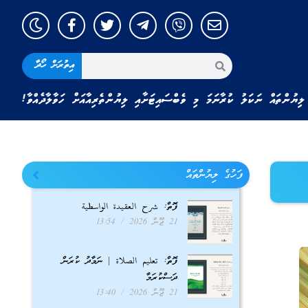
އިތުރަށް ހޯދާ
ލިޔުންތައް ނަކަލު ކުރާނަމަ މި ވެބްސައިޓަށާއި ލިޔުންތެރިއާއަށް ހަވާލާދެއްވާ!
ފަހުގެ ލިޔުންތައް
ފޮތް: شرح العقيدة الواسطية
21 ޖޫން 2026
13:54
ފޮތް: تعليم الصلاة | ނަމާދު ކުރަން
ދަސްކުރަމާ
21 ޖޫން 2026
13:40