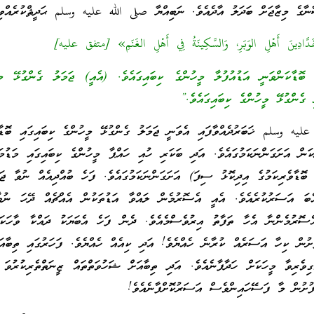
ނާގެ މިޒާޖަށް ބަދަލު އާދެއެވެ. ނަބިއްޔާ صلى الله عليه وسلم ޙަދީޘްކުރެއްވިއ
فَدَّادِينَ أَهْلِ الوَبَرِ، وَالسَّكِينَةُ فِي أَهْلِ الغَنَمِ» [متفق عليه]
 ބޮޑާކަންވަނީ އަޑުއުފުލާ މީހުންގެ ކިބައިގައެވެ. (އެއީ) ޖަމަލު ގެންގުޅޭ މީ
ި ގެންގުޅޭ މީހުންގެ ކިބައިގައެވެ.”
يه وسلم ޚަބަރުދެއްވާފައި އެވަނީ ޖަމަލު ގެންގުޅޭ މީހުންގެ ކިބައިގައި ބޮޑާވ
ިކަން އަށަގަންނަކަމުގައެވެ. އަދި ބަކަރި ހުއި ހައްޕާ މީހުންގެ ކިބައިގައި މަޑުމައ
 ބޮޑާވެރިކަމުގެ އިދިކޮޅު ސިފަ) އަށަގަންނަކަމުގައެވެ. ފަހެ ބުއްދިއެއް ނުވާ ޖަނ
ބަ އަސަރުކުރެއެވެ. އެއީ އެސޮރުމެން ލައްވާ އަޑުތަކުން އެއްޗެއް ދޭހަ ނުވާ
ެސޮރުމެންނާ އެހާ ތަފާތު އިރުވެސްމެއެވެ. ދެން ފަހެ އެބަޔަކު ދައްކާ ވާހަކަ 
ން ކިހާ އަސަރެއް ކުރާނެ ހެއްޔެވެ! އަދި ކިއެއް ހެއްޔެވެ. ފަހަރުގައި ތިބާއަ
ިވެރިވާ މީހަކަށް ހަދާފާނެއެވެ. އަދި ތިބާއަށް ޝަހުވަތްތައް ޒީނަތްތެރިކުރުވަ 
ފުށުން މާ ފަސޭހައިންވެސް އަސަރުކޮށްފާނެއެވެ!