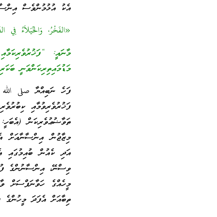
އެކު އުޅުމުންވެސް އިންސާ
«الفَخْرُ، وَالخُيَلاَءُ فِي ال
މާނައީ: “ފަޚުރުވެރިކަމާއި
މަޑުމައިތިރިކަންވަނީ ބަކަރ
ފަހެ ނަބިއްޔާ صلى الله عل
ފަޚުރުވެރިވުމާއި ކިބުރުވެރ
ތަވާޟުޢުވެރިކަން (އެބަހީ:
މިޒާޖުން އިންސާނާއަށް އެ
އަދި ކެއުން ބުއިމުގައި އ
ވިސްނޭ، އިންސާނުންގެ ފުށު
މީހެއްގެ ހަވާނަފްސަށް ވާގ
ތިބާއަށް އެފަދަ މީހުންގެ 