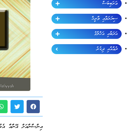
ޢަރަބިބަސް
ސިޔަރަތާއި ތާރީޚް
އަދަބާއި އަޚްލާޤު
ދުޢާއާއި ޛިކުރު
އިންސާނާއަށް އޭނާއާ އެކު