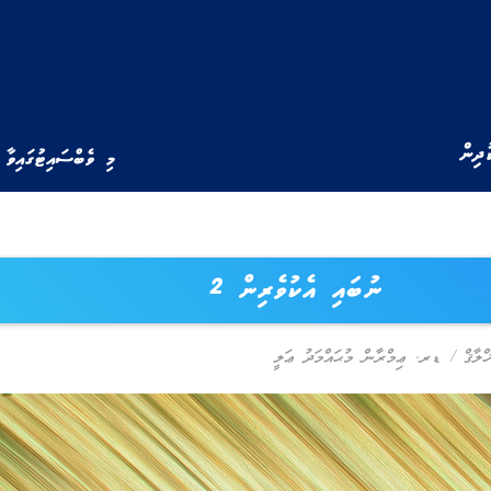
ުދިން
މި ވެބްސައިޓުގައިވާ 
ނުބައި އެކުވެރިން 2
ްލާޤް
/
ޑރ. ޢިމްރާން މުޙައްމަދު ޢަލީ