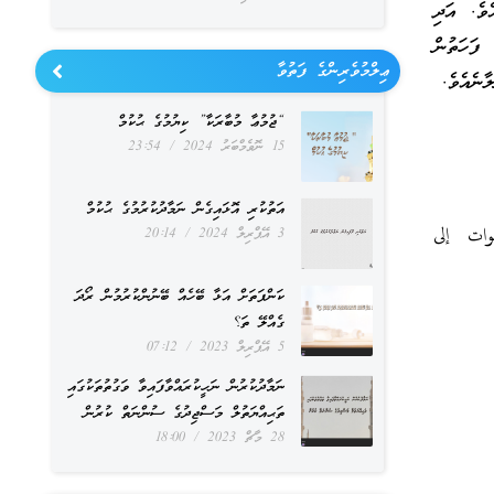
ެވެ. އަދި
 ފަހަތުން
ޢިލްމުވެރިންގެ ފަތުވާ
ާނެއެވެ.
“ޖުމުޢާ މުބާރަކާ” ކިޔުމުގެ ޙުކުމް
15 ނޮވެމްބަރު 2024
23:54
އަތުކުރި އޮޅައިގެން ނަމާދުކުރުމުގެ ޙުކުމް
طوات إلى
3 އޭޕްރިލް 2024
20:14
ކަންފަތަށް އަޅާ ބޭހެއް ބޭނުންކުރުމުން ރޯދަ
ގެއްލޭ ތަ؟
5 އޭޕްރިލް 2023
07:12
ނަމާދުކުރުން ނަހީކުރައްވާފައިވާ ވަގުތުތަކުގައި
ތަޙިއްޔަތުލް މަސްޖިދުގެ ސުންނަތް ކުރުން
28 މާޗް 2023
18:00