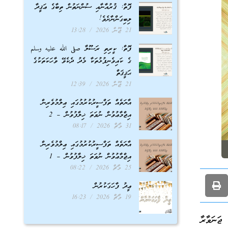
ފޮތް: ޤުރުއާނާއި ސުންނަތުން ތިބާގެ ޢަޤީދާ
ލިބިގަންނާށެވެ!
21 ޖޫން 2026
13:28
ފޮތް: ކީރިތި ރަސޫލާ صلى الله عليه وسلم
ގެ ކައިވެނިފުޅުތަކާ މެދު ދެކެވޭ ވާހަކަތަކުގެ
ޙަޤީޤަތް
21 ޖޫން 2026
12:39
އާޔަތެއް ތަފްސީރުކުރުމުގައި ޢިލްމުވެރިން
އިޖްމާޢުވުން ނުވަތަ ޚިލާފުވުން – 2
31 މާޗް 2026
08:17
އާޔަތެއް ތަފްސީރުކުރުމުގައި ޢިލްމުވެރިން
އިޖްމާޢުވުން ނުވަތަ ޚިލާފުވުން – 1
25 މާޗް 2026
08:22
ޢީދު ފާހަގަކުރުން
19 މާޗް 2026
16:23
ޖަނަވާރާ