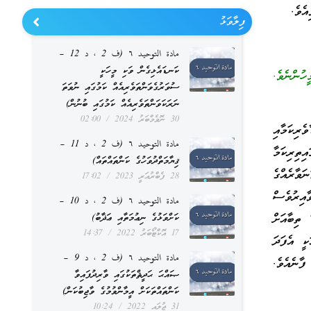
ެވެ.
ފިލާވަޅު
مادة التوحيد ٦ (ف 2 ، د 12 –
ކަނޑައެޅިގެން ވަކި މީހަކީ
ހުންނެވެ.
ސުވަރުގެވަންތަވެރިއެއް ކަމުގައި ނުވަތަ
ނަރަކަވަންތަވެރިއެއް ކަމުގައި ބުނުން)
30 ނޮވެމްބަރު 2024
02:00
ެރިކަމާއި
مادة التوحيد ٦ (ف 2 ، د 11 –
ިތިރިކަމާ
ޤިޔާމަތްދުވަހުގެ ކަންތައްތައް)
ަވާރެއްގެ
28 ފެބްރުއަރީ 2023
17:02
އިރުވެސް
مادة التوحيد ٦ (ف 2 ، د 10 –
ތިބާއަށް
ކަށްވަޅުގެ ނިޢުމަތާއި ޢަޛާބު)
17 އޮކްޓޯބަރު 2022
14:37
ކީ އެފަދަ
مادة التوحيد ٦ (ف 2 ، د 9 –
ފާނެއެވެ.
ޞައްޙަ ޙަދީޘްތަކުގައި ވާރިދުފައިވާ
ކަންތައްތަކަށް އީމާންވުމުގެ ވާޖިބުކަން)
31 ޖުލައި 2022
10:24