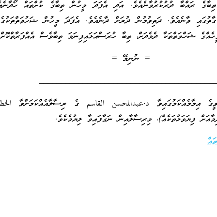
ިބާގެ ރައްބާ ދުރުކުރުވާނެއެވެ. އަދި އެފަދަ މީހުން ތިބާގެ ކުށްތައް ހޯދާނެއ
ތުގައި ވާނެއެވެ. ދަތިވުމުން ދުރަށް ދާނެއެވެ. އެފަދަ މީހުން ޝަހުވަތްތަކުގެ
ހެއްގެ ޝަހްވަތްތަކާ ދެމެދަށް، ތިބާ ހުރަސްއަޅައިފިނަމަ ތިބާވެސް އެއްފަރާތްކޮށްލ
= ނުނިމޭ =
________________________________________
ބަވީގެ އިމާމެއްކަމުގައިވާ د.عبدالمحسن القاسم ގެ ރިސާލާއެއްކަމަށްވާ الخ
މާއަށް ފިޔަވަޅުތަކެއް)، މިރިސާލާއިން ނަގާފައިވާ ލިޔުމެކެވެ.
ައް