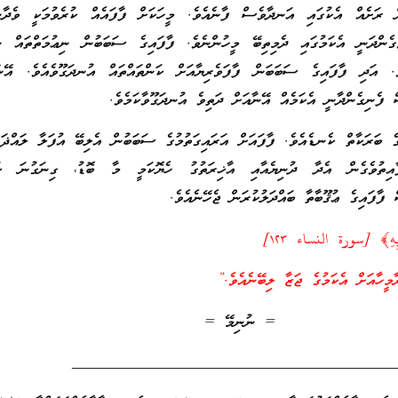
 ރަށެއް އެކުގައި އަނދާވެސް ފާނެއެވެ. މީހަކަށް ފާފައެއް ކުރެވުމަކީ ވެދާނެކ
ެންދަނީ އެކަމުގައި ދެމިތިބޭ މީހުންނެވެ. ފާފައިގެ ސަބަބުން ނިޢުމަތްތައް ނެ
ވެ. އަދި ފާފައިގެ ސަބަބަން ފާފަވެރިޔާއަށް ކަންތައްތައް އުނދަގޫވެއެވެ. އޭނ
ް ފެނިގެންދާނީ އެކަމެއް އޭނާއަށް ދަތިވެ އުނދަގޫވާކަމެވެ.
ެ ބަރަކާތް ކެނޑެއެވެ. ފާފައަށް އަރައިގަތުމުގެ ސަބަބުން އެލިބޭ އުފަލާ ލައްޛަތ
ާއިތުވެގެން އެދާ ދުނިޔެއާއި އާޚިރަތުގު ހެޔޮކަމީ މާ ބޮޑު، ގިނަގުނަ ކަނ
 ފާފައިގެ ޢުޤޫބާތާ ބައްދަލުކުރަން ޖެހޭނެއެވެ.
بِهِ﴾ [سورة النساء ١٢٣]
މީހާއަށް އެކަމުގެ ޖަޒާ ލިބޭނެއެވެ.”
= ނުނިމޭ =
________________________________________