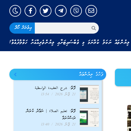
އިތުރަށް ހޯދާ
ލިޔުންތައް ނަކަލު ކުރާނަމަ މި ވެބްސައިޓަށާއި ލިޔުންތެރިއާއަށް ހަވާލާދެއްވާ!
ފަހުގެ ލިޔުންތައް
ފޮތް: شرح العقيدة الواسطية
21 ޖޫން 2026
13:54
ފޮތް: تعليم الصلاة | ނަމާދު ކުރަން
ދަސްކުރަމާ
21 ޖޫން 2026
13:40