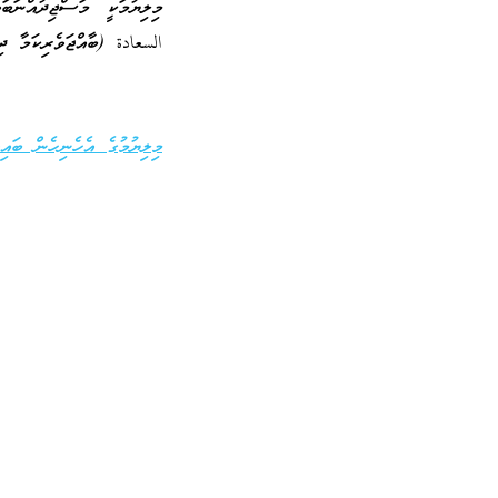
މިލިޔުމަކީ މަސްޖިދުއްނަ
السعادة (ބާއްޖަވެރިކަމާ ދި
މިލިޔުމުގެ އެހެނިހެން ބައިތ