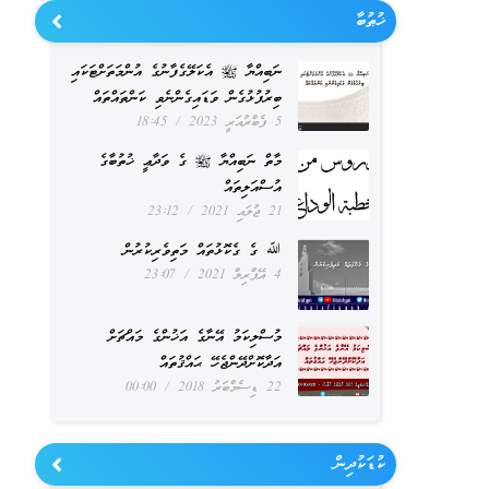
ޚުޠުބާ
ނަބިއްޔާ ﷺ އެކަލޭގެފާނުގެ އުންމަތަށްޓަކައި
ބިރުފުޅުގެން ވަޑައިގެންނެވި ކަންތައްތައް
5 ފެބްރުއަރީ 2023
18:45
މާތް ނަބިއްޔާ ﷺ ގެ ވަދާޢީ ޚުތުބާގެ
އުސްއަލިތައް
21 ޖުލައި 2021
23:12
ﷲ ގެ ގެކޮޅުތައް މަތިވެރިކުރުން
4 އޭޕްރިލް 2021
23:07
މުސްލިކަމު އޭނާގެ އަޚުންގެ މައްޗަށް
އަދާކޮށްދޭންޖެހޭ ޙައްޤުތައް
22 ޑިސެމްބަރު 2018
00:00
ކުޑަކުދިން