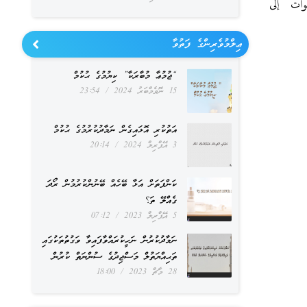
طوات إلى
ޢިލްމުވެރިންގެ ފަތުވާ
“ޖުމުޢާ މުބާރަކާ” ކިޔުމުގެ ޙުކުމް
15 ނޮވެމްބަރު 2024
23:54
އަތުކުރި އޮޅައިގެން ނަމާދުކުރުމުގެ ޙުކުމް
3 އޭޕްރިލް 2024
20:14
ކަންފަތަށް އަޅާ ބޭހެއް ބޭނުންކުރުމުން ރޯދަ
ގެއްލޭ ތަ؟
5 އޭޕްރިލް 2023
07:12
ނަމާދުކުރުން ނަހީކުރައްވާފައިވާ ވަގުތުތަކުގައި
ތަޙިއްޔަތުލް މަސްޖިދުގެ ސުންނަތް ކުރުން
28 މާޗް 2023
18:00