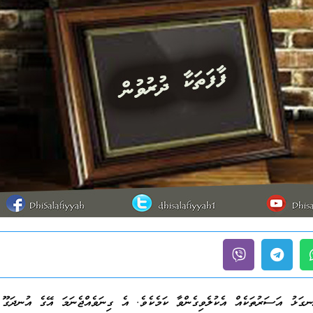
ަނގަޅު އަސަރުތަކެއް އެކުލެވިގެންވާ ކަމެކެވެ. އެ ގިނަވެއްޖެނަމަ އޭގެ އުނދަގޫ 