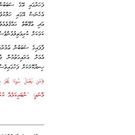
ފަހަރުގައި އޭގެ ސަބަބުން
އެހެނަސް އޭގައި ހަލާކުވެގ
އަދި ޢުޤޫބާތް ޙައްޤުވެއެ
ކަމަކަށް ކުރިމަތިލުމުންވެސ
ފާފައިގެ ސަބަބުން ޢުމުރުގ
އެއަށް އަރައިގަތުމުން ފ
ހިނދުކޮޅަކަށް ފަހުގައިވެސް
﴿مَن يَعْمَلْ سُوءًا يُجْزَ 
މާނައީ: “ނުބައިކަމެއް ކުރާ
_________________