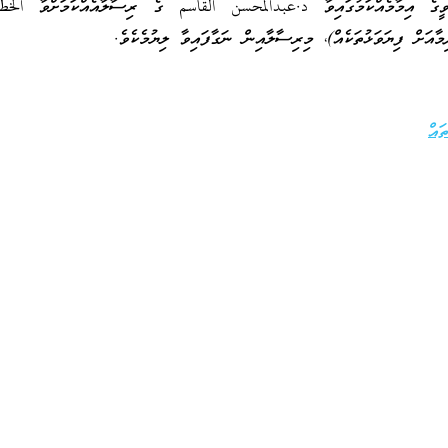
ބަވީގެ އިމާމެއްކަމުގައިވާ د.عبدالمحسن القاسم ގެ ރިސާލާއެއްކަމަށްވާ الخ
މާއަށް ފިޔަވަޅުތަކެއް)، މިރިސާލާއިން ނަގާފައިވާ ލިޔުމެކެވެ.
ައް