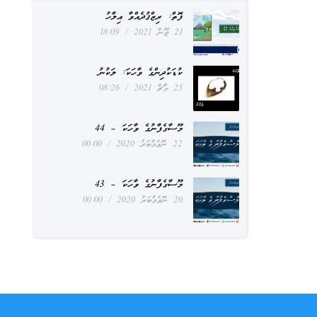
ފޮތް: ރިޒްޤުދެއްވާ އިލާހު
21 ޖޫން 2021
18:09
ކުޑަކުދިންގެ ވާހަކަ: ލަކުނު
25 މާޗް 2021
08:26
މޫސާގެފާނުގެ ވާހަކަ – 44
22 ނޮވެމްބަރު 2020
00:00
މޫސާގެފާނުގެ ވާހަކަ – 43
20 ނޮވެމްބަރު 2020
00:00