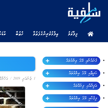
ފިލާވަޅު
ޢިލްމުވެރިންގެ ފަތުވާ
ޚުޠުބާ
ކުޑަކ
ޤުރުއާނާއި އޭގެ ޢިލްމުތައް
ޙަދީޘާއި އޭގެ ޢިލްމުތައް
1 ޖެނުއަރީ 2019
/
އަޚްލާޤް
ޢަޤީދާއާއި ފިރުޤާތައް
ފިޤުހާއި އޭގެ ޢިލްމުތައް