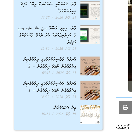
ފޮތް: ޤުރުއާނާއި ސުންނަތުން ތިބާގެ ޢަޤީދާ
ލިބިގަންނާށެވެ!
21 ޖޫން 2026
13:28
ފޮތް: ކީރިތި ރަސޫލާ صلى الله عليه وسلم
ގެ ކައިވެނިފުޅުތަކާ މެދު ދެކެވޭ ވާހަކަތަކުގެ
ޙަޤީޤަތް
21 ޖޫން 2026
12:39
އާޔަތެއް ތަފްސީރުކުރުމުގައި ޢިލްމުވެރިން
އިޖްމާޢުވުން ނުވަތަ ޚިލާފުވުން – 2
31 މާޗް 2026
08:17
އާޔަތެއް ތަފްސީރުކުރުމުގައި ޢިލްމުވެރިން
އިޖްމާޢުވުން ނުވަތަ ޚިލާފުވުން – 1
25 މާޗް 2026
08:22
ޢީދު ފާހަގަކުރުން
19 މާޗް 2026
16:23
ފޯރައެވެ.