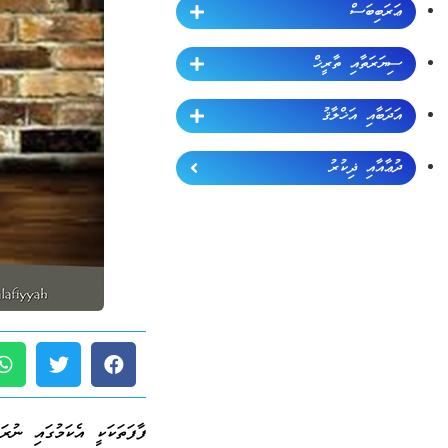
ޢަރަބިބަސް
ސިޔަރަތާއި ތާރީޚް
އަދަބާއި އަޚްލާޤު
ދުޢާއާއި ޛިކުރު
ފާފަތަކަކީ އެކަމުގައި ނުރ