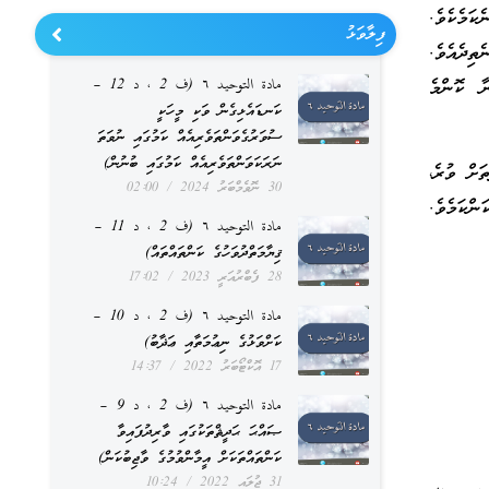
ަމެކެވެ.
ފިލާވަޅު
ތިދެއެވެ.
ާ ކޮންމެ
مادة التوحيد ٦ (ف 2 ، د 12 –
ކަނޑައެޅިގެން ވަކި މީހަކީ
ސުވަރުގެވަންތަވެރިއެއް ކަމުގައި ނުވަތަ
ނަރަކަވަންތަވެރިއެއް ކަމުގައި ބުނުން)
ަށް ވުރެ،
30 ނޮވެމްބަރު 2024
02:00
ްކަމެވެ.
مادة التوحيد ٦ (ف 2 ، د 11 –
ޤިޔާމަތްދުވަހުގެ ކަންތައްތައް)
28 ފެބްރުއަރީ 2023
17:02
مادة التوحيد ٦ (ف 2 ، د 10 –
ކަށްވަޅުގެ ނިޢުމަތާއި ޢަޛާބު)
17 އޮކްޓޯބަރު 2022
14:37
مادة التوحيد ٦ (ف 2 ، د 9 –
ޞައްޙަ ޙަދީޘްތަކުގައި ވާރިދުފައިވާ
ކަންތައްތަކަށް އީމާންވުމުގެ ވާޖިބުކަން)
31 ޖުލައި 2022
10:24