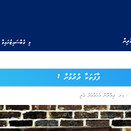
ުދިން
މި ވެބްސައިޓުގައިވާ 
ފާފަތަކާ ދުރުވުން 1
/
ޑރ. ޢިމްރާން މުޙައްމަދު ޢަލީ