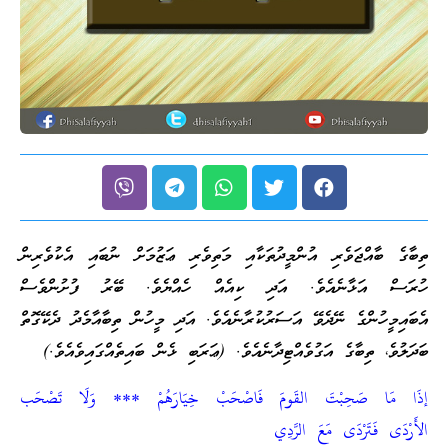
ޖަވެރި އުންމީދުތަކާއި މަތިވެރި ޢަޒުމަށް ނުބައި އެކުވެރިން
ޅާނެއެވެ. އަދި ކިއެއް ހެއްޔެވެ. ބޭރު ފުށުންވެސް
ގެ ނޭދެވޭ އަސަރުކުރާނެއެވެ. އަދި މީހުން ތިބާއާމެދު ދެކޭގޮތް
ބާގެ އަގުވެއްޓިދާނެއެވެ. (ޢަރަބި ޅެން ބައިތެއްގައިވެއެވެ.)
حِبْتَ القَومَ فَاصْحَبْ خِيَارَهُمْ *** وَلَا تَصْحَب
رْدَى مَعَ الرَّدِي