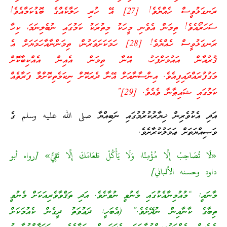
ރަނގަޅުވީސް ހެއްޔެވެ! [27] އޭ ހުރި ހަލާކެއްގެ ބޮޑުކަމާއެވެ!
 ތިމަން އެވެނި މީހަކު މިތުރަކު ކަމުގައި ނުބެލިނަމަ، ކިހާ
ރަނގަޅުވީސް ހެއްޔެވެ! [28] ހަމަކަށަވަރުން، ތިމަންނާއާހަމަޔަށް އެ
އައުމަށްފަހު، އޭނާ ތިމަން އެއިން އެއްކިބާކޮށް
އިފިއެވެ. އިންސާނާއަށް އޭނާ ދެރަކޮށް ނިކަމެތިކޮށްލާ ފަރާތެއް
ޠާނާ ވެއެވެ. [29]”
ރިން ޚިޔާރުކުރުމުގައި ނަބިއްޔާ صلى الله عليه وسلم ގެ
 ޢަމަލުކުރާށެވެ.
 إِلَّا مُؤْمِنًا، وَلَا يَأْكُلْ طَعَامَكَ إِلَّا تَقِيٌّ» [رواه أبو
 الألباني]
ުމިނާއެކުގައި މެނުވީ ނުވާށެވެ. އަދި ތަޤްވާވެރިއަކަށް މެނުވީ
ާއިން ނުދޭށެވެ.” (އެބަހީ: ދަޢުވަތު ދީގެން ކެއުމަކަށް