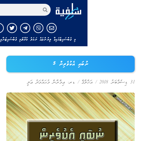
އިތުރަށް ހޯދާ
މި ވެބްސައިޓުގައިވާ ލިޔުންތައް ނަކަލު ކުރާނަމަ މި ވެބްސައިޓަށާއި ލިޔުންތެރިއާއަށް ހަވާލ
ނުބައި އެކުވެރިން 5
/
އަޚްލާޤް
/
ޑރ. ޢިމްރާން މުޙައްމަދު ޢަލީ