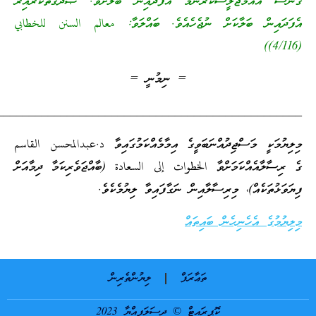
މަޖުލީސްކުރާނަމަ އެފަދައިން ބަލާށެވެ. ޞަދަޤާތްކުރާއިރު
 ބަލާކަށް ނުޖެހެއެވެ. ބައްލަވާ: معالم السنن للخطابي
= ނިމުނީ =
_________________________________________________
މަސްޖިދުއްނަބަވީގެ އިމާމެއްކަމުގައިވާ د.عبدالمحسن القاسم
އްކަމަށްވާ الخطوات إلى السعادة (ބާއްޖަވެރިކަމާ ދިމާއަށް
އް)، މިރިސާލާއިން ނަގާފައިވާ ލިޔުމެކެވެ.
ެހެނިހެން ބައިތައް
ތަޢާރަފް
ލިޔުންތެރިން
ކޮޕީރައިޓް © ދިސަލަފިއްޔާ 2023