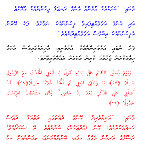
ަކާއެކު އުޅެންޔާ އެންމެ ރަނގަޅު މީހުންނާއެކު އުޅޭށެވެ.
 އަގުވެއްޓިފައިވާ މީހުންނާއެކު ނުވާށެވެ. ފަހެ އޭރުން
ކު ތިބާވެސް އަގުވެއްޓިދާނެއެވެ.”
 އެކުވެރިންނާއެކު އުޅެވުނީތީ، އާޚިރަތުގައިވެސް އެކަމާ
 ޖެހުމުގެ ކުރިން އެކަމަށް ރައްކާތެރިވާށެވެ.
ُ الظَّالِمُ عَلَىٰ يَدَيْهِ يَقُولُ يَا لَيْتَنِي اتَّخَذْتُ مَعَ الرَّسُولِ
سَبِيلًا ﴿٢٧﴾ يَا وَيْلَتَىٰ لَيْتَنِي لَمْ أَتَّخِذْ فُلَانًا خَلِيلًا﴿٢٨﴾ لَّقَدْ
ِ الذِّكْرِ بَعْدَ إِذْ جَاءَنِي ۗ وَكَانَ الشَّيْطَانُ لِلْإِنسَانِ
އަނިޔާވެރިޔާ އޭނާގެ ދެއަތުގައި ދަތްއަޅާ ދުވަސް
ާށެވެ! އޭނާ (އެދުވަހުން) ބުނާނެތެވެ. އޭ ސަހަރޯއެވެ!
ރިހުން މަގެއް ހިފައި، ބޭނުންކުޅަނަމަ، ތިމަންނާއަށް ކިހާ