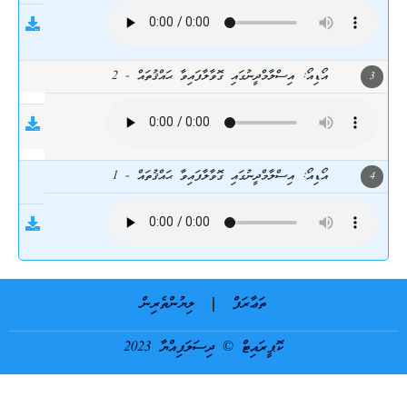
އޯޑިއޯ: އިސްލާމްދީނުގައި ގޮވާލާފައިވާ ޙައްޤުތައް - 2
3
އޯޑިއޯ: އިސްލާމްދީނުގައި ގޮވާލާފައިވާ ޙައްޤުތައް - 1
4
ތަޢާރަފް
ލިޔުންތެރިން
ކޮޕީރައިޓް © ދިސަލަފިއްޔާ 2023