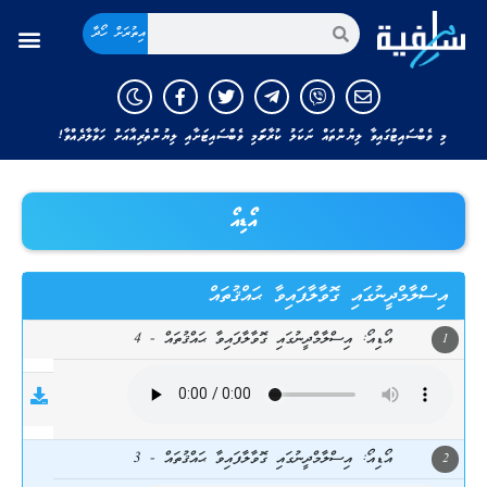
އިތުރަށް ހޯދާ
މި ވެބްސައިޓުގައިވާ ލިޔުންތައް ނަކަލު ކުރާނަމަ މި ވެބްސައިޓަށާއި ލިޔުންތެރިއާއަށް ހަވާލާދެއްވާ!
އޯޑިއޯ
އިސްލާމްދީނުގައި ގޮވާލާފައިވާ ޙައްޤުތައް
އޯޑިއޯ: އިސްލާމްދީނުގައި ގޮވާލާފައިވާ ޙައްޤުތައް - 4
1
އޯޑިއޯ: އިސްލާމްދީނުގައި ގޮވާލާފައިވާ ޙައްޤުތައް - 3
2