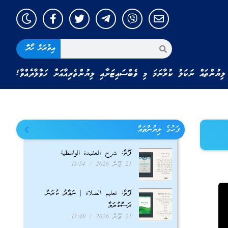
އިތުރަށް ހޯދާ
ލިޔުންތައް ނަކަލު ކުރާނަމަ މި ވެބްސައިޓަށާއި ލިޔުންތެރިއާއަށް ހަވާލާދެއްވާ!
ފަހުގެ ލިޔުންތައް
ފޮތް: شرح العقيدة الواسطية
21 ޖޫން 2026
13:54
ފޮތް: تعليم الصلاة | ނަމާދު ކުރަން
ދަސްކުރަމާ
21 ޖޫން 2026
13:40