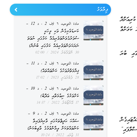
ފިލާވަޅު
ިއަަށްދާ
مادة التوحيد ٦ (ف 2 ، د 12 –
 ކަމަށްވާ
ކަނޑައެޅިގެން ވަކި މީހަކީ
ސުވަރުގެވަންތަވެރިއެއް ކަމުގައި ނުވަތަ
ނަރަކަވަންތަވެރިއެއް ކަމުގައި ބުނުން)
ައި ބުރަ
30 ނޮވެމްބަރު 2024
02:00
مادة التوحيد ٦ (ف 2 ، د 11 –
ޤިޔާމަތްދުވަހުގެ ކަންތައްތައް)
28 ފެބްރުއަރީ 2023
17:02
مادة التوحيد ٦ (ف 2 ، د 10 –
ކަށްވަޅުގެ ނިޢުމަތާއި ޢަޛާބު)
17 އޮކްޓޯބަރު 2022
14:37
مادة التوحيد ٦ (ف 2 ، د 9 –
ްޓައިގެން
ޞައްޙަ ޙަދީޘްތަކުގައި ވާރިދުފައިވާ
ކަންތައްތަކަށް އީމާންވުމުގެ ވާޖިބުކަން)
ްލާފައި”
31 ޖުލައި 2022
10:24