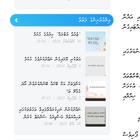
ި އަޔާނާ
ޢިލްމުވެރިންގެ ފަތުވާ
ްޓައިގެން
“ޖުމުޢާ މުބާރަކާ” ކިޔުމުގެ ޙުކުމް
15 ނޮވެމްބަރު 2024
23:54
ކަމުގައި
އަތުކުރި އޮޅައިގެން ނަމާދުކުރުމުގެ ޙުކުމް
3 އޭޕްރިލް 2024
20:14
ާރާތްތައް
ކަންފަތަށް އަޅާ ބޭހެއް ބޭނުންކުރުމުން ރޯދަ
 އެކަމަށް
ގެއްލޭ ތަ؟
ޚިޔާލާއި
5 އޭޕްރިލް 2023
07:12
ނަމާދުކުރުން ނަހީކުރައްވާފައިވާ ވަގުތުތަކުގައި
ތަޙިއްޔަތުލް މަސްޖިދުގެ ސުންނަތް ކުރުން
ް
28 މާޗް 2023
18:00
ފޯރިވެސް