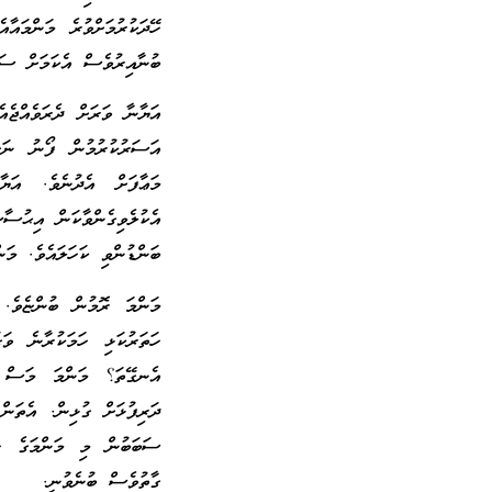
ހޭދަކުރުމަށްވުރެ މަންމައާ
ބުނާއިރުވެސް އެކަމަށް ސަމ
އަޔާނާ ވަރަށް ދެރަވެއްޖެއ
އަސަރުކުރުމުން ފޯނު ނަގާ
މަޢާފަށް އެދުނެވެ. އަޔ
އެކުލެވިގެންވާކަން އިޙުސާ
ބަންޑުންވި ކަހަލައެވެ. މަނ
މަންމަ ރޮމުން ބުންޏެވެ.
ހަތަރުކަޅި ހަމަކުރާނެ ވަ
އެނގޭތަ؟ މަންމަ މަސް ތެ
ދަރިފުޅަށް ގުޅިން. އެތަނ
ސަބަބުން މި މަންމަގެ ހި
ގާތުވެސް ބުނެވުނީ.