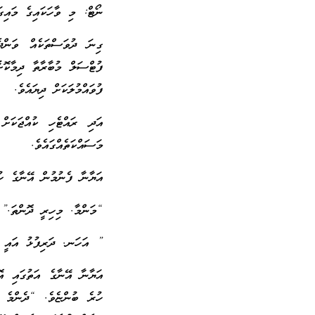
ނޯޓް: މި ވާހަކައިގެ މައިގ
ގިނަ ދުވަސްތަކެއް ވަންދ
ފުޓްސަލް މުބާރާތާ ދިމާކޮށ
ފުވައްމުލަކަށް ދިޔައެވެ.
އަދި ރައްޓެހި ކުއްޖަކަށް
މަސައްކަތެއްގައެވެ.
އަޔާނާ ފެނުމުން އޭނާގެ ހުރ
“މަންމާ. މިހިރީ ދޮންތަ.” 
” އަހަނ. ދަރިފުޅު އައީ ކޮ
އަޔާނާ އޭނާގެ އަތުގައި އޮ
ހުރެ ބުންޏެވެ. “ދެންމެ 