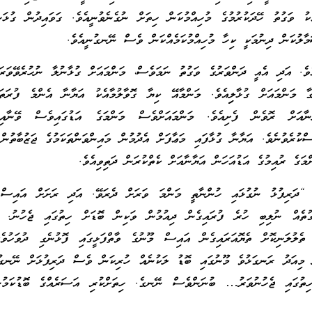
އެކު ވަގުތު ހޭދަކުރުމުގެ މުހިއްމުކަން ހިތަށް ނުގެނެވުނީއެވެ. ގަވައިދުން ގުޅަ
ާލުކަން ދިނުމަކީ ކިހާ މުހިއްމުކަމެއްކަން ވެސް ނޭނގުނީއެވެ.
ެވެ. އަދި އެއީ ދަންވަރުގެ ވަގުތު ނަމަވެސް، މަންމައަށް ގުޅާނުލާ ނުހުރެވޭވަރަ
 މަންމައަށް ގުޅާލިިއެވެ. މަންމާއޭ ކިޔާ ގޮވާލުމާއެކު އަޔާނާ އެންމެ ފުރަތ
ާނާއަށް ރޮވެން ފެށިއެވެ. މަންމައަށްވެސް މަންމަގެ އަޑުގައިވެސް ވޭނާއ
ސްކުރެވުނެވެ. އަޔާނާ ގުޅާފައި މަޢާފަށް އެދުމުން މައިންވަންތަކަމުގެ ޖަޒުބާތުން
ްމަގެ ރުއިމުގެ އަޑުއަހަން އަޔާނާއަށް ކެތްކުރަން ދަތިވިއެވެ.
 “ދަރިފުޅު ނުގުޅައި ހުންނާތީ މަންމަ ވަރަށް ދެރަވޭ. އަދި ރަށަށް އައިސް 
ގުތެއް ނުލިބި ހުރެ ފުރައިގެން ދިއުމުން ވަކިން ބޮޑަށް ހިތުގައި ޖެހުނު. ދަ
ލުލަނިކޮށް ތެޔޮއަރައިގެން އައިސް މޫނުގެ ވާތްފަޅީގައި ފޮޅުނެގި ދުވަހ
ް މިއަދު ރަނގަޅުވެ މޫނުގައި ބޮޑު ލަކުނެއް ހުރިކަން ވެސް ދަރިފުޅަށް ނޭނގު
ތުގައި ޖެހުނުވަރު… ބުނަންވެސް ނޭނގެ. ހިތަށްކުރި އަސަރެއްގެ ބޮޑުކަމުނ