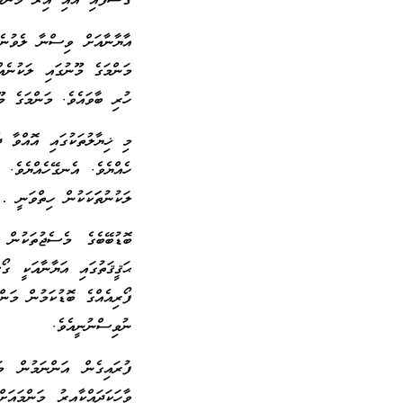
ގޮސްފައި އައި އިރު މަންމ
އާޔާނާއަށް ވިސްނާ ލެވުނެވ
މަންމަގެ މޫނުގައި ލަކުނެއ
ހުރި ބާވައެވެ. މަންމަގެ މޫ
މި ޚިޔާލުތަކުގައި އޮއްވާ 
ހެއްޔެވެ. އެނގޭހެއްޔެވެ.
ލަކުނުތަަކަކުން ހިތްވަނ
ބޮޑުބޭބެގެ މެސެޖުތަކުން 
ޙަޤީޤަތުގައި އަޔާނާއަކީ ގ
ފޯރިއެއްގެ ބޮޑުކަމުން މަން
ނުވިސްނުނީއެވެ.
ފުރައިގެން އަންނަމުން މ
ވާހަކަދައްކާއިރު މަންމައަ