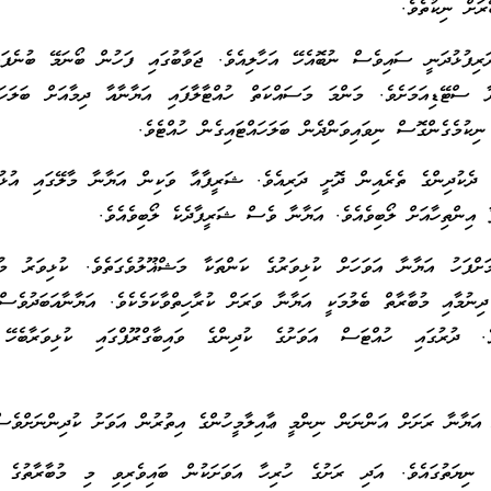
ރަށް ނިކުތެވެ.
ަރިފުޅުދަނީ ސައިވެސް ނުބޮއެހޭ އަހާލިއެވެ. ޖަވާބުގައި ފަހުން ބޯނަމޭ ބުނެފައ
ާ ސްޓޭޑިއަމަށެވެ. މަންމަ މަސައްކަތް ހުއްޓާލާފައި އަޔާނާއާ ދިމާއަށް ބަލަހައ
ނިކުމެގެންގޮސް ނިވައިވަންދެން ބަލަހައްޓައިގެން ހުއްޓެވެ.
 ދެކުދިންގެ ތެރެއިން ދޮށީ ދަރިއެވެ. ޝަރީފާއާ ވަކިން އަޔާނާ މާލޭގައި އުޅުނު
އިންތިހާއަށް ލޯބިވެއެވެ. އަޔާނާ ވެސް ޝަރީފާދެކެ ލޯބިވެއެވެ.
ަށްފަހު އަޔާނާ އަވަހަށް ކުޅިވަރުގެ ކަންތަކާ މަޝްޣޫލުވެގަތެވެ. ކުޅިވަރު މުބ
ދިނުމާއި މުބާރާތް ބެލުމަކީ އަޔާނާ ވަރަށް ކުރާހިތްވާކަމެކެވެ. އަޔާނާއަބަދުވެސް
. ދުރުގައި ހުއްޓަސް އަވަށުގެ ކުދިންގެ ވައިބާގްރޫޕްގައި ކުޅިވަރާބެހޭ 
ް އަޔާނާ ރަށަށް އަންނަން ނިންމީ ޢާއިލާމީހުންގެ އިތުރުން އަވަށު ކުދިންނަށްވެސ
ިޔަތުގައެވެ. އަދި ރަށުގެ ހުރިހާ އަވަށަކުން ބައިވެރިވި މި މުބާރާތުގެ 