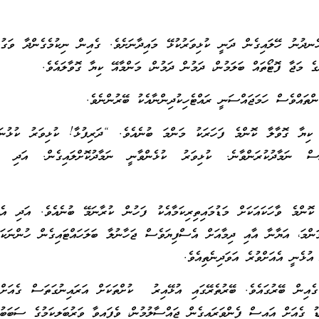
ނދުނު ހޭލައިގެން ދަނީ ކުޅިވަރުކުޅޭ މައިދާނަށެވެ. ގެއިން ނިކުމެގެންދާ ވަގު
ްގެ މަޖާ ފޮޓޯތައް ބަލަމުން، ދަމުން ދަމުން، މަންމާއޭ ކިޔާ ގޮވާލައެވެ.
ްތައްވެސް ހަމަޖައްސަނީ ރައްޓެހިކުދިންނާއެކު ބޭރުންނެވެ.
 ކިޔާ ގޮވާލާ ކޮންމެ ފަހަރަކު މަންމަ ބުނެއެވެ. “ދަރިފުޅާ! ކުޅިވަރު ކުޅުނ
ސް ނަމާދުކުރަންވާނެ. ކުޅިވަރު ކުޅެންވާނީ ނަމާދުކޮށްލައިގެން. އަދި ރ
ކޮންމެ ވާހަކައަކަށް މަޑުމައިތިރިކަމާއެކު ފަހުން ކުރާނަމޭ ބުނެއެވެ. އަދި އެބ
ންމަ، އަޔާނާ އާއި ދިމާއަށް އެސްފިޔަވެސް ޖަހާނުލާ ބަލަހައްޓައިގެން ހުންނަކަ
ުޅެނީ އެއަށްވުރެ އަވަދިނެތިއެވެ.
ެއިން ބޭރުގައެވެ. ބޭރުތެރޭގައި އުޅޭއިރު ކުށްތަކަށް އަރައިނުގަތަސް ގެއަށް އ
ު ގެއަށް އައިސް ފެންވަރައިގެން ޖައްސާލުމުން، ވެފައިވާ ވަރުބަލިކަމުގެ ސަބަބު