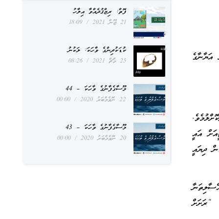
ފޮތް: ރިޒްޤުދެއްވާ އިލާހު
21 ޖޫން 2021
18:09
ކުޑަކުދިންގެ ވާހަކަ: ލަކުނު
އަޔާނާގެ
25 މާޗް 2021
08:26
މޫސާގެފާނުގެ ވާހަކަ – 44
22 ނޮވެމްބަރު 2020
00:00
ްލުމެވެ.
މޫސާގެފާނުގެ ވާހަކަ – 43
އަށް އައީ
20 ނޮވެމްބަރު 2020
00:00
ން ދިޔައީ
ްސާލިތަނާ
 “ރަށަށް