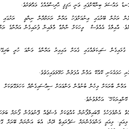
ަނޑު މައްސަލަ ބިނާކޮށްފައި ވަނީ ޙަޤީޤީ ޙާދިސާއެއްގެ މައްޗަށެވެ.
ެން ރަށުން ބޭރުގައި އިނުމަށްފަހު އަޔާނާ ރަށަށްދާން ނިންމީ ރަށުގައި ކުރ
ެެވެ. އާއިލާގެ އެއްވެސް މީހަކަށް ނާންގާ މާލެއިން ފުރައިގެން އަޔާނާގެ ރަށް
 ގުޅައިގެން ސައިކަލެއްގައި ގެއަށް އައިއިރު އަޔާނާގެ މަންމަ ހުރީ ބަދިގޭގ
ި ހަމައެކަނި ކޮއްކޮ އަމްނާ އުފަލުން ހަޅޭލަވައިގަތެވެ.
އަމްނާ ބާރަކަށް މިހެން ބުނުމުން މަންމައަށް ސިއްސައިގެންދާ ކަހަލަގޮތަކަށް
ންއިރަކުހޭ” އަހާލެވުނެވެ.
ތް އެންމެފަހުގެ މޮބައިލްފޯނުން ކުއްޖަކަށް މެސެޖެއް ފޮނުވަމުން ފޯނަށް ބަލަހައ
މިއައީ. މިއައީ މަންމަމެންނަށް ސަޕްރައިޒް ދޭން. އެބަ އަންނަން ބޭރަށް ގޮސ