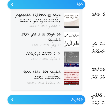
ޚުޠުބާ
ތު މަންމަ
ނަބިއްޔާ ﷺ އެކަލޭގެފާނުގެ އުންމަތަށްޓަކައި
ބިރުފުޅުގެން ވަޑައިގެންނެވި ކަންތައްތައް
5 ފެބްރުއަރީ 2023
18:45
މާތް ނަބިއްޔާ ﷺ ގެ ވަދާޢީ ޚުތުބާގެ
އުސްއަލިތައް
ަސް އަދި
21 ޖުލައި 2021
23:12
ަނގަޅަށް
ﷲ ގެ ގެކޮޅުތައް މަތިވެރިކުރުން
4 އޭޕްރިލް 2021
23:07
ައަންނަމޭ
މުސްލިކަމު އޭނާގެ އަޚުންގެ މައްޗަށް
މެއް އޭނާ
އަދާކޮށްދޭންޖެހޭ ޙައްޤުތައް
22 ޑިސެމްބަރު 2018
00:00
ާދެެވެނީ
ކުޑަކުދިން
ން ވަރަށް