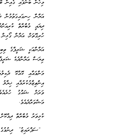
މިހެން ބުނެފައި ގެއިން ބޭ
އަޔާނާ ހިނގައިގަތުމުން ދ
ދިޔައީ މުބާރާތް ކުރިއަށްދ
ހުރިގޮތަށް، އަޔާނާ ގޯޅިން 
އަޔާނާއަކީ ޝަރީފާގެ ތިބި
ވިޔަސް އަޔާނާދެކެ ޝަރީފާ 
މަންމައާއި ކޮއްކޮ ދެކިލުމ
އިންތިޒާމުކުރުމާއި ޚިޔާލު 
ވަރަށް ޝައުުގު ހުރެއެވެ
މަޝްވަރާދެއެވެ.
ކުޅިވަރު މުބާރާތާ ދިމާކޮށ
“ސަޕްރައިޒު” ދިނުމުގެ ނ