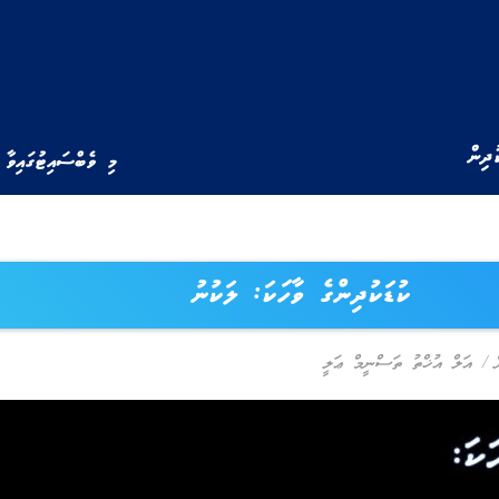
ުދިން
މި ވެބްސައިޓުގައިވާ 
ކުޑަކުދިންގެ ވާހަކަ: ލަކުނު
/
އަލް އުޚްތު ތަސްނީމް ޢަލީ