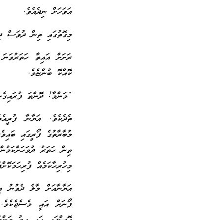
އަވަހަށް ނިދެއެވެ.
މިގޮތުގައި ތިން ދުވަސް ދި
ރަށަށް އައިތާ ހަތަރުވަނަ
ކޮއްކޮ ބުންޏެވެ.
“މަންމާ! ދޮންތަ ފުރައިގެނ
ތެދެކެވެ. އަޔާނާ ފުރީއެވ
މުބާރާތުގެ ފޯރީގައި ބައިވެ
ތިން ހަތަރު ދުވަހަށްކަމުން
މިހުރިހާކަމެއް ފުރިހަމަކޮށްފ
އަޔާނާއަށް މާލެ ދެވުނު އި
ފޯނަށް އައީ މެސެޖެކެވެ.