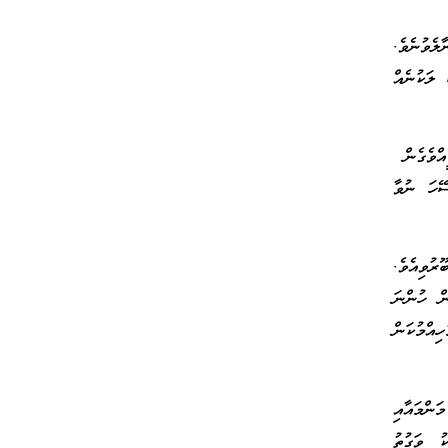
ލެވުނެވެ.
 ލަކުނެއް
ީއްވެގެން
ޭހަ ނުވާ
ުވިއެވެ.
ން ހުންނަ
ިއްމުކަން
ންމައާއި
ކު ވަގުތު