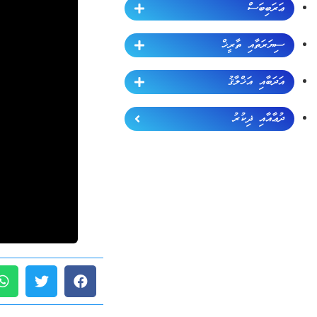
ޢަރަބިބަސް
ސިޔަރަތާއި ތާރީޚް
އަދަބާއި އަޚްލާޤު
ދުޢާއާއި ޛިކުރު