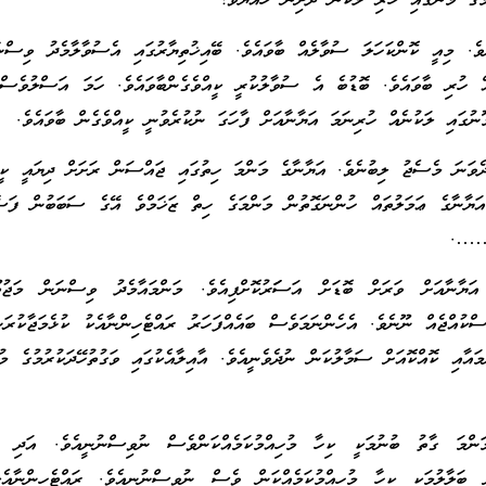
ަގެ މޫނުގައި ހުރި ލަކުނު ދުށިން ހެއްޔެވެ؟”
ެ. މިއީ ކޮންކަހަލަ ސުވާލެއް ބާވައެވެ. ބޭއިޚުތިޔާރުގައި އެސުވާލާމެދު ވިސްނާ
ް ހުރި ބާވައެވެ. ބޮޑުބެ އެ ސުވާލުކުރީ ކީއްވެގެންބާވައެވެ. ހަމަ އަސްލުވެސް
ނުގައި ލަކުނެއް ހުރިނަމަ އަޔާނާއަށް ފާހަގަ ނުކުރެވުނީ ކީއްވެގެން ބާވައެވެ.
ދެވަނަ މެސެޖު ލިބުނެވެ. އަޔާނާގެ މަންމަ ހިތުގައި ޖައްސަން ރަށަށް ދިޔައީ ކ
 އަޔާނާގެ ޢަމަލުތައް ހުންނަގޮތުން މަންމަގެ ހިތް ޒަޚަމްވެ އޭގެ ސަބަބުން ފަސ
ީ …….
އަޔާނާއަށް ވަރަށް ބޮޑަށް އަސަަރުކޮށްފިއެވެ. މަންމައާމެދު ވިސްނަން މަޖުބޫރ
ޯސްކުއްޖެއް ނޫނެވެ. އެހެންނަމަވެސް ބައެއްފަހަރު ރައްޓެހިންނާއެކު ކުޅެމަޖާކުރަ
މައާއި ކޮއްކޮއަށް ސަމާލުކަން ނުދެވެނީއެވެ. އާއިލާއެކުގައި ވަގުތުހޭދަކުރުމުގެ މުހ
ަންމަ ގާތު ބުނުމަކީ ކިހާ މުހިއްމުކަމެއްކަންވެސް ނުވިސްނުނީއެވެ. އަދި މަ
ށް ބަލާލުމަކީ ކިހާ މުހިއްމުކަމެއްކަން ވެސް ނުވިސްނުނީއެވެ. ރައްޓެހިންނާއެ