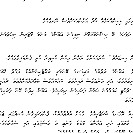
ޔައީ ކިހިނެއްކަމެއް ޚުދު އަޔާނާއަކަށްވެސް ނޭނގެއެވެ.
 ދުވަހުގެ ރޭ އިޝާނަމާދުކޮށް ނިމިގެން އަޔާނާގެ މަންމަ ކޮޓަރިން ނިކުތުމުން 
ް ހިނގައްޖެ.” ބާރައަހަރުގެ އަމްނާ މިހެން ބުނިއިރު ހުރީ ފެންކަޅިވެފައެވެ.
ެ. އަޔާނާގެ ދަތުރުގެ މައިގަނޑު ބޭނުމަކީ ރައްޓެހިންނާއެކު ވަގުތު ހޭދަކޮށ
ރިވެލުމެވެ. އަދި މަންމަވެސް ދެކިލުމެވެ. ކޮއްކޮއާވެސް ބައްދަލުކޮށްލުމެވެ. ޗުއްޓީ
 ޗުއްޓީ ހަމަވުުމުން އަޔާނާ ފުރައިގެން ދިޔައީއެވެ. އަޔާނާ ހިތުން އޭނާ ފުރައިގެ
ައެވެ.
ރު ރޭގަނޑު ބާރަޖެހީއެވެ. ގެއަށް އާދެވުމާއެކު، ފެންވަރައިގެން އެނދުގައި ޖައ
 މާލޭގައި ހުރި އަޔާނާގެ ބޮޑުބެ ފޮނުވި އެ މެސެޖުގައި އޮތީ ސުވާލެކެވެ.