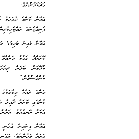
ގަދަކަމުންނެވެ.
އަޔާނާ ކޮންމެ ދުވަހަކު ހެ
ފެނިއްޖެނަމަ ރައްޓެހިކުދިނ
އަޔާނާ ކެއިން ބުއިމުގެ ކަނ
ބޭރަށްދާ ވަގުތު މަންމާއޭ
ކުޅޭތަން ބަލަން ދިޔަޔަ
ކާންވެސްވާނެ.”
މަންމަ ދައްކާ މިބާވަތުގެ 
ބުނެފައި ބޭރަށް ދާއިރު މަ
އަކަށް ނޭނގެއެވެ. އަޔާނާ އ
އަޔާނާ ގިނައިން އުޅެނީ ގ
ވަރަށް ލަހުންނެވެ. ރޭގަނޑ