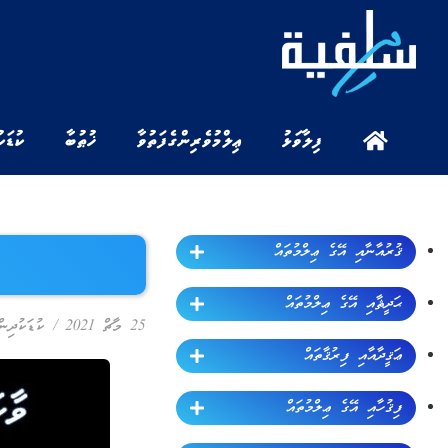
ފިލާވަޅު
ޢިލްމުވެރިންގެ ފަތުވާ
ޚުޠުބާ
ކުޑަކ
ޤުރުއާނާއި އޭގެ ޢިލްމުތައް
ޙަދީޘާއި އޭގެ ޢިލްމުތައް
25 މާޗް 2021
/
ކުޑަކުދިން
ޢަޤީދާއާއި ފިރުޤާތައް
ފިޤުހާއި އޭގެ ޢިލްމުތައް