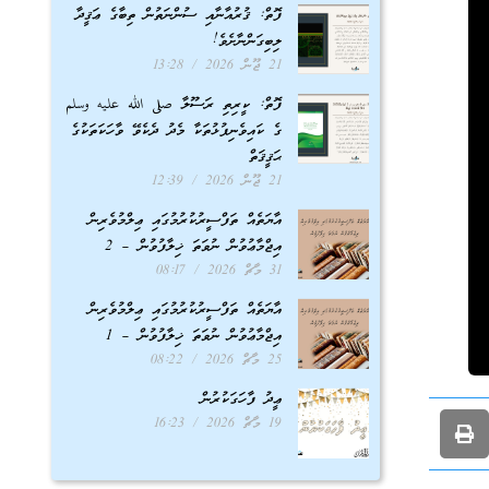
ފޮތް: ޤުރުއާނާއި ސުންނަތުން ތިބާގެ ޢަޤީދާ
ލިބިގަންނާށެވެ!
21 ޖޫން 2026
13:28
ފޮތް: ކީރިތި ރަސޫލާ صلى الله عليه وسلم
ގެ ކައިވެނިފުޅުތަކާ މެދު ދެކެވޭ ވާހަކަތަކުގެ
ޙަޤީޤަތް
21 ޖޫން 2026
12:39
އާޔަތެއް ތަފްސީރުކުރުމުގައި ޢިލްމުވެރިން
އިޖްމާޢުވުން ނުވަތަ ޚިލާފުވުން – 2
31 މާޗް 2026
08:17
އާޔަތެއް ތަފްސީރުކުރުމުގައި ޢިލްމުވެރިން
އިޖްމާޢުވުން ނުވަތަ ޚިލާފުވުން – 1
25 މާޗް 2026
08:22
ޢީދު ފާހަގަކުރުން
19 މާޗް 2026
16:23