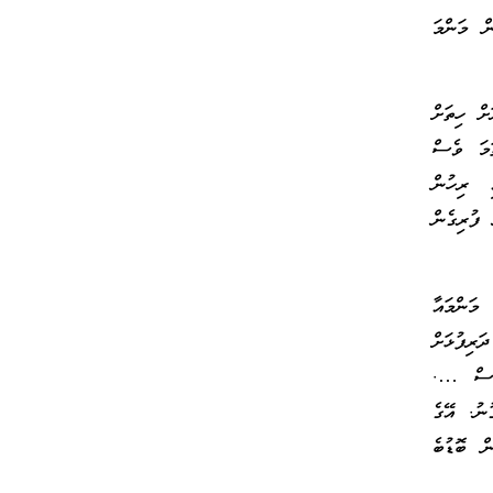
ން މަންމަ
ށް ހިތަށް
ަމަ ވެސް
ި ރިހުން
 ފުރިގެން
މަންމައާ
ރިފުޅަށް
ުވެސް ….
ނު. އޭގެ
ް ބޮޑުބެ