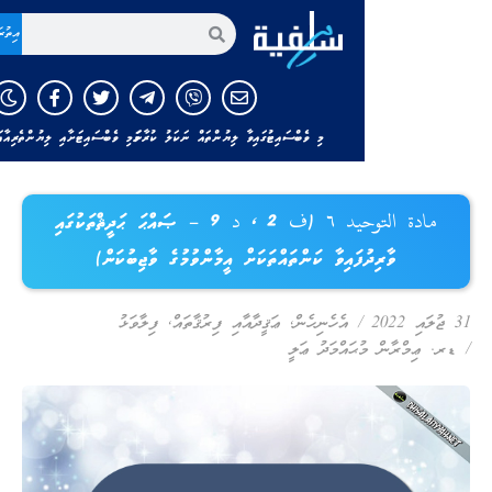
އިތުރަށް ހޯދާ
މި ވެބްސައިޓުގައިވާ ލިޔުންތައް ނަކަލު ކުރާނަމަ މި ވެބްސައިޓަށާއި ލިޔުންތެރިއާއަށް ހަވާލާދެއްވާ
مادة التوحيد ٦ (ف 2 ، د 9 – ޞައްޙަ ޙަދީޘްތަކުގައި
ވާރިދުފައިވާ ކަންތައްތަކަށް އީމާންވުމުގެ ވާޖިބުކަން)
/
އެހެނިހެން
,
ޢަޤީދާއާއި ފިރުޤާތައް
,
ފިލާވަޅު
މްރާން މުޙައްމަދު ޢަލީ