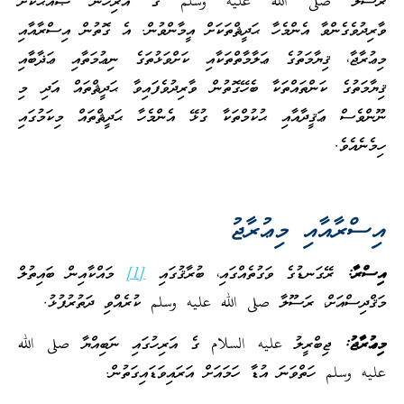
ާ صلى الله عليه وسلم ގެ އަރިހުން ޞައްޙަކޮށް
ެގެންވާ އެންމެހާ ޙަދީޘްތަކަށް އީމާންވުން. އެ ގޮތުން އިސްރާއާއި
ާ، ޤިޔާމަތުގެ ޢަލާމާތްތަކާއި ކަށްވަޅުތަގެ ނިޢުމަތާއި ޢަޛާބާއި
ުގެ ކަންތައްތަކާ ބެހޭގޮތުން ވާރިދުވެފައިވާ ޙަދީޘްތައް އަދި މި
ް ޢަޤީދާއާއި ޙުކުމްތަކާ ގުޅޭ އެންމެހާ ޙަދީޘްތައް މިކަމުގައި
ވެ.
ާއާއި މިޢުރާޖު
ރޭގަނޑުގެ ވަގުތެއްގައި، ބުރާޤުގައި
[1]
މައްކާއިން ބައިތުލް
ސްއަށް، ރަސޫލާ صلى الله عليه وسلم ކުރެއްވި ދަތުރުފުޅު.
:
ޖިބްރީލު عليه السلام ގެ އަރިހުގައި ނަބިއްޔާ صلى الله
لم ހަތްވަނަ އުޑާ ހަމައަށް އަރައިވަޑައިގަތުން.