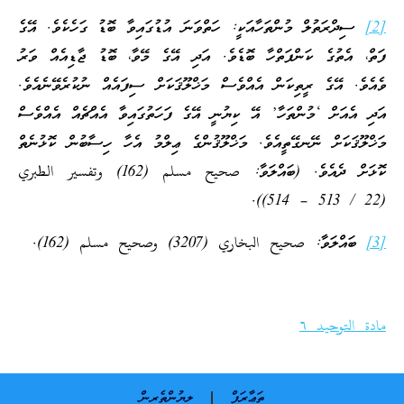
ްރަތުލް މުންތަހާއަކީ: ހަތްވަނަ އުޑުގައިވާ ބޮޑު ގަހެކެވެ. އޭގެ
ެތުގެ ކަންފަތްހާ ބޮޑެވެ. އަދި އޭގެ މޭވާ، ބޮޑު ޖާޑިއެއް ވަރު
 އޭގެ ރީތިކަން އެއްވެސް މަޚްލޫޤަކަށް ސިފައެއް ނުކުރެވޭނެއެވެ.
އަށް ‘މުންތަހާ’ އޭ ކިޔުނީ އޭގެ ފަހަތުގައިވާ އެއްޗެއް އެއްވެސް
ަކަށް ނޭނގޭތީއެވެ. މަޚްލޫޤުންގެ ޢިލްމު އެހާ ހިސާބުން ކޮޅުނެތް
ކޮޅަށް ދެއެވެ. (ބައްލަވާ: صحيح مسلم (162) وتفسير الطبري
ަވާ: صحيح البخاري (3207) وصحيح مسلم (162).
توحيد ٦
ތަޢާރަފް
ލިޔުންތެރިން