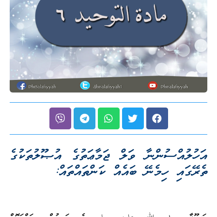
ުއްސުންނާ ވަލް ޖަމާޢަތުގެ އުޞޫލުތަކުގެ
ައި ހިމެނޭ ބައެއް ކަންތައްތައް: