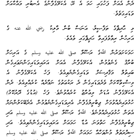
އަށް ފަހުގައި ހަމަ އެ ރޭ، އެކަލޭގެފާނުގެ އެނބުރި މައްކާއަށް
ތެވެ.
ިޘާގެ ތަފްޞީލު، އަނަސް ބުން މާލިކު رضي الله عنه ގެ
ް ރިވާވެފައިވާ ޙަދީޘްގައި ވެއެވެ.
ށަވަރުން ﷲގެ ރަސޫލާ صلى الله عليه وسلم ގެ އަރިހަށް
ގެނެވުމުން، އެކަލޭގެފާނު އެއަށް އަރައިވަޑައިގަންނަވައިގެން
ލް މަޤްދިސަށް ވަޑައިގެންނެވިއެވެ. ފަހެ އެކަލޭގެފާނު އެ
ްކޮޅަށް ވެދެވަޑައިގެން ދެ ރަކުޢަތުގެ ނަމާދެއް ކުރެއްވިއެވެ. ދެން
ެފާނު އުޑަށް މިޢުރާޖު ކުރެއްވުނެވެ. ފަހެ (އުޑުގެ ދޮރުކޮޅު)
ިދެއްވުމަށް ޖިބްރީލުގެފާނު އެދިވަޑައިގެންނެވުމުން އެދެބޭކަލުންނަށް
 ހުޅުވައިދެއްވުނެވެ. ﷲގެ ރަސޫލާ صلى الله عليه وسلم އަދި
ުގެފާނު ހަތްވަނަ އުޑާ ހަމައަށް އަރައިވަޑައިގެންނެވިއެވެ. އަދި
ތުލް މުންތަހާއާ ހަމައަށް ﷲގެ ރަސޫލާ صلى الله عليه وسلم