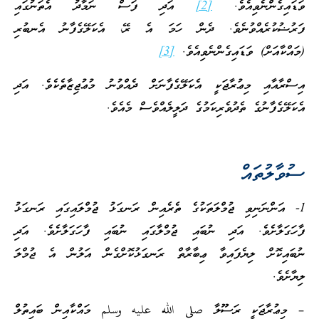
ގެންނެވިއެވެ.
[2]
އަދި ފަސް ނަމާދު އެތަނުގައި
ކުރެއްވުނެވެ. ދެން ހަމަ އެ ރޭ، އެކަލޭގެފާނު އެނބުރި
އަށް) ވަޑައިގެންނެވިއެވެ.
[3]
ާއި މިޢުރާޖަކީ އެކަލޭގެފާނަށް ދެއްވުނު މުޢުޖިޒާތެކެވެ. އަދި
ެފާނުގެ ތެދުވެރިކަމުގެ ދަލީލެއްވެސް މެއެވެ.
ުތައް
ންނަނިވި ޖުމްލަތަކުގެ ތެރެއިން ރަނގަޅު ޖުމްލައިގައި ރަނގަޅު
ލާށެވެ. އަދި ނުބައި ޖުމްލާގައި ނުބައި ފާހަގަލާށެވެ. އަދި
ކޮށް ލިޔެފައިވާ ޢިބާރާތް ރަނގަޅުކޮށްގެން އަލުން އެ ޖުމްލަ
.
ރާޖަކީ ރަސޫލާ صلى الله عليه وسلم މައްކާއިން ބައިތުލް