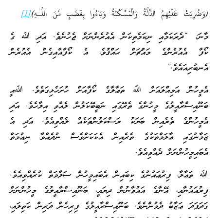
(وَضُرِبَتْ عَلَيْهِمُ الذِّلَّةُ وَالْمَسْكَنَةُ وَبَاءُوا بِغَضَبٍ مِّنَ اللَّـهِ)
[1]
މާނަ: “ދެރަކަމާއި ނިކަމެތިކަން އެއުރެންނަށް ޖެހުނެވެ. އަދި ﷲ ގެ
ކޯފާ އެއުރެންގެ މައްޗަށް ޙައްޤުވެ، އެ ކޯފާއާއިގެން އެއުރެން
އެނބުރިއައެވެ.”
އެމީހުން އަމިއްލައަށް ﷲ ތަޢާލާގެ ކޯފާއަށް ހުށަހެޅިގަތެވެ. ﷲއީ
ބަނޫއިސްރާއީލުގެ މީހުންގެ ތެރޭގައި ނަބީބޭކަލުން ލެއްވި އިލާހެވެ. އަދި
އެމީހުންގެ ތެރެއިން ބަޔަކު ރަސްކަލުންތަކެއް ލެއްވިއެވެ. އަދި އެ
ޒަމާނުގައި ޢާލަމްތަކުގެ ތެރެއިން އެކަކަށްވެސް ނުދެއްވާ ނިޢުމަތް
އެބައިމީހުންނަށް ދެއްވިއެވެ.
ﷲ ތަޢާލާ، ފިރުޢައުނުގެ ކިބައިން އެބައިމީހުން ސަލާމަތް ކުރެއްވިއެވެ.
ފިރުޢައުނާއި، އޭނާގެ އައުވާނުން ދިޔައީ، ބަނޫއިސްރާއީލުގެ މީހުންނަށް
ގަދަފަދަ ޢަޒާބު ދެމުންނެވެ. ބަނޫއިސްރާއީލުގެ ފިރިހެން ދަރިން ކަތިލައި،