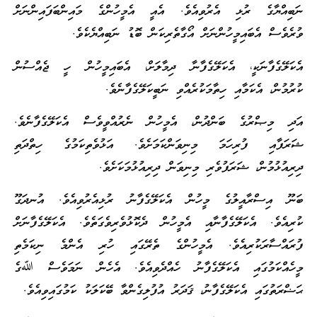
ނަބިއްޔާގެ ރުޅި އެރުވިއެވެ. އެއީ އެމީހުންގެ މައިންބަފައިންނަށް
ވުރެވެސް އެބައިމީހުންނަށް އޯގާތެރިކަން ބޮޑު ނަބިއްޔެކެވެ.
އެކަލޭގެފާނަކީ، އެކަލޭގެފާނާ ދިމާލަށް، އެބައިމީހުން ހީ ޖެއްސުން
ކުރުމުން، އެކަމާއި ހިތާމަކުރެއްވި ނަބީކަލޭގެފާނެވެ.
އަދި މިޞްރުގެ ބަންދުން، އެމީހުން ނެރުއްވީވެސް އެކަލޭގެފާނެވެ.
ޝަރަފާއި ފުރިހަމަ މިނިވަންކަމަށެވެ. އަޅުވެތިކަމުގެ ހިތްދަތި
ދިރިއުޅުމުން، ޝަރަފުވެރި މިނިވަން ދިރިއުޅުމަކަށެވެ.
ބަނޫ އިސްރާއީލުގެ މީހުން އެކަލޭގެފާނު ރުޅިއެރުވިއެވެ. އުނދަގޫ
ކުރިއެވެ. އެކަލޭގެފާނާއި އެމީހުން ދެކޮޅުވެރިވެގަތެވެ. އެކަލޭގެފާނަށް
ފުރައްސާރަކުރިއެވެ. އެމީހުންގެ ތެރޭގައި ހުރި އެންމެ ނިކަމެތި
މީހެއްކަމުގައި އެކަލޭގެފާނު ހެއްދެވިއެވެ. އެހެން ނަމަވެސް ﷲގެ
ޙަޟްރަތުގައި އެކަލޭގެފާނު، ޤަދަރު އުފުލިގެންވާ ބޭކަލަކު ކަމުގައިވިއެވެ.