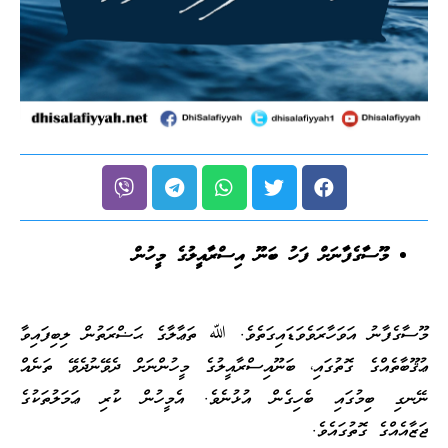
މޫސާގެފާނަށް ފަހު ބަނޫ އިސްރާއީލުގެ މީހުން
މޫސާގެފާނު އަވަހާރަވެވަޑައިގަތެވެ. ﷲ ތަޢާލާގެ ޙަޟްރަތުން ލިބިފައިވާ
ޢުޤޫބާތެއްގެ ގޮތުގައި، ބަނޫއިސްރާއީލުގެ މީހުންނަށް ދެވޭނުދެވޭ ތަނެއް
ނޭނގި ބިމުގައި ބެހިގެން އުޅުނެވެ. އެމީހުން ކުރި ޢަމަލުތަކުގެ
ޖަޒާއެއްގެ ގޮތުގައެވެ.