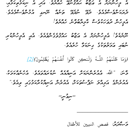
އެ މީހުންނަށް އެ ޢަޒާބު ޙައްޤުނުވޭ ހެއްޔެވެ. އަދި އެ ނިކަމެތިކަމާއި،
ދެރަކަންވެސްމެއެވެ. ދެވޭ ނުދެވޭ ތަނެއް ނޭނގި އުޅުންވެސްމެއެވެ.
އެމީހުން ދުވަހަކުވެސް ކާމިޔާބުވާނެ ހެއްޔެވެ!
ނޫނެކެވެ! އެމީހުންނަށް އެ ޢަޒާބު ޙައްޤުވެގެންވެއެވެ. އެއީ އެމީހުންކުރި
ނުބައި ޢަމަލުތަކުގެ ގިނަކަމާ ހުރެއެވެ.
(وَمَا ظَلَمَهُمُ اللَّـهُ وَلَـٰكِن كَانُوا أَنفُسَهُمْ يَظْلِمُونَ)
[2]
މާނަ: “ﷲ، އެއުރެންނަކަށް އަނިޔާއެއް ނުކުރައްވައެވެ. އެހެނެއްކަމަކު،
އެއުރެންގެ އަމިއްލަ ނަފްސުތަކަށް، އެއުރެން އަނިޔާކުރާކަމުގައި ވިއެވެ.”
=ނިމުނީ=
___________________
މަޞްދަރު: قصص النبيين للأطفال