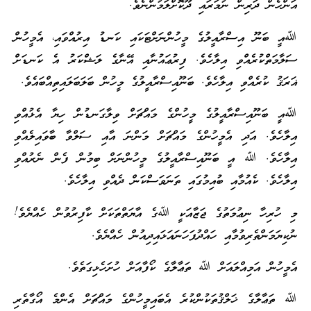
އަންހެން ދަރިން ނުމަރައި ދޫކޮށްލަމުންނެވެ.
ﷲއީ ބަނޫ އިސްރާއީލުގެ މީހުންނަށްޓަކައި ކަނޑު އިރުއްވައި، އެމީހުން
ސަލާމަތްކުރެއްވި އިލާހެވެ. ފިރުޢައުނާއި އޭނާގެ ލަޝްކަރު އެ ކަނޑަށް
ޣަރަޤު ކުރެއްވި އިލާހެވެ. ބަނޫއިސްރާއީލުގެ މީހުން ބަލަބަލައިތިއްބައެވެ.
ﷲއީ ބަނޫއިސްރާއީލުގެ މީހުންގެ މައްޗަށް ވިލާގަނޑުން ހިޔާ އެޅުއްވި
އިލާހެވެ. އަދި އެމީހުންގެ މައްޗަށް މަންނަ އާއި ސަލްވާ ބާވައިލެއްވި
އިލާހެވެ. ﷲ އީ ބަނޫއިސްރާއީލުގެ މީހުންނަށް ބިމުން ފެން ނެރުއްވި
އިލާހެވެ. ކެއުމާއި ބުއިމުގައި ތަނަވަސްކަން ދެއްވި އިލާހެވެ.
މި ހުރިހާ ނިޢުމަތުގެ ޖަޒާއަކީ ﷲގެ އާޔަތްތަކަށް ކާފިރުވުން ހެއްޔެވެ!
ނުކިޔަމަންތެރިވުމާއި ހައްދުފަހަނައަޅައިދިއުން ހެއްޔެވެ.
އެމީހުން އަމިއްލައަށް ﷲ ތަޢާލާގެ ކޯފާއަށް ހުށަހެޅިގަތެވެ.
ﷲ ތަޢާލާގެ ޚަލްޤުތަކުންކުރެ އެބައިމީހުންގެ މައްޗަށް އެންމެ އޯގާތެރި