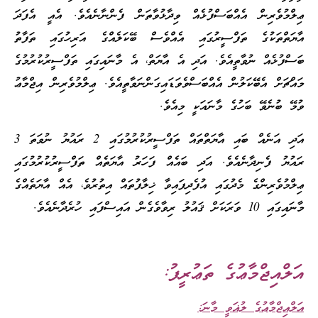
ޢިލްމުވެރިން އެއްބަސްފުޅެއް ވިދާޅުވާތަން ފެންނާނެއެވެ. އެއީ އެފަދަ
އާޔަތްތަކުގެ ތަފްސީރުގައި އެއްވެސް ބޭކަލެއްގެ އަރިހުގައި ތަފާތު
ބަސްފުޅެއް ނުވާތީއެވެ. އަދި އެ އާޔަތް، އެ މާނައިގައި ތަފްސީރުކުރުމުގެ
މައްޗަށް އެބޭކަލުން އެއްބަސްވެވަޑައިގަންނަވާތީއެވެ. ޢިލްމުވެރިން އިޖްމާޢު
ވުމޭ ބުނެވޭ ބަހުގެ މާނައަކީ މިއެވެ.
އަދި އަނެއް ބައި އާޔަތްތައް ތަފްސީރުކުރުމުގައި 2 ރައުޔު ނުވަތަ 3
ރައުޔު ފެނިދާނެއެވެ. އަދި ބައެއް ފަހަރު އާޔަތެއް ތަފްސީރުކުރުމުގައި
ޢިލްމުވެރިންގެ މެދުގައި އުފެދިފައިވާ ޚިލާފުތައް އިތުރުވެ، އެއް އާޔަތެއްގެ
މާނައިގައި 10 ވަރަކަށް ޤައުލު ރިވާވެގެން އައިސްފައި ހުރެދާނެއެވެ.
އަލްއިޖްމާޢުގެ ތަޢުރީފު:
އަލްއިޖްމާޢުގެ ލުޣަވީ މާނަ: