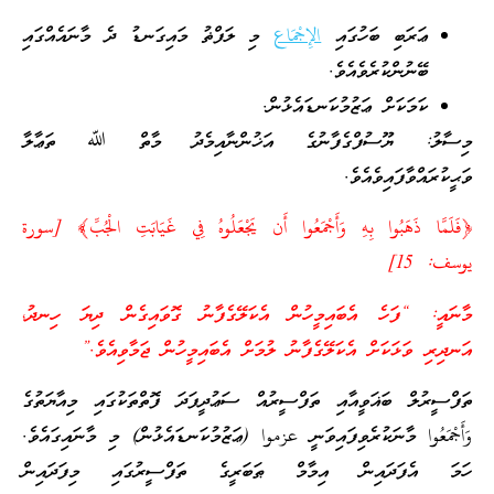
ޢަރަބި ބަހުގައި
الإِجْمَاع
މި ލަފްޡު މައިގަނޑު ދެ މާނައެއްގައި
ބޭނުންކުރެވެއެވެ.
ކަމަކަށް ޢަޒުމުކަނޑައެޅުން.
މިސާލު: ޔޫސުފްގެފާނުގެ އަޚުންނާއިމެދު މާތް ﷲ ތަޢާލާ
ވަޙީކުރައްވާފައިވެއެވެ.
﴿فَلَمَّا ذَهَبُوا بِهِ وَأَجْمَعُوا أَن يَجْعَلُوهُ فِي غَيَابَتِ الْجُبِّ﴾ [سورة
يوسف: 15]
މާނައީ: “ފަހެ އެބައިމީހުން އެކަލޭގެފާނު ގޮވައިގެން ދިޔަ ހިނދު،
އަނދިރި ވަޅަކަށް އެކަލޭގެފާނު ލުމަށް އެބައިމީހުން ޖަމާވިއެވެ.”
ތަފްސީރުލް ބަޣަވީއާއި ތަފްސީރުއް ސަޢުދީފަދަ ފޮތްތަކުގައި މިއާޔަތުގެ
وَأَجْمَعُوا މާނަކުރެވިފައިވަނީ عزموا (ޢަޒުމުކަނޑައެޅުން) މި މާނައިގައެވެ.
ހަމަ އެފަދައިން އިމާމް ޠަބަރީގެ ތަފްސީރުގައި މިފަދައިން