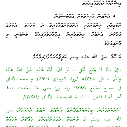
އިޝާރާތްކުރައްވާފައިވެއެވެ.
އެންމެން ވަކިކަމަކަށް އެއްބަސްވުން.
ރާބުއިމާއި ޒިނޭކުރުމަކީ ޙަރާމްކުރައްވާފައިވާ ދެ ކަމެކެވެ. އެކަމުގެ
މައްޗަށް އެންމެހާ ޢިލްމުވެރިން އިޖްމާޢުވެފައިވެއޭ ބުނެވެނީ މި
މާނައިގައެވެ.
ރަސޫލާ صلى الله عليه وسلم ޙަދީޘްކުރައްވާފައިވެއެވެ.
«إِنَّ اللَّهَ لَا يَجْمَعُ أُمَّتِي – أَوْ قَالَ: أُمَّةَ مُحَمَّدٍ صَلَّى اللَّهُ عَلَيْهِ
وَسَلَّمَ – عَلَى ضَلَالَةٍ» [رواه الترمذي (2167) وصححه الألباني
في صحيح الجامع (1848) وقد ورد معنى هذا الحديث بلفظ
آخر أيضا (انظر: السلسلة الصحيحة للألباني (1331))]
“ހަމަކަށަވަރުން ތިމަންކަލޭގެފާނުގެ އުންމަތް ނުވަތަ މުޙައްމަދު صلى
الله عليه وسلم ގެ އުންމަތް، މަގުފުރެދުމެއްގެ މައްޗަށް ޖަމައެއް