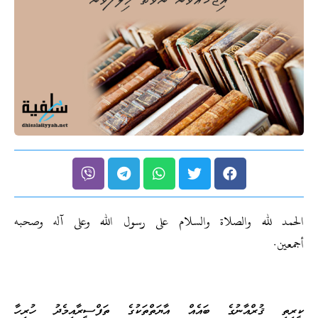
الحمد لله والصلاة والسلام على رسول الله وعلى آله وصحبه
أجمعين.
ކީރިތި ޤުރްއާނުގެ ބައެއް އާޔަތްތަކުގެ ތަފްސީރާއިމެދު ހުރިހާ