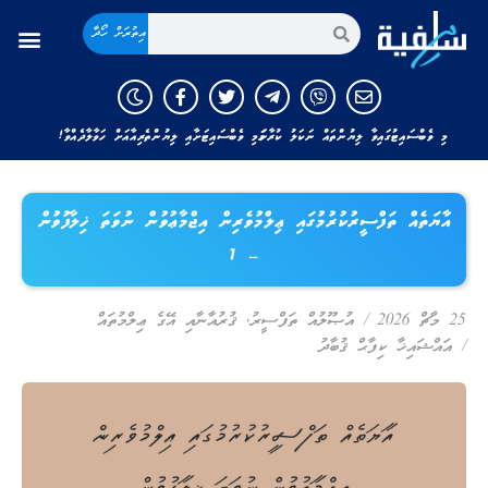
އިތުރަށް ހޯދާ
މި ވެބްސައިޓުގައިވާ ލިޔުންތައް ނަކަލު ކުރާނަމަ މި ވެބްސައިޓަށާއި ލިޔުންތެރިއާއަށް ހަވާލާދެއްވާ!
އާޔަތެއް ތަފްސީރުކުރުމުގައި ޢިލްމުވެރިން އިޖްމާޢުވުން ނުވަތަ ޚިލާފުވުން
– 1
25 މާޗް 2026
/
އުޞޫލުއް ތަފްސީރު
,
ޤުރުއާނާއި އޭގެ ޢިލްމުތައް
/
އައްޝައިޚާ ކިފާޙް ޤުބާދު