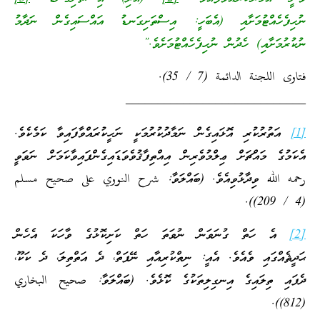
ނުހިފެހެއްޓުމަށާއި (އެބަހީ: އިސްތަށިގަނޑު އައްސައިގެން ނަދާމު
ނުކުރުމަށާއި) ހެދުން ނުހިފެހެއްޓުމަށެވެ.”
فتاوى اللجنة الدائمة (7 / 35).
____________________________
[1]
އަތުރުކުރި އޮޅައިގެން ނަމާދުކުރުމަކީ ނަހީކުރައްވާފައިވާ ކަމެކެވެ.
އެކަމުގެ މައްޗަށް ޢިލްމުވެރިން އިއްތިފާޤުވެވަޑައިގެންފައިވާކަމަށް ނަވަވީ
رحمه الله ވިދާޅުވިއެވެ. (ބައްލަވާ: شرح النووي على صحيح مسلم
(4 / 209)).
[2]
އެ ހަތް ގުނަވަން ނުވަތަ ހަތް ކަށިކޮޅުގެ ވާހަކަ އެހެން
ޙަދީޘެއްގައި ވެއެވެ. އެއީ: ނިތްކުރިއާއި ނޭފަތް، ދެ އަތްތިލަ، ދެ ކަކޫ،
ދެފައި ތިލައިގެ އިނގިލިތަކުގެ ކޮޅެވެ. (ބައްލަވާ: صحيح البخاري
(812)).