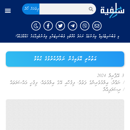
އިތުރަށް ހޯދާ
މި ވެބްސައިޓުގައިވާ ލިޔުންތައް ނަކަލު ކުރާނަމަ މި ވެބްސައިޓަށާއި ލިޔުންތެރިއާއަށް ހަވާލާދެއްވާ!
އަތުކުރި އޮޅައިގެން ނަމާދުކުރުމުގެ ޙުކުމް
3 އޭޕްރިލް 2024
/
ނަމާދު
,
ޢިލްމުވެރިންގެ ފަތުވާ
,
ފިޤުހާއި އޭގެ ޢިލްމުތައް
,
ފިޤުހީ މައްސަލަތައް
/
ދިސަލަފިއްޔާ