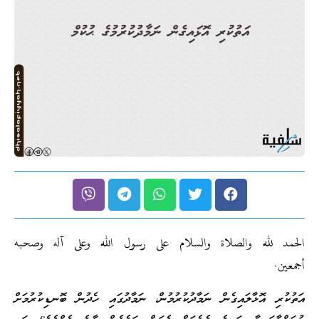
الحمد لله والصلاة والسلام على رسول الله وعلى آله وصحبه
أجمعين.
އަތުކުރި އޮޅާލައިގެން ނަމާދުކުރުމުން، ނަމާދުގައި ހެދުން ބޮނޑިކުރުމަށް