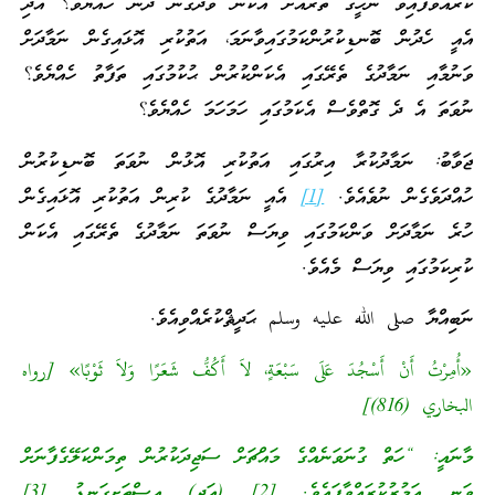
ކުރައްވާފައިވާ ނަހީގެ ތެރެއަށް އެކަން ވަދެގެން ދާނެ ހެއްޔެވެ؟ އަދި
އެއީ ހެދުން ބޮނޑިކުރުންކަމުގައިވާނަމަ، އަތުކުރި އޮޅައިގެން ނަމާދަށް
ވަނުމާއި ނަމާދުގެ ތެރޭގައި އެކަންކުރުން ޙުކުމުގައި ތަފާތު ހެއްޔެވެ؟
ނުވަތަ އެ ދެ ގޮތްވެސް އެކަމުގައި ހަމަހަމަ ހެއްޔެވެ؟
ޖަވާބު: ނަމާދުކުރާ އިރުގައި އަތުކުރި އޮޅުން ނުވަތަ ބޮނޑިކުރުން
ހުއްދަވެގެން ނުވެއެވެ.
[1]
އެއީ ނަމާދުގެ ކުރިން އަތުކުރި އޮޅައިގެން
ހުރެ ނަމާދަށް ވަންކަމުގައި ވިޔަސް ނުވަތަ ނަމާދުގެ ތެރޭގައި އެކަން
ކުރިކަމުގައި ވިޔަސް މެއެވެ.
ނަބިއްޔާ صلى الله عليه وسلم ޙަދީޘްކުރެއްވިއެވެ.
«أُمِرْتُ أَنْ أَسْجُدَ عَلَى سَبْعَةٍ، لاَ أَكُفُّ شَعَرًا وَلاَ ثَوْبًا» [رواه
البخاري (816)]
މާނައީ: “ހަތް ގުނަވަނެއްގެ މައްޗަށް ސަޖިދަކުރުން ތިމަންކަލޭގެފާނަށް
ވަނީ އަމުރުކުރައްވާފައެވެ.
[2]
(އަދި) އިސްތަށިގަނޑު
[3]