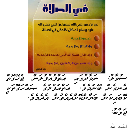
ސުވާލު: ނަމާދުގައި އަތްފުއުފުލަން ޖެހޭގޮތް
އެނގެން ބޭނުމެވެ. އަތްއުފުލުގެ ޞައްހަގޮތަކީ
ކޮބައިކަން ބަޔާންކޮށްދެއްވުން އެދެމެވެ.
ޖަވާބު:
الحمد لله