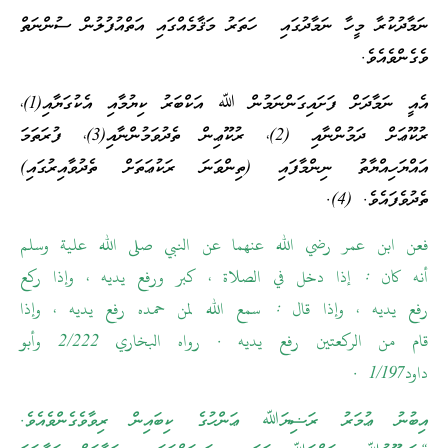
ނަމާދުކުރާ މީހާ ނަމާދުގައި ހަތަރު މަޤާމެއްގައި އަތްއުފުލުން ސުންނަތް
ވެގެންވެއެވެ.
އެއީ ނަމާދަށް ފަށައިގަންނަމުން ﷲ އަކްބަރު ކިޔުމާއި އެކުގަޔާއި(1)،
ރުކޫޢަށް ދަމުންނާއި (2)، ރުކޫޢިން ތެދުވަމުންނާއި(3)، ފުރަތަމަ
އައްޔަހިއްޔާތު ނިންމާފައި (ތިންވަނަ ރަކުޢަތަށް ތެދުވާއިރުގައި)
ތެދުވެފައެވެ. (4).
فعن ابن عمر رضي الله عنهما عن النبي صلى الله علية وسلم
أنه كان : إذا دخل في الصلاة ، كبر ورفع يديه ، وإذا ركع
رفع يديه ، وإذا قال : سمع الله لمن حمده رفع يديه ، وإذا
قام من الركعتين رفع يديه . رواه البخاري 2/222 وأبو
داود1/197 .
އިބުނު ޢުމަރު ރަޟިޔަﷲ ޢަންހުގެ ކިބައިން ރިވާވެގެންވެއެވެ.