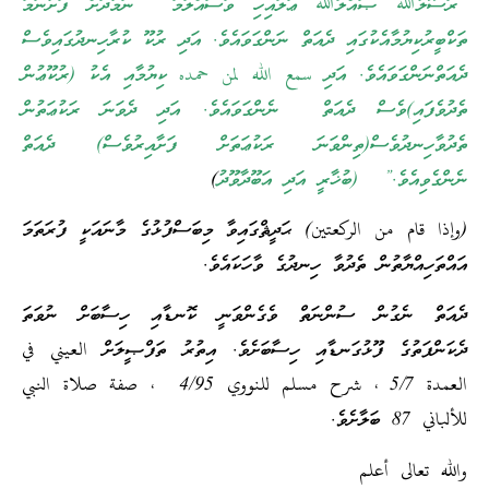
“ރަސޫލުﷲ ޞައްލަﷲ ޢަލައިހި ވަސައްލަމަ ނަމާދަށް ފަށާނަމަ
ތަކްބީރުކިޔުމާއެކުގައި ދެއަތް ނަންގަވައެވެ. އަދި ރުކޫ ކުރާހިނދުގައިވެސް
ދެއަތްނަންގަވައެވެ. އަދި سمع الله لمن حمده ކިޔުމާއި އެކު (ރުކޫޢުން
ތެދުވެފައި)ވެސް ދެއަތް ނެންގަވައެވެ. އަދި ދެވަނަ ރަކުޢަތުން
ތެދުވާހިނދުވެސް(ތިންވަނަ ރަކުޢަތަށް ފަށާއިރުވެސް) ދެއަތް
ނެންގެވިއެވެ.” (ބުޚާރީ އަދި އަބޫދާވޫދު
)
(وإذا قام من الركعتين) ޙަދީޘްގައިވާ މިބަސްފުޅުގެ މާނައަކީ ފުރަތަމަ
އައްތަހިއްޔާތުން ތެދުވާ ހިނދުގެ ވާހަކައެވެ.
ދެއަތް ނެގުން ސުންނަތް ވެގެންވަނީ ކޮނޑާއި ހިސާބަށް ނުވަތަ
ދެކަންފަތުގެ ފޫޅުގަނޑާއި ހިސާބަށެވެ. އިތުރު ތަފްޞީލަށް العيني في
العمدة 5/7 ، شرح مسلم للنووي 4/95 ، صفة صلاة النبي
للألباني 87 ބަލާށެވެ.
والله تعالى أعلم