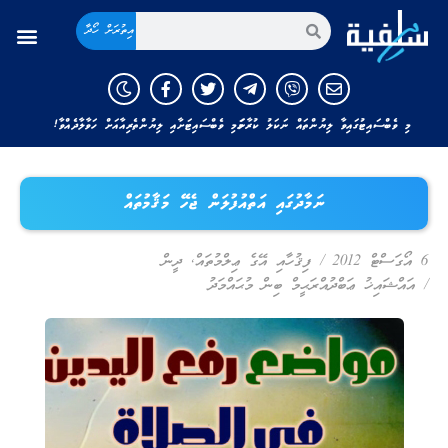
އިތުރަށް ހޯދާ
މި ވެބްސައިޓުގައިވާ ލިޔުންތައް ނަކަލު ކުރާނަމަ މި ވެބްސައިޓަށާއި ލިޔުންތެރިއާއަށް ހަވާލާދެއްވާ!
ނަމާދުގައި އަތްއުފުލަން ޖެހޭ މަޤާމުތައް
6 އޯގަސްޓް 2012
/
ފިޤުހާއި އޭގެ ޢިލްމުތައް
,
ދީން
/
އައްޝައިޚު ޢަބްދުއްރަޙީމް ބިން މުޙައްމަދު