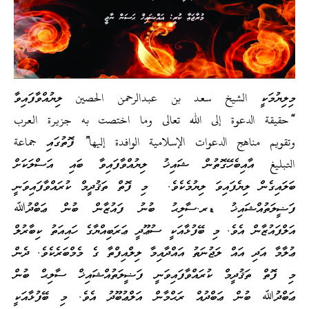
މިލިޔުމަކީ
الشيخ
سعد
بن
عبدالرحمن
الحصين
ލިޔުއްވާފައިވާ
“
حقيقة الدعوة إلى الله تعالى وما اختصت به جزيرة العرب
وتقويم مناهج الدعوات الإسلامية الوافدة إليها”
ފޮތުގައި
جماعة
التبليغ
އާއިބެހޭގޮތުން ޝައިޚު ލިޔުއްވާފައިވާ ބައި އަސްލަކަށް
ބަލައިގެން ލިޔެފައިވަ ލިޔުމެކެވެ. މި ފޮތް ތަޤުދީމް ކުރައްވާފައިވަނީ
ފަޟީލަތުއްޝައިޚު ޑރ.ސާލިޙު ބުނު ފައުޒާން ބުން ޢަބްދުﷲ
އަލްފައުޒާން އެވެ. މި ބޭފުޅާއަކީ ސުޢޫދީ ޢަރަބިއްޔާގެ ހައިއަތު ކިބާރުލް
ޢުލާމާ އަދި އައް ލަޖުނަތު އައްދާއިމާ ލިލްއިފްތާ ގެ މެމްބަރެކެވެ. ދެން
މި ފޮތް ތަޤުދީމް ކުރައްވާފައިވަނީ ފަޟީލަތުއްޝައިޚް ސާލިޙް ބުން
ޢަބްދުﷲ ބުން ޢަބްދުއް ރަޙްމާން އަލްޢުބޫދު އެވެ. މި ބޭފުޅާއަކީ