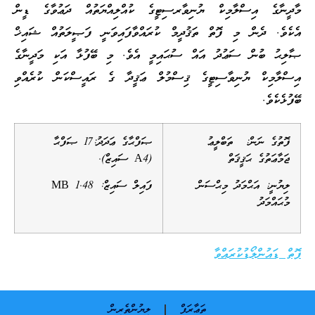
މާދީނާގެ އިސްލާމިކް ޔުނިވާރސިޓީގެ ކުއްލިއްޔަތުއް ދަޢުވާގެ ޑީން
އެކެވެ. ދެން މި ފޮތް ތަޤުދީމް ކުރައްވާފައިވަނީ ފަޞީލަތުއް ޝައިޚް
ޞާލިޙު ބުން ސަޢުދު އައް ސުޙައިމީ އެވެ. މި ބޭފުޅާ އަކި މަދީނާގެ
އިސްލާމިކް ޔުނިވާސިޓީގެ ޤިސްމުލް ޢަޤީދާ ގެ ރައީސްކަން ކުރެއްވި
ބޭފުޅެކެވެ.
ފޮތުގެ ނަން:
ތަބްލީޢު
ޞަފްޙާގެ ޢަދަދު:17 ޞަފްޙާ
ޖަމާޢަތުގެ ޙަޤީޤަތް
(A4 ސައިޒް).
ލިޔުނީ:
އަޙްމަދު މިޙްސަން
ފައިލް ސައިޒް: 1.48 MB
މުޙައްމަދު
ފޮތް ޑައުންލޯޑުކުރައްވާ
ތަޢާރަފް
ލިޔުންތެރިން