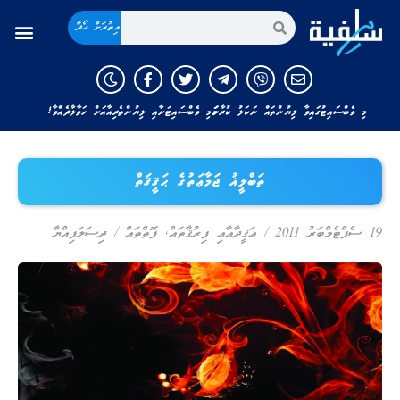
އިތުރަށް ހޯދާ
މި ވެބްސައިޓުގައިވާ ލިޔުންތައް ނަކަލު ކުރާނަމަ މި ވެބްސައިޓަށާއި ލިޔުންތެރިއާއަށް ހަވާލާދެއްވާ!
ތަބްލީޣު ޖަމާޢަތުގެ ޙަޤީޤަތް
19 ސެޕްޓެމްބަރު 2011
/
ޢަޤީދާއާއި ފިރުޤާތައް
,
ފޮތްތައް
/
ދިސަލަފިއްޔާ