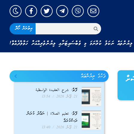
އިތުރަށް ހޯދާ
ލިޔުންތައް ނަކަލު ކުރާނަމަ މި ވެބްސައިޓަށާއި ލިޔުންތެރިއާއަށް ހަވާލާދެއްވާ!
ފަހުގެ ލިޔުންތައް
ަށް
ފޮތް: شرح العقيدة الواسطية
21 ޖޫން 2026
13:54
ފޮތް: تعليم الصلاة | ނަމާދު ކުރަން
ދަސްކުރަމާ
21 ޖޫން 2026
13:40