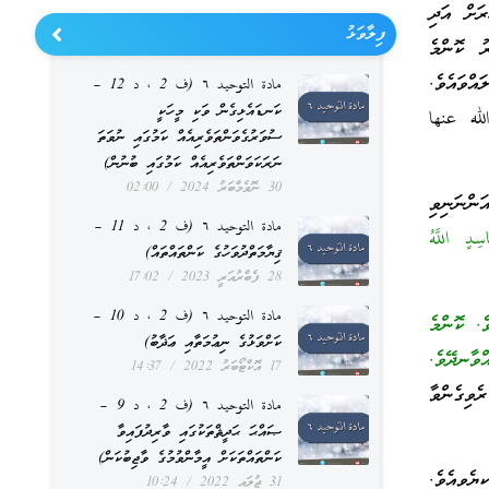
ަށް އަދި
ފިލާވަޅު
ަދި ދެއަތުން ނިދާއިރު ކޮންމެ
ްވައެވެ.
مادة التوحيد ٦ (ف 2 ، د 12 –
ކަނޑައެޅިގެން ވަކި މީހަކީ
لله عنها
ސުވަރުގެވަންތަވެރިއެއް ކަމުގައި ނުވަތަ
ނަރަކަވަންތަވެރިއެއް ކަމުގައި ބުނުން)
30 ނޮވެމްބަރު 2024
02:00
ަންނަނިވި
مادة التوحيد ٦ (ف 2 ، د 11 –
دٍ اللَّهُ
ޤިޔާމަތްދުވަހުގެ ކަންތައްތައް)
28 ފެބްރުއަރީ 2023
17:02
مادة التوحيد ٦ (ف 2 ، د 10 –
ެ. ކޮންމެ
ކަށްވަޅުގެ ނިޢުމަތާއި ޢަޛާބު)
ވާނދޭވެ.
17 އޮކްޓޯބަރު 2022
14:37
ެވިގެންވާ
مادة التوحيد ٦ (ف 2 ، د 9 –
ޞައްޙަ ޙަދީޘްތަކުގައި ވާރިދުފައިވާ
ކަންތައްތަކަށް އީމާންވުމުގެ ވާޖިބުކަން)
ެވިއެވެ.
31 ޖުލައި 2022
10:24