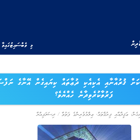
ުދިން
މި ވެބްސައިޓުގައިވާ 
ކަށް ޤުރުއާނާއި އެކިއެކި ދުޢާތައް ކިޔައިގެން އޭނާގެ ނަފްސ
ފަރުވާކުރެވިދާނެ ހެއްޔެވެ؟
ިހެން
,
ޢަޤީދާއާއި ފިރުޤާތައް
,
ޢިލްމުވެރިންގެ ފަތުވާ
/
ދިސަލަފިއްޔާ