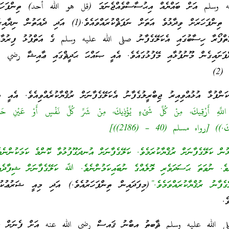
 وسلم އަށް ބައްޔެއް އިޙުސާސްވެއްޖެނަމަ (قل هو الله أحد) ތިންފަހަރ
ފަލަޤިއާއި ނާސް ސޫރަތް ތިންފަހަރަށް ވިދާޅުވެ އަތަށް ނަފަޘްކުރައްވައެވެ.(1) އ
ަތްފޯރާ ހިސާބުގައި އެކަލޭގެފާނު صلى الله عليه وسلم ގެ އަތްޕުޅު ފިރުމާލައ
ންފަށައިގެން މޫނުފުޅާއި މޭފުޅުގައެވެ. އެއީ ޞައްޙަ ޙަދީޘްގައި ޢާއިޝާ رضي ا
(2)
ަންފުޅާ އުޅުއްވިއިރު ޖިބްރީލުގެފާނު އެކަލޭގެފާނަށް ރުޤްޔާކުރެއްވިއެވެ. އެއީ އ
اللَّهِ أَرْقِيكَ، مِنْ كُلِّ شَىْءٍ يُؤْذِيكَ، مِنْ شَرِّ كُلِّ نَفْسٍ أَوْ عَيْنِ حَاسِ
َ.)) [رواه مسلم (40 – (2186))]
 ކަލޭގެފާނަށް ރުޤްޔާކުރަމެވެ. ކަލޭގެފާނަށް އުނދަގޫފުޅުވާ ކޮންމެ ކަމަކުންނެވ
ެވެ. ނުވަތަ ޙަސަދަވެރި ލޮލެއްގެ ނުބައިކަމުންނެވެ. ﷲ ކަލޭގެފާނަށް ޝިފާދެއް
ާނު ރުޤްޔާކުރައްވަމެވެ.”
(މިފަދައިން ތިންފަހަރުއެވެ.) އަދި މިއީ ޝަރުޢުކުރ
ެ.
لى الله عليه وسلم ޘާބިތު އިބްނު ޤައިސް رضي الله عنه އަށް ފެނަށް ކިޔ