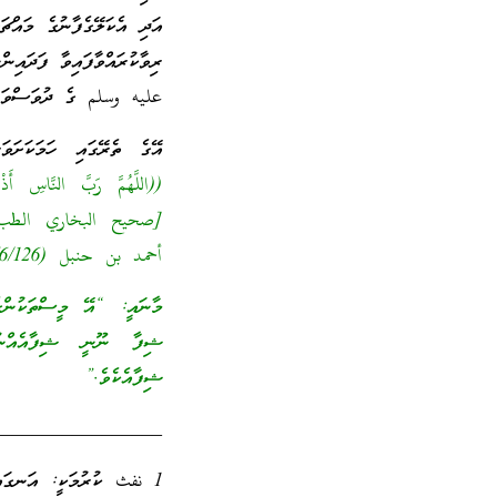
އަދި އެކަލޭގެފާނުގެ މައްޗ
ރިވާކުރައްވާފައިވާ ފަދައ
عليه وسلم ގެ ދުވަސްވަރު
އޭގެ ތެރޭގައި ހަމަކަށަވަ
((اللَّهُمَّ رَبَّ النَّاسِ أَ
أحمد بن حنبل (6/126)]
މާނައީ: “އޭ މީސްތަކުންގެ 
ޝިފާ ނޫނީ ޝިފާއެއްނުވެއ
ޝިފާއެކެވެ.”
_________________
1 نفث ކުރުމަކީ: އަނގައި