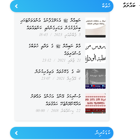
 ބައްލަވާ
ޚުޠުބާ
ނަބިއްޔާ ﷺ އެކަލޭގެފާނުގެ އުންމަތަށްޓަކައި
ބިރުފުޅުގެން ވަޑައިގެންނެވި ކަންތައްތައް
5 ފެބްރުއަރީ 2023
18:45
މާތް ނަބިއްޔާ ﷺ ގެ ވަދާޢީ ޚުތުބާގެ
އުސްއަލިތައް
21 ޖުލައި 2021
23:12
ﷲ ގެ ގެކޮޅުތައް މަތިވެރިކުރުން
4 އޭޕްރިލް 2021
23:07
މުސްލިކަމު އޭނާގެ އަޚުންގެ މައްޗަށް
އަދާކޮށްދޭންޖެހޭ ޙައްޤުތައް
22 ޑިސެމްބަރު 2018
00:00
ކުޑަކުދިން