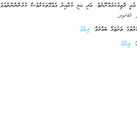
ެއީ ލާޒިމުކަމެއްނޫނެވެ. އަދި نفخ ކުރާއިރު އެއްގޮތަކަށްވެސް ކުޅުނާންނާނެއެވެ.
 القاموس
ލިންކު
ވާ:
ލިންކު