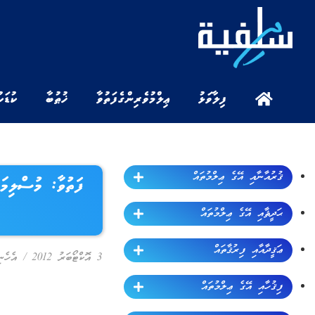
ފިލާވަޅު
ޢިލްމުވެރިންގެ ފަތުވާ
ޚުޠުބާ
ކުޑަކ
ޤުރުއާނާއި އޭގެ ޢިލްމުތައް
ފަތުވާ: މުސްލިމަ
ޙަދީޘާއި އޭގެ ޢިލްމުތައް
ޢަޤީދާއާއި ފިރުޤާތައް
3 އޮކްޓޯބަރު 2012
/
އެހެނ
ފިޤުހާއި އޭގެ ޢިލްމުތައް