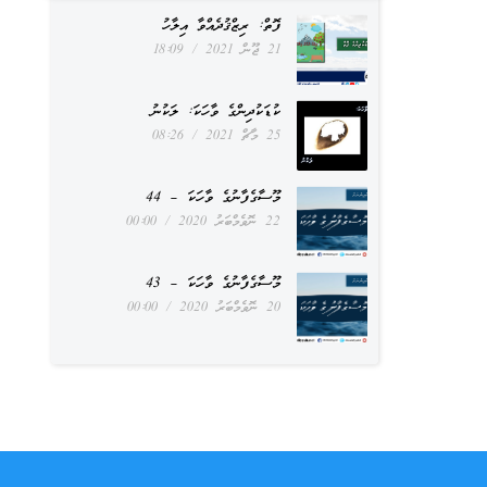
ފޮތް: ރިޒްޤުދެއްވާ އިލާހު
21 ޖޫން 2021
18:09
ކުޑަކުދިންގެ ވާހަކަ: ލަކުނު
25 މާޗް 2021
08:26
މޫސާގެފާނުގެ ވާހަކަ – 44
22 ނޮވެމްބަރު 2020
00:00
މޫސާގެފާނުގެ ވާހަކަ – 43
20 ނޮވެމްބަރު 2020
00:00