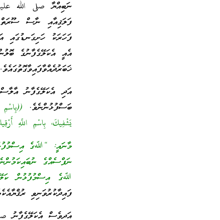
ނަބިއްޔާ صلى الله عليه
ފަހަރަކު ހަށިގަނޑުގައި އ
އެއީ އެކަލޭގެފާނުގެ ބޮލު
ޚަބަރުދެއްވާފައިވާގޮތުގައެވެ. 
އަދި އެކަލޭގެފާނު އާލާސްކ
ބަސްފުޅުންނެވެ.
((بِاسْمِ 
يَشْفِيكَ، بِاسْمِ اللَّهِ أَرْقِيك
މާނައީ: “ﷲގެ އިސްމުފުޅުން
ނަފްސެއްގެ ނުބައިކަމުންނ
ﷲގެ އިސްމުފުޅުން ކަލޭގެފ
ފައިދާކުރުވަނިވި ރުޤްޔާއެކެވ
އަދިވެސް އެކަލޭގެފާނު ص