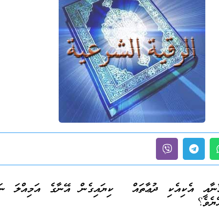
ާނާއި އެކިއެކި ދުޢާތައް ކިޔައިގެން އޭނާގެ އަމިއްލަ ނަ
ްޔެވެ؟