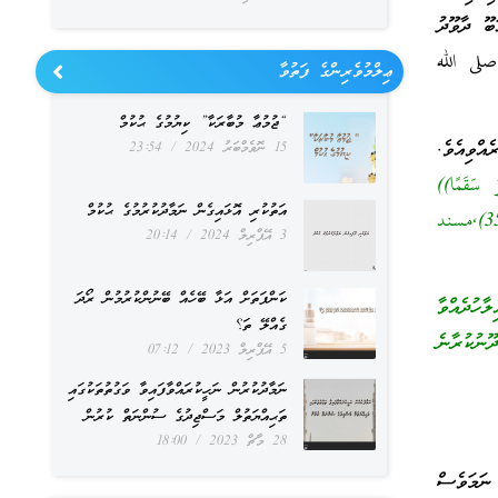
ބޫ ދާވޫދު
صلى الله
ޢިލްމުވެރިންގެ ފަތުވާ
“ޖުމުޢާ މުބާރަކާ” ކިޔުމުގެ ޙުކުމް
ްވިއެވެ.
15 ނޮވެމްބަރު 2024
23:54
ُ سَقَمًا))
އަތުކުރި އޮޅައިގެން ނަމާދުކުރުމުގެ ޙުކުމް
[صحيح البخاري الطب (5418),صحيح مسلم السلام (2191),سنن ابن ماجه الطب (3520),مسند
3 އޭޕްރިލް 2024
20:14
ކަންފަތަށް އަޅާ ބޭހެއް ބޭނުންކުރުމުން ރޯދަ
ާހުދެއްވާ
ގެއްލޭ ތަ؟
ނުކުރާނެ
5 އޭޕްރިލް 2023
07:12
ނަމާދުކުރުން ނަހީކުރައްވާފައިވާ ވަގުތުތަކުގައި
ތަޙިއްޔަތުލް މަސްޖިދުގެ ސުންނަތް ކުރުން
28 މާޗް 2023
18:00
ނަމަވެސް