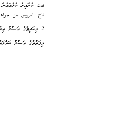
نفث ކުރާއިރު ކުޅުއައުން އ
تاج العروس من جواهر
2 މިޙަދީޘްގެ އަޞްލު ޢިބާރާތުގެ ތަރުޖަމާ ބައްލަވާ:
މިފަތުވާގެ އަޞްލު ބައްލަ