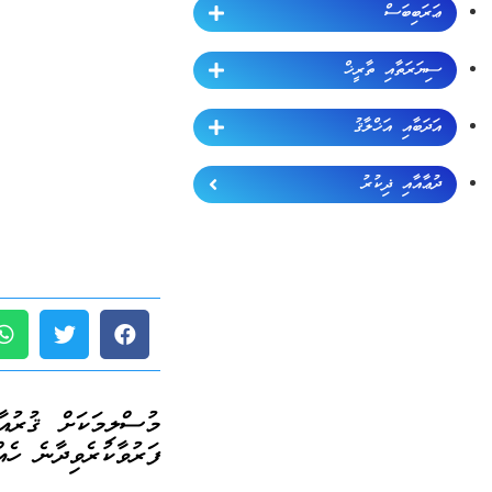
ޢަރަބިބަސް
ސިޔަރަތާއި ތާރީޚް
އަދަބާއި އަޚްލާޤު
ދުޢާއާއި ޛިކުރު
މުސްލިމަކަށް ޤުރުއ
ފަރުވާކުރެވިދާނެ ހެއ