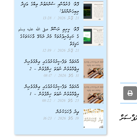
ފޮތް: ޤުރުއާނާއި ސުންނަތުން ތިބާގެ ޢަޤީދާ
ލިބިގަންނާށެވެ!
21 ޖޫން 2026
13:28
ފޮތް: ކީރިތި ރަސޫލާ صلى الله عليه وسلم
ގެ ކައިވެނިފުޅުތަކާ މެދު ދެކެވޭ ވާހަކަތަކުގެ
ޙަޤީޤަތް
21 ޖޫން 2026
12:39
އާޔަތެއް ތަފްސީރުކުރުމުގައި ޢިލްމުވެރިން
އިޖްމާޢުވުން ނުވަތަ ޚިލާފުވުން – 2
31 މާޗް 2026
08:17
އާޔަތެއް ތަފްސީރުކުރުމުގައި ޢިލްމުވެރިން
އިޖްމާޢުވުން ނުވަތަ ޚިލާފުވުން – 1
25 މާޗް 2026
08:22
ޢީދު ފާހަގަކުރުން
ފްސަށް
19 މާޗް 2026
16:23