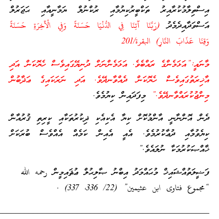
އިސްތިލާމުކުރާއިރު ތަކްބީރުކިޔުމާއި ރުކްނުލް ޔަމާނީއާއި ޙަޖަރުލް
އަސްވަދާއިދެމެދު
(رَبَّنَا آتِنَا فِي الدُّنْيَا حَسَنَةً وَفِي الْآخِرَةِ حَسَنَةً
وَقِنَا عَذَابَ النَّارِ) البقرة/201
މާނައީ:”އަޅަމެންގެ ރައްބެވެ. އަޅަމެންނަށް ދުނިޔޭގައިވެސް ހެޔޮކަން އަދި
އާޚިރަތުގައިވެސް ހެޔޮކަން ދެއްވާނދޭވެ. އަދި ނަރަކައިގެ ޢަޛާބުން
މިންޖުކުރައްވާނދޭވެ.”
މިފަދައިން ކިޔުމެވެ.
ދެން އޮންނާނީ އާންމުކޮށް ކިޔާ އެކިއެކި ޛިކުރުތަކާއި ކީރިތި ޤުރުއާން
ކިޔެވުމާއި ދުޢާކުރުމެވެ. އެއީ އެއިން ކަމެއް އެއްވެސް ބުރަކަށް
ޚާއްޞަކުރުމަކާ ނުލައެވެ.”
ފަޟީލަތުއްޝައިޚް މުޙައްމަދު އިބްނު ޞާލިޙުލް ޢުޘައިމީން رحمه الله
“مجموع فتاوى ابن عثيمين” (22/ 336، 337) .
________________________________________________