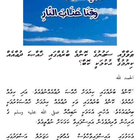
ޠަވާފާއި ސަޢުޔުގެ ކޮންމެ ބުރެއްގައި ޚާއްޞަ ދުޢާއެއް
ކިޔުމުގެ ޙުކުމަކީ ކޮބާ؟
الحمد لله
“ކޮންމެ ބުރެއްގައި ކިޔުމަށް ޚާއްޞަ ދުޢާއެއްނުވެއެވެ. އަދި ކިއެއް
ހެއްޔެވެ. ކޮންމެ ބުރެއްގައި ވަކި ދުޢާއެއް ކިޔުމަށް ޚާއްޞަކުރުމަކީ
ބިދުޢައެކެވެ. އެހެނީ އެކަމަކީ ނަބިއްޔާ صلى الله عليه وسلم ގެ
އަރިހުން ވާރިދުވެގެން އައިސްފައިވާ ކަމަކަށް ނުވާތީއެވެ.
އެކަމުގައި އައިސްފައިވާހާވެސް އެއްޗަކީ ޙަޖަރުލް އަސްވަދުގައި