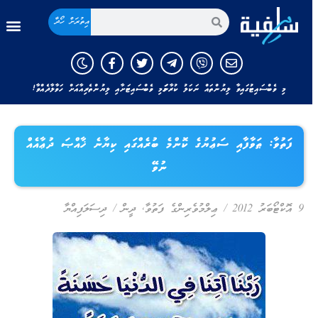
އިތުރަށް ހޯދާ
މި ވެބްސައިޓުގައިވާ ލިޔުންތައް ނަކަލު ކުރާނަމަ މި ވެބްސައިޓަށާއި ލިޔުންތެރިއާއަށް ހަވާލާދެއްވާ!
ފަތުވާ: ޠަވާފާއި ސަޢުޔުގެ ކޮންމެ ބުރެއްގައި ކިޔާނެ ޚާއްޞަ ދުޢާއެއް
ނުވޭ
9 އޮކްޓޯބަރު 2012
/
ޢިލްމުވެރިންގެ ފަތުވާ
,
ދީން
/
ދިސަލަފިއްޔާ