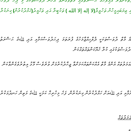
ތަކަށްވުރެ އެއިލާހުގެ ޙަޟްރަތުގައި މާތްވެގެންވާ އެހެން ދުވަސްތަކެއް މި ދިހަ ދުވަހުގ
ި ތިޔަބައިމީހުން ތަހުލީލާ
لا إله إلا الله
ތަކުބީރާ އަދި ތަޙްމީދު
ޙަމްދުކުރުން
ގިނަކުރާ
)
(
)
(
 މާތް ދުވަސްތަކަކީ ޛުލްހިއްޖާމަހުގެ ފުރަތަމަ ދިހަދުވަސްކަމާއި އަދި ﷲގެ ޙަޟްރަތުގަ
ދުވަސްތަކުގައި ކުރާ ހެޔޮކަންތައްތައްކަން
ަމަލުތައް އެންމެ މާތް އެއްކަންތައްކަމަށްވާ ޖިޙާދުކުރުމަށް ވުރެވެސް މޮޅު އިތުރުވެގެންވާކަން
ޔުމާއި އަދި ﷲއަށް ހަމްދުކުރުން ގިނަކުރުން
ފަހެ މިހުރިހާ ކަމަކީ ﷲގެ މަތިން ހަނދުމަކުރުމ
.
މަލުތައް