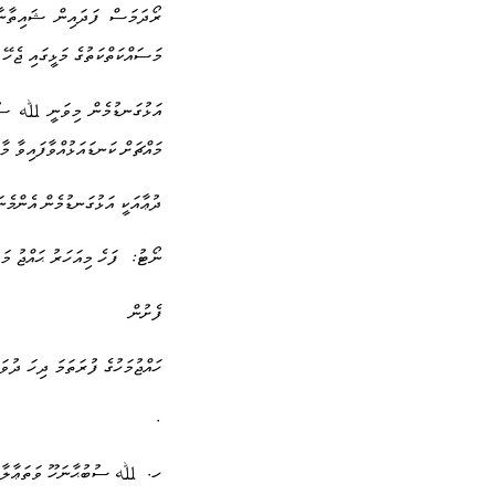
ރޯދަމަސް ފަދައިން ޝައިތާނާ 
މަސައްކަތްކަތުގެ މަޅީގައި ޖެހޭ 
އަޅުގަނޑުމެން މިވަނީ ﷲ ސުބުޙ
މައްޗަށް ކަނޑައަޅުއްވާފައިވާ މާ
ދުޢާއަކީ އަޅުގަނޑުމެން އެންމެނ
:
ނޯޓު
ފަހެ މިއަހަރު ޙައްޖު މ
ފެށުން
ހައްޖުމަހުގެ ފުރަތަމަ ދިހަ ދުވަ
.
.
ހ
ﷲ ސުބުޙާނަހޫ ވަތަޢާލާ ވަ