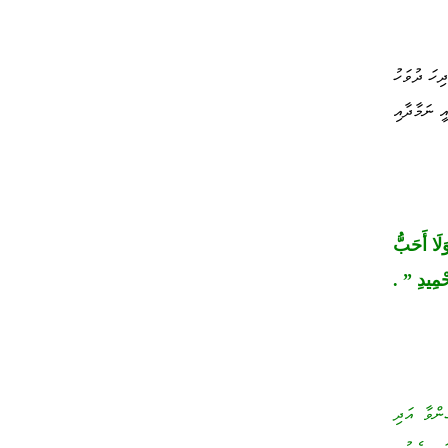
ދިހަ ދުވަހު
އީ ނަމާދާއި
َلَا أَحَبُّ
حْمِيدِ
”
.
ންވާ އަދި