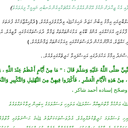
)
ާއި އެކު ޖިޙާދަށް ނުކުމެ އޭގެން އެއްވެސް އެއްޗަކާއިގެން އެނބުރި ނައިމީހާ ފިޔަވައެވެ
ުލްބާރީގައި އިމާމު އިބުނު ޙަޖަރު ރަޙިމަހުﷲ ވިދާޅުވެފައިވެއެވެ
ޛުލްޙިއްޖާމަހުގެ ފުރަތަމަ 
. (
ާޅުވަނީ އެމަހެއްގައި އެންމެ ބޮޑެތި އަޅުކަންތައްތައް ޖަމާވާ ދުވަސްތައްކަމުގައި ވާތީއެވެ
އެ
.
 ޙައްޖެވެ
އެނޫން އެހެން ދުވަސްތަކެއްގައި މިއަޅުކަންތައް ޖަމާނުވެއެވެ
. )
.
ސްނަދު އިމާމު އަޙުމަދުގައި އައިސްފައިވާ ހަދީޘެއްގައިވެއެވެ
. .
ّبِيِّ صَلَّى اللَّهُ عَلَيْهِ وَسَلَّمَ قَالَ
:
”
مَا مِنْ أَيَّامٍ أَعْظَمُ عِنْدَ اللَّهِ ، و
، مِنْ هَذِهِ الْأَيَّامِ الْعَشْرِ ، فَأَكْثِرُوا فِيهِنَّ مِنَ التَّهْلِيلِ وَالتَّكْبِيرِ وَالتَّ
وصحّح إسناده أحمد شاكر
.
ޢަންހުމާ މާތްނަބިއްޔާ ޞައްލަﷲ ޢަލައިހި ވަސައްލަމަގެ ކިބައިން ރިވާކުރައްވައެވެ
ހި ވަސައްލަމަ ހަދީޘްކުރެއްވިއެވެ
އެދުވަސްތަކަކަށްވުރެ ﷲގެ ޙަޟްރަތުގައި މާތްވެގެ
.