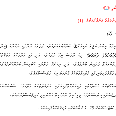
ْرٍ‌ ﴿
٢
﴾
.
ުރުވަޤުތު ގަންދެއްވަމެވެ (1)
. (2
.
ިމާމު އިބުނު ކަޘީރު ރަޙިމަހުﷲ ބަޔާންކުރައްވައެވެ
ފަޖުރުގެ މުރާދަކީ ނަޙުރުގެ (
އީދު)
ްޖާމަހުގެ( ފުރަތަމަ
)
.
ދިހަ ދުވަސް ނިމޭ ދުވަހެވެ
އަދި އެއީ އެދުވަހުގެ އެވަޤުތުގ
.
ވާކުރައްވާ ފަދައިން ބުނެވެއެވެ
އަދިި ދިހަރޭގެ މުރާދަކީ ކޮބައިކަން ބަޔާންކޮށްދެއްވަމ
.
ުވެފައިވަނީ އެއީ ޛުލްހިއްޖާމަހުގެ ފުރަތަމަ ދިހަ ދުވަސްކަމުގައެވެ
ްޗެއްގެ ގަންދެއްވައި ވަޙީކުރައްވާފައިއެވަނީ އެވަޤުތުތަކުގެ މާތްކަމުގެ ސަބަބުންނެވެ
.
ަﷲޢަލައިހި ވަސައްލަމަގެ ތިރީގައިވާ ނޫނުގައިވާ އަންނަނިވި ހަދީޘްބަސްފުޅުންނެވެ
.
28
ޙައްޖުސޫރަތުގެ
ވަނަ އާޔަތުގައި ވަހީކުރައްވާފައިވެއެވެ