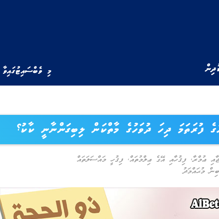
ުދިން
މި ވެބްސައިޓުގައިވާ 
ހުގެ ފުރަތަމަ ދިހަ ދުވަހުގެ މާތްކަން ލިބިގަންނާނީ ކާކު؟
ޖާއި ޢުމްރާ
,
ފިޤުހާއި އޭގެ ޢިލްމުތައް
,
ފިޤުހީ މައްސަލަތައް
ިން މުޙައްމަދު