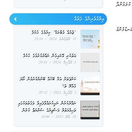
ކުރަމުންދާ
ޢިލްމުވެރިންގެ ފަތުވާ
ަނޑުމެންގެ
“ޖުމުޢާ މުބާރަކާ” ކިޔުމުގެ ޙުކުމް
15 ނޮވެމްބަރު 2024
23:54
އަތުކުރި އޮޅައިގެން ނަމާދުކުރުމުގެ ޙުކުމް
3 އޭޕްރިލް 2024
20:14
ކަންފަތަށް އަޅާ ބޭހެއް ބޭނުންކުރުމުން ރޯދަ
ގެއްލޭ ތަ؟
5 އޭޕްރިލް 2023
07:12
ނަމާދުކުރުން ނަހީކުރައްވާފައިވާ ވަގުތުތަކުގައި
ތަޙިއްޔަތުލް މަސްޖިދުގެ ސުންނަތް ކުރުން
28 މާޗް 2023
18:00