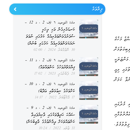
ފިލާވަޅު
مادة التوحيد ٦ (ف 2 ، د 12 –
ކަނޑައެޅިގެން ވަކި މީހަކީ
ސުވަރުގެވަންތަވެރިއެއް ކަމުގައި ނުވަތަ
ައްޖު މަހުގެ
ނަރަކަވަންތަވެރިއެއް ކަމުގައި ބުނުން)
ިބިގަތުމަށް
30 ނޮވެމްބަރު 2024
02:00
 މަންޒަރަކީ
مادة التوحيد ٦ (ف 2 ، د 11 –
ޤިޔާމަތްދުވަހުގެ ކަންތައްތައް)
ުގައި މިއީ
28 ފެބްރުއަރީ 2023
17:02
ްވާ ކަމަށް
مادة التوحيد ٦ (ف 2 ، د 10 –
ކަށްވަޅުގެ ނިޢުމަތާއި ޢަޛާބު)
17 އޮކްޓޯބަރު 2022
14:37
ި މެދުގައި
مادة التوحيد ٦ (ف 2 ، د 9 –
ާރުވުމާއި
ޞައްޙަ ޙަދީޘްތަކުގައި ވާރިދުފައިވާ
ކަންތައްތަކަށް އީމާންވުމުގެ ވާޖިބުކަން)
.
ިލުވުމެވެ
31 ޖުލައި 2022
10:24