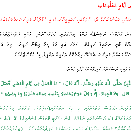
ي أَيَّامٍ مَّعْلُومَاتٍ
ޑައެޅި ބަޔާންވެގެންވާ ދުވަސްތަކުގައި އެބައިމީހުން ﷲ އިސްމުފުޅުގެ މަތިން ހަނދުމަކުޅައުމަށ
ބުނު އައްބާސް ރަޟިޔަﷲ ޢަންހު ވިދާޅުވަނީ އެދުވަސްތަކަކީ ތަކަކީ ޛުލްޙިއްޖާމަހުގެ
.
.
ތުޙުލް ބާރީ ނ
ގައިވާ ޙަދީޘްގެ ޝަރަޙަ އަދި ތަފުސީރު އިބުނު ކަޘީރު
ވީމާ އަޅ
.
 ވަތަޢާލާ މަތިން ހަނދުމަކޮށް ޛިކުރުކޮށް ތަކުބީރު ތަޙުލީލު ކިޔާ އުޅެން ޖެހެއެވެ
.
ލައިހި ވަސައްލަމަ ޙަދީޘްކުރައްވާފައިވެއެވެ
ّبِيِّ صَلَّى اللَّهُ عَلَيْهِ وَسَلَّمَ ، أَنَّهُ قَالَ
: ”
مَا الْعَمَلُ فِي أَيَّامٍ الْعَشْرِ أَفْضَلَ
 ، قَالَ
:
وَلَا الْجِهَادُ ، إِلَّا رَجُلٌ خَرَجَ يُخَاطِرُ بِنَفْسِهِ وَمَالِهِ فَلَمْ يَرْجِعْ بِشَيْءٍ
“
ރެއިން އެއްވެސް ދުވަހެއްގައި މި ދިހަ ދުވަހުގައި
ޙައްޖުމަހުގެ ފުރަތަމަ ދިހަދުވަސ
(
 ޢަމަލުތަކެއް ﷲ ޙަޟްރަތުގައި ނުވެއެވެ
ދެން ޞަހާބީ ބޭކަލުން ދެންނެވިއެވެ
އޭ ﷲގެ ރަ
.
.
ް ތޯއެވެ؟ ނަބިއްޔާ ޞައްލަﷲ ޢަލައިހި ވަސައްލަމަ ޙަދީޘްކުރެއްވިއެވެ
ޖިޙާދުކުރުންވެ
. : (