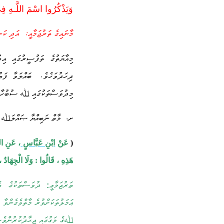
وَيَذْكُرُ‌وا اسْمَ اللَّـهِ فِ
:
މާނައިގެ ތަރުޖަމާއީ
އަދި ކަނ
މިއާޔަތުގެ ތަފުސީރުގައި އި
.
ދިހަދުވަހެވެ
ބައްލަވާ ފަ
މިދުވަސްތަކުގައި ﷲ ސުބުހާނަހޫ
.
ށ
މާތް ނަބިއްޔާ ޞައްލަﷲ ޢަ
(
عَنْ
ابْنِ عَبَّاسٍ
، عَنِ النَ
هَذِهِ ، قَالُوا
:
وَلَا الْجِهَادُ
ތަރުޖަމާޢީ
ދުވަސްތަކުގެ ތެ
:
ޢަމަލުތަކަށްވުރެ މާތްވެގެންވާ
ﷲގެ މަގުގައި ޖިޙާދުކުރުންވެސ