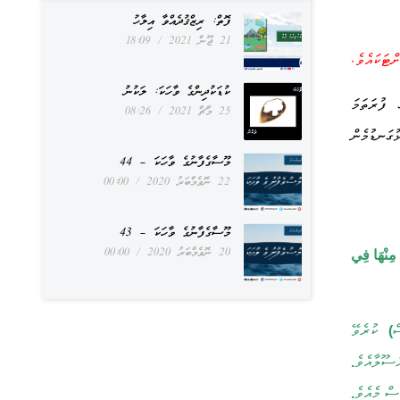
ފޮތް: ރިޒްޤުދެއްވާ އިލާހު
21 ޖޫން 2021
18:09
.
ްޓަކައެވެ
ކުޑަކުދިންގެ ވާހަކަ: ލަކުނު
 ފުރަތަމަ
25 މާޗް 2021
08:26
ުގަނޑުމެން
މޫސާގެފާނުގެ ވާހަކަ – 44
22 ނޮވެމްބަރު 2020
00:00
މޫސާގެފާނުގެ ވާހަކަ – 43
20 ނޮވެމްބަރު 2020
00:00
 مِنْهَا فِي
ް
ކުރެވޭ
)
ސޫލާއެވެ
.
ސް މެއެވެ
.