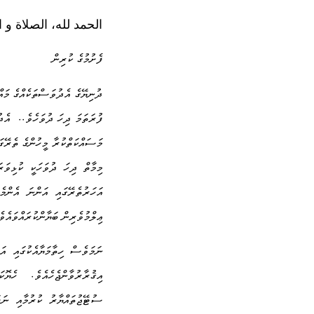
الحمد لله، الصلاة و 
ފެށުމުގެ ކުރިން
ދުނިޔޭގެ އެދުވަސްތަކެއްގެ މައް
..
ފުރަތަމަ ދިހަ ދުވަހެވެ
އެދ
މަސައްކަތްކުރާ މީހުންގެ ތެރޭގަ
މިމާތް ދިހަ ދުވަހަކީ ކުޅިވަރަ
އަހަރުތެރޭގައި އަންނަ އެންމެ
ޢިލްމުވެރިން ބަޔާންކުރައްވައެވެ
ނަމަވެސް ހިތާމަޔާއެކުގައި އަ
.
އިޤުރާރުވާންޖެހެއެވެ
ހެޔޮކ
ސުޓޭޖުތައްޔާރު ކުރުމާއި ނަށ