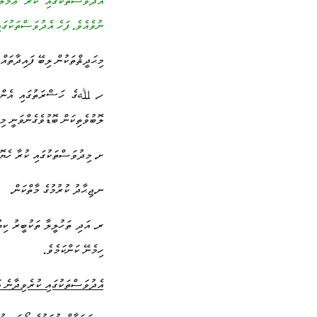
އެދުވަސްތަކުގައި ކުރާ ޢަމަލު
ނުވެއެވެ
ފަހެ އެދުވަސްތަކުގައ
.
މިޙަދީޘްތަކުން ލިބޭ ފައިދާތައް
ހ
ﷲގެ ހަޟްރަތުގައި އެންމެ
.
ލޮބުވެތިކަން ބޮޑުވެގެންވަނީ މި
ށ
މިދުވަސްތަކުގައި ކުރާ ހެޔޮޢ
.
ނ
ޖިޙާދު ކުރުމުގެ މާތްކަން
.
.
ރ
އަދި ތަހުލީލާ ތަކުބީރު ކި
.
ހިމެނޭ ކަންކަމެވެ
.
އެދުވަސްތަކުގައި ކުރެވިދާނެ ޢަ