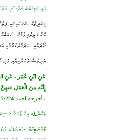
އެއީ އެމީހެއްގެ ނަފުސާއި މުދަލ
މިޙަދީޘްގެ ޝަރަހައިގައި ފަތުޚ
އެހާ މަތިވެރިވުމުގެ ސަބަބެއް ފ
ރޯދައާއި ޞަދަޤާތްކުރުމާއި އަދި
އަދިވެސް ތަބަރާނީއާއި އަދި މު
عَنِ
ابْنِ عُمَرَ
، عَنِ النَ
إِلَيْهِ مِنَ الْعَمَلِ فِيهِنَّ 
.
أخرجه احمد
7/224
ޢަބްދުﷲ ބިން ޢުމަރު ރަޟިޔަﷲ 
މާތްނަބިއްޔާ ޞައްލަﷲ ޢަލައި