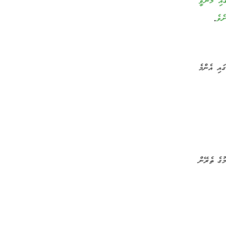
ައި މެނުވީ
ށެވެ
.
އި އެންމެ
ުގެ ތެރޭން