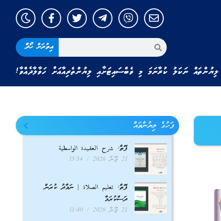
އިތުރަށް ހޯދާ
ލިޔުންތައް ނަކަލު ކުރާނަމަ މި ވެބްސައިޓަށާއި ލިޔުންތެރިއާއަށް ހަވާލާދެއްވާ!
ފަހުގެ ލިޔުންތައް
ފޮތް: شرح العقيدة الواسطية
21 ޖޫން 2026
13:54
ފޮތް: تعليم الصلاة | ނަމާދު ކުރަން
ދަސްކުރަމާ
21 ޖޫން 2026
13:40