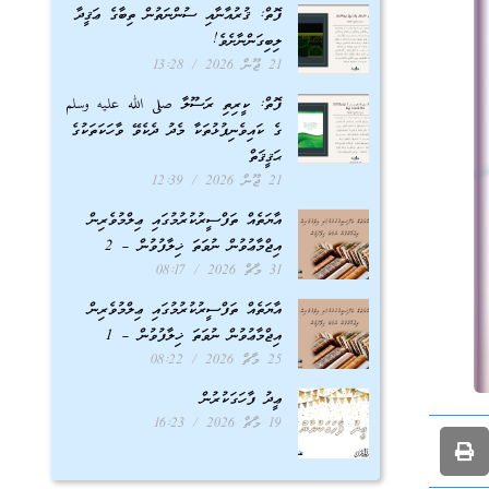
ފޮތް: ޤުރުއާނާއި ސުންނަތުން ތިބާގެ ޢަޤީދާ
ލިބިގަންނާށެވެ!
21 ޖޫން 2026
13:28
ފޮތް: ކީރިތި ރަސޫލާ صلى الله عليه وسلم
ގެ ކައިވެނިފުޅުތަކާ މެދު ދެކެވޭ ވާހަކަތަކުގެ
ޙަޤީޤަތް
21 ޖޫން 2026
12:39
އާޔަތެއް ތަފްސީރުކުރުމުގައި ޢިލްމުވެރިން
އިޖްމާޢުވުން ނުވަތަ ޚިލާފުވުން – 2
31 މާޗް 2026
08:17
އާޔަތެއް ތަފްސީރުކުރުމުގައި ޢިލްމުވެރިން
އިޖްމާޢުވުން ނުވަތަ ޚިލާފުވުން – 1
25 މާޗް 2026
08:22
ޢީދު ފާހަގަކުރުން
19 މާޗް 2026
16:23