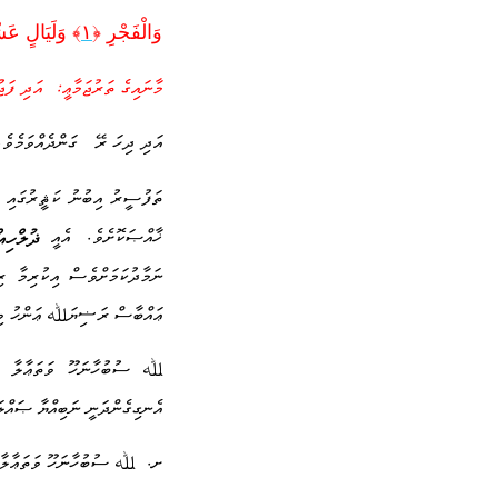
وَالْفَجْرِ‌ ﴿
١
﴾ وَلَيَالٍ عَش
:
މާނައިގެ ތަރުޖަމާޢީ
އަދި ފަޖ
)
އަދި ދިހަ ރޭ
ގަންދެއްވަމެވެ
ތަފުސީރު އިބުނު ކަޘީރުގައި އ
.
ޛުލްހިއ
ޚާއްޞަކޮށެވެ
އެއީ
ނަމާދުކަމަށްވެސް އިކުރިމާ ރި
ޢައްބާސް ރަޟިޔަﷲ ޢަންހު ވިދާޅ
ﷲ ސުބުހާނަހޫ ވަތަޢާލާ އެއެއ
އެނގިގެންދަނީ ނަބިއްޔާ ޞައްލ
.
ށ
ﷲ ސުބުހާނަހޫ ވަތަޢާލާ 