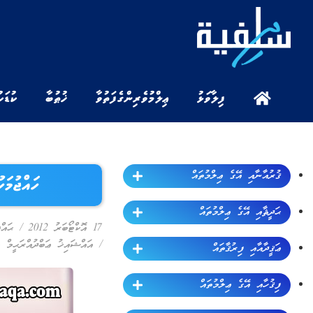
ފިލާވަޅު
ޢިލްމުވެރިންގެ ފަތުވާ
ޚުޠުބާ
ކުޑަކ
ޤުރުއާނާއި އޭގެ ޢިލްމުތައް
ހައްޖުމަ
ޙަދީޘާއި އޭގެ ޢިލްމުތައް
17 އޮކްޓޯބަރު 2012
/
ޙައް
/
އައްޝައިޚު ޢަބްދުއްރަޙީމް ބ
ޢަޤީދާއާއި ފިރުޤާތައް
ފިޤުހާއި އޭގެ ޢިލްމުތައް