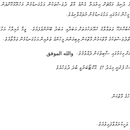
ދުނިޔެ މައްޗަށް އިރުއަރާ އެންމެ މާތް ދުވަސްތަކުން އަޅުގަނޑުމެން މަހުރޫމުކޮށްލަން 
.
މީހުން ކަމުގައި އަޅުގަނޑުމެން ނުލައްވާށިއެވެ
.
ާނަހޫ ވަތަޢާލާގެ ހެޔޮރަޙުމަތަށް އަބަދާއި އަބަދު ބޭނުންވެފައެވެ
ވީމާ އެއިލާހު އަޅުގ
.
ތްދުވަސްތަކުގެ މާތްކަމުން މާތްކަން ލިބިގަންނަ މީހުންގެ ތެރެއިން އަޅުގަނޑުމެން ވަމާތޯއެވެ
.
ަށް މިކަމުގައި ސާބިތުކަން ދެއްވުމެވެ
والله الموفق
17
ަސް ފެށެނީ މިއަދު
އޮކްޓޯބަރުވީ ބުދަ ދުވަހުއެވެ
ހުގެ މާތްކަން
.
ހީކުރައްވާފައިވެއެވެ