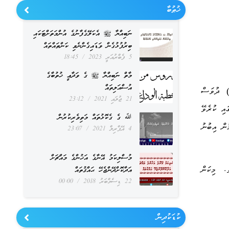
ޚުޠުބާ
ނަބިއްޔާ ﷺ އެކަލޭގެފާނުގެ އުންމަތަށްޓަކައި
ބިރުފުޅުގެން ވަޑައިގެންނެވި ކަންތައްތައް
5 ފެބްރުއަރީ 2023
18:45
މާތް ނަބިއްޔާ ﷺ ގެ ވަދާޢީ ޚުތުބާގެ
އުސްއަލިތައް
ދުވަސް
21 ޖުލައި 2021
23:12
ައި ކުރެވޭ
ﷲ ގެ ގެކޮޅުތައް މަތިވެރިކުރުން
ުން އިބުނު
4 އޭޕްރިލް 2021
23:07
މުސްލިކަމު އޭނާގެ އަޚުންގެ މައްޗަށް
.
މިކަން
އަދާކޮށްދޭންޖެހޭ ޙައްޤުތައް
22 ޑިސެމްބަރު 2018
00:00
ކުޑަކުދިން