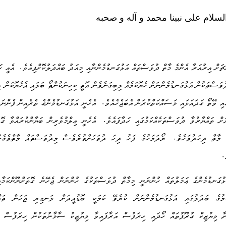
السلام على نبينا محمد و آله و صحبه
.
ޗަށް އިރުއަރާ އެންމެ މާތް ދުވަސްތައް އަޅުގަނޑުމެންނާއި މިއަދު ބައްދަލުކޮށްފިއެވެ
އެއީ ހ
ުވަސްތަކުން އަޅުގަނޑުމެންނަށް ހެޔޮކަމެއް ލިބިގަނެވެން އޮތީ ކިހިނަކުންތޯ ބަލައި އެހެޔޮކަން ލ
.
އި ވޭތޯ ގަދައަޅައި މަސައްކަތްކުރަން އެބަޖެހެއެވެ
އެހެނީ އަޅުގަނޑުމެންގެ ތެރެއިން ފެންނަ
.
ށް ތައްޔާރުވާ ދުވަސްތަކެއްކަމުގައި ހަދާފައެވެ
އެހެނީ ޢިލްމުވެރިން ބަޔާންކުރައްވާ ގޮތ
.
 މާތް ދިހަދުވަހެވެ
ރޯދަމަހުގެ ފަހު ދިހަ ދުވަހަށްވުރެވެސް މިދުވަސްތައް މާތްވެގެނ
.
ޅުގަނޑުމެންގެ ޢަމަލުތައް ހުންނަނީ މިމާތް ދުވަސްތަކުގެ ހުންނަން ޖެހޭނެ ގޮތަށްނޫންކަމާއ
ަމުގެ ބަދަލުގައި އަޅުގަނޑުމެންނަށް ކުރެވޭ ކަމަކީ ބޮޑުއީދަށް ލަނގިރި ޖަހަން ތައްޔ
ާ މިޔުޒިކް ގުރޫޕުތައް ހޯދައި ހިރަފުސް އަރާފައިވާ މިޔުޒިކު ސާމާނުތަކުން ހިރަފުސް ފ