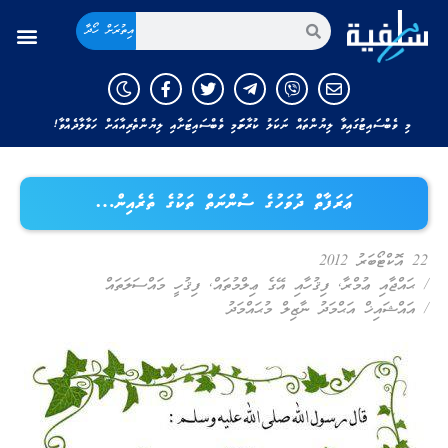
އިތުރަށް ހޯދާ
މި ވެބްސައިޓުގައިވާ ލިޔުންތައް ނަކަލު ކުރާނަމަ މި ވެބްސައިޓަށާއި ލިޔުންތެރިއާއަށް ހަވާލާދެއްވާ!
ޢަރަފާތް ދުވަހުގެ ސުންނަތް ތަކުގެ ތެރެއިން…
22 އޮކްޓޯބަރު 2012
/
ޙައްޖާއި ޢުމްރާ
,
ފިޤުހާއި އޭގެ ޢިލްމުތައް
,
ފިޤުހީ މައްސަލަތައް
/
އައްޝައިޚް އަޙްމަދު ނާޒިލް މުޙައްމަދު