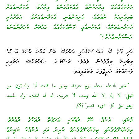
އަޅުކަމެއްވެވޭ އިލާހަކުނުވާ އެއްކައުވަންތަ އިލާހެވެ. އެކަލާނގެއަށް
ބައިވެރިޔަކު ނުވެއެވެ. ވެރިކަންވަނީ އެކަލާނގެއަށެވެ. ޙަމްދުހުރީ
އެކަލާނގެއަށެވެ. އެކަލާނގެއީ ކޮންމެކަމެއްގެ މައްޗަށް ކުޅަދުންވަންތަ
ރަސްކަލާނގެއެވެ.)”
އަދި މާތް ﷲ ރުއްސުންލެއްވި ޢަބްދުﷲ ބްން ޢަމްރު ބްނުލް ޢާޞްގެ
ކިބައިން ރިވާވެގެން ވެއެވެ. ރަސޫލުﷲ ޞައްލައްﷲ ޢަލައިހި
ވަސައްލަމް ޙަދީޘްފުޅު ކުރެއްވިއެވެ.
“خير الدعاء دعاء يوم عرفة، وخير ما قلت أنا والنبيّون من
قبلي: لا إله إلا الله وحده لا شريك له، له الملك، وله الحمد،
وهو على كل شيء قدير”[5]
މާނައީ: “އެންމެ ހެޔޮ ދުޢާއަކީ ޢަރަފާތް ދުވަހުގެ ދުޢާއެވެ.
ތިމަންކަލޭގެފާނާއި ތިމަންކަލޭގެފާނުގެ ކުރިން އައި އެންމެހާ ނަބީންގެ