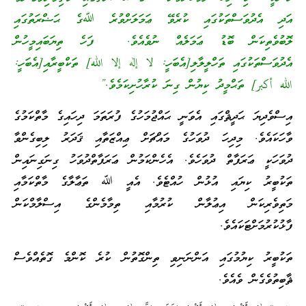
އަދި އެދުވަސްތަކުގައި ކުރެވޭ ޢަމަލަށްވުރެ ﷲގެ ޙަޟްރަތުގައި
ލޮބުވެތިކަން ބޮޑު ޢަމަލެއް ނުވެއެވެ. ފަހެ ތިޔަބައިމީހުން
އެދުވަސްތަކުގައި ތަހްލީލާލި[އެބަހީ: لا إله إلا الله] ތަކްބީރާއި[އެބަހީ:
الله أكبر] ތަޙްމީދު ކިޔުން ގިނަ ކުރާހުށިކަމެވެ.”
އިސްވެދިޔަ ޙަދީޘްގައި އެވަނީ ޙައްޖުމަހުގެ ފުރަތަމަ ދިހައިގެ މާތްކަމުގެ
ވާހަކައެވެ. މިދިހަ ދުވަހުގެ މައްޗަށް ޢިއްޒަތާއި ޤަދަރު ލިބިގެންވާ
ދުވަހަކީ ޢަރަފާތް ދުވަހެވެ. އެހެންކަމުން ޢަރަފާތްދުވަހު ގިނަގިނައިން
ތަކުބީރު ކިޔައި އުޅުން ހުއްޓެވެ. އެއީ ﷲ ތަޢާލާގެ މާތްކަމާއި
މަތިވެރިކަން އިޢުލާން ކުރުމާއި ތިމާމެންގެ އިސްލާމްކަން
ފާޅުކުރުމަށްޓަކައެވެ.
ތަކުބީރު ކިޔުމުގައި އަންނަނިވި ތިންގޮތުން ކުރެ ކޮންމެ ގޮތެއްވެސް
ޘާބިތުވެގެން ވެއެވެ.