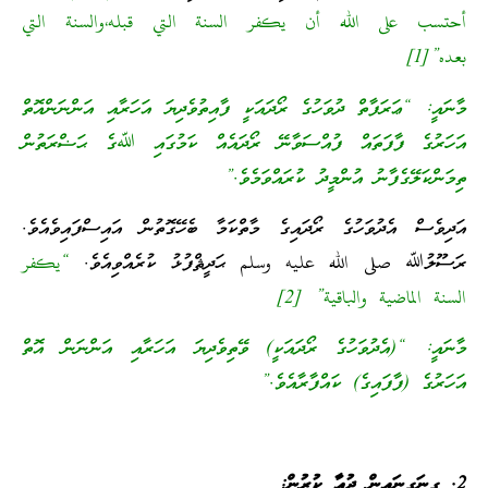
أحتسب على الله أن يكفر السنة التي قبله،والسنة التي
بعده”[1]
މާނައީ: “ޢަރަފާތް ދުވަހުގެ ރޯދައަކީ ފާއިތުވެދިޔަ އަހަރާއި އަންނަންއޮތް
އަހަރުގެ ފާފަތައް ފުއްސަވާނޭ ރޯދައެއް ކަމުގައި ﷲގެ ޙަޟްރަތުން
ތިމަންކަލޭގެފާނު އުންމީދު ކުރައްވަމެވެ.”
އަދިވެސް އެދުވަހުގެ ރޯދައިގެ މާތްކަމާ ބެހޭގޮތުން އައިސްފައިވެއެވެ.
ރަސޫލުﷲ صلى الله عليه وسلم ޙަދީޘްފުޅު ކުރެއްވިއެވެ.
“يكفر
السنة الماضية والباقية” [2]
މާނައީ: “(އެދުވަހުގެ ރޯދައަކީ) ވޭތިވެދިޔަ އަހަރާއި އަންނަން އޮތް
އަހަރުގެ (ފާފައިގެ) ކައްފާރާއެވެ.”
2. ގިނަގިނައިން ދުޢާ ކުރުން: