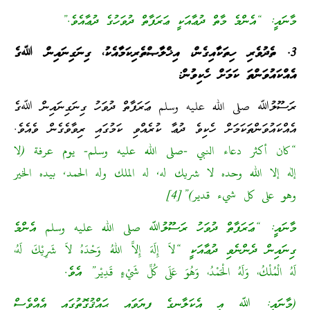
މާނައީ: “އެންމެ މާތް ދުޢާއަކީ ޢަރަފާތް ދުވަހުގެ ދުޢާއެވެ.”
3. ތެދުވެރި ހިތަކާއިގެން، އިޚްލާޞްތެރިކަމާއެކު، ގިނަގިނައިން ﷲގެ
އެއްކައުވަންތަ ކަމަށް ހެކިވުން:
ރަސޫލުﷲ صلى الله عليه وسلم ޢަރަފާތް ދުވަހު ގިނަގިނައިން ﷲގެ
އެއްކައުވަންތަކަމަށް ހެކިވެ ދުޢާ ކުރެއްވި ކަމުގައި ރިވާވެގެން ވެއެވެ.
“كان أكثر دعاء النبي -صلى الله عليه وسلم- يوم عرفة (لا
إله إلا الله وحده لا شريك له, له الملك وله الحمد, بيده الخير
وهو على كل شيء قدير)”[4]
މާނައީ: “ޢަރަފާތް ދުވަހު ރަސޫލުﷲ صلى الله عليه وسلم އެންމެ
ގިނައިން ދެންނެވި ދުޢާއަކީ “لاَ إِلَهَ إِلاَّ اللهُ وَحْدَهُ لاَ شَرِيْكَ لَهُ،
لَهُ الْمُلْكُ، وَلَهُ الْحَمْدُ، وَهُوَ عَلَى كُلِّ شَيْءٍ قَدِيْر” އެވެ.
(މާނައީ: ﷲ އީ އެކަލާނގެ ފިޔަވައި ޙައްޤުގޮތުގައި އެއްވެސް