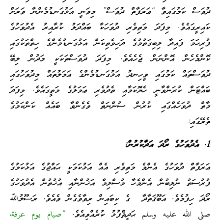
ދުވަސް ކަމުގައިވާ “ޢަރަފާތް ދުވަސް” މިވަނީ އަޅުގަނޑުމެންނާ ވަރަށް
ކައިރީގައެވެ. މިފަދަ މަތިވެރި ދުވަހަކާ ބައްދަލު ކުރާއިރު އެދުވަހުގެ
ފުރިހަމަ ފައިދާ ލިބިގަތުމުގެ ދަހިވެތިކަން އަޅުގަނޑުމެންގެ ހިތްތަކުގައި
ކޮންމެހެން އޮންނަން ޖެހެއެވެ. މިފަދަ ދުވަސްތަކަކީ މަދުން ލިބޭ
ދުވަސްތައް ކަމުގައި ވީހިނދު އަޅުގަނޑުމެންގެ ޢަމަލުތައް މިދުވަހުގައި
ބައްޓަން ކުރަންވާނީ ހެޔޮކަމާއި ތެދުވެރި ޢަމަލުގެ މަތީގައެވެ. މިފަދަ
މާތް ދުވަހެއްގައި ކުރުން ސުންނަތް ވެގެންވާ ބައެއް ކަންކަމުގެ
ތެރޭގައި:
1. އެދުވަހުގެ ރޯދަ އަދާކުރުން:
ޢަރަފާތް ދުވަހުގެ އެންމެ މަތިވެރި އެއް އަޅުކަމަކީ ޙައްޖުގެ އަޅުކަމުގެ
ފުރުސަތު ނުލިބުން އެންމެހާ މުސްލިމް އަޚުންނާއި އުޚުތުން އެދުވަހުގެ
ރޯދަ ހިފުމެވެ. އަބޫޤަތާދާ ގެ ކިބައިން ރިވާވެގެން ވެއެވެ. ރަސޫލުﷲ
صلى الله عليه وسلم ޙަދީޘްފުޅު ކުރެއްވިއެވެ.
“صيام يوم عرفة،