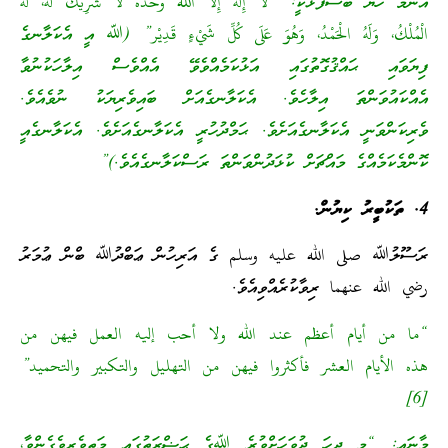
އެންމެ ހެޔޮ ބަސްފުޅަކީ: “لاَ إِلَهَ إِلاَّ اللهُ وَحْدَهُ لاَ شَرِيْكَ لَهُ، لَهُ
الْمُلْكُ، وَلَهُ الْحَمْدُ، وَهُوَ عَلَى كُلِّ شَيْءٍ قَدِيْر” (ﷲ އީ އެކަލާނގެ
ފިޔަވައި ޙައްޤުގޮތުގައި އަޅުކަމެއްވެވޭ އެއްވެސް އިލާހަކުނުވާ
އެއްކައުވަންތަ އިލާހެވެ. އެކަލާނގެއަށް ބައިވެރިޔަކު ނުވެއެވެ.
ވެރިކަންވަނީ އެކަލާނގެއަށެވެ. ޙަމްދުހުރީ އެކަލާނގެއަށެވެ. އެކަލާނގެއީ
ކޮންމެކަމެއްގެ މައްޗަށް ކުޅަދުންވަންތަ ރަސްކަލާނގެއެވެ.)”
4. ތަކުބީރު ކިޔުން.
ރަސޫލުﷲ صلى الله عليه وسلم ގެ އަރިހުން ޢަބްދުﷲ ބްން ޢުމަރު
رضي الله عنهما ރިވާކުރެއްވިއެވެ.
“ما من أيام أعظم عند الله ولا أحب إليه العمل فيهن من
هذه الأيام العشر فأكثروا فيهن من التهليل والتكبير والتحميد”
[6]
މާނައީ: “މި ދިހަ ދުވަހަށްވުރެ ﷲގެ ޙަޟްރަތުގައި މަތިވެރިވެގެންވާ،