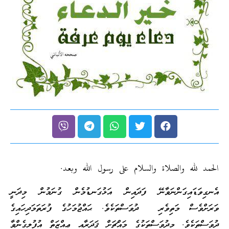
الحمد لله والصلاة والسلام على رسول الله وبعد.
އެނގިވަޑައިގަންނަވާނޭ ފަދައިން އަޅުގަނޑުމެން ގުނަމުން މިދަނީ
ވަރަށްވެސް މަތިވެރި ދުވަސްތަކެވެ. ޙައްޖުމަހުގެ ފުރަތަމަދިހައިގެ
ދުވަސްތަކެވެ. މިދުވަސްތަކުގެ މައްޗަށް ޤަދަރާއި ޢިއްޒަތް އުފުލިގެންވާ