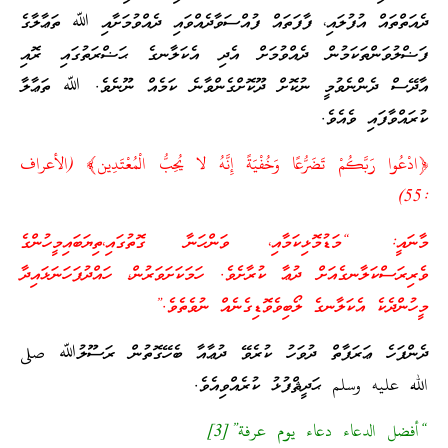
ދެއަތްތައް އުފުލައި، ފާފަތައް ފުއްސަވާދެއްވައި ދެއްވުމަށާއި ﷲ ތަޢާލާގެ
ފަޟްލުވަންތަކަމުން ދެއްވުމަށް އެދި އެކަލާނގެ ޙަޟްރަތުގައި ރޮއި
އާދޭސް ދެންނެވުމީ ނުކޮށް ދޫކޮށްގެންވާނެ ކަމެއް ނޫނެވެ. ﷲ ތަޢާލާ
ކުރައްވާފައި ވެއެވެ.
﴿ادْعُوا رَبَّكُمْ تَضَرُّعًا وَخُفْيَةً إِنَّهُ لا يُحِبُّ الْمُعْتَدِين﴾ (الأعراف
:55)
މާނައީ: “މަޑުމޮޅިކަމާއި، ވަންހަނާ ގޮތުގައި،
ތިޔަބައިމީހުންގެ
ވެރިރަސްކަލާނގެއަށް ދުޢާ ކުރާށެވެ. ހަމަކަށަވަރުން، ހައްދުފަހަނަޅައިދާ
މީހުންދެކެ އެކަލާނގެ ލޯބިވެވޮޑިގެނެއް ނުވެތެވެ.”
ދެންފަހެ ޢަރަފާތް ދުވަހު ކުރެވޭ ދުޢާއާ ބެހޭގޮތުން ރަސޫލުﷲ صلى
الله عليه وسلم ޙަދީޘްފުޅު ކުރެއްވިއެވެ.
“أفضل الدعاء دعاء يوم عرفة”[3]