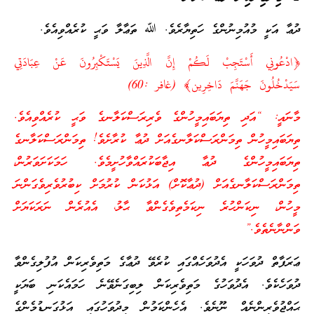
ދުޢާ އަކީ މުއުމިނުންގެ ހަތިޔާރެވެ. ﷲ ތަޢާލާ ވަޙީ ކުރެއްވިއެވެ.
﴿ادْعُونِي أَسْتَجِبْ لَكُمْ إِنَّ الَّذِينَ يَسْتَكْبِرُونَ عَنْ عِبَادَتِي
سَيَدْخُلُونَ جَهَنَّمَ دَاخِرِين﴾ (غافر :60)
މާނައީ: “އަދި ތިޔަބައިމީހުންގެ ވެރިރަސްކަލާނގެ ވަޙީ ކުރެއްވިއެވެ.
ތިޔަބައިމީހުން ތިމަންރަސްކަލާނގެއަށް ދުޢާ ކުރާށެވެ! ތިމަންރަސްކަލާނގެ
ތިޔަބައިމީހުންގެ ދުޢާ އިޖާބަކުރައްވާހުށީމެވެ. ހަމަކަށަވަރުން،
ތިމަންރަސްކަލާނގެއަށް (ދުޢާކޮށް) އަޅުކަން ކުރުމަށް ކިބުރުވެރިވެގަންނަ
މީހުން، ނިކަންހުރެ ނިކަމެތިވެގެންވާ ޙާލު، އެއުރެން ނަރަކަޔަށް
ވަންނާނެތެވެ.”
ޢަރަފާތް ދުވަހަކީ އެދުވަހެއްގައި ކުރެވޭ ދުޢާގެ މަތިވެރިކަން އުފުލިގެންވާ
ދުވަހެކެވެ. އެދުވަހުގެ މަތިވެރިކަން ލިބިގަނެވޭނެ ހަމައެކަނި ބަޔަކީ
ޙައްޖުވެރިންނެއް ނޫނެވެ. އެހެންކަމުން މިދުވަހުގައި އަޅުގަނޑުމެންގެ