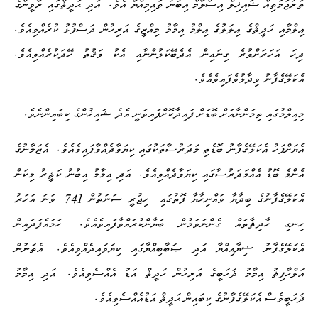
.
ތަރުޖަމަތިއް ޝައިޚިލް އިސްލާމް އިބުނު ތައިމިއްޔާ އެވެ
އަދި ޙަދީޘްގައި ރާވީންގެ
.
ޢިލްމާއި ހަދީޘްގެ ޢިލަލުގެ ޢިލްމު އިމާމު މިއްޒީގެ އަރިހުން ދަސްފުޅު ކުރެއްވިއެވެ
.
ދިހަ އަހަރަށްވުރެ ގިނައިން އެދެބޭކަލުންނާއި އެކު ވަޤުތު ހޭދަކުރެއްވިއެވެ
.
އެކަލޭގެފާނު ވިދާޅުވެފައިވެއެވެ
.
މިޢިލްމުގައި ތިމަންނާއަށް ބޮޑަށް ފައިދާކޮށްފައިވަނީ އެދެ ޝައިޚުންގެ ކިބައިންނެވެ
.
އެޔަށްފަހު އެކަލޭގެފާނު ބޮޑެތި މަދަރުސާތަކުގައި ކިޔަވާދެއްވާފައިވެއެވެ
އެޒަމާނުގެ
.
އެންމެ ބޮޑު އެއްމަދަރުސާގައި ކިޔަވާދެއްވިއެވެ
އަދި އިމާމު އިބުނު ކަޘީރު މިކަން
741
އެކަލޭގެފާނުގެ ބިދާޔާ ވައްނިހާޔާ ފޮތުގައި ހިޖުރީ ސަނަތުން
ވަނަ އަހަރު
.
ހިނގި ހާދިޘާތައް ގެންނަވަމުން ބަޔާންކުރައްވާފައިވެއެވެ
ހަމައެފަދައިން
.
އެކަލޭގެފާނު ޟިޔާއިއްޔާ އަދި ޞަބާބިއްޔާގައި ކިޔަވައިދެއްވިއެވެ
އެތަނުން
.
އަލްހާފިޡު އިމާމު ޛަހަބީގެ އަރިހުން ހަދީޘް އަޑު އެއްސެވިއެވެ
އަދި އިމާމު
.
ޛަހަބީވެސް އެކަލޭގެފާނުގެ ކިބައިން ޙަދީޘް އަޑުއެއްސެވިއެވެ