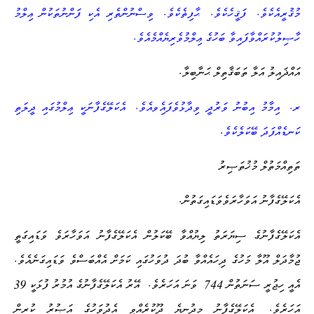
.
.
.
މުޤުރީއެކެވެ
ފަޤީހެކެވެ
ޙާފިޡެކެވެ
ވިސްނުންތެރި އެކި ފަންނުތަކުން ޢިލްމު
.
ހާޞިލުކުރައްވާފައިވާ ބަހުގެ ޢިލްމުވެރިޔެއްމެއެވެ
.
އައްޛައިލު އަލާ ތަބަޤާތިލް ޙަނާބިލާ
.
.
ރ
އިމާމު އިބުނު ވަރުދީ ވިދާޅުވެފައިެވއެވެ
އެކަލޭގެފާނަކީ ޢިލްމުގައި ދީލަތި
.
ކަނޑެއްފަދަ ބޭކަލެކެވެ
ތަތިއްމަތުލް މުޚުތަޞިރު
.
އެކަލޭގެފާނު އަވަހާރަވެވަޑައިގަތުން
އެކަލޭގެފާނުގެ ސިޔަރަތު ލިޔުއްވާ ބޭކަލުން އެކަލޭގެފާނު އަވަހާރަވެ ވަޑައިގަތީ
.
ޖުމާދަލް އޫލާ މަހުގެ ދިހައެއްވާ ބުދަ ދުވަހުގައި ކަމަށް އެއްބަސްވެ ވަޑައިގަނެއެވެ
39
.
744
އެއީ ހިޖުރީ ސަނަތުން
ވަނަ އަހަރެވެ
އޭރު އެކަލޭގެފާނުގެ އުމުރު ފުޅަކީ
.
އަހަރެވެ
އެކަލޭގެފާނު މިދުނިޔެ ދޫކުރެއްވީ އެދުވަހުގެ އަޞުރު ކުރިން