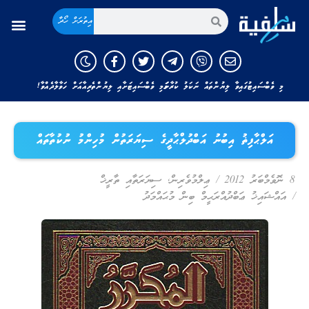
އިތުރަށް ހޯދާ
މި ވެބްސައިޓުގައިވާ ލިޔުންތައް ނަކަލު ކުރާނަމަ މި ވެބްސައިޓަށާއި ލިޔުންތެރިއާއަށް ހަވާލާދެއްވާ!
އަލްޙާފިޡު އިބުނު އަބްދުލްޙާދީގެ ސިޔަރަތުން މުހިންމު ނުކުތާތައް
8 ނޮވެމްބަރު 2012
/
ޢިލްމުވެރިން
,
ސިޔަރަތާއި ތާރީޚް
/
އައްޝައިޚު ޢަބްދުއްރަޙީމް ބިން މުޙައްމަދު