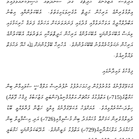
އަދިވެސް އެޒަމާނުގެ ޙަދިޘްގެ ގަދަ ސަނަދުތައް ޙާޞިލުކުރައްވާފައިވާ
.
ޢިލްމުވެރިންގެ އަރިހުން ޙަދީޘް އުގެނިވަޑައިގަތެވެ
އެބޭކަލުންނާއި އިބުނު
އަބްދުލްޙާދީގެ އަވަހާރަވުމާއި މެދުގައި ފަނަރަވަރަކަށް އަހަރުގެ ފަރަޤު ހުރިކަމުގައި
ވިޔަސް އެބޭކަލުންނަކީ އެބޭކަލުންގެ އަރިހުން ޙަދީޘްތަކާއި އަޘަރުތައް އެބޭކަލުންގެ
.
އަރިހުން ނަކަލުކުރެއްވުނު ބޭބޭކަލުންނެވެ
އެހުރިހާ ބޭފުޅުންނަށް ﷲ ހެޔޮ ރަޙުމަތް
.
ލައްވާށިއެވެ
ފިޤުހުގެ މައިދާނުގައި
އެކަލޭގެފާނުގެ އުމުރުފުޅުން ދިހައަހަރުފުޅު ނުފުރެނިސް އަލްޤާޟީ ސުލައިމާން ބިން
ޙަމްޒާގެ(715ހ) އަތްޕުޅުގެ މައްޗަށް އަލްމުޤުނިޢު(ހަންބަލީ މަޒުހަބުގެ ފިޤުހު ފޮތެއް)
.
ހިތުދަސްކުރެއްވިއެވެ
އެޔަށްފަހު އެކަލޭގެފާނުގެ ޢިލްމީ ހަޒާނާ ފުރާލެއްވީ ބޮޑު
ދެޢިލްމުވެރިން ކަމަށްވާ މުޙައްމަދު ބިން މުސްލިމާއި(726ހ) އަދި އިސްމާޢީލް ބިން
.
މުހައްމަދު އަލްހައްރާނީގެ(729ހ) އަތްޕުޅު މަތީންނެވެ
އެދޭބަކަލުންނަކީ ހަމްބަލީ