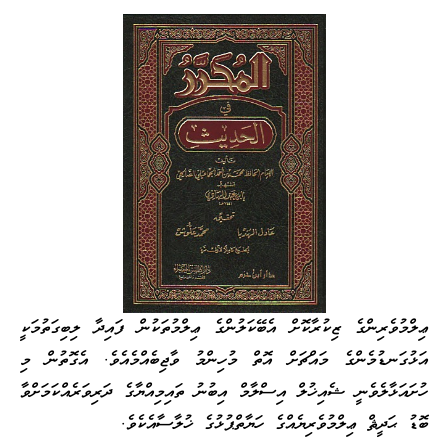
ޢިލްމުވެރިންގެ ޒިކުރާކޮށް އެބޭކަލުންގެ ޢިލްމުތަކުން ފައިދާ ލިބިގަތުމަކީ
އަޅުގަނޑުމެންގެ މައްޗަށް އޮތް މުހިންމު ވާޖިބެއްމެއެވެ. އެގޮތުން މި
ހުށައަޅާލެވެނީ ޝެއިޚުލް އިސްލާމް އިބުނު ތައިމިއްޔާގެ ދަރިވަރެއްކަމަށްވާ
ބޮޑު ޙަދީޘް ޢިލްމުވެރިޔެއްގެ ހަޔާތްޕުޅުގެ ޚުލާސާއެކެވެ.