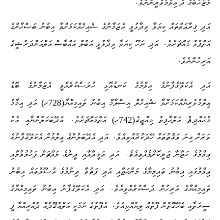
.
މަޒުހަބުގެ ދެ ޢިލްމުވެރީންނެވެ
އަދި ޤިރާޢަތްތައް ކިޔަވާ ވިދާޅުވީ އެޒަމާނުގެ ޝެއިޚެއްކަމަށްވާ އިބުނު ބަޞްޚާންގެ
.
އަތްޕުޅު މައްޗަށެވެ
އަދި ނަހޫ ކިޔަވާ ވިދާޅުވީ އަބުލް ޢައްބާސް އަލްއަންދަރުޝީގެ
.
އަރިހުންނެވެ
އަދި އެކަލޭގެފާނުގެ ޢިލްމުގެ ކަނޑުއޮޅި ހުރަސްކުރެއްވީ އެޒަމާނުގެ ބޮޑު
ޢިލްމުވެރިޔެއްކަމަށްވާ ޝެއިޚުލް އިސްލާމް އިބުނު ތައިމިއްޔާ(728ހ) އަދި އިމާމު
.
މުޙައްދިޘު އަލްޙާފިޡު މިއްޒީގެ(742ހ) އަތްމައްޗަށެވެ
އެދޭބަކަލުންނާއި އެކު
.
ވަރަށް ގިނަ ވަޤުތުތައް ހޭދަކުރެއްވިއެވެ
އަދި އެދޭބަލުންގެ ޢިލްމުން އެކަލޭގެފާނުގެ
.
ޢިލްމުގެ ހަޒާނާ ޖަރީކޮށްލެއްވިއެވެ
އަދި ޢަޤީދާއާއި ދީނުގެ މައްޗަށް ފަހުމުވުމާއި
ޢިލްމުގައި އިބުނު ތައިމިޔާގެ މަންހަޖާއި އަދި ފަތުވާ ދިނުމުގެ އުސޫލުތައް އިބުނު
.
ތައިމިއްޔާގެ އަރިހުން ދަސްކުރެއްވިއެވެ
އަދި އެކަލޭގެފާނު އިބުނު ތައިމިއްޔާގެ
.
ސީރަތާއި ބެހޭގޮތުން ފޮތެއް ލިޔުއްވިއެވެ
އެފޮތުގެ ނަމަކީ އަލްޢުޤޫދުއް ދުއްރިއްޔާ ފީ