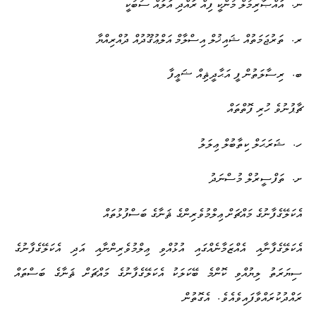
.
ނ
އައްޞާރިމުލް މުންކީ ފިއް ރައްދި އަލައް ސުބުކީ
.
ރ
ތަރުޖަމަތުއް ޝައިޚުލް އިސްލާމް އަލްޢުޤޫދުއް ދުއްރިއްޔާ
.
ބ
ރިސާލަތުން ފީ އަޙާދީޘިއް ޟަޢީފާ
ޗާޕުނުވެ ހުރި ފޮތްތައް
.
ހ
ޝަރަޙަލް ކިތާބުލް ޢިލަލު
.
ށ
ތަފްސީރުލް މުސްނަދު
އެކަލޭގެފާނުގެ މައްޗަށް ޢިލްމުވެރިންގެ ޘަނާގެ ބަސްފުޅުތައް
އެކަލޭގެފާނާއި އެއްޒަމާނެއްގައި އުޅުއްވި ޢިލްމުވެރިންނާއި އަދި އެކަލޭގެފާނުގެ
ސިޔަރަތު ލިޔުއްވި ކޮންމެ ބޭކަލަކު އެކަލޭގެފާނުގެ މައްޗަށް ޘަނާގެ ބަސްތައް
.
ރައްދުކުރައްވާފައިވެއެވެ
އެގޮތުން