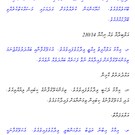
.
ބޭކަލެއްމެއެވެ
ހެޔޮކަންކަން ކުރެއްވުމަށް ގަދައަޅައި މަސައްކަތްކުރެއްވި
.
ބޭފުޅެއްމެއެވެ
210/14
އަލްބިދާޔާ ވައް ނިހާޔާ
.
.
ށ
އިމާމު އަލްޙާފިޡު މިއްޒީ ވިދާޅުވެފައިވެއެވެ
އެކަލޭގެފާނާއި ބައްދަލުވެއްޖެނަމަ
.
ތިމަންކަލޭގެފާނަށް ފައިދާއެއް ނުވާ ފަހަރެއް ބައްދަލެއް ނުވެއެވެ
އައްދުރަރުލް ކާމިނާ
.
.
.
ނ
އިމާމު ޛަހަބީ ވިދާޅުވެފައިވެއެވެ
ތިމަންކަލޭގެފާނުގެ ކިބައިން ލިޔުއްވިއެވެ
.
އަދި އެކަލޭގެފާނުގެ ކިބައިން ތިމަންނާއަށް ފައިދާކުޅައެވެ
.
އަލްވަފަޔާތް
.
.
ރ
އިމާމު އިބުނު ރަޖަބު އަލްޙަންބަލީ ވިދާޅުވެފައިވެއެވެ
އެކަލޭގެފާނަކީ