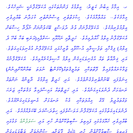
.
:
.
ހ
އިމާމު އިބުނު ކަޘީރު
ޢިލްމުގެ ފަންނުތަކުގައި އެކަލޭގެފާނަކީ ޝައިޚެކެވެ
.
..
އިމާމެކެވެ
ޢައްލާމާއެކެވެ
ޙިކުމަތްތެރި ވިސްނުންތެރި ކުޅަދާނަ ބުއްދިވެރި
.
ޢިލްމުވެރިޔެކެވެ
އެކަލޭގެފާނަށް ވުރެ ދުވަސްވީ ބޭކަލުންނަށް ނުފޯރާ ހިސާބަށް
.
އެކަލޭގެފާނު ޢިލްމު ހޯއްދެވިއެވެ
ހަދީޘާއި ނަޙޫއާއި ޞަރްފާއި(އަރަބި ބަހާ ބެހޭ ދެ
.
ޢިލްމު) ފިޤުހާއި ތަފުސީރާއި އުސޫލާއި ތާރީޚުގައި އެކަލޭގެފާނު އުގެނިވަޑައިގަތެވެ
.
އަދި ޤިރާޢާތު ތައް އުގެނިވަޑައިގެން ޢިލްމު ޙާޞިލުކުރެއްވިއެވެ
އެކަލޭގެފާނުގެ
ޖަމާކުރައްވާފައިވާ ފޮތްތަކާއި ތަޢުލީޤުތައް(ކޮމެންޓު ނުވަތަ ބަޔާންކޮށްދިނުން)
.
ގިނަވެފައި ބޭނުންތެރިވެގެންވެއެވެ
އަދި ހަދީޘް ޢިލްމުގެ ރާވީންގެ ނަންތައް
.
ރަނގަޅަށް ދެނެވަޑައިގަނެއެވެ
އަދި ހަދީޘްތައް އައިސްފައިވާ މަޤުތަކާއި ޖަރަޙަ
.
ވައްތަޢުދީލު އޭގެ އިއްލަތަކާއި އެކު ރަނގަޅަށް އެނގިވަޑައިގަނޭމެއެވެ
.
ދެނެވަޑައިގަތުމުގައި އެކަލޭގެފާނު އަވަސްވެފައި ހިތުދަސްގަދަ ބޭކަލެއްމެއެވެ
އަދި
ބުއްދިވެރި ހެޔޮމަގުގައި ފައިތިލަ ސާބިތުކޮށްގެން ހުރި އަދި
ސަލަފުންގެ
މަގުގައި
ފައިތިލަ ސާބިތުކޮށްގެން ހުރި ﷲގެ ފޮތަށާއި ސުންނަތަށް ތަބާވަޑައިގަން