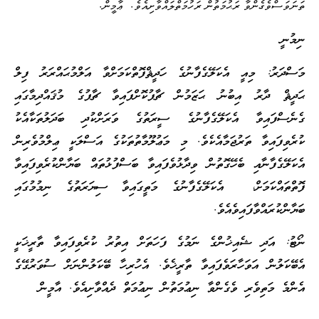
.
.
ތަނަވަސްވެގެންވާ ރަޙުމަތުން ރަހުމަތްލައްވާށިއެވެ
ޢާމީން
ނިމުނީ
މަސްދަރު: މިއީ އެކަލޭގެފާނުގެ ހަދީޘްފޮތްކަމަށްވާ އަލްމުޙައްރަރު ފިލް
ޙަދީޘް ދާރު އިބުނު ޙަޒަމުން ޗާޕުކޮށްފައިވާ ޗާޕުގެ މުޤައްދިމާގައި
ގެނެސްފައިވާ އެކަލޭގެފާނުގެ ސީރަތުގެ ވަރަށްކުދި ބަދަލުތަކާއެކު
ކުރެވިފައިވާ ތަރުޖަމާއެކެވެ. މި މަޢުލޫމާތުތަކުގެ އަސްލަކީ ޢިލްމުވެރިން
އެކަލޭގެފާނާއި ބެހޭގޮތުން ވިދާޅުވެފައިވާ ބަސްފުޅުތައް ބަޔާންކުރެވިފައިވާ
ފޮތްތައްކަމަށް، އެކަލޭގެފާނުގެ މަތީގައިވާ ސިޔަރަތުގެ ނިމުމުގައި
ބަޔާންކުރައްވާފައިވެއެވެ.
ނޯޓު: އަދި ޝެއިޚުންގެ ނަމުގެ ފަހަތަށް އިތުރު ކުރެވިފައިވާ ތާރީޚަކީ
އެބޭކަލުން އަވަހާރަވެފައިވާ ތާރީޚެވެ. އެހުރިހާ ބޭކަލުންނަށް ސުވަރުގޭގެ
އެންމެ މަތިވެރި ވެގެންވާ ނިޢުމަތުން ނިޢުމަތް ދެއްވާށިއެވެ. އާމީން