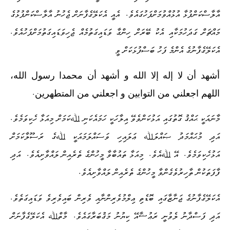
.
އާލާސްކަންފުޅާ އުޅުއްވުމަށްފަހުގައެވެ
އެއީ އެކަލޭގެފާނަށް ޖެހުނު އާލާސްކަންފުޅުގެ
.
މައްޗަށް ގަދަހުމަކާއި އެކު ބޭރަށް ހިންގާ ވަޑައިގަތުމެއް ޖެހިވަޑައިގަތުމަށްފަހުއެވެ
އެކަލޭގެފާނުގެ އެންމެ ފަހު ބަސްފުޅަކަށް ވީ
أشهد أن لا إله إلا الله و أشهد أن محمدا رسول الله،
.
اللهم اجعلني من التوابين و اجعلني من المتطهرين
.
މާނައަކީ ޙައްޤު ގޮތުގައި އަޅުކަންވެވޭ އިލާހަކީ ހަމައެކަނި ﷲކަމަށް މިއަޅާ ހެކިވަމެވެ
އަދި މުޙައްމަދު ޞައްލަﷲ ޢަލައިހި ވަސައްލަމައަކީ ﷲގެ ރަސޫލާކަމަށް
.
.
.
އަޅުހެކިވަމެވެ
އޭ ﷲއެވެ
މިއަޅާ ތައުބާވާ މީހުންގެ ތެރެއިން ލައްވާށިއެވެ
އަދި
.
ފާފަތަކުން ތާހިރުވެގެންވާ މީހުންގެ ތެރެއިން ލައްވާށިއެވެ
.
އެކަލޭގެފާނުގެ ޖަނާޒާގައި ބޮޑެތި ޢިލްމުވެރިންނާއި ވެރިން ބައިވެރިވެ ވަޑައިގަތެވެ
.
އަދި ފަސްދާނު ލެވުނީ ރަޢުޟާއޭ ކިޔުނު މަޤުބަރާގައެވެ
މާތްﷲ އެކަލޭގެފާނަށް