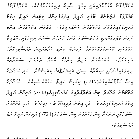
.
އެކަލޭގެފާނު އުޅުއްވާފައިވަނީ ޢިލްމީ ޞާލިޙު ދިރިއުޅުއްވުމެކެވެ
އެކަލޭގެފާނުގެ
ބައްޕާފުޅު އެޒަމާނުގެ ބޮޑެތި ޙަދީޘް ޢިލްމުވެރިންގެ ކިބަިއން ހަދީޘް ޢިލްމު
.
އުގެނިވަޑައިގަތުމަށް އެކަލޭގެފާނު ފޮނުއްވެވިއެވެ
އެގޮތުން އެކަލޭގެފާނު އެންމެ
ކުރިން ވަޑައިގެންނެވީ އެދުވަސްވަރު އެންމެ ވަރުގަދަ ސަނަދު ލިބިވަޑައިގެންފައިވާ
ހަމައެކަނި ބޭކަނބަލެއްކަމަށްވާ ޒައިނަބު ބިންތި ކަމާލުއްދީނު އައްޞާލިޙިއްޔާގެ
.
އަރިހަށެވެ
އެކަމަނާއަށް ހަދީޘް ޢިލްމުގެ އެންމެ ވަރުގަދަ ސަނަދުތައް
.
ލިބިވަޑައިގެންނެވީ ސިބުޠުއް ސިލަފީ ރަޙިމަހުﷲގެ ކިބައިންނެވެ
އަދި އެޔަށްފަހު
.
ޢީސާ އަލްމުޠައްޢިމުގެ(717ހ) ކިބައިން ހަދީޘް އަޑުއެއްސެވިއެވެ
އެޔަށްފަހު
އަބޫބަކުރު ޢަހުމަދު ބިން ޢަބްދުއްދާއިމު އައްޞާލިޙީގެ(718ހ) އަރިހުން ޙަދީޘް
.
.
ޢިލްމު އުގެނިވަޑައިގަތެވެ
އެއީ އިބުނު ތައިމިއްޔާ ގެ ޝެއިޚެކެވެ
އަދި އެޔަށްފަހު
ސަޢުދުއްދީން ޔަހުޔާ ބިން މުހައްމަދު ބިން ސަޢުދުގެ(721ހ) އަރިހުން ޙަދީޘް އަޑު
.
އެއްސެވިއެވެ