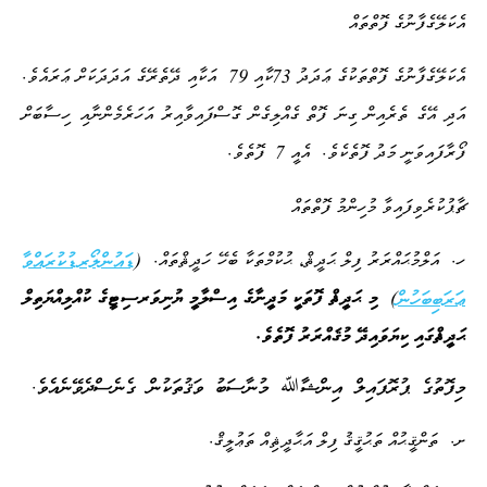
އެކަލޭގެފާނުގެ ފޮތްތައް
.
79
73
އެކަލޭގެފާނުގެ ފޮތްތަކުގެ ޢަދަދު
ކާއި
އަކާއި ދޭތެރޭގެ އަދަދަކަށް ޢަރައެވެ
އަދި އޭގެ ތެރެއިން ގިނަ ފޮތް ގެއްލިގެން ގޮސްފައިވާއިރު އަހަރެމެންނާއި ހިސާބަށް
.
7
.
ފޯރާފައިވަނީ މަދު ފޮތެކެވެ
އެއީ
ފޮތެވެ
ޗާޕުކުރެވިފައިވާ މުހިންމު ފޮތްތައް
.
. (
ޑައުންލޯރޑުކުރައްވާ
ހ
އަލްމުޙައްރަރު ފިލް ޙަދީޘް، ޙުކުމްތަކާ ބެހޭ ހަދީޘްތައް
ޢަރަބިބަހުން
)
މި ޙަދީޘް ފޮތަކީ މަދީނާގެ އިސްލާމީ ޔުނިވަރސިޓީގެ ކުއްލިއްޔަތިލް
.
ޙަދީޘްގައި ކިޔަވައިދޭ މުޤައްރަރު ފޮތެވެ
މިފޮތުގެ ޕުރޮފައިލް އިންޝާﷲ މުނާސަބު ވަޤުތަކުން ގެނެސްދެވޭނެއެވެ.
.
.
ށ
ތަންޤީޙުއް ތަޙުޤީޤު ފިލް އަޙާދީޘިއް ތަޢުލީޤް