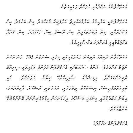
އެކަލޭގެފާނުގެ ނަންފުޅާއި އުފަންވެ ވަޑައިގަތުން
އެކަލޭގެފާނަކީ އަލްއިމާމު އަލްމުޙައްދިޘު އަލްފަޤީހު މުޙައްމަދު ބިން އަޙުމަދު ބިން
ޢަބްދުލްޙާދީ ބިން ޢަބްދުލްޙަމީދް ބިން ޔޫސުފް ބިން މުޙައްމަދު ބިން ޤުދާމާ
.
އައްޒައްމާޢީލީ އެޔަށްފަހު އައްޞާލީހީއެވެ
705
އެކަލޭގެފާނު ދުނިޔޭގެ އަލިކަން ދެކެވަޑައިގަތީ ހިޖުރީ ސަނަތުން
ވަނަ އަހަރު
.
ރަޖަބު މަހުގައެވެ
އެންމެ ޞައްޙަބަހަކީ އެކަލޭގެފާނު އުފަންވެ ވަޑައިގަތީ ސީރިޔާގެ
.
ވެރިރަށްކަމަށްވާ ދިމިޝްޤުގެ ޞާލިޙިއްޔާއޭ ކިޔުނު އަވަށަށެވެ
އެއީ
.
ބައިތުލްމަޤްދިސަށް ނިސްބަތްވާ ޢިލްމުވެރިި ޒުހުދުވެރި މަޝްހޫރު އާއިލާއެކެވެ
އިބުނު އަބްދުލްޙާދީ މިނަމަކީ މަޝްހޫރު ދިހަވަރަކަށް ޢިލްމުވެރިންނަށް ބޭނުންކުރެވޭ
.
ކުންޏާއެކެވެ
އެކަލޭގެފާނުގެ ހަޔާތްޕުޅު