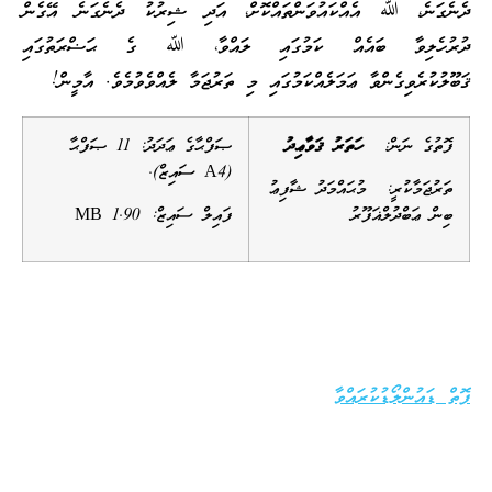
ދެނެގަނެ، ﷲ އެއްކައުވަންތައްކޮށް، އަދި ޝިރުކު ދެނެގަނެ އޭގެން
ދުރުހެލިވާ ބައެއް ކަމުގައި ލައްވާ، ﷲ ގެ ޙަޟްރަތުގައި
ޤަބޫލުކުރެވިގެންވާ ޢަމަލެއްކަމުގައި މި ތަރުޖަމާ ލެއްވެވުމެވެ. އާމީން!
ފޮތުގެ ނަން:
ހަތަރު ޤަވާޢިދު
ޞަފްޙާގެ ޢަދަދު: 11 ޞަފްޙާ
(A4 ސައިޒް).
ތަރުޖަމާކުރީ: މުޙައްމަދު ޝާފިޢު
ބިން ޢަބްދުލްޣަފޫރު
ފައިލް ސައިޒް: 1.90 MB
ފޮތް ޑައުންލޯޑުކުރައްވާ