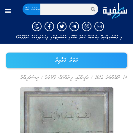
އިތުރަށް ހޯދާ
މި ވެބްސައިޓުގައިވާ ލިޔުންތައް ނަކަލު ކުރާނަމަ މި ވެބްސައިޓަށާއި ލިޔުންތެރިއާއަށް ހަވާލާދެއްވާ!
ހަތަރު ޤަވާޢިދު
14 ނޮވެމްބަރު 2012
/
ޢަޤީދާއާއި ފިރުޤާތައް
,
ފޮތްތައް
/
ދިސަލަފިއްޔާ