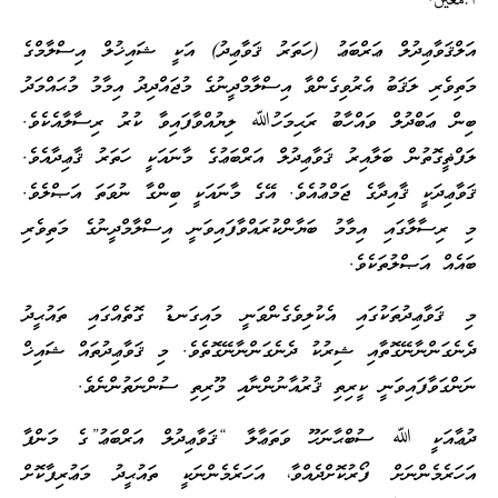
أجمعين.
އަލްޤަވާޢިދުލް ޢަރްބަޢު (ހަތަރު ޤަވާޢިދު) އަކީ ޝައިޚުލް އިސްލާމްގެ
މަތިވެރި ލަޤަބު އެރުވިގެންވާ އިސްލާމްދީނުގެ މުޖައްދިދު އިމާމު މުޙައްމަދު
ބިން ޢަބްދުލް ވައްހާބު ރަޙިމަހުﷲ ލިޔުއްވާފައިވާ ކުރު ރިސާލާއެކެވެ.
ލަފްޡީގޮތުން ބަލާއިރު ޤަވާޢިދުލް އަރްބަޢުގެ މާނައަކީ ހަތަރު ޤާޢިދާއެވެ.
ޤަވާޢިދަކީ ޤާއިދާގެ ޖަމްޢުއެވެ. އޭގެ މާނައަކީ ބިންގާ ނުވަތަ އަޞްލެވެ.
މި ރިސާލާގައި އިމާމު ބަޔާންކުރައްވާފައިވަނީ އިސްލާމްދީނުގެ މަތިވެރި
ބައެއް އަޞްލުތަކެވެ.
މި ޤަވާޢިދުތަކުގައި އެކުލިވެގެންވަނީ މައިގަނޑު ގޮތެއްގައި ތައުޙީދު
ދެނެގަންނާނޭގޮތާއި ޝިރުކު ދެނެގަންނާނޭގޮތެވެ. މި ޤަވާޢިދުތައް ޝައިޚް
ނަންގަވާފައިވަނީ ކީރިތި ޤުރުއާނުންނާއި މޫރިތި ސުންނަތުންނެވެ.
ދުޢާއަކީ ﷲ ސުބްޙާނަހޫ ވަތަޢާލާ “ޤަވާޢިދުލް އަރްބަޢު”ގެ މަންފާ
އަހަރެމެންނަށް ފޯރުކޮށްދެއްވާ، އަހަރެމެންނަކީ ތައުޙީދު މަޢުރިފާކޮށް