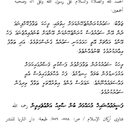
الحمد لله والصلاة والسلام على رسول الله وعلى آله وصحبه
أجمعين.
ޖަވާބު: ސަޢުޔުކުރަންނުޖެހޭނެކަމަށް ހިތުލައި، މީހަކަ ޠަވާފުކޮށްފިނަމަ
ދެން އޭނާ ސަޢުޔުވެސް ކުރަންޖެހޭނެކަން އޭނާއަށް ބުނެދެވިއްޖެނަމަ ފަހެ
އޭނާގެ މައްޗަށް އޮތީ ހަމައެކަނި ސަޢުޔެއް ގެނެސްގަތުމެވެ. އަދި ޠަވާފު
އިޢާދަކުރުމުގެ ބޭނުމެއްނެތެވެ.
މީހަކު ސަޢުޔުކުރުން ޠަވާފަށްވުރެ ފަސްކުރީ ޤަޞްދުގައިކަމަށް
އަޅުގަނޑުމެން ބަލަމާ ހިނގާށެވެ. ފަހެ އެޙާލަތުގައިވެސް އެއީ
މައްސަލައެއްނޫނެވެ. ނަމަވެސް އެންމެ އިތުރުގޮތަކީ ޠަވާފާ ވިދިގެން
ސަޢުޔުކުރުމެވެ.
ފަޟީލަތުއްޝައިޚް މުޙައްމަދު ބުން ޞާލިޙު އަލްޢުޘައިމީން
رحمه الله
فتاوى أركان الإسلام / ص: ٥٥٨- ٥٥٩/ طبعة: دار الثريا للنشر