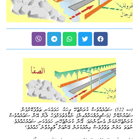
(ސ 522) ސަޢުޔެއްވެސް ކުރަންޖެހޭ މީހަކު، ހަމައެކަނި ޠަވާފުކޮށްގެން
ސަޢުޔުނުކޮށް [މަސްޖިދުލްޙަރާމްއިން] ނުކުމެތުމަށްފަހު ދެން އޭނާ ސަޢުޔެއްވެސް
ކުރަންޖެހޭނެކަން އެނގުންނަމަ، އޭނާ ކުރަންޖެހޭނީ ހަމައެކަނި ސަޢުޔުހެއްޔެވެ.
ނުވަތަ އަލުން ޠަވާފުވެސް އިޔާދުކުރުން އޭނާއަށް ލާޒިމުވާނެ ހެއްޔެވެ؟