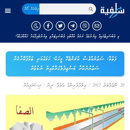
އިތުރަށް ހޯދާ
މި ވެބްސައިޓުގައިވާ ލިޔުންތައް ނަކަލު ކުރާނަމަ މި ވެބްސައިޓަށާއި ލިޔުންތެރިއާއަށް ހަވާލާދެއްވާ!
ފަތުވާ: ސަޢުޔެއްވެސް ކުރަންޖެހޭ މީހަކު، ހަމައެކަނި ޠަވާފުކޮށްގެން
ސަޢުޔުނުކޮށް މަސްޖިދުލްޙަރާމްއިން ނުކުތުން
20 ނޮވެމްބަރު 2012
/
ޢިލްމުވެރިންގެ ފަތުވާ
,
ދީން
/
ދިސަލަފިއްޔާ