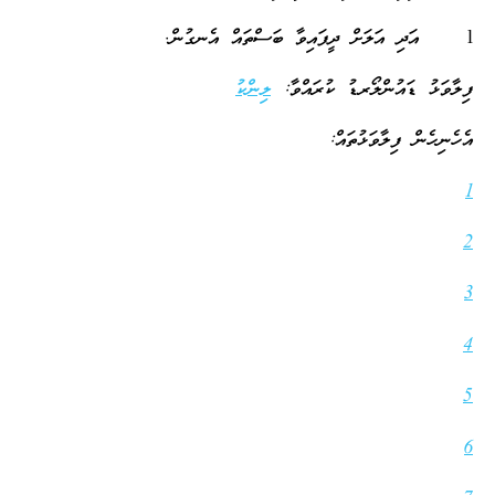
l އަދި އަލަށް ދީފައިވާ ބަސްތައް އެނގުން.
ފިލާވަޅު ޑައުންލޯރޑު ކުރައްވާ:
ލިންކު
އެހެނިހެން ފިލާވަޅުތައް:
1
2
3
4
5
6