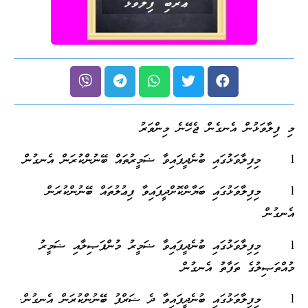
މި ފިލާވަޅުން އެނގެން ޖެހޭނެ މިންވަރު
l މިފިލާވަޅުގައި ބުނެދީފައިވާ ޟަމީރުތައް ބޭނުންކުރަން އެނގުން
l މިފިލާވަޅުގައި ބަޔާންކޮށްދީފައިވާ ފިޢުލުތައް ބޭނުންކުރަން
އެނގުން
l މިފިލާވަޅުގައި ބުނެދީފައިވާ ޟަމީރު މުންފަޞިލާއި ޟަމީރު
މުއްތަޞިލުގެ ތަފާތު އެނގުން
l މިފިލާވަޅުގައި ބުނެދީފައިވާ ދެ ޟަރްފު ބޭނުންކުރަން އެނގުން.