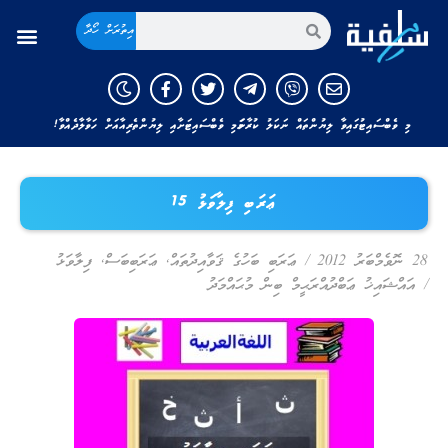
އިތުރަށް ހޯދާ
މި ވެބްސައިޓުގައިވާ ލިޔުންތައް ނަކަލު ކުރާނަމަ މި ވެބްސައިޓަށާއި ލިޔުންތެރިއާއަށް ހަވާލާދެއްވާ!
ޢަރަބި ފިލާވަޅު 15
28 ނޮވެމްބަރު 2012
/
ޢަރަބި ބަހުގެ ޤަވާއިދުތައް
,
ޢަރަބިބަސް
,
ފިލާވަޅު
/
އައްޝައިޚު ޢަބްދުއްރަޙީމް ބިން މުޙައްމަދު