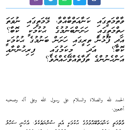
ވާތްމަތީގައި ކަނާއަތްބާއްވާ، މޭމަތީގައި ނުވަތަ
ހިތްމަތީގައި ހަށަންބަނުމުގެ ޙުކުމަކީ ކޮބާ؟
އަދި ފޫޅުން ތިރީގައި ހަށަން ބަނުމުގެ ޙުކުމަކީ
ކޮބާ؟ އަދި މިކަމުގައި ފިރިހުންނާއި
އަންހެނުންގެ ތަފާތެއްވޭހެއްޔެވެ؟
الحمد لله والصلاة والسلام على رسول الله وعلى آله وصحبه
أجمعين.
ވާތްމަތީ ކަނާއަތްބޭއްވުމުގެ ޙުކުމަކީ އެއީ ސުންނަތެކެވެ. އެހެނީ ސަހްލު