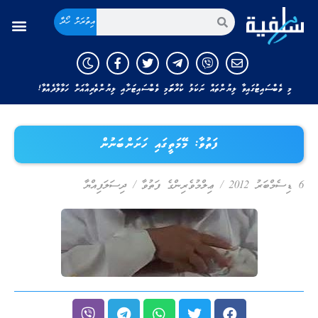
އިތުރަށް ހޯދާ
މި ވެބްސައިޓުގައިވާ ލިޔުންތައް ނަކަލު ކުރާނަމަ މި ވެބްސައިޓަށާއި ލިޔުންތެރިއާއަށް ހަވާލާދެއްވާ!
ފަތުވާ: މޭމަތީގައި ހަށަންބަނުން
6 ޑިސެމްބަރު 2012
/
ޢިލްމުވެރިންގެ ފަތުވާ
/
ދިސަލަފިއްޔާ