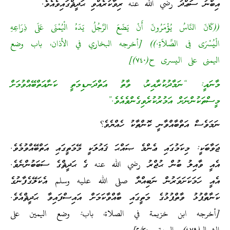
އިބްނު ސަޢްދު رضي الله عنه ރިވާކުރެއްވި ޙަދީޘްގައިވެއެވެ.
((كَانَ النَّاسُ يُؤْمَرُونَ أَنْ يَضَعَ الرَّجُلُ يَدَهُ الْيُمْنَى عَلَى ذِرَاعِهِ
الْيُسْرَى فِى الصَّلاَةِ.)) [أخرجه البخاري في الأذان، باب وضع
اليمنى على اليسرى ح(٧٤۰)]
މާނައީ: “ނަމާދުކުރާއިރު، ވާތު އަތްދަނޑިމަތީ ކަނާއަތްބޭއްވުމަށް
މީސްތަކުންނަށް އަމުރުކުރެވިގެންވެއެވެ.”
ނަމަވެސް އަތްބާއްވާނީ ކޮންތާކު ހެއްޔެވެ؟
ޖަވާބަކީ: މިކަމުގައި ޢެންމެ ޞައްޙަ ޤައުލަކީ މޭމަތީގައި އަތްބޭއްވުމެވެ.
އެއީ ވާއިލު ބުން ޙުޖްރު رضي الله عنه ގެ ޙަދީޘްގެ ސަބަބުންނެވެ.
އެއީ ހަމަކަށަވަރުން ނަބިއްޔާ صلى الله عليه وسلم އެކަލޭގެފާނުގެ
ކަނާތްޕުޅު ވާތްޕުޅުގެ މަތީގައި ބާއްވާކަމަށް އައިސްފައިވާ ޙަދީޘްއެވެ.
[أخرجه ابن خزيمة في الصلاة، باب: وضع اليمين على