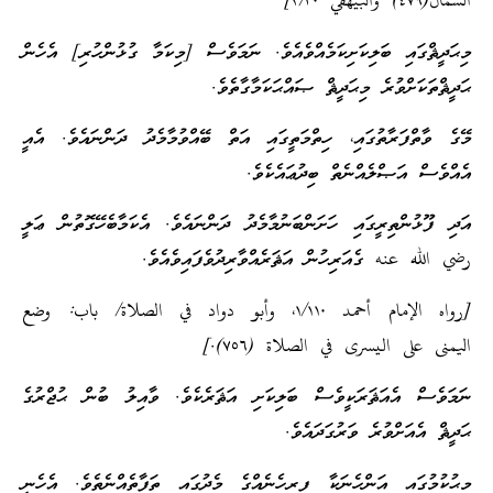
الشمال(٤٧٩) والبيهقي ٢/٣۰]
މިޙަދީޘްގައި ބަލިކަށިކަމެއްވެއެވެ. ނަމަވެސް [މިކަމާ ގުޅުންހުރި] އެހެން
ޙަދީޘްތަކަށްވުރެ މިޙަދީޘް ޞައްޙަކަމާގާތެވެ.
މޭގެ ވާތްފަރާތުގައި، ހިތްމަތީގައި އަތް ބޭއްވުމާމެދު ދަންނައެވެ. އެއީ
އެއްވެސް އަޞްލެއްނެތް ބިދުޢައެކެވެ.
އަދި ފޫޅުންތިރީގައި ހަށަންބަނުމާމެދު ދަންނައެވެ. އެކަމާބެހޭގޮތުން ޢަލީ
رضي الله عنه ގެއަރިހުން އަޘަރެއްވާރިދުވެފައިވެއެވެ.
[رواه الإمام أحمد ١/١١۰، وأبو دواد في الصلاة/ باب: وضع
اليمنى على اليسرى في الصلاة (٧٥٦).]
ނަމަވެސް އެއަޘަރަކީވެސް ބަލިކަށި އަޘަރެކެވެ. ވާއިލު ބުން ޙުޖްރުގެ
ޙަދީޘް އެއަށްވުރެ ވަރުގަދައެވެ.
މިޙުކުމުގައި އަންހެނަކާ ފިރިހެނެއްގެ މެދުގައި ތަފާތެއްނެތެވެ. އެހެނީ