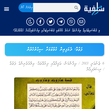
އިތުރަށް ހޯދާ
މި ވެބްސައިޓުގައިވާ ލިޔުންތައް ނަކަލު ކުރާނަމަ މި ވެބްސައިޓަށާއި ލިޔުންތެރިއާއަށް ހަވާލާދެއްވާ!
ފަތުވާ: ދެމަފިރިން ގުޅުވުމަށް ސިޙުރުހެދުން
6 ޖެނުއަރީ 2013
/
އީމާންކަން
,
ޢަޤީދާއާއި ފިރުޤާތައް
,
ޢިލްމުވެރިންގެ ފަތުވާ
/
ދިސަލަފިއްޔާ