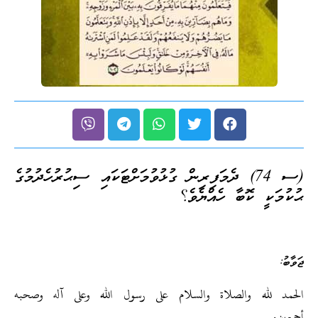
(ސ 74) ދެމަފިރިން ގުޅުވުމަށްޓަކައި ސިޙުރުހެދުމުގެ
ޙުކުމަކީ ކޮބާ ހެއްޔެވެ؟
ޖަވާބު:
الحمد لله والصلاة والسلام على رسول الله وعلى آله وصحبه