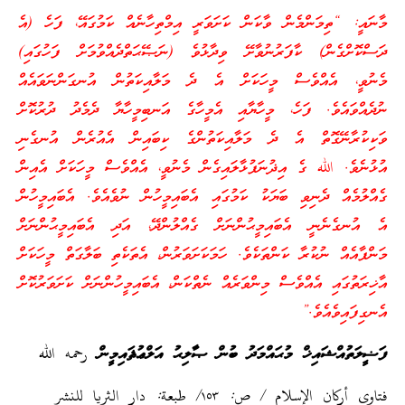
މާނައީ: “ތިމަންމެން ވާކަން ކަށަވަރީ އިމްތިހާނެއް ކަމުގައޭ، ފަހެ (އެ
ދަސްކޮށްގެން) ކާފަރުނުވާށޭ ވިދާޅުވެ (ނަޞޭޙަތްދެއްވުމަށް ފަހުގައި)
މެނުވީ، އެއްވެސް މީހަކަށް އެ ދެ މަލާއިކަތުން އުނގަންނަވައެއް
ނުދެއްވައެވެ. ފަހެ، މީހާޔާއި އެމީހާގެ އަނބިމީހާޔާ ދެމެދު ދުރުކޮށް
ވަކިކުރާނޭގޮތް އެ ދެ މަލާއިކަތުންގެ ކިބައިން އެއުރެން އުނގެނި
އުޅުނެވެ. الله ގެ އިޛުނަފުޅާލައިގެން މެނުވީ، އެއްވެސް މީހަކަށް އެއިން
ގެއްލުމެއް ދެނިވި ބަޔަކު ކަމުގައި އެބައިމީހުން ނުވެއެވެ. އެބައިމީހުން
އެ އުނގެނެނީ އެބައިމީޙުންނަށް ގެއްލުންދޭ، އަދި އެބައިމީޙުންނަށް
މަންފާއެއް ނުކުރާ ކަންތަކެވެ. ހަމަކަށަވަރުން، އެތަކެތި ބަލާގަތް މީހަކަށް
އާޚިރަތުގައި އެއްވެސް މިންވަރެއް ނެތްކަން، އެބައިމީހުންނަށް ކަށަވަރުކޮށް
އެނގިފައިވެއެވެ.”
ފަޟީލަތުއްޝައިޚް މުޙައްމަދު ބުން ޞާލިޙު އަލްޢުޘައިމީން
رحمه الله
فتاوى أركان الإسلام / ص: ١٥٣/ طبعة: دار الثريا للنشر