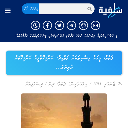
އިތުރަށް ހޯދާ
މި ވެބްސައިޓުގައިވާ ލިޔުންތައް ނަކަލު ކުރާނަމަ މި ވެބްސައިޓަށާއި ލިޔުންތެރިއާއަށް ހަވާލާދެއްވާ!
ފަތުވާ: މީހަކު މިސްކިތަކަށް ވަތްއިރު، ބަންގިގޮވާމީހާ ބަންގިގޮވަން
ހުރިނަމަ…
29 ޖެނުއަރީ 2013
/
ޢިލްމުވެރިންގެ ފަތުވާ
,
ދީން
/
ދިސަލަފިއްޔާ