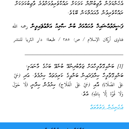
އެހެންކަމުން ވާޖިބުނޫން ކަމަކަށް ރައްކާތެރިވުމަށްވުރެ ވާޖިބުކަމަކަށް
ރައްކާތެރިވުން މާއައުލާކަން ބޮޑެވެ.
ފަޟީލަތުއްޝައިޚް މުޙައްމަދު ބުން ޞާލިޙު އަލްޢުޘައިމީން
رحمه الله
فتاوى أركان الإسلام / ص: ٢٨٥ / طبعة: دار الثريا للنشر
______________________________________
[1] ބަންގިގޮވާމީހާއަށް ޖަވާބުދިނުމޭ ބުނެވޭ ބަހުގެ މާނައަކީ:
ބަންގިގޮވާމީހާ ކިޔާފަދައިން ބަންގީގެ ކަލިމަތައް ކިޔުމެވެ. އަދި (حَيَّ
عَلَى الصَّلَاةِ) އާއި (حَيَّ عَلَى الْفَلَاحِ) ކިޔުމުން ކިޔާނީ (لَا حَوْلَ
وَلَا قُوَّةَ إِلَّا بِاللَّهِ) އެވެ.
އެހެނިހެން ފަތުވާތައް