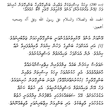
(ސ 200) މީހަކު މިސްކިތަކަށް ވަތްއިރު، ބަންގިގޮވާމީހާ ބަންގިގޮވަން ހުރިނަމަ
ފަހެ [އޭނާ ޢަމަލުކުރަން] އެންމެ މޮޅުއިތުރު ގޮތަކީ ކޮބާ ހެއްޔެވެ؟
الحمد لله والصلاة والسلام على رسول الله وعلى آله وصحبه
أجمعين.
އޭނާއަށް އެންމެ މޮޅުއިތުރުވެގެންވަނީ ބަންގިގޮވާމީހައަށް ޖަވާބުދިނުމެވެ.
[1] އަދި އެއަށްފަހު ބަންގީގެ ފަހުން ކިޔުމަށް ވާރިދުވެފައިވާ ދުޢާ
ކިޔުމެވެ. ދެން އެއަށްފަހު ތަޙިއްޔަތުލް މަސްޖިދުކުރުމެވެ.
ނަމަވެސް މިކަމުން ބައެއް ޢިލްމުވެރިން އިޘްތިސްނާކުރައްވާ
ޙާލަތެއްވެއެވެ. އެއީ ހުކުރުދުވަހު މީހަކު މިސްކިތަށް ވަތްއިރު
ބަންގިގޮވާމީހާ [ހުކުރުނަމާދަށްގޮވާ] ދެވަނަ ބަންގިގޮވަން ހުރިނަމައެވެ.
ފަހެ އޭނާ ތަޙިއްޔަތުލް މަސްޖިދުކުރާނީއެވެ. އެއީ ޚުޠުބާ ކަނުލާ
އަޑުއެހުމަށެވެ. އޭގެ ސަބަބައްކަމުގައި އެބޭފުޅުން ވިދާޅުވަނީ ޚުޠުބާ
އަޑުއެހުމަކީ ވާޖިބެކެވެ. އަދި ބަންގިއަށް އިޖާބަދިނުމަކީ ވާޖިބެއްނޫނެވެ.