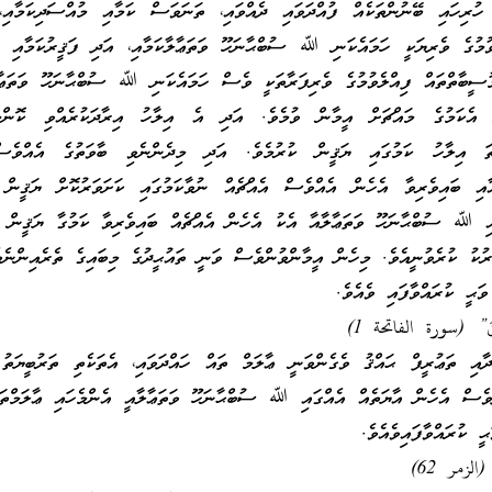
ހުރިހައި ބޭނުންތަކެއް ފުއްދަވައި ދެއްވައި، ތަނަވަސް ކަމާއި މުއްސަދިކަމާއި،
ވުމުގެ ވެރިޔަކީ ހަމައެކަނި ﷲ ސުބްޙާނަހޫ ވަތަޢާލާކަމާއި، އަދި ފަޤީރުކަމާއި ދަ
ުސީބާތްތައް ފިއްލެވުމުގެ ވެރިފަރާތަކީ ވެސް ހަމައެކަނި ﷲ ސުބްޙާނަހޫ ވަތަޢާލ
ް އެކަމުގެ މައްޗަށް އީމާން ވުމެވެ. އަދި އެ އިލާހު އިރާދަކުރެއްވި ކޮންމ
ންތަ އިލާހު ކަމުގައި ޔަޤީން ކުރުމެވެ. އަދި މިދެންނެވި ބާވަތުގެ އެއްވެސ
ާއި ބައިވެރިވާ އެހެން އެއްވެސް އެއްޗެއް ނުވާކަމުގައި ކަށަވަރުކޮށް ޔަޤީން 
ި ﷲ ސުބްޙާނަހޫ ވަތަޢާލާއާ އެކު އެހެން އެއްޗެއް ބައިވެރިވާ ކަމުގާ ޔަޤީން ކ
ުކު ކުރެވުނީއެވެ. މިހެން އީމާންވުންވެސް ވަނީ ތައުޙީދުގެ މިބައިގެ ތެރެއިންނެވ
ޙީ ކުރައްވާފައި ވެއެވެ.
َمِيْنَ” (سورة الفاتحة 1)
ާއި ތަޢުރީފް ޙައްޤު ވެގެންވަނީ ޢާލަމް ތައް ހައްދަވައި، އެތަކެތި ތަރުބީޔަތު 
ދިވެސް އެހެން އާޔަތެއް އެއްގައި ﷲ ސުބްޙާނަހޫ ވަތަޢާލާއީ އެންމެހައި ޢާލަމްތަ
ީ ކުރައްވާފައިވެއެވެ.
(الزمر 62)