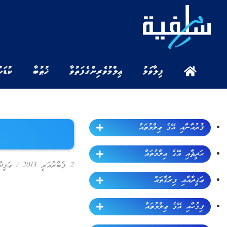
ފިލާވަޅު
ޢިލްމުވެރިންގެ ފަތުވާ
ޚުޠުބާ
ކުޑަކ
ޤުރުއާނާއި އޭގެ ޢިލްމުތައް
ޙަދީޘާއި އޭގެ ޢިލްމުތައް
2 ފެބްރުއަރީ 2013
/
ޢަޤީދ
ޢަޤީދާއާއި ފިރުޤާތައް
ފިޤުހާއި އޭގެ ޢިލްމުތައް