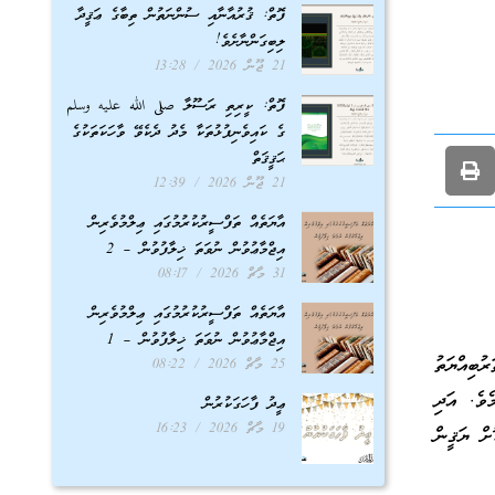
ފޮތް: ޤުރުއާނާއި ސުންނަތުން ތިބާގެ ޢަޤީދާ
ލިބިގަންނާށެވެ!
21 ޖޫން 2026
13:28
ފޮތް: ކީރިތި ރަސޫލާ صلى الله عليه وسلم
ގެ ކައިވެނިފުޅުތަކާ މެދު ދެކެވޭ ވާހަކަތަކުގެ
ޙަޤީޤަތް
21 ޖޫން 2026
12:39
އާޔަތެއް ތަފްސީރުކުރުމުގައި ޢިލްމުވެރިން
އިޖްމާޢުވުން ނުވަތަ ޚިލާފުވުން – 2
31 މާޗް 2026
08:17
އާޔަތެއް ތަފްސީރުކުރުމުގައި ޢިލްމުވެރިން
އިޖްމާޢުވުން ނުވަތަ ޚިލާފުވުން – 1
ުބިއްޔަތު
25 މާޗް 2026
08:22
ެވެ. އަދި
ޢީދު ފާހަގަކުރުން
19 މާޗް 2026
16:23
ށް ޔަޤީން