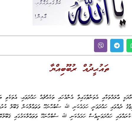
ތައުޙީދުއް ރުބޫބިއްޔާ
ާދަކީ ޢާލަމްތަކާއި އެތަންތާގައިވާ އެންމެހައި ތަކެއްޗެއް ހައްދަވައި، އެތަކެތި ތަރ
ރިޒްޤު ދެއްވައި ހައްދަވަނީ ހަމައެކަނި ﷲ ސުބްޙާނަހޫ ވަތަޢާލާކަން ޤަބޫލް ކުރުމ
 ކުރައްވައި ހައްދަވަނީވެސް ހަމައެކަނި ﷲ ސުބްޙާނަހޫ ވަތަޢާލާކަމުގައި ޤަބޫލުކޮ