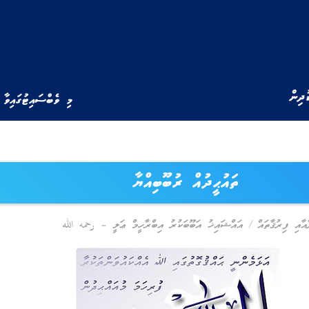
ުދިން
މި ވެބްސައިޓުގައިވާ 
ތައުޙީދުއް ރުބޫބިއްޔާ
ާއާއި ފިރުޤާތައް
/
އައްޝައިޚު އަބޫބަކުރު އިބްރާހީމް ޢަލީ – رحمه الله