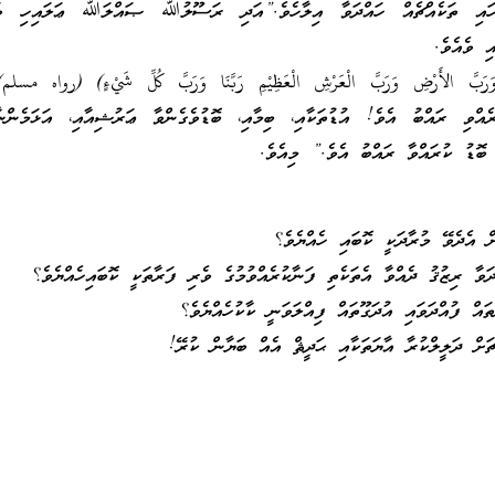
ި ތަކެއްޗެއް ހައްދަވާ އިލާހެވެ.”އަދި ރަސޫލުﷲ ޞައްލަﷲ ޢަލައިހި ވަސ
ި ވެއެވެ.
ِ وَرَبَّ الأَرْضِ وَرَبَّ الْعَرْشِ الْعَظِيْمِ رَبَّنَا وَرَبَّ كُلِّ شَيْءٍ) (رواه مسل
އްވި ރައްބު އެވެ! އުޑުތަކާއި، ބިމާއި، ބޮޑުވެގެންވާ ޢަރުޝިއާއި، އަޅަމެންނާ
 ބޮޑު ކުރައްވާ ރައްބު އެވެ.” މިއެވެ.