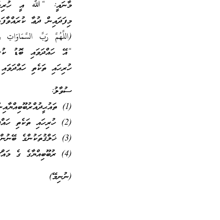
މާނައީ: “ﷲ އީ ހުރިހައ
މިފަދައިން ދުޢާ ކުރައްވާފައ
(اللَّهُمَّ رَبَّ السَّمَاوَات
“އޭ ހައްދަވައި ބޮޑު ކުރެ
ހުރިހައި ތަކެތި ހައްދަވައި
ސުވާލު:
(1) ތައުޙީދުއްރުބޫބިއްޔާއިން އެދެވޭ މުރާދަކީ ކޮބައި ހެއްޔެވެ؟
(2) ހުރިހައި ތަކެތި ހައްދަވާ ރިޒުޤު ދެއްވާ އެތަކެތި ފަނާކުރެއްވުމުގެ ވެރި ފަރާތަކީ ކޮބައިހެއްޔެވެ؟
(3) ޚަލްޤުތަކުންގެ ބޭނުންތައް ފުއްދަވައި އުދަގޫތައް ފިއްލަވަނީ ކާކުހެއްޔެވެ؟
(4) ރުބޫބިއްޔާގެ ގެ މައްޗަށް ދަލީލްކުރާ އާޔަތަކާއި ޙަދީޘް އެއް ބަޔާން ކުރޭ!
(ނުނިމޭ)