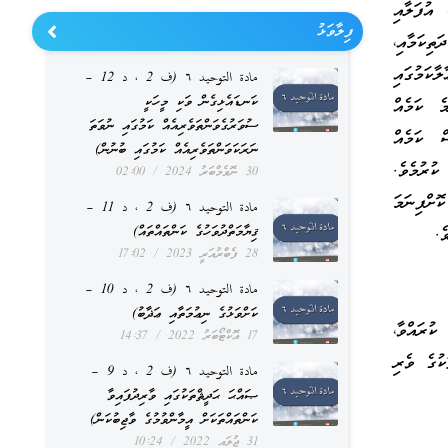
 އުފަލާއި
ފިލާވަޅު
ތިކަމާއި،
ާކަމުގައި
مادة التوحيد ٦ (ف 2 ، د 12 –
ކަނޑައެޅިގެން ވަކި މީހަކީ
ެ ކަމެއް
ސުވަރުގެވަންތަވެރިއެއް ކަމުގައި ނުވަތަ
ް ކަމެއް
ނަރަކަވަންތަވެރިއެއް ކަމުގައި ބުނުން)
ކުރުމެވެ.
30 ނޮވެމްބަރު 2024
02:00
ޮށްފިނަމަ
مادة التوحيد ٦ (ف 2 ، د 11 –
ޤިޔާމަތްދުވަހުގެ ކަންތައްތައް)
ެ.
28 ފެބްރުއަރީ 2023
17:02
مادة التوحيد ٦ (ف 2 ، د 10 –
ކަށްވަޅުގެ ނިޢުމަތާއި ޢަޛާބު)
ކުރައްވާ،
17 އޮކްޓޯބަރު 2022
14:37
ކުގެ ވެރި
مادة التوحيد ٦ (ف 2 ، د 9 –
ޞައްޙަ ޙަދީޘްތަކުގައި ވާރިދުފައިވާ
ކަންތައްތަކަށް އީމާންވުމުގެ ވާޖިބުކަން)
31 ޖުލައި 2022
10:24