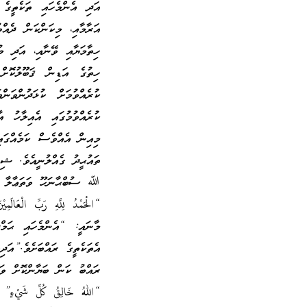
އަދި އެންމެހައި ތަކެތީގެ 
އަރާމާއި، މިކަންކަން ދެއް
ހިތާމަޔާއި ވޭނާއި، އަދި މ
ހިތުގެ އަޑިން ޤަބޫލުކޮށ
ކުރެއްވުމަށް ކުޅަދުންވަ
ކުރެއްވުމުގައި އެއިލާހު އ
މިއިން އެއްވެސް ކަމެއްގައ
ތައުޙީދު ގެއްލުނީއެވެ. ޝިރ
ﷲ ސުބްޙާނަހޫ ވަތަޢާލާ ވަ
“الْحَمْدُ لِلَّهِ رَبِّ الْعَال
މާނައީ: “އެންމެހައި ޙަމްދ
އެތަކެތީގެ ރައްބަށެވެ.”އަ
ރައްބު ކަން ބަޔާންކޮށް ވަޙ
“اللهُ خَالِقُ كُلِّ شَيْءٍ” 