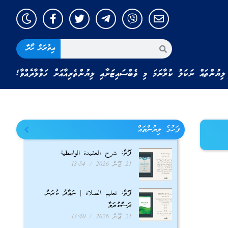
އިތުރަށް ހޯދާ
ލިޔުންތައް ނަކަލު ކުރާނަމަ މި ވެބްސައިޓަށާއި ލިޔުންތެރިއާއަށް ހަވާލާދެއްވާ!
ފަހުގެ ލިޔުންތައް
ފޮތް: شرح العقيدة الواسطية
21 ޖޫން 2026
13:54
ފޮތް: تعليم الصلاة | ނަމާދު ކުރަން
ދަސްކުރަމާ
21 ޖޫން 2026
13:40