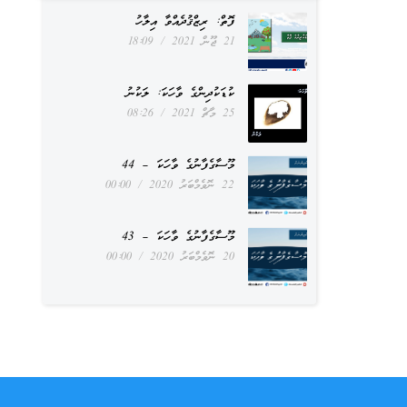
ފޮތް: ރިޒްޤުދެއްވާ އިލާހު
21 ޖޫން 2021
18:09
ކުޑަކުދިންގެ ވާހަކަ: ލަކުނު
25 މާޗް 2021
08:26
މޫސާގެފާނުގެ ވާހަކަ – 44
22 ނޮވެމްބަރު 2020
00:00
މޫސާގެފާނުގެ ވާހަކަ – 43
20 ނޮވެމްބަރު 2020
00:00