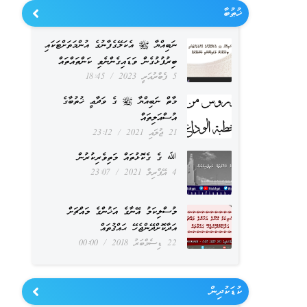
ޚުޠުބާ
ނަބިއްޔާ ﷺ އެކަލޭގެފާނުގެ އުންމަތަށްޓަކައި
ބިރުފުޅުގެން ވަޑައިގެންނެވި ކަންތައްތައް
5 ފެބްރުއަރީ 2023
18:45
މާތް ނަބިއްޔާ ﷺ ގެ ވަދާޢީ ޚުތުބާގެ
އުސްއަލިތައް
21 ޖުލައި 2021
23:12
ﷲ ގެ ގެކޮޅުތައް މަތިވެރިކުރުން
4 އޭޕްރިލް 2021
23:07
މުސްލިކަމު އޭނާގެ އަޚުންގެ މައްޗަށް
އަދާކޮށްދޭންޖެހޭ ޙައްޤުތައް
22 ޑިސެމްބަރު 2018
00:00
ކުޑަކުދިން