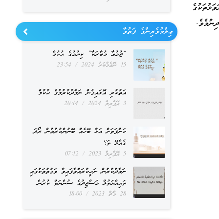
ަޅުތަކުގެ
ިނުމެވެ.
ޢިލްމުވެރިންގެ ފަތުވާ
“ޖުމުޢާ މުބާރަކާ” ކިޔުމުގެ ޙުކުމް
15 ނޮވެމްބަރު 2024
23:54
އަތުކުރި އޮޅައިގެން ނަމާދުކުރުމުގެ ޙުކުމް
3 އޭޕްރިލް 2024
20:14
ކަންފަތަށް އަޅާ ބޭހެއް ބޭނުންކުރުމުން ރޯދަ
ގެއްލޭ ތަ؟
5 އޭޕްރިލް 2023
07:12
ނަމާދުކުރުން ނަހީކުރައްވާފައިވާ ވަގުތުތަކުގައި
ތަޙިއްޔަތުލް މަސްޖިދުގެ ސުންނަތް ކުރުން
28 މާޗް 2023
18:00