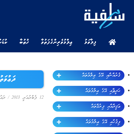
ފިލާވަޅު
ޢިލްމުވެރިންގެ ފަތުވާ
ޚުޠުބާ
ކުޑަކ
ޤުރުއާނާއި އޭގެ ޢިލްމުތައް
ދަޢުވަތު ސިލްސިލާ:
ޙަދީޘާއި އޭގެ ޢިލްމުތައް
12 ފެބްރުއަރީ 2013
/
ދައު
ޢަޤީދާއާއި ފިރުޤާތައް
ފިޤުހާއި އޭގެ ޢިލްމުތައް