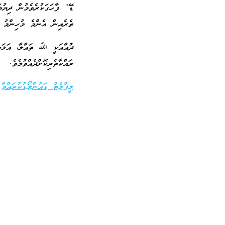
ޑޭ’ ފާހަގަކުރެވެމުން ދިޔުމަ
ތެރެއިން އެންމެ މުހިންމު އ
ދުޢާއަކީ ﷲ ތަޢާލާ، އަޅަމެ
ރައްކާތެރިކޮށްދެއްވުމެވެ.
ލީފްލެޓް ޑައުންލޯޑުކުރައްވާ