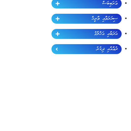
ޢަރަބިބަސް
ސިޔަރަތާއި ތާރީޚް
އަދަބާއި އަޚްލާޤު
ދުޢާއާއި ޛިކުރު