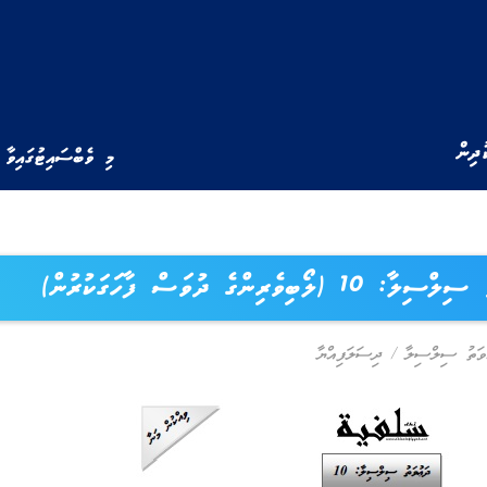
ުދިން
މި ވެބްސައިޓުގައިވާ 
 10 (ލޯބިވެރިންގެ ދުވަސް ފާހަގަކުރުން)
ވަތު ސިލްސިލާ
/
ދިސަލަފިއްޔާ