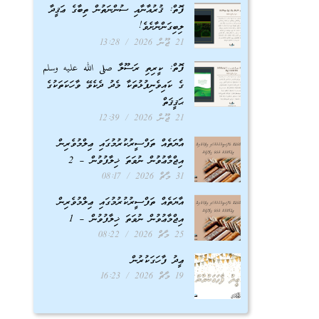
ފޮތް: ޤުރުއާނާއި ސުންނަތުން ތިބާގެ ޢަޤީދާ
ލިބިގަންނާށެވެ!
21 ޖޫން 2026
13:28
ފޮތް: ކީރިތި ރަސޫލާ صلى الله عليه وسلم
ގެ ކައިވެނިފުޅުތަކާ މެދު ދެކެވޭ ވާހަކަތަކުގެ
ޙަޤީޤަތް
21 ޖޫން 2026
12:39
އާޔަތެއް ތަފްސީރުކުރުމުގައި ޢިލްމުވެރިން
އިޖްމާޢުވުން ނުވަތަ ޚިލާފުވުން – 2
31 މާޗް 2026
08:17
އާޔަތެއް ތަފްސީރުކުރުމުގައި ޢިލްމުވެރިން
އިޖްމާޢުވުން ނުވަތަ ޚިލާފުވުން – 1
25 މާޗް 2026
08:22
ޢީދު ފާހަގަކުރުން
19 މާޗް 2026
16:23