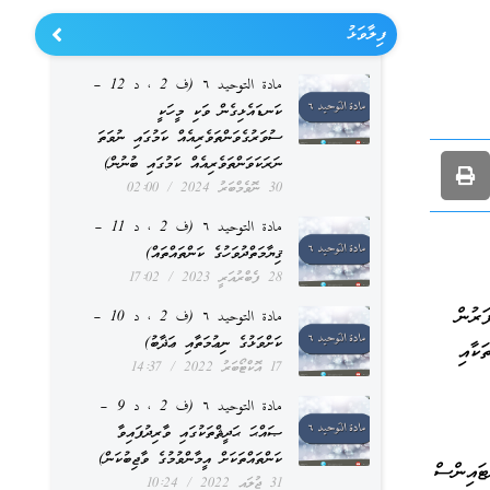
ފިލާވަޅު
مادة التوحيد ٦ (ف 2 ، د 12 –
ކަނޑައެޅިގެން ވަކި މީހަކީ
ސުވަރުގެވަންތަވެރިއެއް ކަމުގައި ނުވަތަ
ނަރަކަވަންތަވެރިއެއް ކަމުގައި ބުނުން)
30 ނޮވެމްބަރު 2024
02:00
مادة التوحيد ٦ (ف 2 ، د 11 –
ޤިޔާމަތްދުވަހުގެ ކަންތައްތައް)
28 ފެބްރުއަރީ 2023
17:02
ަރުން
مادة التوحيد ٦ (ف 2 ، د 10 –
ކަށްވަޅުގެ ނިޢުމަތާއި ޢަޛާބު)
ަކާއި
17 އޮކްޓޯބަރު 2022
14:37
مادة التوحيد ٦ (ف 2 ، د 9 –
ޞައްޙަ ޙަދީޘްތަކުގައި ވާރިދުފައިވާ
ކަންތައްތަކަށް އީމާންވުމުގެ ވާޖިބުކަން)
ޓައިންސް
31 ޖުލައި 2022
10:24