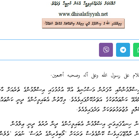
لام على رسول الله وعلى آله وصحبه أجمعين.
 އިސްލާމުންނާއި ކާފަރުން މަސްހުނިވެ އުޅޭ އުޅުމުގައި އިސްލާމުންގެ ތެރެއަށް ކާފ
ެވޭ ކަންތައްތަކުގެ އަޘަރުކޮށްފައިވެއެވެ. މިގޮތުން އެބައިމީހުންގެ ދީނީ ކަންތައްތ
ާމީ މުޖުތަމުތަތަކަށް ވަދެފައިވެއެވެ.
ަން ހިނގާފައިވަނީ އިސްލާމުން އެބައިމީހުންގެ ދީނާ ދުރުވެ ދީނީ ޢިލްމުން
ޮތުން ރާއްޖޭގައިވެސް ކޮންމެވެސް ވަރަކަށް ‘ލޯބިވެރިންގެ ދުވަސް’ ނުވަތަ ‘ވެލެން