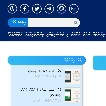
އިތުރަށް ހޯދާ
ލިޔުންތައް ނަކަލު ކުރާނަމަ މި ވެބްސައިޓަށާއި ލިޔުންތެރިއާއަށް ހަވާލާދެއްވާ!
ފަހުގެ ލިޔުންތައް
ފޮތް: شرح العقيدة الواسطية
21 ޖޫން 2026
13:54
ފޮތް: تعليم الصلاة | ނަމާދު ކުރަން
ދަސްކުރަމާ
21 ޖޫން 2026
13:40