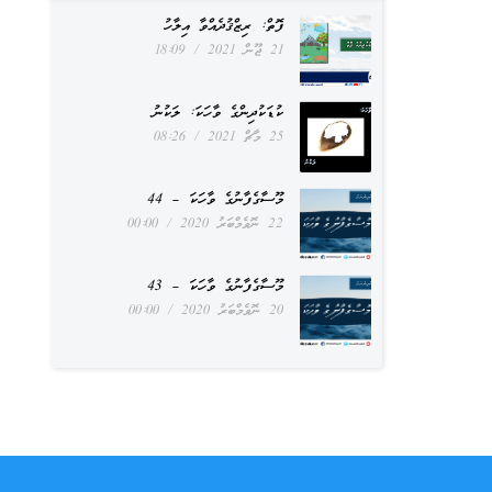
ފޮތް: ރިޒްޤުދެއްވާ އިލާހު
21 ޖޫން 2021
18:09
ކުޑަކުދިންގެ ވާހަކަ: ލަކުނު
25 މާޗް 2021
08:26
މޫސާގެފާނުގެ ވާހަކަ – 44
22 ނޮވެމްބަރު 2020
00:00
މޫސާގެފާނުގެ ވާހަކަ – 43
20 ނޮވެމްބަރު 2020
00:00