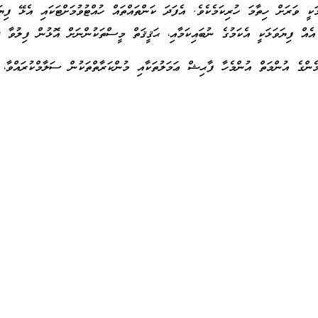
ކީ ވަރަށް ހިތާމަ ހުރިކަމެކެވެ. އެފަދަ ކަންތައްތައް ހުއްޓުވުމަށްޓަކައި އެޅޭ ފިޔަވ
ެއް ފިޔަވަޅަކީ އެކަމުގެ ނުބައިކަމާއި، ޙަޤީޤަތް މީސްތަކުންނަށް އޮޅުން ފިލުވާ ދ
ންގެ އުންމަތް އުންމެހާ ފާޙިޝް ޢަމަލުތަކާއި މުންކަރާތްތަކުން ސަލާމްކުރައްވާ،