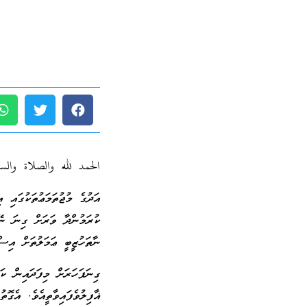
الحمد لله والصلاة والس
އަދުގެ މުޖުތަމަޢުތަކުގައި
ކުރަމުންދާ ވަރަށް ގިނަ ނޭދ
ނާތަހުޒީބީ ޢަމަލުތަށް އިސްލ
ގިނަފަހަރަށް މިފަދައިން ކ
ޣާފިލުވެފައިވާތީއެވެ. އެގ