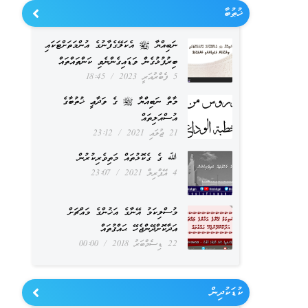
ޚުޠުބާ
ނަބިއްޔާ ﷺ އެކަލޭގެފާނުގެ އުންމަތަށްޓަކައި
ބިރުފުޅުގެން ވަޑައިގެންނެވި ކަންތައްތައް
5 ފެބްރުއަރީ 2023
18:45
މާތް ނަބިއްޔާ ﷺ ގެ ވަދާޢީ ޚުތުބާގެ
އުސްއަލިތައް
21 ޖުލައި 2021
23:12
ﷲ ގެ ގެކޮޅުތައް މަތިވެރިކުރުން
4 އޭޕްރިލް 2021
23:07
މުސްލިކަމު އޭނާގެ އަޚުންގެ މައްޗަށް
އަދާކޮށްދޭންޖެހޭ ޙައްޤުތައް
22 ޑިސެމްބަރު 2018
00:00
ކުޑަކުދިން