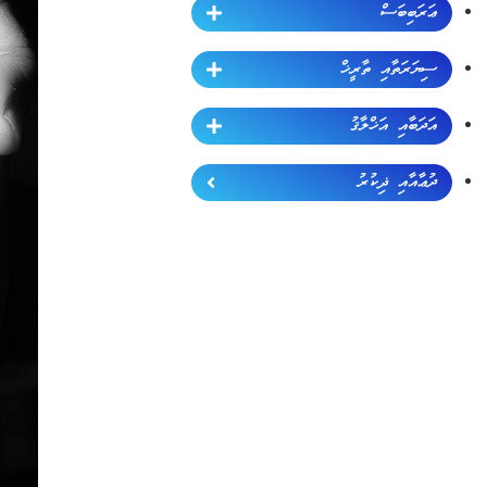
ޢަރަބިބަސް
ސިޔަރަތާއި ތާރީޚް
އަދަބާއި އަޚްލާޤު
ދުޢާއާއި ޛިކުރު