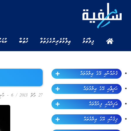
ފިލާވަޅު
ޢިލްމުވެރިންގެ ފަތުވާ
ޚުޠުބާ
ކުޑަކ
ޤުރުއާނާއި އޭގެ ޢިލްމުތައް
ޙަދީޘާއި އޭގެ ޢިލްމުތައް
27 މާޗް 2013
/
6 - ކްލިޕް
ޢަޤީދާއާއި ފިރުޤާތައް
ފިޤުހާއި އޭގެ ޢިލްމުތައް