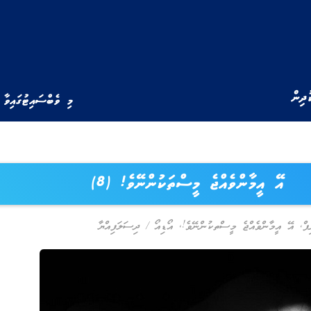
ުދިން
މި ވެބްސައިޓުގައިވާ 
އޭ އީމާންވެއްޖެ މީސްތަކުންނޭވެ! (8)
,
އޭ އީމާންވެއްޖެ މީސްތކުންނޭވެ!
,
އޯޑިއޯ
/
ދިސަލަފިއްޔާ