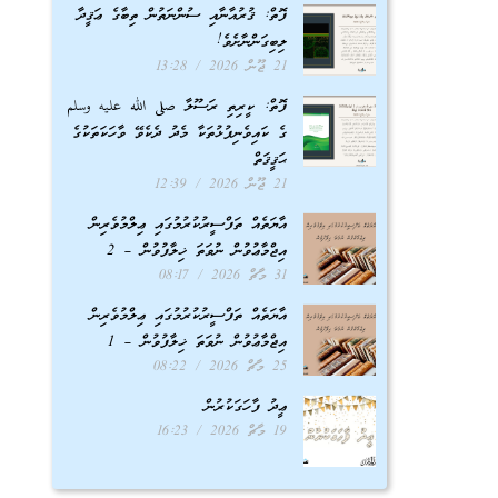
ފޮތް: ޤުރުއާނާއި ސުންނަތުން ތިބާގެ ޢަޤީދާ
ލިބިގަންނާށެވެ!
21 ޖޫން 2026
13:28
ފޮތް: ކީރިތި ރަސޫލާ صلى الله عليه وسلم
ގެ ކައިވެނިފުޅުތަކާ މެދު ދެކެވޭ ވާހަކަތަކުގެ
ޙަޤީޤަތް
21 ޖޫން 2026
12:39
އާޔަތެއް ތަފްސީރުކުރުމުގައި ޢިލްމުވެރިން
އިޖްމާޢުވުން ނުވަތަ ޚިލާފުވުން – 2
31 މާޗް 2026
08:17
އާޔަތެއް ތަފްސީރުކުރުމުގައި ޢިލްމުވެރިން
އިޖްމާޢުވުން ނުވަތަ ޚިލާފުވުން – 1
25 މާޗް 2026
08:22
ޢީދު ފާހަގަކުރުން
19 މާޗް 2026
16:23