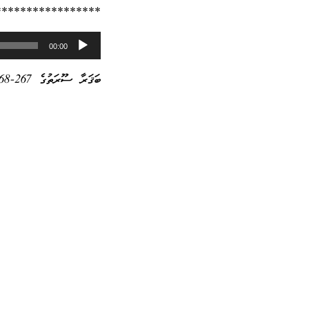
*****************
Audio
00:00
Player
ބަޤަރާ ސޫރަތުގެ 267-268 :