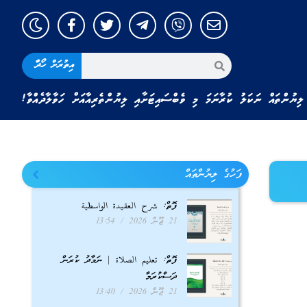
އިތުރަށް ހޯދާ
ލިޔުންތައް ނަކަލު ކުރާނަމަ މި ވެބްސައިޓަށާއި ލިޔުންތެރިއާއަށް ހަވާލާދެއްވާ!
ފަހުގެ ލިޔުންތައް
ފޮތް: شرح العقيدة الواسطية
21 ޖޫން 2026
13:54
ފޮތް: تعليم الصلاة | ނަމާދު ކުރަން
ދަސްކުރަމާ
21 ޖޫން 2026
13:40