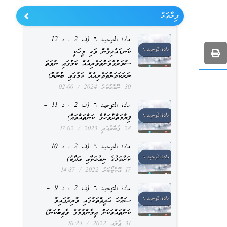
ފިލާވަޅު
مادة التوحيد ٦ (ف 2 ، د 12 –
ކަނޑައެޅިގެން ވަކި މީހަކީ
ސުވަރުގެވަންތަވެރިއެއް ކަމުގައި ނުވަތަ
ނަރަކަވަންތަވެރިއެއް ކަމުގައި ބުނުން)
30 ނޮވެމްބަރު 2024
02:00
مادة التوحيد ٦ (ف 2 ، د 11 –
ޤިޔާމަތްދުވަހުގެ ކަންތައްތައް)
28 ފެބްރުއަރީ 2023
17:02
مادة التوحيد ٦ (ف 2 ، د 10 –
ކަށްވަޅުގެ ނިޢުމަތާއި ޢަޛާބު)
17 އޮކްޓޯބަރު 2022
14:37
مادة التوحيد ٦ (ف 2 ، د 9 –
ޞައްޙަ ޙަދީޘްތަކުގައި ވާރިދުފައިވާ
ކަންތައްތަކަށް އީމާންވުމުގެ ވާޖިބުކަން)
31 ޖުލައި 2022
10:24