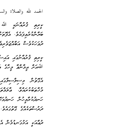
الحمد لله والصلاة والس
ކީރިތި ޤުރުއާނަކީ ﷲ ތަ
ބަޔާންކުރެވިފައެވެ. އެފޮތަ
ދުވަހަކުވެސް އަބާއްޖަވެރިވެ
ކީރިތި ޤުރުއާނުގައި އައިސްފ
ﷲއަށް އީމާންވާ މީހާގެ ޢަމަ
އެގޮތުން މިސިލްސިލާގައި
މުޚާޠަބުކުރައްވާ، ޢާލަމް
ހަނދުކުރާމީހުން ހަނދުމަކޮ
ދަރުސްތަކެއްގެ ގޮތުގައެވެ.
ދުޢާއަކީ އަޅުގަނޑުމެން އެނ