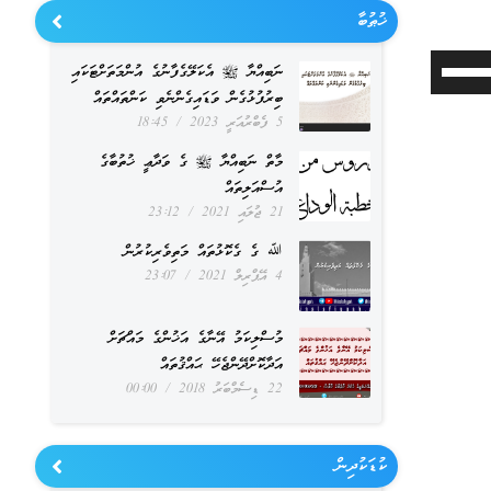
ޚުޠުބާ
Use
ނަބިއްޔާ ﷺ އެކަލޭގެފާނުގެ އުންމަތަށްޓަކައި
ބިރުފުޅުގެން ވަޑައިގެންނެވި ކަންތައްތައް
Up/Down
5 ފެބްރުއަރީ 2023
18:45
Arrow
މާތް ނަބިއްޔާ ﷺ ގެ ވަދާޢީ ޚުތުބާގެ
keys
އުސްއަލިތައް
to
21 ޖުލައި 2021
23:12
increase
ﷲ ގެ ގެކޮޅުތައް މަތިވެރިކުރުން
4 އޭޕްރިލް 2021
23:07
or
decrease
މުސްލިކަމު އޭނާގެ އަޚުންގެ މައްޗަށް
volume.
އަދާކޮށްދޭންޖެހޭ ޙައްޤުތައް
22 ޑިސެމްބަރު 2018
00:00
ކުޑަކުދިން