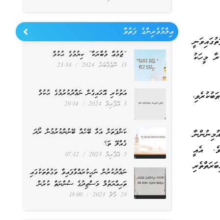
ޢިލްމުވެރިންގެ ފަތުވާ
ގައިވަނީ
“ޖުމުޢާ މުބާރަކާ” ކިޔުމުގެ ޙުކުމް
ރާ މީހަކު
15 ނޮވެމްބަރު 2024
23:54
އަތުކުރި އޮޅައިގެން ނަމާދުކުރުމުގެ ޙުކުމް
ބުކުރެވި،
3 އޭޕްރިލް 2024
20:14
ކަންފަތަށް އަޅާ ބޭހެއް ބޭނުންކުރުމުން ރޯދަ
މިނުންނާ
ގެއްލޭ ތަ؟
ވެ. އެއީ
5 އޭޕްރިލް 2023
07:12
ަރަތްތެރި
ނަމާދުކުރުން ނަހީކުރައްވާފައިވާ ވަގުތުތަކުގައި
ތަޙިއްޔަތުލް މަސްޖިދުގެ ސުންނަތް ކުރުން
28 މާޗް 2023
18:00