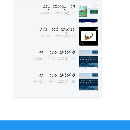
ފޮތް: ރިޒްޤުދެއްވާ އިލާހު
21 ޖޫން 2021
18:09
ކުޑަކުދިންގެ ވާހަކަ: ލަކުނު
25 މާޗް 2021
08:26
މޫސާގެފާނުގެ ވާހަކަ – 44
22 ނޮވެމްބަރު 2020
00:00
މޫސާގެފާނުގެ ވާހަކަ – 43
20 ނޮވެމްބަރު 2020
00:00