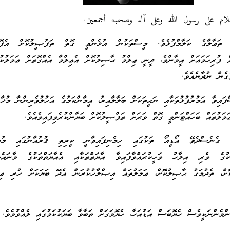
لام على رسول الله وعلى آله وصحبه أجمعين.
ޢާލާގެ ކަލާމްފުޅެވެ. މީސްތަކުން އުޅެންވީ ގޮތް ތަފުޞީލުކޮށް އެފޮތު
ށް ފުރިހަމައަށް އީމާންވެ، ދީނީ ޢިލްމު ޙާޞިލުކޮށް އެޢިލްމާ އެއްގޮތަށް ޢަމަލުކު
ގެން ނުދާނެއެވެ.
ައިވާ އަމުރުފުޅުތަކާއި ނަހީތަކަށް ބަލާލާއިރު، އީމާންކަމުގެ އަހުލުވެރިންނާ މުޚާޠަ
ލުތައް ބަހައްޓަންވީ ގޮތް ވަރަށް ތަފްޞީލުކޮށް ބަޔާންކުރެވިފައިވެއެވެ.
 ގެނެސްދެވޭ އޯޑީއޯ ތަކުގައި ހިމެނިފައިވާނީ ކީރިތި ޤުރުއާނުގައި މުއު
ތަކުގެ ވެރި އިލާހު ވަހީކުރައްވާފައިވާ އާޔަތްތަކާއި އެއާޔަތްތަކުގެ މާނައެ
ށް، ތެދުމަގު ޙާޞިލުކޮށް، ޢަމަލުތައް އިޞްލާހުކުރަން އެދޭ ބަޔަކަށް ހުރި ޢިބ
ްމެންނަކީވެސް ހެޔޮބަސް އަޑުއަހާ، ހެޔޮމަގަށް ތަބާވާ ބަޔަކުކަމުގައި ލެއްވުމެވެ.