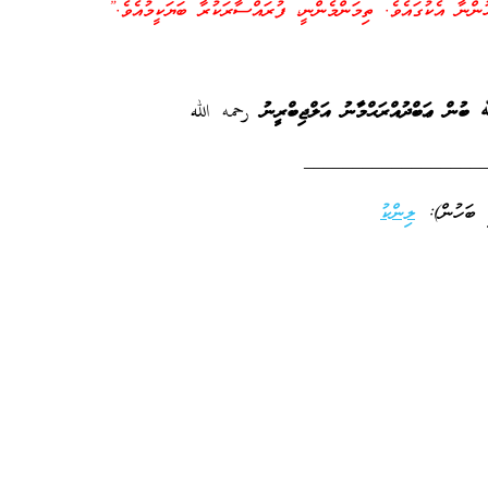
ުންނާ އެކުގައެވެ. ތިމަންމެންނީ، ފުރައްސާރަކުރާ ބަޔަކީމުއެވެ.”
 ބުން ޢަބްދުއްރަޙްމާނު އަލްޖިބްރީނު
رحمه الله
__________________
ި ބަހުން):
ލިންކު