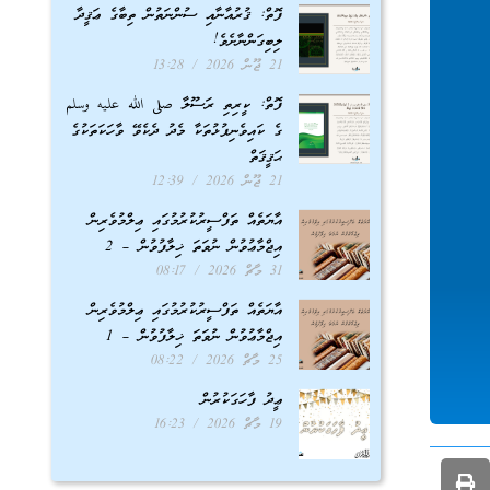
ފޮތް: ޤުރުއާނާއި ސުންނަތުން ތިބާގެ ޢަޤީދާ
ލިބިގަންނާށެވެ!
21 ޖޫން 2026
13:28
ފޮތް: ކީރިތި ރަސޫލާ صلى الله عليه وسلم
ގެ ކައިވެނިފުޅުތަކާ މެދު ދެކެވޭ ވާހަކަތަކުގެ
ޙަޤީޤަތް
21 ޖޫން 2026
12:39
އާޔަތެއް ތަފްސީރުކުރުމުގައި ޢިލްމުވެރިން
އިޖްމާޢުވުން ނުވަތަ ޚިލާފުވުން – 2
31 މާޗް 2026
08:17
އާޔަތެއް ތަފްސީރުކުރުމުގައި ޢިލްމުވެރިން
އިޖްމާޢުވުން ނުވަތަ ޚިލާފުވުން – 1
25 މާޗް 2026
08:22
ޢީދު ފާހަގަކުރުން
19 މާޗް 2026
16:23