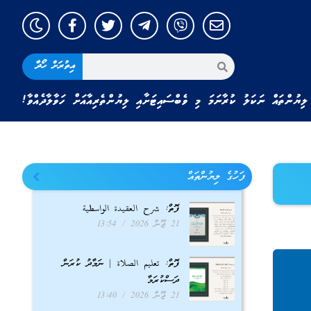
އިތުރަށް ހޯދާ
ލިޔުންތައް ނަކަލު ކުރާނަމަ މި ވެބްސައިޓަށާއި ލިޔުންތެރިއާއަށް ހަވާލާދެއްވާ!
ފަހުގެ ލިޔުންތައް
ފޮތް: شرح العقيدة الواسطية
21 ޖޫން 2026
13:54
ފޮތް: تعليم الصلاة | ނަމާދު ކުރަން
ދަސްކުރަމާ
21 ޖޫން 2026
13:40