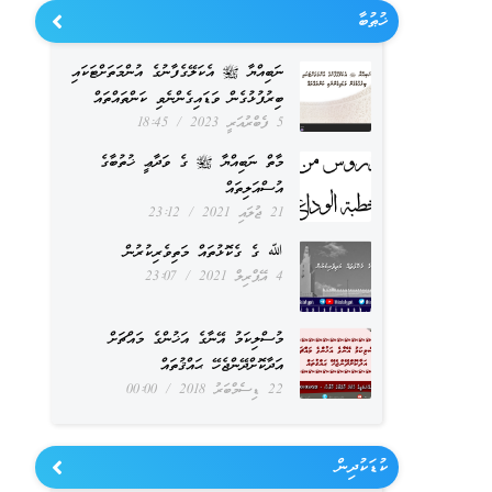
ޚުޠުބާ
ނަބިއްޔާ ﷺ އެކަލޭގެފާނުގެ އުންމަތަށްޓަކައި
ބިރުފުޅުގެން ވަޑައިގެންނެވި ކަންތައްތައް
5 ފެބްރުއަރީ 2023
18:45
މާތް ނަބިއްޔާ ﷺ ގެ ވަދާޢީ ޚުތުބާގެ
އުސްއަލިތައް
21 ޖުލައި 2021
23:12
ﷲ ގެ ގެކޮޅުތައް މަތިވެރިކުރުން
4 އޭޕްރިލް 2021
23:07
މުސްލިކަމު އޭނާގެ އަޚުންގެ މައްޗަށް
އަދާކޮށްދޭންޖެހޭ ޙައްޤުތައް
22 ޑިސެމްބަރު 2018
00:00
ކުޑަކުދިން