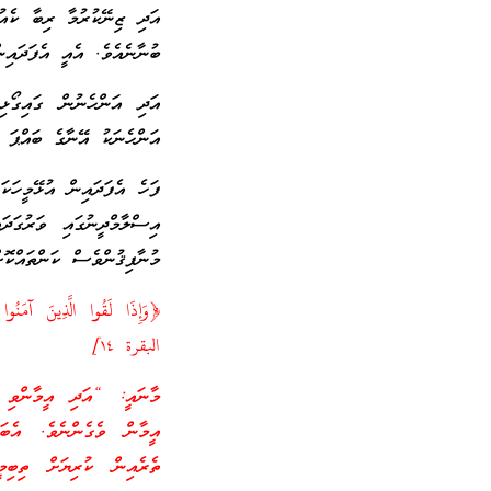
އަދި ޒިނޭކުރުމާ ރިބާ ކެއު
ބުނާނެއެވެ. އެއީ އެފަދައިނ
އަދި އަންހެނުން ގައިގޯޅި
އަންހެނަކު އޭނާގެ ބައްޕަ ނ
ފަހެ އެފަދައިން އުޅޭމީހަކ
އިސްލާމްދީނުގައި ވަރުގަދަ
މުނާފިޤުންވެސް ކަންތައްކޮ
﴿وَإِذَا لَقُوا الَّذِينَ آمَنُوا
البقرة ١٤]
މާނައީ: “އަދި އީމާންވި މީ
އީމާން ވެގެންނެވެ. އެބައ
ތެރެއިން ކުރިޔަށް ތިބިމީހ