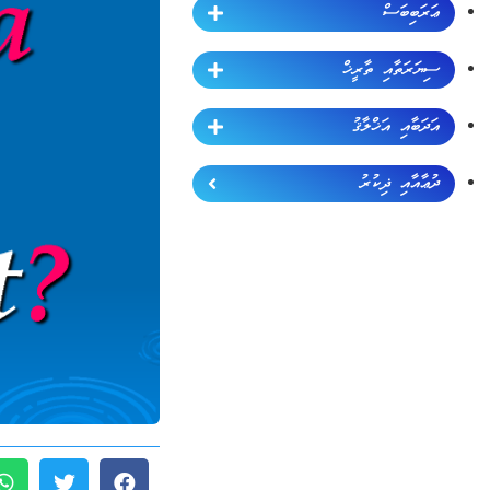
ޢަރަބިބަސް
ސިޔަރަތާއި ތާރީޚް
އަދަބާއި އަޚްލާޤު
ދުޢާއާއި ޛިކުރު