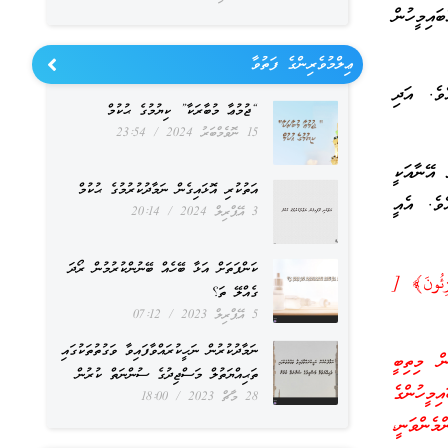
ައިމީހުން
ޢިލްމުވެރިންގެ ފަތުވާ
ވެ. އަދި
“ޖުމުޢާ މުބާރަކާ” ކިޔުމުގެ ޙުކުމް
15 ނޮވެމްބަރު 2024
23:54
 އޭނާއަކީ
އަތުކުރި އޮޅައިގެން ނަމާދުކުރުމުގެ ޙުކުމް
ެވެ. އެއީ
3 އޭޕްރިލް 2024
20:14
ކަންފަތަށް އަޅާ ބޭހެއް ބޭނުންކުރުމުން ރޯދަ
هْزِئُونَ﴾ [
ގެއްލޭ ތަ؟
5 އޭޕްރިލް 2023
07:12
ނަމާދުކުރުން ނަހީކުރައްވާފައިވާ ވަގުތުތަކުގައި
ން މިތިބީ
ތަޙިއްޔަތުލް މަސްޖިދުގެ ސުންނަތް ކުރުން
މީހުންގެ
28 މާޗް 2023
18:00
މެންވަނީ،