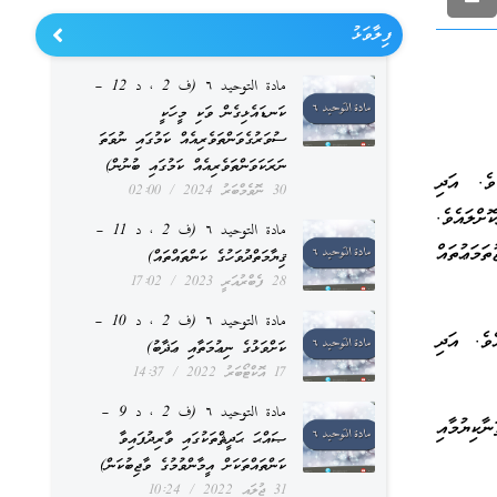
ފިލާވަޅު
مادة التوحيد ٦ (ف 2 ، د 12 –
ކަނޑައެޅިގެން ވަކި މީހަކީ
ސުވަރުގެވަންތަވެރިއެއް ކަމުގައި ނުވަތަ
ނަރަކަވަންތަވެރިއެއް ކަމުގައި ބުނުން)
ވެ. އަދި
30 ނޮވެމްބަރު 2024
02:00
ށްލައެވެ.
مادة التوحيد ٦ (ف 2 ، د 11 –
މަޢުތައް
ޤިޔާމަތްދުވަހުގެ ކަންތައްތައް)
28 ފެބްރުއަރީ 2023
17:02
مادة التوحيد ٦ (ف 2 ، د 10 –
ެވެ. އަދި
ކަށްވަޅުގެ ނިޢުމަތާއި ޢަޛާބު)
17 އޮކްޓޯބަރު 2022
14:37
مادة التوحيد ٦ (ف 2 ، د 9 –
ކިޔުމާއި
ޞައްޙަ ޙަދީޘްތަކުގައި ވާރިދުފައިވާ
ކަންތައްތަކަށް އީމާންވުމުގެ ވާޖިބުކަން)
31 ޖުލައި 2022
10:24