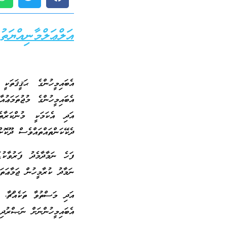
އަލްޢަލްމާނިއްޔަތުގ
އެބައިމީހުންގެ ޙަޤީޤަތަކ
އެބައިމީހުންގެ މުޖުތަމަޢު
އަދި އެކަމަކީ މުންކަރާތެ
ދެކޭކަންތައްތައްވެސް ދޫކޮށް
ފަހެ ނަމާދާމެދު ފަރުވާކުޑ
ނަމާދު ކުރާމީހުން ޖަމާޢަތަ
އަދި މަސްތުވާ ތަކެއްޗާ، 
އެބައިމީހުންނަށް ނަޞްރުދިނ