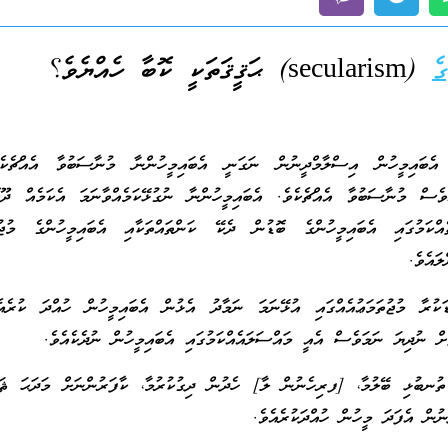
ެ
(secularism) ޙަޤީޤަތަކީ ކޮބާ ހެއްޔެވެ؟
ީ އެބައިމީހުން އިސްލާމްދީނުން ނަގަނީ އެބައިމީހުންނާ މުނާސަބުވާ އެއްޗެކެ
އާވެސް މުނާސަބުވާ އެއްޗެކެވެ. އެބައިމީހުންނާ ނުގުޅޭކަމެއްވާނަމަ އެކަމެއް ދޫކޮ
އްކަމުގައި އެބައިމީހުންގެ ބޮޑުން ދެކޭ ކަންތައްތަކާއި އެބައިމީހުންގެ މުޖުތަ
ލައެވެ.
ަކުރާ މުޖުތަމަޢުއެއްގައި އުޅޭނަމަ ނަމާދު އެޅުން އެބައިމީހުން ހުއްދަ ކުރެއ
ށް ނުދިޔަ ނަމަވެސް އެއީ މައްސަލައެއްކަމުގައި އެބައިމީހުން ނުދެކެއެވެ.
ތުނބުޅި ބޭލުމާ، [ފރިހެނުން ލާ] ހެދުން ދިގުކުރުމާ، ކާފަރުންނަށް މަދަޙަ ޘަނާ
ުން އެފަދަ މީހުން ހުއްދަކުރެއެވެ.