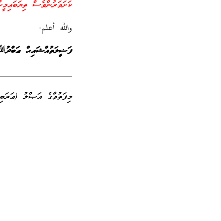
ކަށަވަރުންވެސް ތިޔަބައިމީހ
والله أعلم.
ފަޟީލަތުއްޝައިޙް ޢަބްދުﷲ
_________________
މިފަތުވާގެ އަޞްލު (ޢަރަބ