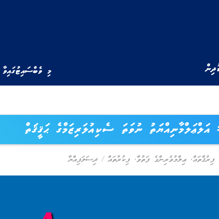
ުދިން
މި ވެބްސައިޓުގައިވާ 
: އަލްޢަލްމާނިއްޔަތު ނުވަތަ ސެކިއުލަރިޒަމްގެ ޙަޤީޤަތް
 ފިރުޤާތައް
,
ޢިލްމުވެރިންގެ ފަތުވާ
,
ފިކުރުތައް
/
ދިސަލަފިއްޔާ