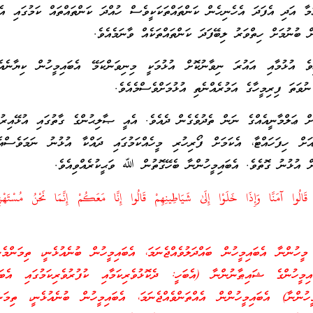
މާ އަދި އެފަދަ އެހެނިހެން ކަންތައްތަކަކީވެސް ހުއްދަ ކަންތައްތައް ކަމުގައި އެބ
ް ބުނުމަށް ހިތްވަރު ލިބޭފަދަ ކަންތައްތަކެއް ވާނަމެއެވެ.
ވެ އުޅުމާއި އައުރަ ނިވާނުކޮށް އުޅުމަކީ މިނިވަންކަމޭ އެބައިމީހުން ކިޔާނެއެ
ުވަތަ ފިރިމީހާގެ އަމުރެއްނެތި އުޅުމަށްވެސްމެއެވެ.
ަށް ޢަލްމާނީއެއްގެ ނަން ތެދުވެގެން ދެއެވެ. އެއީ ޞާލިޙުންގެ ގާތުގައި އުޅޭއިރު
އަށް ހިފަހައްޓާ، އެކަމަށް ފޯރިހުރި މީހެއްކަމުގައި ދައްކާ އުޅުނު ނަމަވެސްއ
ށް އުޅުނު ގޮތެވެ. އެބައިމީހުންނާ ބެހޭގޮތުން ﷲ ވަޙީކުރެއްވިއެވެ.
 قَالُوا آمَنَّا وَإِذَا خَلَوْا إِلَىٰ شَيَاطِينِهِمْ قَالُوا إِنَّا مَعَكُمْ إِنَّمَا نَحْنُ مُسْتَ
ހުންނާ އެބައިމީހުން ބައްދަލުވެއްޖެނަމަ، އެބައިމީހުން ބުނެއުޅެނީ، ތިމަންމެ
ިމީހުންގެ ޝައިޠާނުންނާ (އެބަހީ: ދެކޮޅުވެރިކަމާއި ކުފުރުވެރިކަމުގައި އެބައި
ުންނާ) އެބައިމީހުންން އެއްތަންވެއްޖެނަމަ، އެބައިމީހުން ބުނެއުޅެނީ، ތިމަން