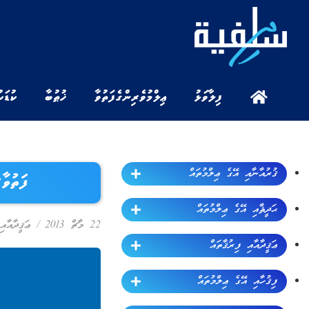
ފިލާވަޅު
ޢިލްމުވެރިންގެ ފަތުވާ
ޚުޠުބާ
ކުޑަކ
ޤުރުއާނާއި އޭގެ ޢިލްމުތައް
ފަތުވާ
ޙަދީޘާއި އޭގެ ޢިލްމުތައް
22 މާޗް 2013
/
ޢަޤީދާއާއި
ޢަޤީދާއާއި ފިރުޤާތައް
ފިޤުހާއި އޭގެ ޢިލްމުތައް