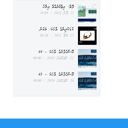
ފޮތް: ރިޒްޤުދެއްވާ އިލާހު
21 ޖޫން 2021
18:09
ކުޑަކުދިންގެ ވާހަކަ: ލަކުނު
25 މާޗް 2021
08:26
މޫސާގެފާނުގެ ވާހަކަ – 44
22 ނޮވެމްބަރު 2020
00:00
މޫސާގެފާނުގެ ވާހަކަ – 43
20 ނޮވެމްބަރު 2020
00:00