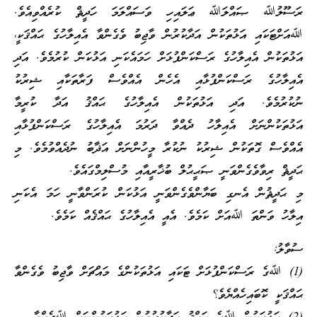
ރަސޫލުﷲ ޞައްލަﷲ ޢަލައިހި ވަސައްލަމަ ހަދީޘް ކުރެއްވިއެވެ.
ﷲއަށްޓަކައި އަޅުތަކުން އަދާކުރުން ވާޖިބު ވެގެންވާ އެއިލާހުގެ ޙައްޤަކީ،
އަޅުތަކުން އެއިލާހުގެ ރަސްކަންފުޅަށް ހަމައެކަނި އަޅުކަން ކުރުމެވެ. އަދި
އެއިލާހުގެ ރަސްކަންފުޅާއި އެހެން އެއްވެސް ފަރާތަކާއި ޝިރުކު
ނުކުރުމެވެ. އަދި އަޅުތަކުން އެއިލާހުގެ ޙައްޤު އަދާ ކުރީމާ
އަޅުތަކުންނަށް އެއިލާހު ދެއްވާ ދަރުމަ އެއިލާހުގެ ރަސްކަންފުޅާއި
އެއްވެސް ގޮތަކުން ޝިރުކު ނުކުރާ މީހުންނަށް އަޛާބު ނުދެއްވުމެވެ. މި
ޙަދީޘް ރިވާވެގެންވަނީ ޞަޙީޙުލް ބުޚާރީއާއި މުސްލިމްގައެވެ.
މި ޙަދީޘުން އެނގި ބަޔާންވެގެންވަނީ އަޅުކަން ކުރަންވާނީ ހަމަ އެކަނި
އިލާހު ވަންތަ ﷲއަށް ކަމެވެ. އެއީ އެއިލާހުގެ ޙައްޤެއް ކަމެވެ.
ސުވާލު:
(1) ﷲގެ ރަސްކަންފުޅަށް ޓަކައި އަޅުތަކުންގެ މައްޗަށް ވާޖިބު ވެގެންވާ
ޙައްޤަކީ ކޮބައިހެއްޔެވެ؟