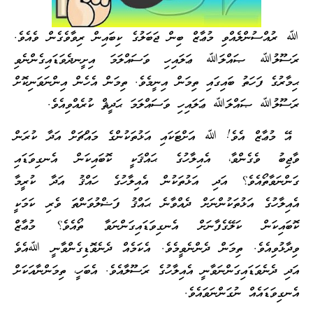
ﷲ ރުއްސުންލެއްވި މުޢާޒް ބިން ޖަބަލުގެ ކިބައިން ރިވާވެގެން ވެއެވެ.
ރަސޫލުﷲ ޞައްލަﷲ ޢަލައިހި ވަސައްލަމަ އިށީނދެވަޑައިގެންނެވި
ޙިމާރުގެ ފަހަތު ބައިގައި ތިމަން އިނީމެވެ. ތިމަން އެހެން އިންނަވަނިކޮށް
ރަސޫލުﷲ ޞައްލަﷲ ޢަލައިހި ވަސައްލަމަ ޙަދީޘް ކުރެއްވިއެވެ.
އޭ މުޢާޒް އެވެ! ﷲ އަށްޓަކައި އަޅުތަކުންގެ މައްޗަށް އަދާ ކުރަން
ވާޖިބު ވެގެންވާ، އެއިލާހުގެ ޙައްޤަކީ ކޮބައިކަން އެނގިވަޑައި
ގަންނަވާތޯއެވެ؟ އަދި އަޅުތަކުން އެއިލާހުގެ ހައްޤު އަދާ ކުރީމާ
އެއިލާހުގެ އަޅުތަކުންނަށް ދެއްވާނެ ޙައްޤު ފަޟްލުވަންތަ ވެރި ކަމަކީ
ކޮބައިކަން ކަލޭގެފާނަށް އެނގިވަޑައިގަންނަވާ ތޯއެވެ؟ މުޢާޒް
ވިދާޅުވިއެވެ. ތިމަން ދެންނެވީމެވެ. އެކަމެއް ދެނެވޮޑިގެންވާނީ ﷲއެވެ
އަދި ދެނެވަޑައިގަންނަވާނީ އެއިލާހުގެ ރަސޫލާއެވެ. އެބަހީ، ތިމަންނާއަކަށް
އެނގިވަޑައެއް ނުގަންނަވައެވެ.