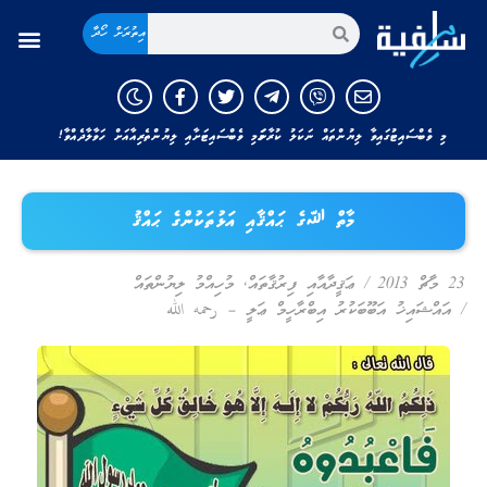
އިތުރަށް ހޯދާ
މި ވެބްސައިޓުގައިވާ ލިޔުންތައް ނަކަލު ކުރާނަމަ މި ވެބްސައިޓަށާއި ލިޔުންތެރިއާއަށް ހަވާލާދެއްވާ!
މާތް ﷲގެ ޙައްޤާއި އަޅުތަކުންގެ ޙައްޤު
23 މާޗް 2013
/
ޢަޤީދާއާއި ފިރުޤާތައް
,
މުހިއްމު ލިޔުންތައް
/
އައްޝައިޚު އަބޫބަކުރު އިބްރާހީމް ޢަލީ – رحمه الله