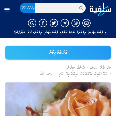
އިތުރަށް ހޯދާ
މި ވެބްސައިޓުގައިވާ ލިޔުންތައް ނަކަލު ކުރާނަމަ މި ވެބްސައިޓަށާއި ލިޔުންތެރިއާއަށް ހަވާލާދެއްވާ!
އަދަބުވެރިވުން
26 މާޗް 2013
/
ޢާންމު ލިޔުން
/
އައްޝައިޚު އަބޫބަކުރު އިބްރާހީމް ޢަލީ – رحمه الله