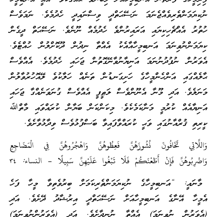
ނުކިޔަމަންތެރިވެއްޖެނަމަ ނަސޭޙަތްދީ ވިސްނައިދީ ހެދުމެވެ. ނަމަވެސް
ހުތުރު އެއްޗެހިކިޔައި އަރައިރުންވެ ހެދުމެއް ނޫނެވެ. ނަސޭޙަތް ދީގެން
ކިޔަމަންނުވިނަމަ އަނބިމީހާއާއެކު އެއްތާ ނިދުން ދޫކޮށްލުން ހުއްޓެވެ.
އެވަރުން ނުފުދުނުނަމަ އަނިޔާނުވާނޭގޮތުން ޖަހައި ހެދުމެވެ. އެއްވެސް
ޙާލެއްގައި އަންހެންމީހާގެ ހަށިގަނޑުން ތަނެއް ހަލާކުވެ ލޭއޮހުރުވާލުން
މަނަލެވެ. އަދި މޫނާ އެނޫންވެސް ލަޠީފީ އެއްވެސް ގުނަވަނެއްގާ ޖަހައި
އަނިޔާއެއް ކުރުމީ މަނާކަމެކެވެ. މިކަންކަން ބަޔާން ކުރައްވައި މާތްﷲ
ކީރިތި ޤުރްއާނުގައި ވަޙީ ކުރައްވާފައިވާ ބަސްފުޅުވެސް ވިދާޅުވާށެވެ.
وَاللَّاتِي تَخَافُونَ نُشُوزَهُنَّ فَعِظُوهُنَّ وَاهْجُرُوهُنَّ فِي الْمَضَاجِعِ
وَاضْرِبُوهُنَّ فَإِنْ أَطَعْنَكُمْ فَلَا تَبْغُوا عَلَيْهِنَّ سَبِيلًا – النساء: ٣٤
މާނައީ: “އަނބިމީހާގެ ނުކިޔަމަންތެރިކަމަށް ބިރުވެތިވާ މީހާ ފަހެ
އެމީހާ އޭނާގެ އަނބިމީހާއަށް ނަސޭޙަތްދީ އިރުޝާދު ދޭށެވެ. އަދި
(އެވަރުން ނުވިނަމަ) އެއްތާ ނުނިދާށެވެ. އަދި (އެވަރުންނުވިނަމަ)