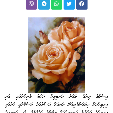
އިސްލާމް ދީނުގެ މަގަށް އަނބިމީހާ އަދަބު ވެރިކުރުވައި އަދި
ފިރިމީހާއަށް ކިޔަމަންތެރިވާނޭ ރަނގަޅު އަޞްލުތައް ދަސްކޮށްދީ ހެދުމަކީ
ފިރިމީހާގެ ފަރާތުން އަނބިމީހާއަށް ލިބެންވާ ޙައްޤެކެވެ. އެއީ އަނބިމީހާ