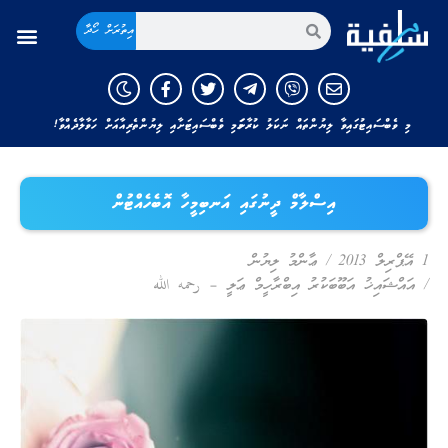
އިތުރަށް ހޯދާ
މި ވެބްސައިޓުގައިވާ ލިޔުންތައް ނަކަލު ކުރާނަމަ މި ވެބްސައިޓަށާއި ލިޔުންތެރިއާއަށް ހަވާލާދެއްވާ!
އިސްލާމް ދީނުގައި އަނބިމީހާ އޮބެހެއްޓުން
1 އޭޕްރިލް 2013
/
ޢާންމު ލިޔުން
/
އައްޝައިޚު އަބޫބަކުރު އިބްރާހީމް ޢަލީ – رحمه الله