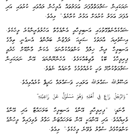
ނަރަކައިން ސަލާމަތްވާފަދަ ޢަމަލުތައް އެމީހުން ލައްވައި ކުރުވައި އަދި
އެފަދަ ޢަމަލު ކުރުމަށް އަމުރު ކުރާށެވެ.” މިއެވެ.
ޝައްކެއްނެތްގޮތުގައި އަނބިމީހާއީ އެންމެގާތް އަހުލުވެރީންކުރެ މީހެކެވެ.
އިސްވެދިޔަ އާޔަތުގެ ޞަރީޙަ ލަފްޒުން ބަޔާންވެ އެނގެނީ ތިމާގެ
އަނބިމީހާ ދީނާ ޚިލާފް ކަންތައްކުރާނަމަ އެކަން މާނާކޮށް ހެދުމީ
ފިރިމީހާގެ ބޮޑު ވާޖިބެއްކަމެވެ. އެހެންނޫންނަމަ އޭނާ ނަރަކައިން
ސަލާމަތްކުރާށޭ ވަޙީ ކުރެއްވުމުގެ މާނައެއް ނެތެވެ.
ރަސޫލުﷲ ޞައްލަﷲ ޢަލައިހި ޥަސައްލަމް ޙަދީޘް ކުރެއްވިއެވެ.
“وَالرَّجْلُ رَاعٍ فِي أَهْلِهِ وَهُوَ مَسْئُوْلٌ عَنْ رَاعِيَّتِهِ”
މާނައީ: “ފިރިމީހާއީ އޭނާގެ އަނބިމީހާ ބަލަހައްޓާ އަދި އޭނާގެ
ވެރިޔާއެވެ. އަދި އޭނާއަކީ އޭނާ ބަލަހައްޓަން ޙަވާލު ވެވިފައިވާ މީހުންގެ
ކަންތަކާމެދު ސުވާލު ވެވޭނެ މީހެކެވެ.” މިއެވެ.