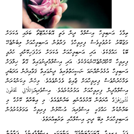
ތިމާގެ އަނބިމީހާ އިސްލާމް ދީން މަތީ އޮބެހެއްޓޭތޯ ބަލައި އެކަމަށް
މަޖުބޫރު ކުރުވުމީވެސް ފިރިމީހާގެ ފަރާތުން އަނބިމީހާއަށް ލިބެންޖެހޭ
ބޮޑު ޙައްޤެކެވެ. އަދި އަނބިމީހާއަށް އެކަމަށް މަގުފަހިކޮށްދީ ހެދުމީ
ފިރިމީހާ ކޮށްދޭންޖެހޭނެކަމެކެވެ. އަދި އިސްލާމްދީނުގައިވާ ގޮތާ ޚިލާފަށް
އަނބިމީހާ އުޅެމުންދާނަމަ ނަޞީޙަތްތެރިވެ ދީނުގައިވާ ޤަވާއިދުން އަދަބުދީ
ތަޅާހެދުންވެސް ފިރިމީހާއަށް ޖާއިޒު ވެގެންވެއެވެ. މިހެން މިކަންކުރަން
އިސްލާމްދީން ފިރިމީހާއަށް އަމުރުކުރެއެވެ. އިސްވެދިޔަوَاللَّاتِي تَخَافُونَ
نُشُوزَهُنَّގެ އާޔަތުން އޮޅުމެއްނެތި ބަޔާންވެއެވެ. މި ޢިބާރާތް ކޮޅުގާ މި
ބަޔާންކުރާ ޙައްޤަކީ އިސްވެދިޔަ އުޞޫލުން ފިރިމީހާ ޢަމަލުކުރުމުން
އަނބިމީހާއަށް ލިބޭ ދީނީ އިޞްލާޙާއި ތަރުބިއްޔަތެވެ.
ފަހެ ފިރިމީހާ އޮބަހައްޓަންޖެހޭ ކަންތަކަކީ އިސްލާމްދީނުގެ ފަރާތުން