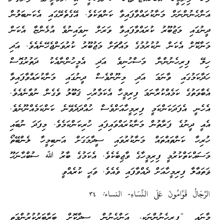
އަންހެނުންނަށް މަނާކުރައްވާފައިވާ ކަންތަކެވެ. އޭގެތެރޭގައި އެކަނބަލުން
ދީނުގައި މަޖުބޫރު ކުރައްވާފައިވާ ވަރަށް ނިވައިނުވެ އުޅެންޏާ އެކަން
މަނާކޮށް އެކަން ނުކުރުމުގެ މައްޗަށް މަޖުބޫރު ކުރުވަންޖެހޭނެއެވެ. އަދި
ހިލޭ ފިރިހެނުންނާ މަސްހުނިވެ އަދި އެމީހުންނާއެކު ދަތުރުގޮސް
ހަދާކަމުގައި ވާނަމަ އަދި މިނޫންވެސް ދީނުގައި މަނާކުރައްވާފައިވާ
އެބާވަތުގެ ކަމެއްކުރާނަމަ ފިރިމީހާ އެކަމާރުހި ޤަބޫލު ވެގެން ނުވާނެއެވެ.
އެހެނީ އެފަދަކަންކަމީ ފިރިމީހާއަށްވެސް ހުއްދަދެވޭނެ ކަންކަމެއްނޫނެވެ.
އެއީ ދީނުގެ ފަރާތުން މަނާކުރައްވައިފައި ހުރިކަންކަމެވެ. މިފަދަ ނުބައި
ހުރިހާ ކަންތައްތައް މަނާކުރުވައި ސީދާމަގަށް އަނބިމީހާ ލެންބޭތޯ
މަސައްކަތްކުރުމީ ފިރިމީހާގެ ވާޖިބެކެވެ. އެކަމުގެ ބާރު ﷲ ސުބްޙާނަހޫ
ޥަތަޢާލާ ފިރިމީހާއަށް ދެއްވާފައި ވެއެވެ. ވަޙީ ކުރެއްވީ
الرِّجَالُ قَوَّامُونَ عَلَى النِّسَاءِ- النساء: ٣٤
މާނައީ “ފިރިހެނުންނަކީ، އަންހެނުން ސީދާކޮށް ބަރާބަރުކުރުންމަތީ