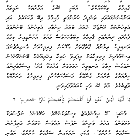
ޤާއިމްވެ ތިބޭބައެކެވެ.” އެބަހީ ﷲގެ އަމުރުތަކާ ނަހީތައް
އަންހެނުންލައްވައި ތަންފީޛު ކުރުންމަތީ ޤާއިމްވެ ތިބޭ ވާހަކައެވެ. އަދި
އެމީހުންނަށް ދޭންޖެހޭ ޚަރަދު ބަރަދު ދިނުމާއި އެމީހުންގެ ބޭނުންތައް
ފުއްދައި ދިނުންމަތީ ޤާއިމްވެ ތިބޭވާހަކަވެސް މެއެވެ. އެހެންވީއިރު ތިމާގެ
އަނބިމީހާ ވިޔާނުދާ ގޮތްގޮތަށް އުޅޭކަން ފިރިމީހާއަށް އެނގިއްޖެނަމަ
އިސްލާމްދީން ފިރިމީހާއަށް ދީފައިވާ ހުރިހާ އިޚްތިޔާރެއް ބޭނުންކޮށްގެން
ނަމަވެސް ތިމާގެ އަނބިމީހާ ހަމަމަގަށް އެޅުވޭތޯ އާދެ! އިސްލާމްދީނުގެ
ހިދާޔަތުގެ ތެރެއަށް ގެނެވޭތޯ މަސައްކަތްކުރުމީ ފިރިމީހާގެ ވަރަށްބޮޑު
ވާޖިބެކެވެ. މާތް ﷲ ވަޙީ ކުރައްވާފައިވަނީ
يَا أَيُّهَا الَّذِينَ آمَنُوا قُوا أَنفُسَكُمْ وَأَهْلِيكُمْ نَارًا -التحريم: ٦
މާނައީ: “އޭ އީމާންވެއްޖެ މީސްތަކުންނޭވެ. ކަލޭމެންގެ ނަފްސުތަކާ
ކަލޭމެންގެ އަހުލު ވެރީންގެ ނަފްސު ތައްވެސް ކަލޭމެން އަލިފާނުން
ސަލާމަތް ކުރާށެވެ”. އެބަހީ ނަރަކައިން ސަލާމަތް ކުރާށެވެ. ޔަޢުނީ