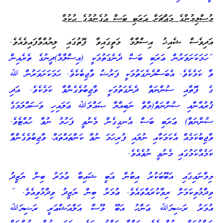
މުސްލިމުންގެ މައްޗަށް ޢަރަބި ބަސް އުގެނުމުގެ ޙުކުމް
އަދިވެސް ޝެއިޚު އިސްލާމް މަތީގައިވާ ފޮތުގައި ލިޔުއްވާފައިވެއެވެ.
“ހަމަކަށަވަރުން ޢަރަބި ބަސް ދެނެގަތުމަކީ (އިސްލާމް)ދީނުގެ ތެރެއިން
ވާ ކަމެކެވެ. އެބަސްދެނެގަތުމަކީ ފަރުޟު ވާޖިބެކެވެ. ހަމަކަށަވަރުން ﷲ
ގެ ފޮތާއި ސުންނަތް ދެނެގަތުމަކީ ވާޖިބުވެގެންވާ ކަމެކެވެ. އަދި
ޤުރުއާނާއި ސުންނަތް(މާތް ނަބިއްޔާ ޞައްލަﷲ ޢަލައިހި ވަސައްލަމަގެ
ސުންނަތް) ޢަރަބި ބަސް އެނގިގެން މެނުވީ ފަހުމު ނުވާ ހުއްޓެވެ.
ވާޖިބުކަމެއް އެކަމަކާއި ނުލައި ފުރިހަމަ ނުވާ ކަންތައްތައް، ވާޖިބުވެގެންވާ
ކަމެއްކަމުގައި މެނުވީ ނުވެއެވެ.
މިމާނައިގައި އަބޫބަކުރު އިބުން އަބީ ޝައިބާ ޢުމަރު ބިން ޔަޒީދު
ވިދާޅުވިކަމަށް ރިވާކުރައްވައެވެ. ޢުމަރު ބިން ޔަޒީދު ވިދާޅުވިއެވެ. ”
އުމަރު ރަޟިޔަﷲ ޢަންހު އަބޫ މޫސާ އަލްއަޝްޢަރީ ރަޟިޔަﷲ