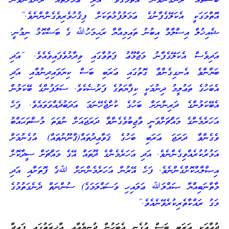
ބަސްތައް ދެނެގަނެވެން އޮތްމަގެވެ. އަދި ޢަމަލުތައް ދެނެގަނެވެން
އޮތްމަގަކީ އެކަލޭގެފާނުގެ ޢަމަލުފުޅުތަކަށް ފިޤުހުވެރިވެގެންންނެވެ.”
ޝެއިޚުލް އިސްލާމް އިބުނު ތައިމިއްޔާ ރަޙިމަހުﷲ ގެ ބަސްކޮޅު ނިމުނީ.
އަދިވެސް އެކަލޭގެފާނު މަޖްމޫޢު ފަތުވާގައި ވިދާޅުވެފައިވެއެވެ. “އަދި
ބަޔާންވެ އެނގިގެންވާ ގޮތުގައި ޢަރަބި ބަސް ކިޔަވައިދިނުމާއި އަދި
އެބަހުގެ ތަޢުލީމު ދިނުމަކީ ކިފާޔަތުގެ ފަރުޟެކެވެ. ސަލަފުންގެ ބޭކަލުން
އެބޭކަލުންގެ ދަރިންނަށް ބަހުގެ ކުށްޖެހޭނަމަ އަދަބުދެއްވަވައެވެ. ފަހެ
އަހަރެމެންގެ މައްޗަށްވަނީ ވާޖިބުވެގެންވާ ދަރަޖައަށް ނުވަތަ މުސްތަޙައްބު
ވެގެންވާ ދަރަޖަ ޢަރަބި ބަހުގެ ޤަވާޢިދުތައް(ޤާނޫނުތައް) އުގެނުމަށް
އަމުރުކުރެއްވިގެންނެވެ. އަދި އަހަރެމެންގެ ދޫތައް އޭގެ މައްޗަށް ސީދާކޮށް
އިޞްލާޙްކޮށްގެންނެވެ. ފަހެ އޭރުން އަހަރެމެންނަށް ﷲގެ ފޮތަށާއި އަދި
މާތްނަބިއްޔާ ޞައްލަﷲ ޢަލައިހި ވަސައްލަމަގެ) ސުންނަތް ދެނެގަތުމުގެ
މަގު ރައްކާތެރިކުރެވޭނެއެވެ.”
ދުޢާއަކީ ޢަރަބި ބަސް އުގެނި އެބަހުން ދުނިޔެއާއި އާޚިރަތުގައި ފައިދާ