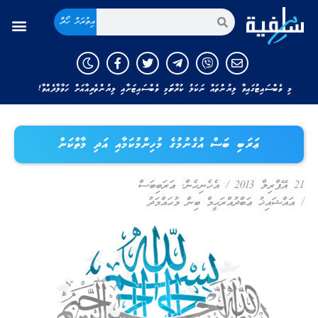
އިތުރަށް ހޯދާ
މި ވެބްސައިޓުގައިވާ ލިޔުންތައް ނަކަލު ކުރާނަމަ މި ވެބްސައިޓަށާއި ލިޔުންތެރިއާއަށް ހަވާލާދެއްވާ!
ޢަރަބި ބަސް އުގެނުމުގެ މުހިންމުކަމާއި އަދި މާތްކަން
21 އޭޕްރިލް 2013
/
އެހެނިހެން
,
ޢަރަބިބަސް
/
އައްޝައިޚު ޢަބްދުއްރަޙީމް ބިން މުޙައްމަދު