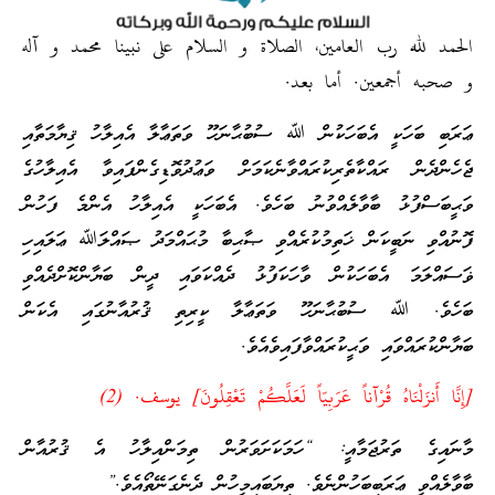
الحمد لله رب العامين، الصلاة و السلام على نبينا محمد و آله
و صحبه أجمعين. أما بعد.
ޢަރަބި ބަހަކީ އެބަހަކުން ﷲ ސުބުޙާނަހޫ ވަތަޢާލާ އެއިލާހު ޤިޔާމަތާއި
ޖެހެންދެން ރައްކާތެރިކުރައްވާނެކަމަށް ވަޢުދުވޮޑިގެންފައިވާ އެއިލާހުގެ
ވަޙީބަސްފުޅު ބާވާލެއްވުނު ބަހެވެ. އެބަހަކީ އެއިލާހު އެންމެ ފަހުން
ފޮނުއްވި ނަބީކަން ޚަތިމުކުރެއްވި ޞާޙިބާ މުޙައްމަދު ޞައްލަﷲ ޢަލައިހި
ޥަސައްލަމަ އެބަހަކުން ވާހަކަފުޅު ދެއްކަވައި ދީން ބަޔާންކޮށްދެއްވި
ބަހެވެ. ﷲ ސުބުޙާނަހޫ ވަތަޢާލާ ކީރިތި ޤުރުއާނުގައި އެކަން
ބަޔާންކުރައްވައި ވަޙީކުރައްވާފައިވެއެވެ.
[إِنَّا أَنزَلْنَاهُ قُرْآناً عَرَبِيّاً لَعَلَّكُمْ تَعْقِلُونَ] يوسف. (2)
މާނައިގެ ތަރުޖަމާއީ: “ހަމަކަށަވަރުން ތިމަންއިލާހު އެ ޤުރުއާން
ބާވާލެއްވީ ޢަރަބިބަހުންނެވެ. ތިޔަބައިމީހުން ދެނެގަނޭތޯއެވެ.”