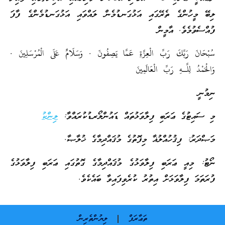
ލިބޭ މީހުންގެ ތެރޭގައި އަޅުގަނޑުމެން ލައްވައި އަޅުގަނޑުމެންގެ ފާފަ
ފުއްސެވުމެވެ. އާމީން
سُبْحَانَ رَ‌بِّكَ رَ‌بِّ الْعِزَّةِ عَمَّا يَصِفُونَ . وَسَلَامٌ عَلَى الْمُرْ‌سَلِينَ .
وَالْحَمْدُ لِلَّـهِ رَ‌بِّ الْعَالَمِينَ
ނިމުނީ
މި ސައިޓުގެ ޢަރަބި ފިލާވަޅުތައް ޑައުންލޯރޑުކުރައްވާ:
ލިންކު
މަޞްދަރު: ފިޤުހުއްލުޣާ މިފޮތުގެ މުޤައްދިމާގެ ޚުލާޞާ.
ނޯޓު: މިއީ ޢަރަބި ފިލާވަޅުގެ މުޤައްދިމާގެ ގޮތުގައި ޢަރަބި ފިލާވަޅުގެ
ފުރަތަމަ ފިލާވަޅަށް އިތުރު ކުރެވިފައިވާ ބައެކެވެ.
ތަޢާރަފް
ލިޔުންތެރިން