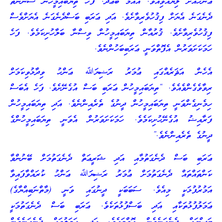
ޢަންހުއަށް ލިޔުއްވިއެވެ. އައްމާ ބަޢްދު. ފަހެ ތިޔަބައިމީހުން ސުންނަތް
ދެނެގަނެ އެޔަށް ފިޤުހުވެރިވާށެވެ. އަދި ޢަރަބި ބަސްދެނެގަނެ އެޔަށްވެސް
ފިޤުހުވެރިވާށެވެ. ޤުރުއާން ތިޔަބައިމީހުން ވިސްނާ ބަލާހުށިކަމެވެ. ފަހެ
ހަމަކަށަވަރުން އެފޮތްވަނީ ޢަރަބިބަހުންނެވެ.
އެހެން އަޘަރެއްގައި ޢުމަރު ރަޟިޔަﷲ ޢަންހު ވިދާޅުވިކަމަށް
ރިވާވެގެންވެއެވެ. “ތިޔަބައިމީހުން ޢަރަބި ބަސް އުގެނޭށެވެ. ފަހެ އެބަސް
ހިމެނިގެންވަނީ ތިޔަބައިމީހުން ދީނުގެ ތެރެއިންނެވެ. އަދި ތިޔަބައިމީހުން
ފަރާއިޟު އުގެނޭހުށިކަމެވެ. ހަމަކަށަވަރުން އެވަނީ ތިޔަބައިމީހުންގެ
ދީނުގެ ތެރެއިންނެވެ.”
ޢަރަބި ބަސް ދެނެގަތުމާއި އަދި ޝަރީޢަތް ދެނެގަތުމަށް ބޭނުންވާ
ކަންތައްތައް ދެނެގަތުމަށް ޢުމަރު ރަޟިޔަﷲ ޢަންހު ކުރައްވާފައިވާ
އަމުރުފުޅަކީ މިއެވެ. ސަބަބަކީ ދީނުގައި ވަނީ (މާތްނަބިއްޔާގެ)
ޢަމަލުފުޅުތަކާއި އަދި ބަސްފުޅުތަކެވެ. ޢަރަބި ބަސް ދެނެގަތުމަކީ