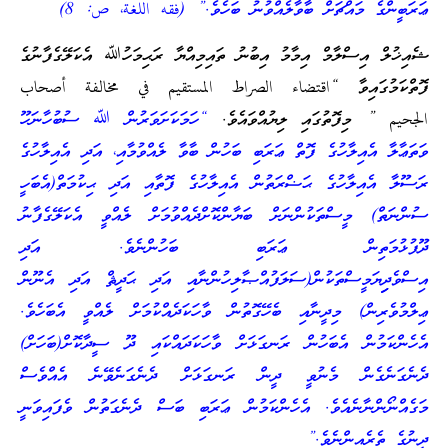
ޢަރަބީންގެ މައްޗަށް ބާވާލެއްވުނު ބަހެވެ.” (فقه اللغة، ص: 8)
ޝެއިޚުލް އިސްލާމް އިމާމު އިބުނު ތައިމިއްޔާ ރަޙިމަހުﷲ އެކަލޭގެފާނުގެ
ފޮތްކަމުގައިވާ “اقتضاء الصراط المستقيم في مخالفة أصحاب
الجحيم ” މިފޮތުގައި ލިޔުއްވައެވެ.
“ހަމަކަށަވަރުން ﷲ ސުބުހާނަހޫ
ވަތަޢާލާ އެއިލާހުގެ ފޮތް ޢަރަބި ބަހުން ބާވާ ލެއްވުމާއި، އަދި އެއިލާހުގެ
ރަސޫލާ އެއިލާހުގެ ޙަޟްރަތުން އެއިލާހުގެ ފޮތާއި އަދި ޙިކުމަތް(އެބަހީ
ސުންނަތް) މީސްތަކުންނަށް ބަޔާންކޮށްދެއްވުމަށް ލެއްވީ އެކަލޭގެފާނު
ދޫފުޅުމަތިން ޢަރަބި ބަހުންނެވެ. އަދި
އިސްވެދިިޔަމީސްތަކުން(ސަލަފުއްޞާލިހުންނާއި އަދި ޙަދީޘް އަދި އެނޫން
ޢިލްމުވެރިން) މިދީނާއި ބެހޭގޮތުން ވާހަކަދެއްކުމަށް ލެއްވީ އެބަހެވެ.
އެހެންކަމުން އެބަހުން ރަނގަޅަށް ވާހަކަދައްކައި ދޫ ސީދާކޮށް(ބަހަށް)
ދެނެގަނެގެން މެނުވީ ދީން ރަނގަޅަށް ދެނެގަނެވޭނެ އެއްވެސް
މަގެއްނޯންނާނެއެވެ. އެހެންކަމުން ޢަރަބި ބަސް ދެނެގަތުން ވެފައިވަނީ
ދީނުގެ ތެރެއިންނެވެ.”