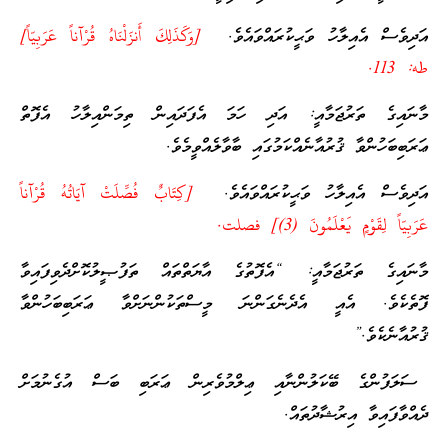
އަދިވެސް އެއިލާހު ވަޙީކުރައްވައެވެ.
[وَكَذَلِكَ أَنزَلْنَاهُ قُرْآناً عَرَبِيّاً]
طه: 113.
މާނައިގެ ތަރުޖަމާއީ: އަދި ހަމަ އެފަދައިން ތިމަންއިލާހު އެފޮތް
ޢަރަބިބަހުންވާ ޤުރުއާނެއްކަމުގައި ބާވާލެއްވީމެވެ.
އަދިވެސް އެއިލާހު ވަޙީކުރައްވައެވެ.
[كِتَابٌ فُصِّلَتْ آيَاتُهُ قُرْآناً
عَرَبِيّاً لِقَوْمٍ يَعْلَمُونَ (3)] فصلت.
މާނައިގެ ތަރުޖަމާއީ: “އެފޮތުގެ އާޔަތްތައް ތަފުޞީލުކޮށްދެވިފައިވާ
ފޮތެކެވެ. އެއީ އެދެނެގަންނަ މީސްތަކުންނަށްވާ ޢަރަބިބަހުންވާ
ޤުރުއާނެކެވެ.”
ސަލަފުންގެ ބޭކަލުންނާއި ޢިލްމުވެރިން ޢަރަބި ބަސް އުގެނުމަށް
ދެއްވާފައިވާ އިރުޝާދުތައް.