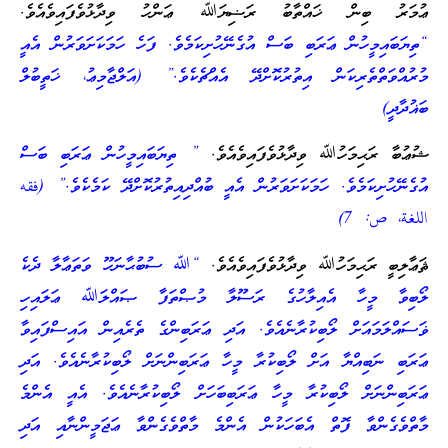
ޢުމަރު ބިން ޚައްތާބު ރަޟިޔަﷲ ޢަންހު ވިދާޅުވެފައިވެއެވެ.
“ތިޔަބައިމީހުން ޢަރަބި ބަސް އުގެނޭހުށިކަމެވެ. ފަހެ ހަމަކަށަވަރުން އެއީ
މުރުއްވަތްތެރިކަން އިތުރުކޮށްދޭ އެއްޗެކެވެ.” (އަލްޖާމިޢު، ޚަތީބުލް
ބަޣުދާދީ)
ޝުޢުބާ ރަޙިމަހުﷲ ވިދާޅުވެފައިވެއެވެ.
” ތިޔަބައިމީހުން ޢަރަބި ބަސް
އުގެނޭހުށިކަމެވެ. ހަމަކަށަވަރުން އެއީ ބުއްދިއިތުރުކޮށްދޭ ކަމެކެވެ.” (فقه
اللغة، ص: 7)
ޘަޢާލިބީ ރަޙިމަހުﷲ ވިދާޅުވެފައިވެއެވެ.
“ﷲ ސުބުޙާނަހޫ ވަތަޢާލާ ދެކެ
ލޯބިވާ މީހާ އެއިލާހުގެ ރަސޫލާ މުޞްތަފާ ޞައްލަﷲ ޢަލައިހި
ޥަސައްލަމައަށް ލޯބިކުރާނެއެވެ. އަދި ޢަރަބިންގެ ތެރެއިން އައިސްފައިވާ
ޢަރަބި ނަބިއްޔާ އަށް ލޯބިކުރާ މީހާ ޢަރަބިންނަށް ލޯބިކުރާނެއެވެ. އަދި
ޢަރަބިންނަށް ލޯބިކުރާ މީހާ ޢަރަބިބަހަށް ލޯބިކުރާނެއެވެ. އެއީ އެންމެ
މާތްވެގެންވާ ފޮތް އެބަހަކުން އެންމެ މާތްވެގެންވާ ޢަޖަމީންނާއި އަދި