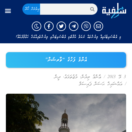
އިތުރަށް ހޯދާ
މި ވެބްސައިޓުގައިވާ ލިޔުންތައް ނަކަލު ކުރާނަމަ މި ވެބްސައިޓަށާއި ލިޔުންތެރިއާއަށް ހަވާލާދެއްވާ!
އެންމެ ފަހުގެ “ވާރޝަން”
3 މޭ 2013
/
ޢާންމު ލިޔުން
,
މުޖުތަމަޢު
,
ދީން
/
އައްޝައިޚް ޙަސަން ފައިޞަލް