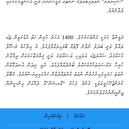
“ސެކިޔުލަރ” ނުވަތަ
މިބާވަތުގެ ނަންތައް އެމީހުންނަށް ދެނީ އެހެންވީމަކަމުގައި
ވެދާނެއެވެ
.
ޔަޤީންވާ ކަމަކީ އެންމެކަމެކެވެ. 1400 އަހަރު ކުރިން ހަތް އުޑުމަތިން ﷲ
ތަޢާލާ ވަނީ ބަދަލު ނުވާނެ ފޮތެއް ބާވައިލައްވާފައެވެ. އެ އިލާހުގެ ރަސޫލާ
މުޙައްމަދު ޞައްލަﷲ ޢަލައިހި ވަސައްލަމަ ވަނީ ޤިޔާމަތާހަމައަށް ދިމާވާނެ
ހުރިހާ މައްސަލަތަކެއްގެ
ޙައްލު ބުނެދެއްވާފައެވެ. އެއީ ނިދަން އުނދަގޫވުން
ނުވަތަ ހަމައިގައި
ނުހުރުން ނުވަތަ މުރުތައްދުވުން ކަމުގައިވިޔަސްމެއެވެ. ޤަބޫލު
ކުރަންޖެހޭ
ހަޤީގަތަކީ އެންމެ ފަހުގެ “ވާރޝަން”އާ ދެކޮޅަށް އިންސީންނާ
ޖިންނީން
ނުކުޅެދުނުކަމެވެ
.
ތަޢާރަފް
ލިޔުންތެރިން