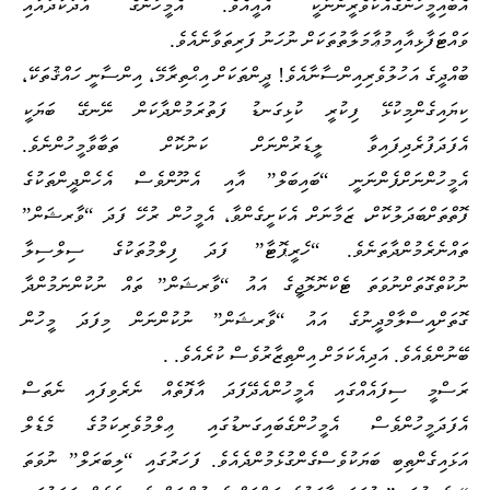
އެބައިމީހުންގެ
އެކުވެރީންނަކީ އެއީއެވެ. އެމީހުންގެ އާދަކާދައާއި
ވައްޓަފާޅިއާއި
މުޢާމަލާތުތަކަށް ނުހަނު ފަރިތަވާނެއެވެ
.
ބުއްދީގެ އަހުލުވެރި
އިންސާނާއެވެ! ދީންތަކަށް އިޙްތިރާމޭ، އިންސާނީ ހައްޤުތަކޭ،
ކިޔައިގެން
މިކުޅޭ ފިކުރީ ކުޅިގަނޑު ފަތުރަމުންދާކަން ނޭނގޭ ބަޔަކީ
އެފަދަ
ފުރެދިފައިވާ ލީޑަރުންނަށް ކަނުކޮށް ތަބާވާމީހުންނެވެ.
އެމީހުންނަށް
ފެންނަނީ “ބައިބަލް” އާއި އެނޫންވެސް އެހެންދީންތަކުގެ
ފޮތްތަށް
ބަދަލުކޮށް، ޒަމާނަށް އެކަށީގެންވާ، އެމީހުން ރުހޭ ފަދަ “ވާރޝަން”
ތައް
ނެރެމުންދާތަނެވެ. “ހެރީޕޮޓާ” ފަދަ ފިލްމުތަކުގެ ސިލްސިލާ
ނުކުތްގޮތަށް
ނުވަތަ ޓެކްނޮލޮޖީގެ އައު “ވާރޝަން” ތައް ނުކުންނަމުންދާ
ގޮތަށް
އިސްލާމްދީނުގެ އައު “ވާރޝަން” ނުކުންނަން މިފަދަ މީހުން
ބޭނުންވެއެވެ. އަދި
އެކަމަށް އިންތިޒާރުވެސް ކުރެއެވެ
. .
ރަސްމީ ސިފައެއްގައި އެމީހުން
އެދޭފަދަ އާފޮތެއް ނެރެވިފައި ނެތަސް
އެފަދަމީހުންވެސް އެމީހުންގެ
ބައިގަނޑުގައި ޢިލްމުވެރިކަމުގެ މެޑެލް
އަޅައިގެންތިބި ބަޔަކުވެސް
ގެންގުޅެމުންދެއެވެ. ފަހަރުގައި “ލިބަރަލް” ނުވަތަ