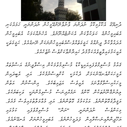
ދުނިޔޭގެ އެކޮޅުމިކޮޅު ނުދަންނަ ވާނުވާނޭންގޭ
މީހުން ނުދަންނަނީ ހަމައެކަނި
އެބައިމީހުންގެ ކަލަކުވާކަން އެކަންޏެއް
ނޫނެވެ. އެހެނެއްކަމަކު އެބައިމީހުން
އެދައުވާކުރާ ދީނެއްގެ ޙަޤީގަތެއްވެސް
އެބައިމީހުންނަކަށް ނޭނގެއެވެ. ޙަޤީގަތަކީ
އެއީކަމުގައިވާތީވެ
އެކަމާމެދު ހައިރާންވާކަށްވެސް ނުޖެހެއެވެ.
ޤައުމު މުސްލިމްވެފައި
އައިޑީކާޑު މުސްލިމުވުމަކުން އިސްލާދީނުގެ އަސްލުތައް
އެމީހަކަށް
އެނގޭނެކަމަށް ދެކުމަކީ ކުށްވިސްނުމެކެވެ. އަދި އެބީދައިން
މީހަކު
އިސްލާމްވާނަމަ އެއީވެސް އަޖައިބެކެވެ. އިންސާނުން އަތުން
ލިޔުނު
ޤާނޫނުތަކުން ކޮންމެ ނަމެއްދިނަސް މުސްލިމުންނަކީ ވަކިބަޔެކެވެ.
އަޤީދާގެ
ގޮތުންނެވެ. އަޅުކަމުގެ ގޮތުންނެވެ. އަދި މުޢާމަލާތުގައިވެސް މެއެވެ
.
މިކަންވެސް ނުދަންނަނީ “ނަން” މުސްލިމްވެފައި ކަމުގައި
ޔަހޫދީންނާއި
ނަޞާރާއިން ފަދަމީހުންނެވެ. އެބައިމީހުންނަށް އެނގޭނެއެވެ.