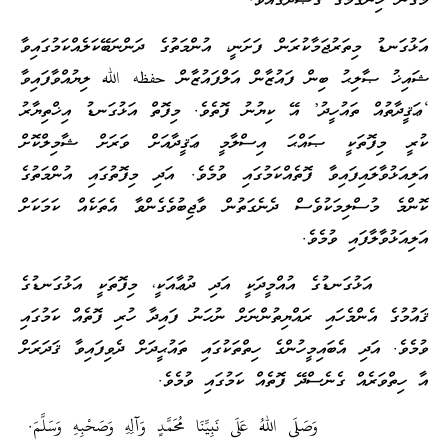
މަގުން ހިނގުމުގެ ގަޞްދުގައެވެ.
އަޅުގަނޑު މިތަރުޖަމާކުރަން ފަށަނީ، އުންމަތުގެ ދަންނަބޭކަލެއްކަމުގައިވާ
ޝައިޚު ޞާލިޙު ބިން ފައުޒާން އަލްފައުޒާން حفظه الله ލިޔުއްވާފައިވާ
‘ޢަޤީދާތުއް ތައުހީދު’ އޭ ކިޔުނު ފޮތެވެ. މިފޮތް އަޅުގަނޑު އިޚްތިޔާރު
ކުރީ މިފޮތަކީ ޞައްޙަ އިސްލާމީ ޢަޤީދާއަށް ވަރަށް ޝާމިލްކޮށް
އަލިއަޅުވާލައިފައިވާ ފޮތެއްކަމުގައި ވުމެވެ. އަދި މިފޮތުގައި އުންމަތުގެ
ކޮންމެ މުސްލިމަކުވެސް ދެނެގަތުން ވާޖިބުވެގެންވާ އެތަކެއް ކަމަކަށް
އަލިއަޅުވާލާފައި ވުމެވެ.
އަޅުގަނޑުގެ އުއްމީދަކީ އަދި ދުޢާއަކީ، މިފޮތަކީ އަޅުގަނޑުގެ
ޤައުމުގެ އެންމެހައި ރައްޔިތުންނަށް ނުހަނު ފައިދާ ހުރި ފޮތެއް ކަމުގައި
ވުމެވެ. އަދި އެބައިމީހުންގެ ހިތްތަކުގައި ތައުޙީދަށް ދެވިފައިވާ ޤަދަރަށް
އާ ހިތްވަރެއް ގެނެސްދޭ ފޮތެއް ކަމުގައި ވުމެވެ.
وَصَلَى اللهُ عَلَى نَبِيِّنَا مُحَمَّدٍ وَآلِهِ وَصَحْبِهِ وَسَلَّمَ.