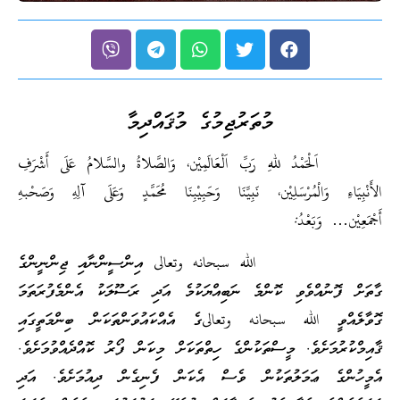
މުތަރުޖިމުގެ މުޤައްދިމާ
اَلْحَمْدُ للهِ رَبِّ اَلْعَالَمِيْن، وَالصَّلاةُ والسَّلامُ عَلَى أَشْرَفِ
الأَنْبِيَاءِ وَالْمُرْسَلِيْن، نَبِيِّنَا وَحَبِيْبِنَا مُحَمَّدٍ وَعَلَى آلِهِ وَصَحْبهِ
أَجْمَعِيْن… وَبَعْدُ:
الله سبحانه وتعالى
އިންސީންނާއި ޖިންނީންގެ
ގާތަށް ފޮނުއްވެވި ކޮންމެ ނަބިއްޔަކުމެ އަދި ރަސޫލަކު އެންމެފުރަތަމަ
ގޮވާލެއްވީ الله سبحانه وتعالىގެ އެއްކައުވަންތަކަން ބިންމަތީގައި
ޤާއިމްކުރުމަށެވެ. މީސްތަކުންގެ ހިތްތަކަށް މިކަން ފޯރު ކޮއްދެއްވުމަށެވެ.
އެމީހުންގެ ޢަމަލުތަކުން ވެސް އެކަން ފެނިގެން ދިއުމަށެވެ. އަދި