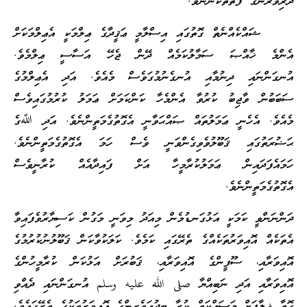
ދަރިވަރުންގެ ފޮތްތަކުންނެވެ.
ޝައްކެއްނެތް ގޮތުގައި އިސްލާމީ ޢަޤީދާގެ ޢިލްމަކީ އެޢިލްމަކަށް
އެންމެ ޚާއްޞަ ސަމާލުކަމެއް ދޭން ޖެހޭ އަސާސީ ޢިލްމެވެ.
އުނގަންނައި ދިނުމާއި އުނގެނުމުގަވެސް މެއެވެ. އަދި އެޢިލްމުގެ
ސަބަބުން ވާޖިބު ކުރުވާ އެންމެހާ ކަންކަމަށް ޢަމަލު ކުރުމުގައިވެސް
މެއެވެ. އެހެނީ ޢަމަލުތައް ޞައްޙަވާނީ އެގޮތުގެމަތީންނެވެ. އަދި ﷲގެ
ޙަޟުރަތުގައި ޤަބޫލުވެވިގެންވަނީ ވެސް ހަމަ އެގޮތުގެމަތީންނެވެ.
ހަމައެފަދައިން ޢަމަލުކުރާމީހާ އަށް ފައިދާއެއް ކުރާނީވެސް
އެގޮތުގެމަތީންނެވެ.
ދަންނަންވީ ކަމަކީ އަޅުގަނޑުމެން މިއަދު މިވަނީ މަގުން ކަސިޔާރުވެފައިވާ
އެތަކެއް އޮއިވަރުތަކެއްގެ ތެރޭގައި ކަމެވެ. ކަލަކުވާކަން ޤަބޫލުނުކުރުމުގެ
އޮއިވަރާއި، ސޫފީންގެ އޮއިވަރާއި، ޤަބުރަށް އަޅުކަން ކުރާމީހުންގެ
އޮއިވަރާއި އަދި ނަބިއްޔާ صلى الله عليه وسلم އުނގަންނައި ދެއްވި
ގޮތާ ޚިލާފަށް މަސައްކަތް ކުރާ ބިދުޢަވެރިންގެ އޮއިވަރުތަކުގެ ތެރޭގައެވެ.