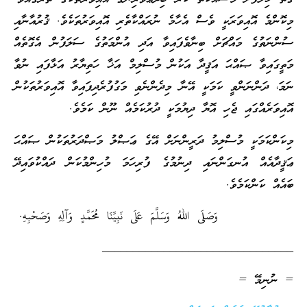
މިކޮންމެ އޮއިވަރަކީ ވެސް އެހާމެ ނުރައްކާތެރި އޮއިވަރުތަކެވެ. ޤުރުއާނާއި
ސުންނަތުގެ މައްޗަށް ބިނާވެފައިވާ އަދި އުންމަތުގެ ސަލަފުން އެގޮތެއް
މަތީގައިވާ ޞައްޙަ އަޤީދާ އަކުން މުސްލިމް އަޚާ ހަތިޔާރު އަޅާފައި ނުވާ
ނަމަ، ދަންނަންވީ ކަމަކީ އޭނާ މިދެންނެވި މަގުފުރެދިފައިވާ އޮއިވަރުތަކުން
އޮއިވަރެއްގައި ޖެހި އޮޔާ ދިޔުމަކީ ދުރުކަމެއް ނޫން ކަމެވެ.
މިކަންކަމަކީ މުސްލިމު ދަރީންނަށް އޭގެ ޢަޞްލު މަޞްދަރުތަކުން ޞައްޙަ
ޢަޤީދާއެއް އުނގަންނައި ދިނުމުގެ ފުރިހަމަ މުހިންމުކަން ދައްކުވައިދޭ
ބައެއް ކަންކަމެވެ.
وَصَلَى اللهُ وَسَلَّمَ عَلَى نَبِيِّنَا مُحَمَّدٍ وَآلِهِ وَصَحْبِهِ.
_______________________________
= ނުނިމޭ =