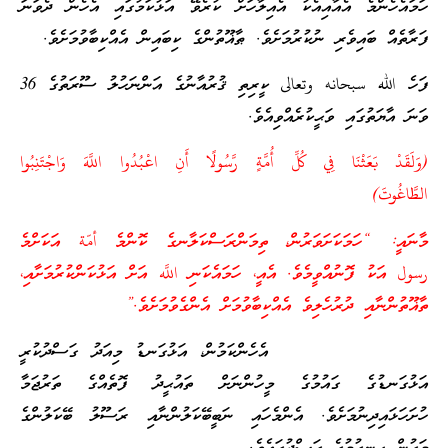
ހަމައެހެންމެ އެއާއިއެކު އެއިލާހަށް ކުރެވޭ އަޅުކަމުގައި އެހެން ދެވަނަ
ފަރާތެއް ބައިވެރި ނުކުރުމަށެވެ. ޠާޣޫތުންގެ ކިބައިން އެއްކިބާވުމަށެވެ.
ފަހެ الله سبحانه وتعالى ކީރިތި ޤުރުއާނުގެ އަންނަހުލު ސޫރަތުގެ 36
ވަނަ އާޔަތުގައި ވަޙީކުރެއްވިއެވެ.
(وَلَقَدْ بَعَثْنَا فِي كُلِّ أُمَّةٍ رَّسُولًا أَنِ اعْبُدُوا اللَّهَ وَاجْتَنِبُوا
الطَّاغُوتَ)
މާނައީ: “ހަމަކަށަވަރުން، ތިމަންރަސްކަލާނގެ ކޮންމެ أمّة އަކަށްމެ
رسول އަކު ފޮނުއްވީމެވެ. އެއީ، ހަމައެކަނި اللَّه އަށް އަޅުކަންކުރުމަށާއި،
ތާޣޫތުންނާއި ދުރުހެލިވެ އެއްކިބާވުމަށް އެންގެވުމަށެވެ.”
އެހެންކަމުން، އަޅުގަނޑު މިއަދު ގަސްދުކުރީ
އަޅުގަނޑުގެ ގައުމުގެ މީހުންނަށް ތައުޙީދު ފޮތެއްގެ ތަރުޖަމާ
ހުށަހަޅައިދިނުމަށެވެ. އެންމެހައި ނަބީބޭކަލުންނާއި ރަސޫލު ބޭކަލުންގެ