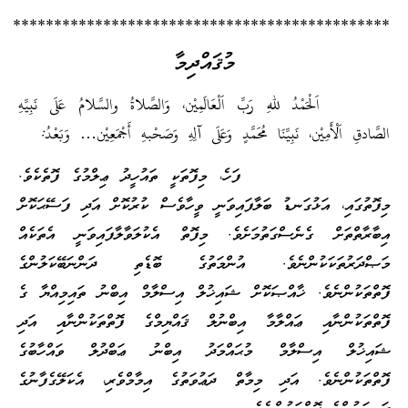
**********************************************
މުޤައްދިމާ
اَلْحَمْدُ للهِ رَبِّ اَلْعَالَمِيْن، وَالصَّلاةُ والسَّلامُ عَلَى نَبِيِّهِ
الصَّادقِ اَلْأَمِيْن، نَبِيِّنَا مُحَمَّدٍ وَعَلَى آلِهِ وَصَحْبهِ أَجْمَعِيْن… وَبَعْدُ:
ފަހެ، މިފޮތަކީ ތައުހީދު ޢިލްމުގެ ފޮތެކެވެ.
މިފޮތުގައި، އަޅުގަނޑު ބަލާފައިވަނީ ވީހާވެސް ކުރުކޮށް އަދި ފަސޭޙަކޮށް
އިބާރާތްތަށް ގެނެސްގަތުމަށެވެ. މިފޮތް އެކުލަވާލާފައިވަނީ އެތަކެއް
މަޞްދަރުތަކަކުންނެވެ. އުންމަތުގެ ބޮޑެތި ދަންނަބޭކަލުންގެ
ފޮތްތަކުންނެވެ. ޚާއްޞަކޮށް ޝައިޚުލް އިސްލާމް އިބްނު ތައިމިއްޔާ ގެ
ފޮތްތަކުންނާއި ޢައްލާމާ އިބްނުލް ޤައްޔިމްގެ ފޮތްތަކުންނާއި އަދި
ޝައިޚުލް އިސްލާމް މުޙައްމަދު އިބްނު ޢަބްދުލް ވައްހާބުގެ
ފޮތްތަކުންނެވެ. އަދި މިމާތް ދަޢުވަތުގެ އިމާމްވެރި، އެކަލޭގެފާނުގެ