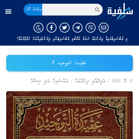
އިތުރަށް ހޯދާ
މި ވެބްސައިޓުގައިވާ ލިޔުންތައް ނަކަލު ކުރާނަމަ މި ވެބްސައިޓަށާއި ލިޔުންތެރިއާއަށް ހަވާލާދެއްވާ!
عقيدة التوحيد 1
11 މޭ 2013
/
ޢަޤީދާއާއި ފިރުޤާތައް
/
އައްޝައިޚް ޢަލީ ނިޝާމް