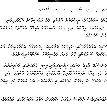
لام على رسول الله وعلى آله وصحبه أجمعين.
ާގެ ކަލާމްފުޅެވެ. މީސްތަކުން އުޅެންވީ ގޮތް ތަފުޞީލުކޮށް އެފޮތުގައިވަނީ
ށް ފުރިހަމައަށް އީމާންވެ، ދީނީ ޢިލްމު ޙާޞިލުކޮށް އެޢިލްމާ އެއްގޮތަށް ޢަމަލުކުރާ
ގެން ނުދާނެއެވެ.
ައިވާ އަމުރުފުޅުތަކާއި ނަހީތަކަށް ބަލާލާއިރު، އީމާންކަމުގެ އަހުލުވެރިންނާ މުޚާޠަ
ލުތައް ބަހައްޓަންވީ ގޮތް ވަރަށް ތަފްޞީލުކޮށް ބަޔާންކުރެވިފައިވެއެވެ.
ެނެސްދެވޭ އޯޑީއޯ ތަކުގައި ހިމެނިފައިވާނީ ކީރިތި ޤުރުއާނުގައި މުއުމިނުންނާ
ުގެ ވެރި އިލާހު ވަހީކުރައްވާފައިވާ އާޔަތްތަކާއި އެއާޔަތްތަކުގެ މާނައެވެ. އެއީ
ް، ތެދުމަގު ޙާޞިލުކޮށް، ޢަމަލުތައް އިޞްލާހުކުރަން އެދޭ ބަޔަކަށް ހުރި ޢިބަރަތ
ްމެންނަކީވެސް ހެޔޮބަސް އަޑުއަހާ، ހެޔޮމަގަށް ތަބާވާ ބަޔަކުކަމުގައި ލެއްވުމެވެ.