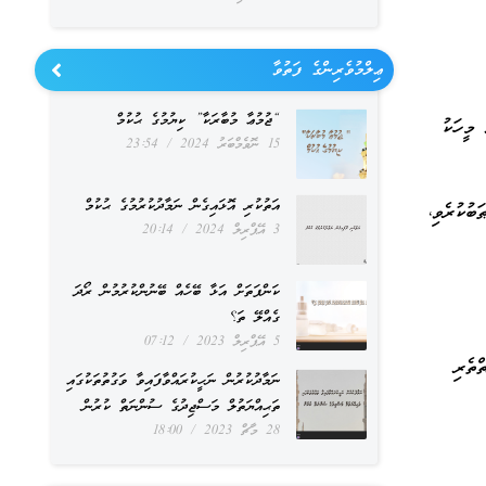
ޢިލްމުވެރިންގެ ފަތުވާ
“ޖުމުޢާ މުބާރަކާ” ކިޔުމުގެ ޙުކުމް
 މީހަކު
15 ނޮވެމްބަރު 2024
23:54
އަތުކުރި އޮޅައިގެން ނަމާދުކުރުމުގެ ޙުކުމް
ބުކުރެވި،
3 އޭޕްރިލް 2024
20:14
ކަންފަތަށް އަޅާ ބޭހެއް ބޭނުންކުރުމުން ރޯދަ
ގެއްލޭ ތަ؟
5 އޭޕްރިލް 2023
07:12
ްތެރި
ނަމާދުކުރުން ނަހީކުރައްވާފައިވާ ވަގުތުތަކުގައި
ތަޙިއްޔަތުލް މަސްޖިދުގެ ސުންނަތް ކުރުން
28 މާޗް 2023
18:00