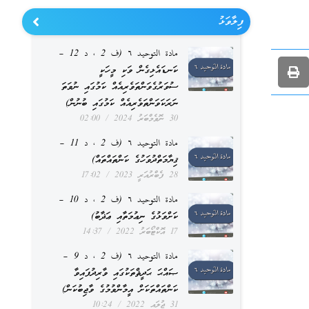
ފިލާވަޅު
مادة التوحيد ٦ (ف 2 ، د 12 –
ކަނޑައެޅިގެން ވަކި މީހަކީ
ސުވަރުގެވަންތަވެރިއެއް ކަމުގައި ނުވަތަ
ނަރަކަވަންތަވެރިއެއް ކަމުގައި ބުނުން)
30 ނޮވެމްބަރު 2024
02:00
مادة التوحيد ٦ (ف 2 ، د 11 –
ޤިޔާމަތްދުވަހުގެ ކަންތައްތައް)
28 ފެބްރުއަރީ 2023
17:02
مادة التوحيد ٦ (ف 2 ، د 10 –
ކަށްވަޅުގެ ނިޢުމަތާއި ޢަޛާބު)
17 އޮކްޓޯބަރު 2022
14:37
مادة التوحيد ٦ (ف 2 ، د 9 –
ޞައްޙަ ޙަދީޘްތަކުގައި ވާރިދުފައިވާ
ކަންތައްތަކަށް އީމާންވުމުގެ ވާޖިބުކަން)
31 ޖުލައި 2022
10:24