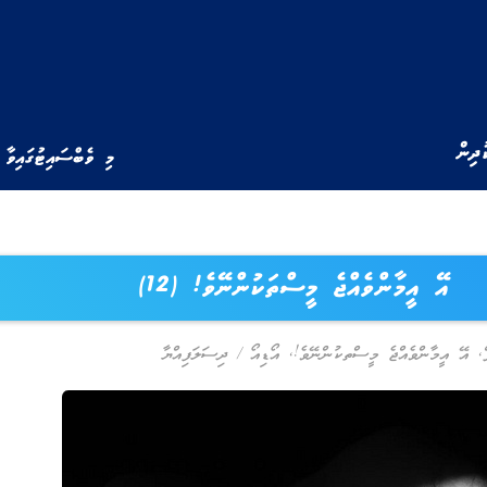
ުދިން
މި ވެބްސައިޓުގައިވާ 
އޭ އީމާންވެއްޖެ މީސްތަކުންނޭވެ! (12)
,
އޭ އީމާންވެއްޖެ މީސްތކުންނޭވެ!
,
އޯޑިއޯ
/
ދިސަލަފިއްޔާ