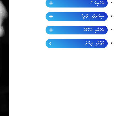
ޢަރަބިބަސް
ސިޔަރަތާއި ތާރީޚް
އަދަބާއި އަޚްލާޤު
ދުޢާއާއި ޛިކުރު