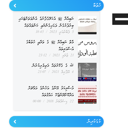
ޚުޠުބާ
Use
ނަބިއްޔާ ﷺ އެކަލޭގެފާނުގެ އުންމަތަށްޓަކައި
ބިރުފުޅުގެން ވަޑައިގެންނެވި ކަންތައްތައް
Up/Down
5 ފެބްރުއަރީ 2023
18:45
Arrow
މާތް ނަބިއްޔާ ﷺ ގެ ވަދާޢީ ޚުތުބާގެ
keys
އުސްއަލިތައް
to
21 ޖުލައި 2021
23:12
increase
ﷲ ގެ ގެކޮޅުތައް މަތިވެރިކުރުން
4 އޭޕްރިލް 2021
23:07
or
decrease
މުސްލިކަމު އޭނާގެ އަޚުންގެ މައްޗަށް
volume.
އަދާކޮށްދޭންޖެހޭ ޙައްޤުތައް
22 ޑިސެމްބަރު 2018
00:00
ކުޑަކުދިން