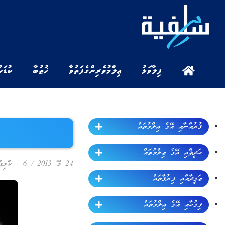
ފިލާވަޅު
ޢިލްމުވެރިންގެ ފަތުވާ
ޚުޠުބާ
ކުޑަކ
ޤުރުއާނާއި އޭގެ ޢިލްމުތައް
ޙަދީޘާއި އޭގެ ޢިލްމުތައް
24 މޭ 2013
/
6 - ކްލިޕް
ޢަޤީދާއާއި ފިރުޤާތައް
ފިޤުހާއި އޭގެ ޢިލްމުތައް