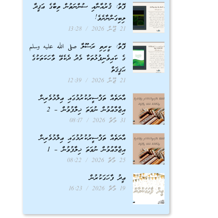
ފޮތް: ޤުރުއާނާއި ސުންނަތުން ތިބާގެ ޢަޤީދާ
ލިބިގަންނާށެވެ!
21 ޖޫން 2026
13:28
ފޮތް: ކީރިތި ރަސޫލާ صلى الله عليه وسلم
ގެ ކައިވެނިފުޅުތަކާ މެދު ދެކެވޭ ވާހަކަތަކުގެ
ޙަޤީޤަތް
21 ޖޫން 2026
12:39
އާޔަތެއް ތަފްސީރުކުރުމުގައި ޢިލްމުވެރިން
އިޖްމާޢުވުން ނުވަތަ ޚިލާފުވުން – 2
31 މާޗް 2026
08:17
އާޔަތެއް ތަފްސީރުކުރުމުގައި ޢިލްމުވެރިން
އިޖްމާޢުވުން ނުވަތަ ޚިލާފުވުން – 1
25 މާޗް 2026
08:22
ޢީދު ފާހަގަކުރުން
19 މާޗް 2026
16:23