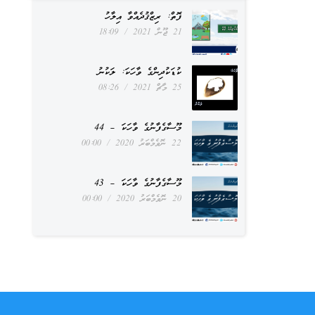
ފޮތް: ރިޒްޤުދެއްވާ އިލާހު
21 ޖޫން 2021
18:09
ކުޑަކުދިންގެ ވާހަކަ: ލަކުނު
25 މާޗް 2021
08:26
މޫސާގެފާނުގެ ވާހަކަ – 44
22 ނޮވެމްބަރު 2020
00:00
މޫސާގެފާނުގެ ވާހަކަ – 43
20 ނޮވެމްބަރު 2020
00:00