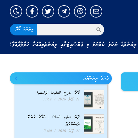
އިތުރަށް ހޯދާ
ލިޔުންތައް ނަކަލު ކުރާނަމަ މި ވެބްސައިޓަށާއި ލިޔުންތެރިއާއަށް ހަވާލާދެއްވާ!
ފަހުގެ ލިޔުންތައް
ފޮތް: شرح العقيدة الواسطية
21 ޖޫން 2026
13:54
ފޮތް: تعليم الصلاة | ނަމާދު ކުރަން
ދަސްކުރަމާ
21 ޖޫން 2026
13:40