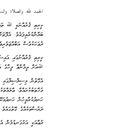
الحمد لله والصلاة والس
ކީރިތި ޤުރުއާނަކީ ﷲ ތަޢާލ
ބަޔާންކުރެވިފައެވެ. އެފޮތަ
ދުވަހަކުވެސް އަބާއްޖަވެރިވެ
ކީރިތި ޤުރުއާނުގައި އައިސްފ
ﷲއަށް އީމާންވާ މީހާގެ ޢަމަ
އެގޮތުން މިސިލްސިލާގައި ގ
މުޚާޠަބުކުރައްވާ، ޢާލަމްތަކ
ހަނދުކުރާމީހުން ހަނދުމަކޮށ
ދަރުސްތަކެއްގެ ގޮތުގައެވެ.
ދުޢާއަކީ އަޅުގަނޑުމެން އެނ