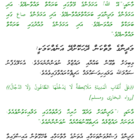
މާނައީ:”އޭ ﷲ! އަޅަމެންގެ މޭވާގައި ބަރަކާތް ލައްވާނދޭވެ. އަދި
އަޅަމެންގެ މަދީނާގައި ބަރަކާތްލައްވާނދޭވެ. އަދި އަޅަމެންގެ صاع ގައި
ބަރަކާތް ލައްވަނދޭވެ. އަދި އަޅަމެންގެ މުއްދުގައި ބަރަކާތް
ލައްވާނދޭވެ.”
މަދީނާގެ މާތްކަން ދޭހަކޮށްދޭ އަނެއްކަމަކީ:
މިބިމަށް ޠާޢޫން ބައްޔާއި ދައްޖާލު ނުވަންނާނެކަމެވެ. އެކަލޭގެފާނު
ޞައްލަﷲ ޢަލައިހިވަސައްލަމް ޙަދީޘްކުރައްވާފައިވެއެވެ.
((عَلَى أَنْقَابِ الْمَدِينَةِ مَلَائِكَةٌ لَا يَدْخُلُهَا الطَّاعُونُ وَلَا الدَّجَّالُ))
[رواه البخارى ومسلم]
މާނައީ :”މަދީނާއަށް ވަދެވޭ ހުރިހާ ފަރާތެއްގައި މަލާއިކަތުންވެއެވެ.
އެތަނަށް ދައްޖާލެއް އަދިޠާޢޫނުބައްޔެއް ނުވަންނާނެއެވެ.”
މަދީނާގެ ފަޟްލުވަންތަކަމާއި އެތަނުގެ މާތްކަމާއި ބެހޭގޮތުން އައިސްފައިވާ