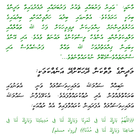
މާނައީ: ”ޢައިރު ފަރުބައާއި ޘައުރު ފަރުބަދައާއި ދެމެދުގައިވާ މަދީނާގެ
ބިމަކީ ޙަރަމެކެވެ. އެތާނގައި ބިދުޢަ ހަދާމީހާއަށާއި ބިދުޢައިގެ
އަހުލުވެރިންނަށް ހިޔާވަހިކަން ދީފިމީހަކަށް ފަހެ ﷲ ތަޢާލާއާއި
މަލާއިކަތުންނާއި އެންމެހާ މީސްތަކުންގެ ލަޢުނަތް ވެއެވެ. އަދި އޭނާގެ
ކިބައިން ޤިޔާމަތްދުވަހު ﷲ ތަޢާލާ ފަރުޟެއްވެސް އަދި
ސުންނަތެއްވެސްޤަބޫލް ނުކުރައްވާނެތެވެ…”
މަދީނާގެ މާތްކަން ދޭހަކޮށްދޭ އަނެއްކަމަކީ:
ނަބިއްޔާ ޞައްލަﷲ ޢަލައިހިވަސަައްލަމް ވަނީ އެތަނުގައި
ބަރަކާތްލެއްވުން އެދި ދުޢާކުރައްވާފައެވެ. އެކަލޭގެފާނު ޞައްލަﷲ
ޢަލައިހިވަސަައްލަމް އެފަދައިން ކުރައްވާފައިވާ އެއް ދުޢާއަކީ:
((اللَّهُمَّ بَارِكْ لَنَا فِى ثَمَرِنَا وَبَارِكْ لَنَا فِى مَدِينَتِنَا وَبَارِكْ لَنَا فِى
صَاعِنَا وَبَارِكْ لَنَا فِى مُدِّنَا)) [رواه مسلم]