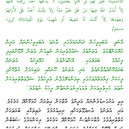
((الْمَدِينَةُ خَيْرٌ لَهُمْ لَوْ كَانُوا يَعْلَمُونَ لاَ يَدَعُهَا أَحَدٌ رَغْبَةً عَنْهَا
إِلاَّ أَبْدَلَ اللَّهُ فِيهَا مَنْ هُوَ خَيْرٌ مِنْهُ وَلاَ يَثْبُتُ أَحَدٌ عَلَى لأْوَائِهَا
وَجَهْدِهَا إِلاَّ كُنْتُ لَهُ شَفِيعًا أَوْ شَهِيدًا يَوْمَ الْقِيَامَةِ)) [رواه
مسلم]
މާނައީ: އެބައިމީހުން ދަންނަކަމުގައި ވާނަމަ އެބައިމީހުންނަށް މަދީނާ
ހެޔޮކަންބޮޑެވެ. އެތަނާމެދު ޝައުޤުވެރިކަން ނެތިގެން އެތަން ދޫކޮށްލައިފި
މީހެއްގެ ބަދަލުގައި އޭނާއަށްވުރެ ހެޔޮމީހެއް އެތަނަށް
ބަދަލުކޮށްދެއްވާނެއެވެ. އަދި އެތަނުގެ ހޫނަށާއި ދަތިކަމަށް ކެތްކޮށްފި
މީހަކަށް ޤިޔާމަތްދުވަހުގައި ތިމަންކަލޭގެފާނު އެމީހެއްގެ ޝަފާޢަތްތެރިއަކަށް
ނުވަތަ ހެކިވެރިއަކަށް ވެވަޑައިނުގަންނަވާނޭ މީހަކު ނުވެއެވެ.”
މިއީ އަޅުގަނޑުމެންނަށް މަދީނާގެ މާތްކަން އިތުރަށް ހާމަކޮށްދޭ ކަމެކެވެ.
އަދި އެތަނުގެ އުނދަގޫތަކަށާއި ދިރިއުޅުމުގެ ދަތިތަކާއި ބުރަތަކަށް
ކެތްތެރިވުމުގެ މާތްކަންވެސް ހާމަކޮށްދޭ ކަމެކެވެ. މިކަންކަމުގެ ސަބަބުން