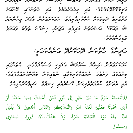
މަދީނާ ދޫކޮށް އެއަށްވުރެ ތަނަވަސް ހިތްފަސޭހަ ތަންތަނަށް ނުދިއުމަށް
ދަލީލުކޮށްދޭކަމެކެވެ. އަދި ކިއެއްހެއްޔެވެ. އަދި އެތަނުގައި އޭނާއަށް
މެދުވެރިވާ ދަތިތަކަށް ކެތްތެރިވާނީއެވެ. ހަމަކަށަވަރުން އެފަދަ މީހުންނަށް
ﷲ ތަޢާލާގެ ޙަޟްރަތުން މަތިވެރި އަޖުރާއި ގިނަގުނަ ޘަވާބު ވަޢުދުވެ
ވޮޑިގެންވެއެވެ.
މަދީނާގެ މާތްކަން ދޭހަކޮށްދޭ އަނެއްކަމަކީ:
ހަމަކަށަވަރުން ނަބިއްޔާ ޞައްލަﷲ ޢަލައިހި ވަސައްލަމްވަނީ އެތަނުުގައި
ބިދުޢަތައް ފެށުމުގެ ނުރައްކާތެރިކަމާއި ނުބައިކަން ބަޔާންކުރައްވާފައެވެ.
އެއީ އެތަނުގެ ޙުރުމަތްތެރިކަން ކޮސްދެއްވި ހިނދެވެ. ޙަދީޘްކުރެއްވިއެވެ.
((الْمَدِينَةُ حَرَمٌ مَا بَيْنَ عَيْرٍ إِلَى ثَوْرٍ فَمَنْ أَحْدَثَ فِيهَا حَدَثًا أَوْ
آوَى مُحْدِثًا فَعَلَيْهِ لَعْنَةُ اللَّهِ وَالْمَلاَئِكَةِ وَالنَّاسِ أَجْمَعِينَ لاَ يَقْبَلُ
اللَّهُ مِنْهُ يَوْمَ الْقِيَامَةِ صَرْفًا وَلاَ عَدْلاً…)) [رواه البخارى
ومسلم]