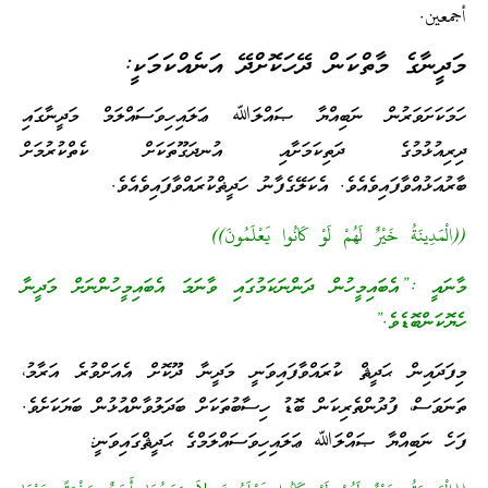
أجمعين.
މަދީނާގެ މާތްކަން ދޭހަކޮށްދޭ އަނެއްކަމަކީ:
ހަމަކަށަވަރުން ނަބިއްޔާ ޞައްލަﷲ ޢަލައިހިވަސައްލަމް މަދީނާގައި
ދިރިއުޅުމުގެ ދަތިކަމަށާއި އުނދަގޫތަކަށް ކެތްކުރުމަށް
ބާރުއަޅުއްވާފައިވެއެވެ. އެކަލޭގެފާނު ހަދީޡްކުރައްވާފައިވެއެވެ.
((الْمَدِينَةُ خَيْرٌ لَهُمْ لَوْ كَانُوا يَعْلَمُونَ))
މާނައީ :”އެބައިމީހުން ދަންނަކަމުގައި ވާނަމަ އެބައިމީހުންނަށް މަދީނާ
ހެޔޮކަންބޮޑެވެ.”
މިފަދައިން ޙަދީޘް ކުރައްވާފައިވަނީ މަދީނާ ދޫކޮށް އެއަށްވުރެ އަރާމު،
ތަނަވަސް، ފުދުންތެރިކަން ބޮޑު ހިސާބުތަކަށް ބަދަލުވާންއުޅުން ބަޔަކަށެވެ.
ފަހެ ނަބިއްޔާ ޞައްލަﷲ ޢަލައިހިވަސައްލަމްގެ ޙަދީޘްގައިވަނީ: