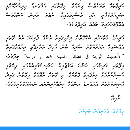
ޙަދީޘްތައް ވަރަށްވެސް ގިނައެވެ. މިފޮތުގައި އަޅުގަނޑު މިޛިކުރުކޮށްލީ
ޞަޙީޙުލްބުޚާރީ އާއި މުސްލިމްގައިވާ ނުވަތަ އެއިން ކޮންމެވެސް
އެއްފޮތެއްގައިވާ ބައެއް ޙަދީޘްތަކެވެ.
މަދީނާގެ މާތްކަމާއި ބެހޭގޮތުން ލިޔެވިފައިވާ އެންމެ ފުރިހަމަ އެއް ފޮތަކީ
އައްޝައިޚް އައްދުކްތޫރް ޞާލިޙް ބުން ޙާމިދް އައްރިފާޢީ ލިޔުއްވާފައިވާ
“الأحاديث الواردة فى فضائل المدينة جمعا و دراسة” މިފޮތެވެ.
މިފޮތަކީ މަދީނާގައި ހުންނަ އަލްޖާމިޢާ އަލްއިސްލާމިއްޔާގައި ޕީއެޗްޑީ
ޙާޞިލްކުރުމަށް ލިޔެފައިވާ ފޮތެކެވެ. މި ފޮތަށް ރުޖޫޢަވެ މިފޮތުން ފައިދާ
ޙާޞިލްކުރުމަށް އަޅުގަނޑު އެންމެހާ ކިޔަވާކުދިންނަށް ނަޞޭޙަތްތެރިވަމެވެ.
=ނުނިމޭ=
މިފޮތުގެ އެހެނިހެން ބައިތައް