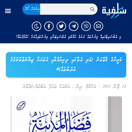
އިތުރަށް ހޯދާ
މި ވެބްސައިޓުގައިވާ ލިޔުންތައް ނަކަލު ކުރާނަމަ މި ވެބްސައިޓަށާއި ލިޔުންތެރިއާއަށް ހަވާލާދެއްވާ!
މަދީނާގެ މާތްކަން (އަދި އެތާގައި ދިރިއުޅުމާއި އެތަނަށް ޒިޔާރަތްކުރުމުގެ
އަދަބުތައް)6
14 ޖޫން 2013
/
އަޚްލާޤް
,
ދީން
/
އަލްއަޙް ޢައުފް ޢަބްދުއްސައްތާރު