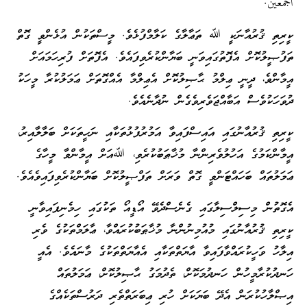
أجمعين.
ކީރިތި ޤުރުއާނަކީ ﷲ ތަޢާލާގެ ކަލާމްފުޅެވެ. މީސްތަކުން އުޅެންވީ ގޮތް
ތަފުޞީލުކޮށް އެފޮތުގައިވަނީ ބަޔާންކުރެވިފައެވެ. އެފޮތަށް ފުރިހަމައަށް
އީމާންވެ، ދީނީ ޢިލްމު ޙާޞިލުކޮށް އެޢިލްމާ އެއްގޮތަށް ޢަމަލުކުރާ މީހަކު
ދުވަހަކުވެސް އަބާއްޖަވެރިވެގެން ނުދާނެއެވެ.
ކީރިތި ޤުރުއާނުގައި އައިސްފައިވާ އަމުރުފުޅުތަކާއި ނަހީތަކަށް ބަލާލާއިރު،
އީމާންކަމުގެ އަހުލުވެރިންނާ މުޚާޠަބުކުރެވި، ﷲއަށް އީމާންވާ މީހާގެ
ޢަމަލުތައް ބަހައްޓަންވީ ގޮތް ވަރަށް ތަފްޞީލުކޮށް ބަޔާންކުރެވިފައިވެއެވެ.
އެގޮތުން މިސިލްސިލާގައި ގެނެސްދެވޭ އޯޑީއޯ ތަކުގައި ހިމެނިފައިވާނީ
ކީރިތި ޤުރުއާނުގައި މުއުމިނުންނާ މުޚާޠަބުކުރައްވާ، ޢާލަމްތަކުގެ ވެރި
އިލާހު ވަހީކުރައްވާފައިވާ އާޔަތްތަކާއި އެއާޔަތްތަކުގެ މާނައެވެ. އެއީ
ހަނދުކުރާމީހުން ހަނދުމަކޮށް، ތެދުމަގު ޙާޞިލުކޮށް، ޢަމަލުތައް
އިޞްލާހުކުރަން އެދޭ ބަޔަކަށް ހުރި ޢިބަރަތްތެރި ދަރުސްތަކެއްގެ