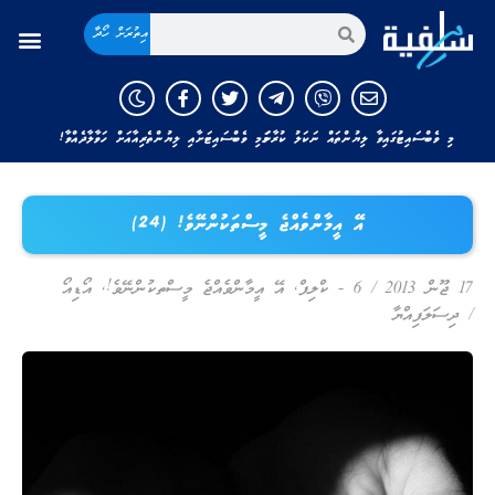
އިތުރަށް ހޯދާ
މި ވެބްސައިޓުގައިވާ ލިޔުންތައް ނަކަލު ކުރާނަމަ މި ވެބްސައިޓަށާއި ލިޔުންތެރިއާއަށް ހަވާލާދެއްވާ!
އޭ އީމާންވެއްޖެ މީސްތަކުންނޭވެ! (24)
17 ޖޫން 2013
/
6 - ކްލިޕް
,
އޭ އީމާންވެއްޖެ މީސްތކުންނޭވެ!
,
އޯޑިއޯ
/
ދިސަލަފިއްޔާ