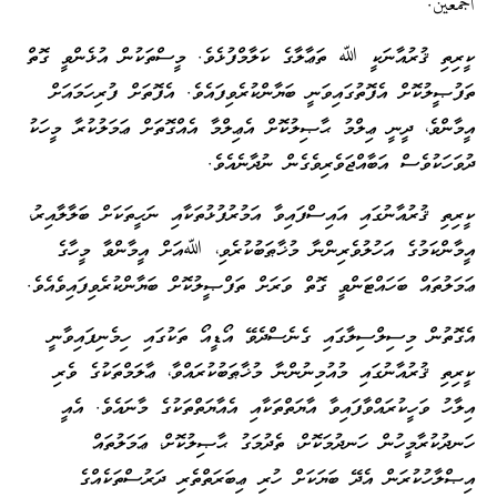
أجمعين.
ކީރިތި ޤުރުއާނަކީ ﷲ ތަޢާލާގެ ކަލާމްފުޅެވެ. މީސްތަކުން އުޅެންވީ ގޮތް
ތަފުޞީލުކޮށް އެފޮތުގައިވަނީ ބަޔާންކުރެވިފައެވެ. އެފޮތަށް ފުރިހަމައަށް
އީމާންވެ، ދީނީ ޢިލްމު ޙާޞިލުކޮށް އެޢިލްމާ އެއްގޮތަށް ޢަމަލުކުރާ މީހަކު
ދުވަހަކުވެސް އަބާއްޖަވެރިވެގެން ނުދާނެއެވެ.
ކީރިތި ޤުރުއާނުގައި އައިސްފައިވާ އަމުރުފުޅުތަކާއި ނަހީތަކަށް ބަލާލާއިރު،
އީމާންކަމުގެ އަހުލުވެރިންނާ މުޚާޠަބުކުރެވި، ﷲއަށް އީމާންވާ މީހާގެ
ޢަމަލުތައް ބަހައްޓަންވީ ގޮތް ވަރަށް ތަފްޞީލުކޮށް ބަޔާންކުރެވިފައިވެއެވެ.
އެގޮތުން މިސިލްސިލާގައި ގެނެސްދެވޭ އޯޑީއޯ ތަކުގައި ހިމެނިފައިވާނީ
ކީރިތި ޤުރުއާނުގައި މުއުމިނުންނާ މުޚާޠަބުކުރައްވާ، ޢާލަމްތަކުގެ ވެރި
އިލާހު ވަހީކުރައްވާފައިވާ އާޔަތްތަކާއި އެއާޔަތްތަކުގެ މާނައެވެ. އެއީ
ހަނދުކުރާމީހުން ހަނދުމަކޮށް، ތެދުމަގު ޙާޞިލުކޮށް، ޢަމަލުތައް
އިޞްލާހުކުރަން އެދޭ ބަޔަކަށް ހުރި ޢިބަރަތްތެރި ދަރުސްތަކެއްގެ