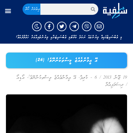
އިތުރަށް ހޯދާ
މި ވެބްސައިޓުގައިވާ ލިޔުންތައް ނަކަލު ކުރާނަމަ މި ވެބްސައިޓަށާއި ލިޔުންތެރިއާއަށް ހަވާލާދެއްވާ!
އޭ އީމާންވެއްޖެ މީސްތަކުންނޭވެ! (26)
19 ޖޫން 2013
/
6 - ކްލިޕް
,
އޭ އީމާންވެއްޖެ މީސްތކުންނޭވެ!
,
އޯޑިއޯ
/
ދިސަލަފިއްޔާ