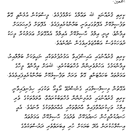
أجمعين.
ކީރިތި ޤުރުއާނަކީ ﷲ ތަޢާލާގެ ކަލާމްފުޅެވެ. މީސްތަކުން އުޅެންވީ ގޮތް
ތަފުޞީލުކޮށް އެފޮތުގައިވަނީ ބަޔާންކުރެވިފައެވެ. އެފޮތަށް ފުރިހަމައަށް
އީމާންވެ، ދީނީ ޢިލްމު ޙާޞިލުކޮށް އެޢިލްމާ އެއްގޮތަށް ޢަމަލުކުރާ މީހަކު
ދުވަހަކުވެސް އަބާއްޖަވެރިވެގެން ނުދާނެއެވެ.
ކީރިތި ޤުރުއާނުގައި އައިސްފައިވާ އަމުރުފުޅުތަކާއި ނަހީތަކަށް ބަލާލާއިރު،
އީމާންކަމުގެ އަހުލުވެރިންނާ މުޚާޠަބުކުރެވި، ﷲއަށް އީމާންވާ މީހާގެ
ޢަމަލުތައް ބަހައްޓަންވީ ގޮތް ވަރަށް ތަފްޞީލުކޮށް ބަޔާންކުރެވިފައިވެއެވެ.
އެގޮތުން މިސިލްސިލާގައި ގެނެސްދެވޭ އޯޑީއޯ ތަކުގައި ހިމެނިފައިވާނީ
ކީރިތި ޤުރުއާނުގައި މުއުމިނުންނާ މުޚާޠަބުކުރައްވާ، ޢާލަމްތަކުގެ ވެރި
އިލާހު ވަހީކުރައްވާފައިވާ އާޔަތްތަކާއި އެއާޔަތްތަކުގެ މާނައެވެ. އެއީ
ހަނދުކުރާމީހުން ހަނދުމަކޮށް، ތެދުމަގު ޙާޞިލުކޮށް، ޢަމަލުތައް
އިޞްލާހުކުރަން އެދޭ ބަޔަކަށް ހުރި ޢިބަރަތްތެރި ދަރުސްތަކެއްގެ