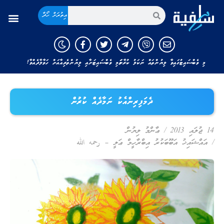
އިތުރަށް ހޯދާ
މި ވެބްސައިޓުގައިވާ ލިޔުންތައް ނަކަލު ކުރާނަމަ މި ވެބްސައިޓަށާއި ލިޔުންތެރިއާއަށް ހަވާލާދެއްވާ!
ދެމަފިރިންއެކު ނަމާދެއް ކުރުން
14 ޖުލައި 2013
/
ޢާންމު ލިޔުން
/
އައްޝައިޚު އަބޫބަކުރު އިބްރާހީމް ޢަލީ – رحمه الله