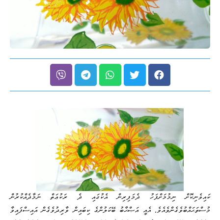
ކައިވެނިކޮށް ނިމުމަށްފަހު ދެމަފިރިން އެކުގައި ދެ ރަކުޢަތް ނަމާދެއްކުރުން
މުސްތަޙައްބުވެގެންވެއެވެ. އެއީ އަޞްޙާބު ބޭކަލުންގެ ކިބައިން ވާރިދުވެގެން އައިސްފައިވާ