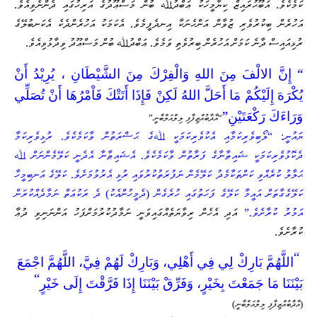
ކަމެކެވެ. އަބޫޙުރައިޒް ކިޔާމީހަކު ޢަބްދުﷲ ބުން މަސްޢޫދުގެ އަރިހުގައި ދެންނެވިއެވެ.
އަހުރެން ބިކުރުވެރި ޒުވާން އަންހެނަކާ އިނދެފީމެވެ. އެކަމަކު އަހުރެންދެކެ އެކަނބުލޭގެ
ރުޅިއައިސް ދާނެ ކަމަށް އަހުރެން ބިރުވެތި ވަމެވެ. ޢަބްދުﷲ ބުން މަސްޢޫދު ވިދާޅުވިއެވެ.
“
إِنَّ الالْفَ مِنَ اللهِ وَالْفِرْكَ مِنَ الشَّيْطَانِ ، يُرِيْدُ أَنْ
يُكْرَهَ إِلَيْكُمْ مَا أَحَلَّ اللهُ لَكِنْ فَإِذَا أَتَتْكَ فَاْمْرُهَا أَنْ تُصَلِّي
وَرَاءَكَ رَكْعَتَيْنِ”
“އާދާބުއްޒިފާފި ލިލްއަލްބާނީ”
ޔައުނީ: “ލޯބިވެރިކަމާއި އެކުވެރިކަމަކީ ﷲގެ ޙަޟްރަތުން ވާކަމެކެވެ. ރުޅިވެރިކަމާ
ދެކޮޅުވެރިކަމަކީ ޝައިޠާނާގެ ފަރާތުން ވާކަމެކެވެ. އެޝައިޠާނާ އެދެނީ ކަލޭމެންނަށް ﷲ
ޙަލާލު ކުރެއްވި ކަންތަކާމެދު ކަލޭމެން ނަފުރަތުކުރުވައި ރުޅި އެރުވުމަށެވެ. ކަލޭގެ އަނބިމީހާ
ކަލޭގެގާތަށް އައީމާ ކަލޭގެ ފަހަތުގައި ހުރެގެން (ދެމީހުންއެކު) ދެ ރަކުޢަތް ނަމާދެއްކުރަން
އަމުރު ކުރާށެވެ.”
އަދި އެހެން ރިވާޔަތެއްގައިވަނީ ނަމާދުކުރުމަށްފަހު އަންނަނިވި ދުޢާ
ކުރާށެވެ.
“
اللَّهُمَّ بَارِكْ لِي فِي أَهْلِي، وَبَارِكْ لَهُمْ فِيَّ، اللَّهُمَّ اجْمَعَ
“
بَيْنَنَا مَا جَمَعْتَ بِخَيْرٍ، وَفَرِّقْ بَيْنَنَا إِذَا فَرَّقْتَ إِلَى خَيْرٍ
(އާދާބުއްޒިފާފި ލިލްއަލްބާނީ)