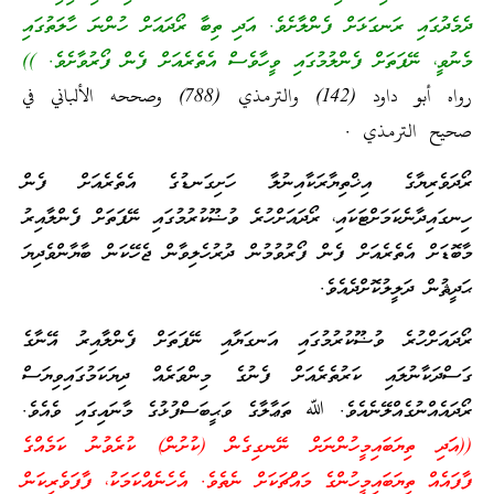
ދެމެދުގައި ރަނގަޅަށް ފެންލާށެވެ. އަދި ތިބާ ރޯދައަށް ހުންނަ ހާލަތުގައި
މެނުވީ، ނޭފަތަށް ފެންލުމުގައި ވީހާވެސް އެތެރެއަށް ފެން ފޯރުވާށެވެ. ))
رواه أبو داود (142) والترمذي (788) وصححه الألباني في
صحيح الترمذي .
ރޯދަވެރިޔާގެ އިޚްތިޔާރަކާއިނުލާ ހަށިގަނޑުގެ އެތެރެއަށް ފެން
ހިނގައިދާނެކަމަށްޓަކައި، ރޯދައަށްހުރެ ވުޟޫކުރުމުގައި ނޭފަތަށް ފެންލާއިރު
މާބޮޑަށް އެތެރެއަށް ފެން ފޯރުވުމުން ދުރުހެލިވާން ޖެހޭކަން ބާޔާންވެދިޔަ
ޙަދީޘުން ދަލީލުކޮށްދެއެވެ.
ރޯދައަށްހުރެ ވުޟޫކުރުމުގައި އަނގަޔާއި ނޭފަތަށް ފެންލާއިރު އޭނާގެ
ގަސްދަކާނުލައި ކަރުތެރެއަށް ފެނުގެ މިންވަރެއް ދިޔަކަމުގައިވިޔަސް
ރޯދައެއްނުގެއްލޭނެއެވެ. ﷲ ތަޢާލާގެ ވަޙީބަސްފުޅުގެ މާނައިގައި ވެއެވެ.
((އަދި ތިޔަބައިމީހުންނަށް ނޭނގިގެން (ކުށުން) ކުރެވުނު ކަމެއްގެ
ފާފައެއް ތިޔަބައިމީހުންގެ މައްޗަކަށް ނެތެވެ. އެހެނެއްކަމަކު، ފާފަވެރިކަން