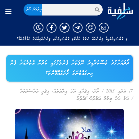
އިތުރަށް ހޯދާ
މި ވެބްސައިޓުގައިވާ ލިޔުންތައް ނަކަލު ކުރާނަމަ މި ވެބްސައިޓަށާއި ލިޔުންތެރިއާއަށް ހަވާލާދެއްވާ!
ރޯދައަށްހުރެ ވުޟޫކުރާއިރު ނޭފަތަށް ފެންލުމުގައި ކަރުން އެތެރެއަށް ފެން
ހިނގައްޖެނަމަ ރޯދަގެއްލޭނެތަ؟
17 ޖުލައި 2013
/
ރޯދަ
,
ފިޤުހާއި އޭގެ ޢިލްމުތައް
,
ފިޤުހީ މައްސަލަތައް
/
އަލް އަޚް ބިލާލް ޢަބްދުއްސައްތާރު