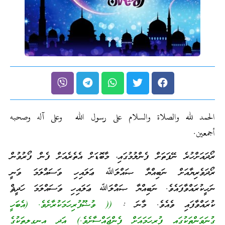
الحمد لله والصلاة والسلام على رسول الله وعلى آله وصحبه
أجمعين.
ރޯދައަށްހުރެ ނޭފަތަށް ފެންލުމުގައި، މާބޮޑަށް އެތެރެއަށް ފެން ފޯރުވުން
ރޯދަވެރިޔާއަށް ނަބިއްޔާ ޞައްލަﷲ ޢަލައިހި ވަސައްލަމަ ވަނީ
ނަހީކުރައްވާފައެވެ. ނަބިއްޔާ ޞައްލަﷲ ޢަލައިހި ވަސައްލަމަ ހަދީޘް
ކުރައްވާފައި ވެއެވެ. މާނަ :
(( ވުޟޫފުރިހަމަކުރާށެވެ. (އެބަހީ
ގުނަވަންތަކުގައި ފުރިހަމައަށް ފެންޖައްސާށެވެ.) އަދި އިނގިލިތަކުގެ