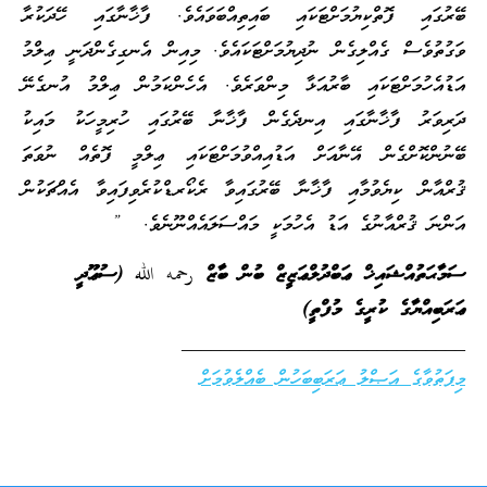
ބޭރުގައި ފޮތްކިޔުމަށްޓަކައި ބައިތިއްބަވައެވެ. ފާޚާނާގައި ހޭދަކުރާ
ވަގުތުވެސް ގެއްލިގެން ނުދިޔުމަށްޓަކައެވެ. މިއިން އެނގިގެންދަނީ ޢިލްމު
އަޑުއެހުމަށްޓަކައި ބާރުއަޅާ މިންވަރެވެ. އެހެންކަމުން ޢިލްމު އުނގެނޭ
ދަރިވަރު ފާޚާނާގައި އިނދެގެން ފާޚާނާ ބޭރުގައި ހުރިމީހަކު މައިކު
ބޭނުންކޮށްގެން އޭނާއަށް އަޑުއިއްވުމަށްޓަކައި ޢިލްމީ ފޮތެއް ނުވަތަ
ޤުރްއާން ކިޔެވުމާއި ފާޚާނާ ބޭރުގައިވާ ރެކޯރޑްކުރެވިފައިވާ އެއްޗަކުން
އަންނަ ޤުރްއާނުގެ އަޑު އެހުމަކީ މައްސަލައެއްނޫނެވެ. ”
ސަމާޙަތުއްޝައިޚް ޢަބްދުލްޢަޒީޒް ބުން ބާޒް رحمه الله (ސުޢޫދީ
ޢަރަބިއްޔާގެ ކުރީގެ މުފްތީ)
_____________________________
މިފަތުވާގެ އަޞްލު ޢަރަބިބަހުން ބެއްލެވުމަށް