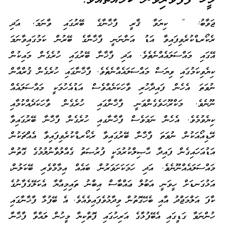
ޖަވާބު: ” ކިޔަވާ ޤާރީ ފާޚާނާގެ ބޭރުގައި ވާނަމަ, އަދި
ރެކޯރޑްކުރެވިފައިވާ އަޑު އަންނަނީ ފާޚާނާގެ ބޭރުން ކަމުގައިވާނަމަ
އޭގައި މައްސަލައެއްނެތެވެ. އަދި ފާޚާނާ ބޭރުގައި ހުރެގެން މައިކުން
ކިޔެވިކަމުގައި ވިޔަސް މައްސަލައެއްނެތެވެ. ފާޚާނާގައި ހުރެގެން ޤުރްއާން
ނުވަތަ އެހެން ފައިދާހުރި ވާހަކަޔެއްވެސް އަޑުއެހުމަކީ މައްސަލައެއް
ނޫނެވެ. މަކްރޫހަވެގެންވަނީ ފާޚާނާގައި ހުރެގެން ވާހަކަދެއްކުމާއި
ކިޔެވުމެވެ. އެހެން ނަމަވެސް ފާޚާނާގއި ހުރެގެން ފާޚާނާ ބޭރުގައިވާ
ރޭޑިއޯއަކުން ނުވަތަ ފާޚާނާ ބޭރުގައިވާ ރެކޯރޑްކުރެވިފައިވާ އެއްޗަކުން
އަޑުއަހައިގެން ފައިދާ ޙާޞިލްކުރުމަކީ ފުރުޞަތު ގެއްލުވާނުލުމުގެ ގޮތުން
މައްސަލައެއްނޫނެވެ. އަދި ހަމަކަށަވަރުން ބައެއް އިމާމްވެރި ބޭކަލުން،
އަޅުގަނޑަށް ހީވަނީ އަބުލް ޢައްބާސް އިބްނު ތައިމިއްޔާ އެކަލޭގެފާނުގެ
ކާފަ އަލްމަޖްދު އާއި ބެހޭގޮތުން ވިދާޅުވެފައިވެއެވެ. އެ ބޭފުޅާ ފާޚާނާގައި
ހުންނަވާ ގަޑީގައި އެބޭފުޅާގެ އަރިހުގައި ފޮތްކިޔާ މީހުން ލައްވާ ފާޚާނާ