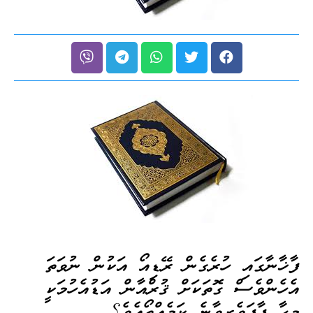
ފާޚާނާގައި ހުރެގެން ރޭޑިއޯ އަކުން ނުވަތަ
އެހެންވެސް ގޮތަކަށް ޤުރްއާން އަޑުއެހުމަކީ
މީހާ ފާފަވެރިވާނެ ކަމެއްތޯއެވެ؟