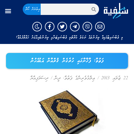
އިތުރަށް ހޯދާ
މި ވެބްސައިޓުގައިވާ ލިޔުންތައް ނަކަލު ކުރާނަމަ މި ވެބްސައިޓަށާއި ލިޔުންތެރިއާއަށް ހަވާލާދެއްވާ!
ފަތުވާ: ފާޚާނާގައި ހުރެގެން ޤުރްއާން އަޑުއެހުން
22 ޖުލައި 2013
/
ޢިލްމުވެރިންގެ ފަތުވާ
,
ދީން
/
ދިސަލަފިއްޔާ