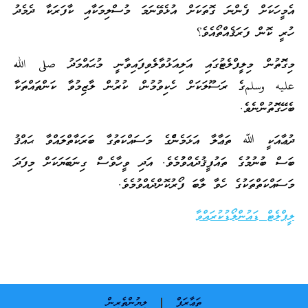
އެމީހަކަށް ފެންނަ ގޮތަކަށް އުޅެވޭނަމަ މުސްލިމަކާއި ކާފަރަކާ ދެމެދު
ހުރީ ކޮން ފަރަޤެއްތޯއެވެ؟
މިގޮތުން މިލީފްލެޓުގައި އަލިއަޅުވާލެވިފައިވާނީ މުޙައްމަދު صلى الله
عليه وسلمގެ ރަސޫލަކަށް ހެކިވުމުން، ކުރުން ލާޒިމުވާ ކަންތައްތަކާ
ބެހޭގޮތުންނެވެ.
ދުޢާއަކީ ﷲ ތަޢާލާ އަޅަމެންެގެ މަސައްކަތުގާ ބަރަކާތްލައްވާ ޙައްޤު
ބަސް ބުނުމުގެ ތައުފީޤުދެއްވުުމެވެ. އަދި ވީހާވެސް ގިނަބަޔަކަށް މިފަދަ
މަސައްކަތްތަކުގެ ހެވާ ލާބަ ފޯރުކޮށްދެއްވުމެވެ.
ލީފްލެޓް ޑައުންލޯޑުކުރައްވާ
ތަޢާރަފް
ލިޔުންތެރިން