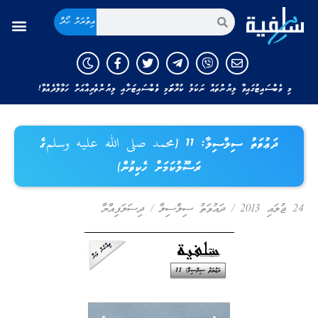
އިތުރަށް ހޯދާ
މި ވެބްސައިޓުގައިވާ ލިޔުންތައް ނަކަލު ކުރާނަމަ މި ވެބްސައިޓަށާއި ލިޔުންތެރިއާއަށް ހަވާލާދެއްވާ!
ދަޢުވަތު ސިލްސިލާ: 11 (محمد صلى الله عليه وسلمގެ
ރަސޫލުކަމަށް ހެކިވުން)
24 ޖުލައި 2013
/
ދައުވަތު ސިލްސިލާ
/
ދިސަލަފިއްޔާ