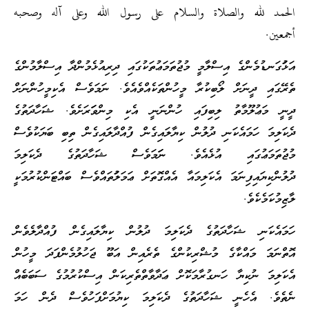
الحمد لله والصلاة والسلام على رسول الله وعلى آله وصحبه
أجمعين.
އަޅުަގަނޑުމެންގެ އިސްލާމީ މުޖުތަމަޢުތަކުގައި ދިރިއުޅެމުންދާ އިސްލާމުންގެ
ތެރޭގައި ދީނަށް ލޯބިކުރާ މީހުންތަކެއްވެއެވެ. ނަމަވެސް އެކިމީހުންނަށް
ދީނީ މަޢުލޫމާތު ލިބިފައި ހުންނަނީ އެކި މިންވަަރަށެވެ. ޝަހާދަތުގެ
ދެކަލިމަ ހަމައެކަނި ދުލުން ކިޔާލައިގެން ފުއްދާލައިގެން ތިބި ބަޔަކުވެސް
މުޖުތަމަޢުގައި އުޅެއެވެ. ނަަމަވެސް ޝަހާދަތުގެ ދެކަލިމަ
ދުލުންކިޔައިފިނަމަ އެކަލިމައާ އެއްގޮތަށް ޢަމަލުަތައްވެސް ބައްޓަންކުރުމަކީ
ލާޒިމުކަމެކެވެ.
ހަމައެކަނި ޝަހާދަތުގެ ދެކަލިމަ ދުލުން ކިޔާލައިގެން ފުއްދާލެވެން
އޮތްނަމަ މައްކާގެ މުޝްރިކުންގެ ތެރެއިން އަބޫ ޖަހުލުމެންފަދަ މީހުން
އެކަލިމަ ނުކިޔާ ހަނގުރާމަކޮށް ޢަދާވާތްތެރިކަން އިސްކުރުމުގެ ސަބަބެއް
ނެތެވެ. އެހެނީ ޝަހާދަތުގެ ދެކަލިމަ ކިޔުމަށްފަހުވެސް ދެން ހަމަ