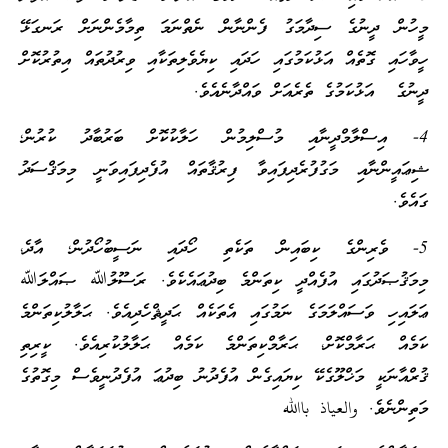
މީހުން ދީނުގެ ސިދާމަގު ފެންނާން ނެތްނަމަ ތިމާމެންނަށް ރަނގަޅޭ
ހީވާހައި ގޮތެއް އަޅުކަމުގައި ހަދައި ކިޔެވެލިތަކާއި ވިރުދުތައް އިތުރުކޮށް
ދީނުގެ އަޅުކަމުގެ ތެރެއަށް ވައްދާނެއެވެ.
4- އިސްލާމްދީނާއި މުސްލިމުން ހަލާކުކޮށް ބަރުބާދު ކުރުން؛
ޝިޢައީންނާއި މަގުފުރެދިފައިވާ ފިރުޤާތައް އުފެދިފައިވަނީ މިމަޤްސަދު
ގައެވެ.
5- ވެރިންގެ ކިބައިން ތަކެތި ހޯދައި ނަސީބު
ހޯދުން؛ އާދެ،
މިމަޤުޞަދުގައި އުފެއްދީ ކިތަންމެ ބިދުޢައެކެވެ. ރަސޫލުﷲ ޞައްލަﷲ
ޢަލައިހި ވަސައްލަމަގެ ނަމުގައި އެތަކެއް ޙަދީޘް
ހެދިއެވެ. ޙަލާލު
ކިތަންމެ
ކަމެއް ޙަރާމްކޮށް، ޙަރާމް
ކިތަންމެ ކަމެއް ޙަލާލު
ކުރިއެވެ. ކީރިތި
ޤުރްއާނަކީ މަޚްލޫގެކޭ ކިޔައިގެން އުފެދުނު ބިދުޢަ
އުފެދުނީވެސް މިގޮތުގެ
މަތިންނެވެ.
والعياذ
باالله