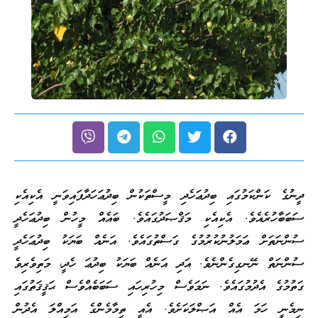
ދީނުގެ ކަންކަމުގައި ބިދުޢަ
ހެދި މީސްތަކުން ބިދުޢަ
ހަދާފައިވަނީ އެކިއެކި
ސަބަބާހުރެއެވެ. އެކިއެކި މަޤްޞަދުގައެވެ. ބައެއް މީހުން ބިދުޢަ
ހެދީ
ސުންނަތަށް ޢަމަލު
ނުކުރުމުގެ ގަސްތުގައެވެ. އަނެއް ބަޔަކު ބިދުޢަ
ހެދީ
ސުންނަތް ނޭނގިގެންނެވެ. އަދި އަނެއް ބަޔަކު ބިދުޢަ ހެދީ، މަތިވެރިވެ
ގަތުމުގެ އެދުމުގައެވެ. ނަމަވެސް މިހުރިހައި ސަބަބެއްވެސް ޙަޤީޤަތުގައި
ނިމެނީ ހަމަ އެއް އަޞްލަކަށެވެ. އެއީ ތިމާމެންގެ އަމިއްލަ އެދުން