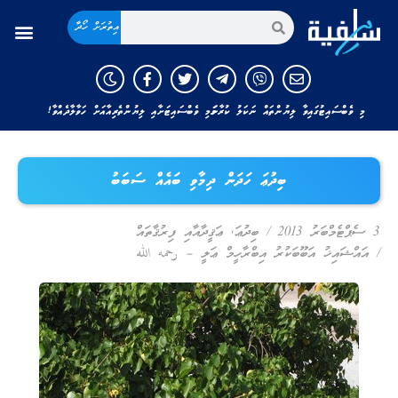
އިތުރަށް ހޯދާ
މި ވެބްސައިޓުގައިވާ ލިޔުންތައް ނަކަލު ކުރާނަމަ މި ވެބްސައިޓަށާއި ލިޔުންތެރިއާއަށް ހަވާލާދެއްވާ!
ބިދުޢަ ހަދަން ދިމާވި ބައެއް ސަބަބު
3 ސެޕްޓެމްބަރު 2013
/
ބިދުޢަ
,
ޢަޤީދާއާއި ފިރުޤާތައް
/
އައްޝައިޚު އަބޫބަކުރު އިބްރާހީމް ޢަލީ – رحمه الله