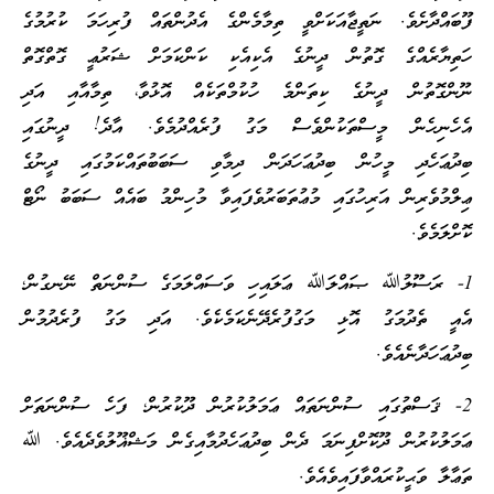
ފޫބައްދާށެވެ. ނަތީޖާ
އަކަށްވީ ތިމާމެންގެ އެދުންތައް ފުރިހަމަ ކުރުމުގެ
ހަތިޔާރެއްގެ ގޮތުން ދީނުގެ އެކިއެކި ކަންކަމަށް ޝަރުޢީ ގޮތްގޮތް
ނޫން
ގޮތުން ދީނުގެ ކިތަންމެ ހުކުމްތަކެއް އޮޅުވާ، ތިމާއާއި އަދި
އެހެނިހެން މީސްތަކުންވެސް މަގު ފުރެއްދުމެވެ. އާދެ! ދީނުގައި
ބިދުޢަ
ހެދި މީހުން ބިދުޢަ
ހަދަން ދިމާވި ސަބަބުތައްކަމުގައި ދީނުގެ
ޢިލްމުވެރިން އަރިހުގައި މުޢުތަބަރު
ވެފައިވާ މުހިންމު ބައެއް ސަބަބު ނޯޓް
ކޮށްލަމެވެ.
1- ރަސޫލުﷲ ޞައްލަﷲ ޢަލައިހި ވަސައްލަމަގެ ސުންނަތް ނޭނގުން؛
އެއީ ތެދުމަގު އޮޅި މަގުފުރެދޭނެކަމެކެވެ. އަދި މަގު ފުރެދުމުން
ބިދުޢަ
ހަދާނެއެވެ.
2- ޤަސްތުގައި ސުންނަތައް ޢަމަލު
ކުރުން ދޫކުރުން؛ ފަހެ ސުންނަތަށް
ޢަމަލު
ކުރުން ދޫކޮށްފިނަމަ ދެން ބިދުޢަ
ހެދުމާއިގެން މަޝްޣޫލުވެދެއެވެ. ﷲ
ތަޢާލާ ވަޙީކުރައްވާފައިވެއެވެ.