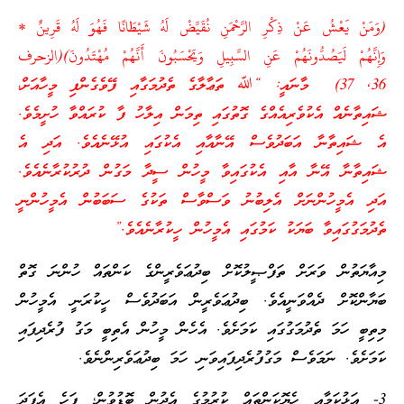
(وَمَنْ يَعْشُ عَنْ ذِكْرِ الرَّحْمَنِ نُقَيِّضْ لَهُ شَيْطَانًا فَهُوَ لَهُ قَرِينٌ *
وَإِنَّهُمْ لَيَصُدُّونَهُمْ عَنِ السَّبِيلِ وَيَحْسَبُونَ أَنَّهُمْ مُهْتَدُونَ)
(الزحرف
36, 37)
މާނައީ: “ﷲ ތަޢާލާގެ ތެދުމަގާއި ފޭވެގެންފި މީހާއަށް،
ޝައިތާނެއް އެކުވެރިއެއްގެ ގޮތުގައި ތިމަން އިލާހު ފާ ކުރައްވާ ހުށީމެވެ.
އެ ޝައިތާނާ އަބަދުވެސް އޭނާއާއި އެކުގައި އުޅޭނެއެވެ. އަދި އެ
ޝައިތާނާ އޭނާ އާއި އެކުގައިވާ މީހުން ސީދާ މަގުން ދުރުކުރާނެއެވެ.
އަދި އެމީހުންނަށް އެލިބުނު ވަސްވާސް ތަކުގެ ސަބަބުން އެމީހުންނީ
ތެދުމަގުގައިވާ ބަޔަކު ކަމުގައި އެމީހުން ހީކުރާނެއެވެ.”
މިއާޔަތުން ވަރަށް ތަފްޞީލުކޮށް ބިދުޢަ
ވެރީންގެ ކަންތައް ހުންނަ ގޮތް
ބަޔާންކޮށް ދެއްވަނީއެވެ. ބިދުޢަ
ވެރީން އަބަދުވެސް ހީކުރަނީ އެމީހުން
މިތިބީ ހަމަ ތެދުމަގުގައި ކަމަށެވެ. އެހެން މީހުން އެތިބީ މަގު ފުރެދިފައި
ކަމަށެވެ. ނަމަވެސް މަގުފުރެދިފައިވަނި ހަމަ ބިދުޢަ
ވެރިންނެވެ.
3- އަޅުކަމާއި ހެޔޮކަންތައް ކުރުމުގެ އެދުން ބޮޑުވުން؛ ފަހެ އެފަދަ