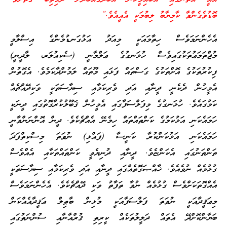
ބޮޑުވެގެންވާ ކާމިޔާބު ލިބުމަކީ އެއީއެވެ.”
އެހެންނަމަވެސް ހިތާމައަކީ މިއަދު އަޅުގަނޑުމެންގެ އިސްލާމީ
މުޖްތަމަޢުތަކުގައިވެސް ހުޅަނގުގެ ޢަލްމާނީ (ސެކިއުލަރ، ލާދީނީ)
ފިކުރުތަކުގެ އޮށްތަކުގެ ގަސްތައް ފަޅައި މޫތައް ލަމުންދާކަމެވެ. އެގޮތުން
އެމީހުން ދެކެނީ ދީނާއި އަދި ވެރިކަމާއި ސިޔާސަތަކީ ވަކިދޭއްޗެއް
ކަމުގައެވެ. ހުޅަނގުގެ މިފަލްސަފާގައި އެމީހުން ޤަބޫލުކުރާގޮތުގައި ދީނަކީ
ހަމައެކަނި އަޅުކަމުގެ ކަންތައްތައް ހިމެނޭ އެއްޗެކެވެ. ދީން އޮންނަންވާނީ
ހަމައެކަނި އަޅުކަންކުރާ ކަނީސާ (ފައްޅި) ނުވަތަ މިސްކިތްފަދަ
ތަންތަނުގައި އެކަންޏެވެ. ދީނާއި ދުނިޔެވީ ކަންތައްތަކާއި އެއްވެސް
ގުޅުމެއް ނުވެއެވެ. ޚާއްޞަގޮތެއްގައި ދީނާއި އަދި ވެރިކަމާއި ސިޔާސަތަކީ
އެއްގޮތަކަށްވެސް ގުޅުމެއް ނުވާ ތަފާތު ވަކި ދޭއްޗެކެވެ. އެހެންނަމަވެސް
މިޢަޤީދާއަކީ ނުވަތަ ފަލްސަފާއަކީ މުޅިން ބާޠިލް ޢަޤީދާއެއްކަން
ބަޔާންކޮށްދޭ އެތައް ދަލީލުތަކެއް ކީރިތި ޤުރްއާނާއި ސުންނަތުގައި