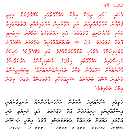
المائدة: 48
މާނައީ: “އަދި ތިމަން އިލާހު ޙައްޤުގޮތުގައި ކަލޭގެފާނަށް ކީރިތި
ޤުރްއާން ބާއްވާލެއްވީމެވެ. އެއީ އޭގެކުރިން ބާއްވައިލެއްވި ފޮތްތަކުގައިވާ
ތަކެތި ތެދުކުރަނިވި ގޮތުގައެވެ. އަދި އެފޮތްތަކުގެ މައްޗަށް ހެކިވަނިވި
ފޮތެއް ކަމުގައެވެ. ފަހެ، ﷲ ބާއްވާލައްވާފައިވާ އެއްޗަކަށް ކަލޭގެފާނު
އެބައިމީހުންގެ މެދުގައި ޙުކުމްކުރައްވާށެވެ. އަދި ކަލޭގެފާނުގެ އަރިހަށް
އައިސްފައިވާ ޙައްޤުގޮތާއި ޚިލާފަށް އެބައިމީހުންގެ ހަވާނަފްސުގެ
އެދުންތަކަށް ކަލޭގެފާނު ތަބާވެ ވަޑައިނުގަންނަވާށެވެ! ތިޔަބައިމީހުންގެ
ތެރެއިން ކޮންމެ ބަޔަކަށްމެ، ޝަރީޢަތަކާއި ފާޅުވެގެންވާ މަގެއް، ތިމަން
އިލާހު ލެއްވީމެވެ.”
މަތީގައި ބަޔާންވެދިޔަ އާޔަތުން އަޅުގަނޑުމެންނަށް އެނގިގެންދަނީ
އިސްލާމްދީނަކީ ދިރިއުޅުމަށް އޮތް މަގުކަމެވެ. އެއީ ދުނިޔަވީ އަދި
އުޚްރަވީ ޙަޔާތަށް މަގުދައްކާ ޢަމަލުކުރަންވީ ގޮތުގެ އިލާހީ ދުސްތޫރު