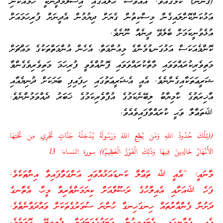
(ޤާނޫނު) ކަމުގައެވެ. އެއްވެސް ޙާލެއްގައި އިސްލާމްދީނަކީ ހަމައެކަނި
އަޅުކަންކޮށްލައިގެން މިސްކިތުން ގެޔަށް ދިޔުމުން އެދީނަށް ފުރިހަމައަށް
އުޅެވުނީކަމަށް ބެލެވޭ ދީނެއް ނޫނެވެ.
ކޮންމެއަކަސް އަޅުގަނޑުމެންގެ މިއުންމަތް، އެހެން އުންމަތްތަކުގެ މައްޗަށް
މަތިވެރިކުރައްވަވައި މާތްކުރައްވަވައި ފޮނުއްވެވީ ފުރިހަމަ މަތިވެރިވެގެންވާ
ޝަރީޢަތަކާއިގެންނެވެ. އެއީ އެޝަރީޢަތުގައި ހިފައިފި ބަޔަކަށް ދުނިޔެއާއި
އާޚިރަތުގެ ކާމިޔާބު ލިބޭނެކަމުގެ އުފާވެރިކަމުގެ ޚަބަރު ދެއްވަމުންނެވެ.
ﷲތަޢާލާ ވަޙީ ކުރައްވާފައިވެއެވެ.
((تِلْكَ حُدُودُ اللّهِ وَمَن يُطِعِ اللّهَ وَرَسُولَهُ يُدْخِلْهُ جَنَّاتٍ تَجْرِي مِن تَحْتِهَا
الأَنْهَارُ خَالِدِينَ فِيهَا وَذَلِكَ الْفَوْزُ الْعَظِيمُ)) سورة النساء: 13
މާނައީ: “އެއީ ﷲ ތަޢާލާ ކަނޑައަޅުއްވައި އަންގަވާފައިވާ އިންތަކެވެ.
ފަހެ ﷲއަށާއި އެއިލާހުގެ ރަސޫލާއަށް ކިޔަމަންތެރިވާ މީހާ، އެތާނގެ
ދަށުން ފެންއާރުތައް ހިނގަހިނގާ ހުންނަ ސުވަރުގެތަކަށް ވައްދަވާނެތެވެ.
އެއީ އެތާނގައި އެބައިމީހުން އަބަދުގެއަބަދަށް ދެމިތިބޭ ގޮތަށެވެ.