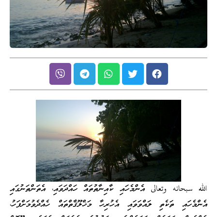
الله سبحانه وتعالى އެންމެހައި ކާއިނާތުތައް ހައްދަވައި، އެތަންތަނުގައި
އެންމެހައި ތަކެތި ލައްވަވައި އެހުރިހާ މަޚްލޫޤާތްތައް ހެއްދެވުމަށްފަހު،