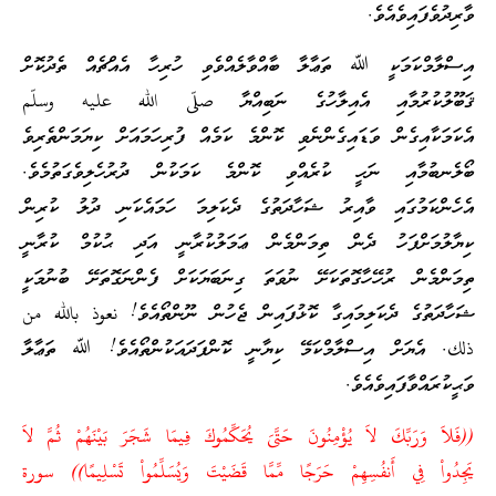
ވާރިދުވެފައިވެއެވެ.
އިސްލާމްކަމަކީ ﷲ ތަޢާލާ ބާއްވާލެއްވެވި ހުރިހާ އެއްޗެއް ތެދުކޮށް
ޤަބޫލުކުރުމާއި އެއިލާހުގެ ނަބިއްޔާ صلّى الله عليه وسلّم
އެކަމަކާއިގެން ވަޑައިގެންނެވި ކޮންމެ ކަމެއް ފުރިހަމައަށް ކިޔަމަންތެރިވެ
ބޯލެނބުމާއި ނަހީ ކުރެއްވި ކޮންމެ ކަމަކުން ދުރުހެލިވެގަތުމެވެ.
އެހެންކަމުގައި ވާއިރު ޝަހާދަތުގެ ދެކަލިމަ ހަމައެކަނި ދުލު ކުރިން
ކިޔާލުމަށްފަހު ދެން ތިމަންމެން ޢަމަލުކުރާނީ އަދި ޙުކުމް ކުރާނީ
ތިމަންމެން ރުހޭހާގޮތަކަށޭ ނުވަތަ ގިނަބަޔަކަށް ފެންނަގޮތަށޭ ބުނުމަކީ
ޝަހާދަތުގެ ދެކަލިމައިގާ ކޮޅުފައިން ޖެހުން ނޫންތޯއެވެ! نعوذ بالله من
ذلك. އެޔަށް އިސްލާމްކަމޭ ކިޔާނީ ކޮންފަދައަކުންތޯއެވެ! ﷲ ތަޢާލާ
ވަޙީކުރައްވާފައިވެއެވެ.
((فَلاَ وَرَبِّكَ لاَ يُؤْمِنُونَ حَتَّىَ يُحَكِّمُوكَ فِيمَا شَجَرَ بَيْنَهُمْ ثُمَّ لاَ
يَجِدُواْ فِي أَنفُسِهِمْ حَرَجًا مِّمَّا قَضَيْتَ وَيُسَلِّمُواْ تَسْلِيمًا)) سورة