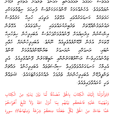
އެއްވެސް ހަމައެއް ލަމައެއްނެތި ކައުނުގެ ތެރެއަށް އެތަކެތި ދޫކޮށް
ނުލައްވައެވެ. އެހެނެއްކަމަކު ކޮންމެކަމަކަށްވެސް ފުރިހަމަ ނިޒާމްތަކަކާއި
ހަމަތަކެއް ކަނޑައަޅުއްވައި އެގޮތުގެ މަތީގައި ހުރިހާ ކަމެއްވެސް
ދައުރުވަމުންދާގޮތަށް ތަދުބީރުކުރައްވަވައި ހިންގަވައެވެ. އެގޮތުން
އިންސާނުން މިދުނިޔެއަށް ފޮނުއްވުމަށްފަހުވެސް އެބައިމީހުން ހިތުހުރިހާ
ގޮތަކަށް އުޅެން ދޫކޮށްލެއްވެވީއެއް ނޫނެވެ. އެބައިމީހުންނަށް ހެވާއި
ނުބައި، ރަނގަޅާއި ނުރަނގަޅު ބަޔާންކޮށްދެއްވުމަށް ކޮންމެ
ޒަމާނެއްގައިވެސް ރަސޫލުބޭކަލުންނާއި ނަބީބޭކަލުން ފޮނުއްވެވިއެވެ. އެއީ
އެއިލާހު ކަނޑައަޅުއްވަވާފައިވާ ސިޔާސަތުތައް އެބައިމީހުންގެ މައްޗަށް
ތަންފީޛުކޮށް އެބައިމީހުންނަށް ތެދުމަގު ދެއްކެވުމަށްޓަކައެވެ. ﷲތަޢާލާ
ވަޙީ ކުރައްވާފައިވެއެވެ.
((وَأَنزَلْنَا إِلَيْكَ الْكِتَابَ بِالْحَقِّ مُصَدِّقًا لِّمَا بَيْنَ يَدَيْهِ مِنَ الْكِتَابِ
وَمُهَيْمِنًا عَلَيْهِ فَاحْكُم بَيْنَهُم بِمَا أَنزَلَ اللّهُ وَلاَ تَتَّبِعْ أَهْوَاءهُمْ
عَمَّا جَاءكَ مِنَ الْحَقِّ لِكُلٍّ جَعَلْنَا مِنكُمْ شِرْعَةً وَمِنْهَاجًا)) سورة