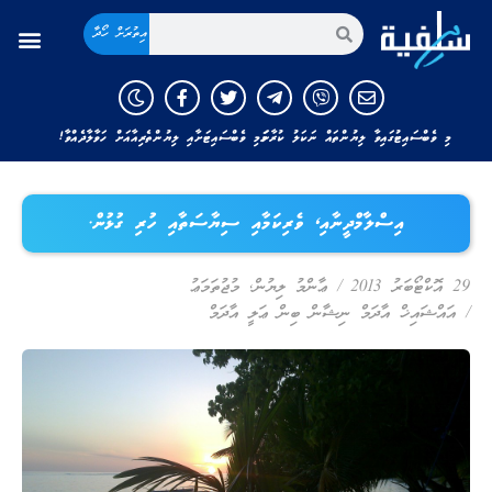
އިތުރަށް ހޯދާ
މި ވެބްސައިޓުގައިވާ ލިޔުންތައް ނަކަލު ކުރާނަމަ މި ވެބްސައިޓަށާއި ލިޔުންތެރިއާއަށް ހަވާލާދެއްވާ!
އިސްލާމްދީނާއި، ވެރިކަމާއި ސިޔާސަތާއި ހުރި ގުޅުން.
29 އޮކްޓޯބަރު 2013
/
ޢާންމު ލިޔުން
,
މުޖުތަމަޢު
/
އައްޝައިޚް އާދަމް ނިޝާން ބިން ޢަލީ އާދަމް