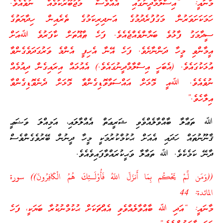
މާނައީ: “އިސްލާމްދީނުގައި އެއްވެސް މަޖުބޫރުކަމެއް ނުވެއެވެ.
ހަމަކަށަވަރުން މަގުފުރެދުމުގެ އަނދިރިކަމުގެ ތެރެއިން ހިދާޔަތުގެ
ސީދާމަގު ފާޅުވެ ބަޔާންވެއްޖެއެވެ. ފަހެ ޠާޣޫތަށް ކާފަރުވެ ﷲއަށް
އީމާންވި މީހާ ދަންނާށެވެ. ފަހެ އޭނާ އެހިފީ އެންމެ ވަރުގަދަވެގެންވާ
އުޅަކުގައެވެ. (އެބަހީ އިސްލާމްދީނުގައެވެ.) އެއުޅައް އިރައިގެން ދިއުމެއް
ނުވެއެވެ. ﷲއީ މޮޅަށް އައްސަވާވޮޑިގެންވާ މޮޅަށް ދެނެވޮޑިގެންވާ
އިލާހެވެ.”
ﷲ ތަޢާލާ ބާއްވާލެއްވެވި ޝަރީޢަތް އެއްލާލައި، އަމިއްލަ ވަޟަޢީ
ޤާނޫނުތައް ހަދައި އެއަށް ޙުކުމްކުރުމަކީ މީހާ ދީނުން ބޭރުވެގެންވެސް
ދާނޭ ކަމެކެވެ. ﷲ ތަޢާލާ ވަޙީކުރައްވާފައިވެއެވެ.
((وَمَن لَّمْ يَحْكُم بِمَا أَنزَلَ اللّهُ فَأُوْلَـئِكَ هُمُ الْكَافِرُونَ)) سورة
المائدة: 44
މާނައީ: “އަދި ﷲ ބާއްވާލެއްވެވި އެއްޗަކަށް ޙުކުމްނުކުރާ ބަޔަކީ، ފަހެ