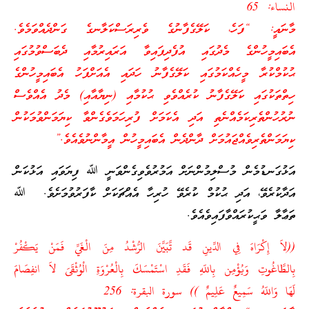
النساء: 65
މާނައީ: “ފަހެ، ކަލޭގެފާނުގެ ވެރިރަސްކަލާނގެ ގަންދެއްވަމެވެ.
އެބައިމީހުންގެ މެދުގައި އުފެދިފައިވާ އަރައިރުމާއި ދެބަސްވުމުގައި
ޙުކުމްކުރާ މީހެއްކަމުގައި ކަލޭގެފާނު ހަދައި އެއަށްފަހު އެބައިމީހުންގެ
ހިތްތަކުގައި ކަލޭގެފާނު ކުރެއްވެވި ޙުކުމާއި (ނިޔާއާއި) މެދު އެއްވެސް
ނުރުހުންތެރިކަމެއްނެތި އަދި އެކަމަށް ފުރިހަމަވެގެންވާ ކިޔަމަންވުމަކުން
ކިޔަމަންތެރިވެއްޖައުމަށް ދާންދެން އެބައިމީހުން އީމާންނުވެއެވެ.”
އަޅުގަނޑުމެން މުސްލިމުންނަށް އަމުރުވެވިގެންވަނީ ﷲ ފިޔަވައި އަޅުކަން
އަދާކުރެވޭ، އަދި ޙުކުމް ކުރެވޭ ހުރިހާ އެއްޗަކަށް ކާފަރުވުމަށެވެ. ﷲ
ތަޢާލާ ވަޙީކުރައްވާފައިވެއެވެ.
((لاَ إِكْرَاهَ فِي الدِّينِ قَد تَّبَيَّنَ الرُّشْدُ مِنَ الْغَيِّ فَمَنْ يَكْفُرْ
بِالطَّاغُوتِ وَيُؤْمِن بِاللّهِ فَقَدِ اسْتَمْسَكَ بِالْعُرْوَةِ الْوُثْقَىَ لاَ انفِصَامَ
لَهَا وَاللّهُ سَمِيعٌ عَلِيمٌ )) سورة البقرة: 256