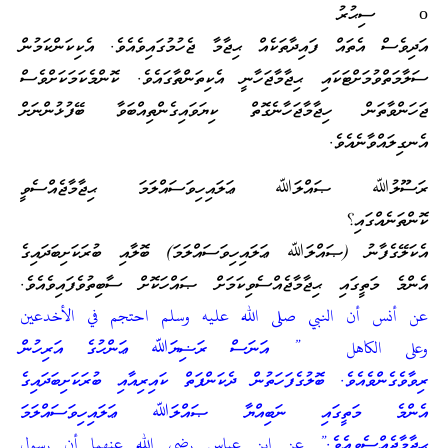
o ސިޙުރު
އަދިވެސް އެތައް ފައިދާތަކެއް ޙިޖާމާ ޖެހުމުގައިވެއެވެ. އެކިކަންކަމުން
ސަލާމަތްވުމަށްޓަކައި ޙިޖާމާޖަހާނީ އެކިތަންތާގައެވެ. ކޮންމެކަމަކަށްވެސް
ޖަހަންވާތަން ހިޖާމާޖަހާނެގޮތް ކިޔަވައިގެންތިއްބަވާ ބޭފުޅުންނަށް
އެނގިލައްވާނެއެވެ.
ރަސޫލުﷲ ޞައްލަﷲ ޢަލައިހިވަސައްލަމަ ޙިޖާމާޖެއްސެވީ
ކޮންތަނެއްގައި؟
އެކަލޭގެފާނު (ޞައްލަﷲ ޢަލައިހިވަސައްލަމަ) ބޮލާއި ބުރަކަށިބަދައިގެ
އެންމެ މަތީގައި ޙިޖާމާޖެއްސެވިކަމަށް ޞައްހަކޮށް ސާބިތުވެފައިވެއެވެ.
عن أنس أن النبي صلى الله عليه وسلم احتجم في الأخدعين
وعلى الكاهل ” އަނަސް ރަޟިޔަﷲ ޢަންހުގެ އަރިހުން
ރިވާވެގެންވެއެވެ. ބޮލުގެފަހަތުން ދެކަންފަތް ކައިރިއާއި ބުރަކަށިބަދައިގެ
އެންމެ މަތީގައި ނަބިއްޔާ ޞައްލަﷲ ޢަލައިހިވަސައްލަމަ
ޙިޖާމާޖެއްސެވިއެވެ.”
عن ابن عباس رضي الله عنهما أن رسول