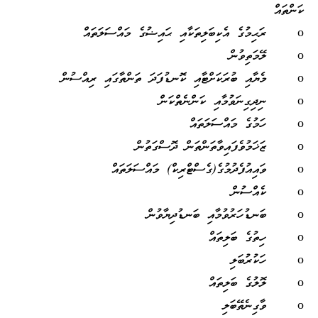
ކަންތައް
o ރަޙިމުގެ އެކިބަލިތަކާއި ޙައިޟުގެ މައްސަލަތައް
o ލޭމަތިވުން
o މެޔާއި ބުރަކަށްޓާއި ކޮނޑުފަދަ ތަންތާގައި ރިއްސުން
o ނިދިގިނަވުމާއި ކަންނެތްކަން
o ހަމުގެ މައްސަލަތައް
o ޒަޚަމުވެފައިވާތަންތަން ދޮސްގަތުން
o ވައިއުފެދުމުގެ(ގެސްޓްރިކް) މައްސަލަތައް
o ކެއްސުން
o ބަނޑުހަރުވުމާއި ބަނޑުދިޔާވުން
o ހިތުގެ ބަލިތައް
o ހަކުރުބަލި
o ލޮލުގެ ބަލިތައް
o ވާގިނެތޭބަލި