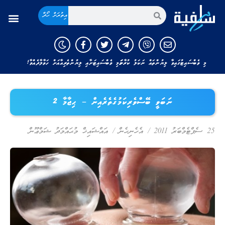
އިތުރަށް ހޯދާ
މި ވެބްސައިޓުގައިވާ ލިޔުންތައް ނަކަލު ކުރާނަމަ މި ވެބްސައިޓަށާއި ލިޔުންތެރިއާއަށް ހަވާލާދެއްވާ!
ނަބަވީ ބޭސްވެރިކަމުގެތެރެއިން – ޙިޖާމާ 2
25 ސެޕްޓެމްބަރު 2011
/
އެހެނިހެން
/
އައްޝައިޚް މުޙައްމަދު ޝަމްޢޫން