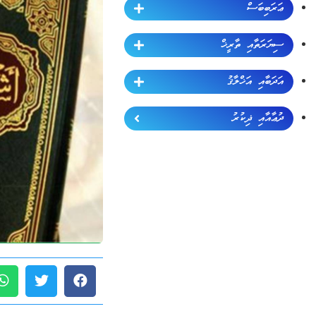
ޢަރަބިބަސް
ސިޔަރަތާއި ތާރީޚް
އަދަބާއި އަޚްލާޤު
ދުޢާއާއި ޛިކުރު