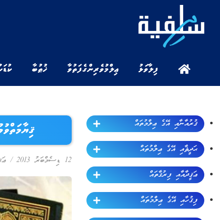
ފިލާވަޅު
ޢިލްމުވެރިންގެ ފަތުވާ
ޚުޠުބާ
ކުޑަކ
ޤުރުއާނާއި އޭގެ ޢިލްމުތައް
ޤިޔާމަތްވުމުގ
ޙަދީޘާއި އޭގެ ޢިލްމުތައް
12 ޑިސެމްބަރު 2013
/
ޢަޤ
ޢަޤީދާއާއި ފިރުޤާތައް
ފިޤުހާއި އޭގެ ޢިލްމުތައް