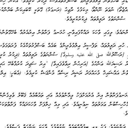
ޑާއި ބެހޭގޮތުން ޢިލްމުވެރީންގެ ބަސްފުޅުތައްވެސް ޛިކުރު ކުރީމެވެ. އެކަން ހިނގ
ްޖެތޯ) ނުވަތަ ނޫންތޯ، މިކަމުގެ ރާޖިޙު (ރަނގަޅު) ގޮތަކީ ކޮބައިކަން ބަޔާންކުރު
ީ ސުންނަތުގެ ދަލީލުތައް ޛިކުރުކުރީމެވެ.
ނައެވެ؛ މީގައި ވާހަކަ ދައްކާފައިވާނީ ހުޅަނގު ފަރާތުން އިރުއެރުމާ ބެހޭގޮތުންނެ
 ހުރި ދަލީލުތައް، ތަފްސީރު ޢިލްމުވެރީންގެ ބައެއް ބަސްފުޅުތަކާއެކު ފުރަތަމަވެ
ައި [ރަސޫލުﷲ صلى الله عليه وسلمގެ] ސުންނަތުގެ ދަލީލުތައް (ޛިކުރު ކުރީމ
ްރު ރަޟިޔަﷲ ޢަންހުގެ [އަރިހުން ރިވާވެފައިވާ] “އިރު ސަޖިދަ ކުރުމާބެހޭ ޙަދީ
ޮތުން އައްޝައިޚް މުޙައްމަދު ރަޝީދު ރިޟާއާ މުނާޤަޝާ ކުރީމެވެ. (އެބަހީ: ޢިލްމ
ޅަނގުފަރާތުން އިރު އެރުމަށްފަހު އީމާންވުމެއް އަދި ތައުބާއެއް ޤަބޫލު ވެވިގެންނުވ
އެހާހިސާބުން ޢަމަލުތައް ނިމުނީއެވެ. އަދި މިއާ ޚިލާފަށް ވާހަކަދައްކާ ފަރާތްތަކަ
ެ.
ދަންނައެވެ؛ ފަހެ މިއީ ބިމުދާއްބައެއް ނުކުތުމުގެ ވާހަކަ ނަންގަތް ފަޞްލެވެ.