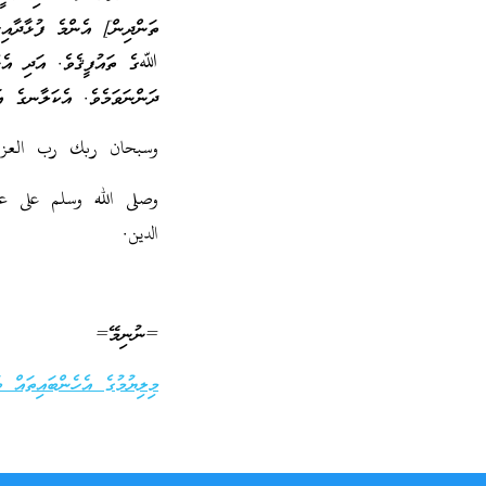
ތަންދިން] އެންމެ ފުޅާދާއިރ
ﷲގެ ތައުފީޤެވެ. އަދި އެނޫ
ދަންނަވަމެވެ. އެކަލާނގެ އ
وسبحان ربك رب العزة ع
وصلى الله وسلم على عب
الدين.
=ނުނިމޭ=
މިލިޔުމުގެ އެހެންބައިތައް ބ