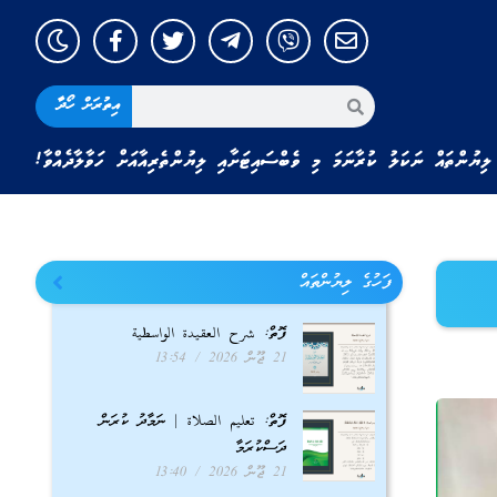
އިތުރަށް ހޯދާ
ލިޔުންތައް ނަކަލު ކުރާނަމަ މި ވެބްސައިޓަށާއި ލިޔުންތެރިއާއަށް ހަވާލާދެއްވާ!
ފަހުގެ ލިޔުންތައް
ފޮތް: شرح العقيدة الواسطية
21 ޖޫން 2026
13:54
ފޮތް: تعليم الصلاة | ނަމާދު ކުރަން
ދަސްކުރަމާ
21 ޖޫން 2026
13:40