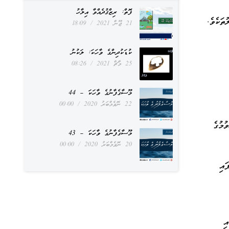
ފޮތް: ރިޒްޤުދެއްވާ އިލާހު
ތަކެވެ.
21 ޖޫން 2021
18:09
ކުޑަކުދިންގެ ވާހަކަ: ލަކުނު
25 މާޗް 2021
08:26
މޫސާގެފާނުގެ ވާހަކަ – 44
22 ނޮވެމްބަރު 2020
00:00
ުމުގެ
މޫސާގެފާނުގެ ވާހަކަ – 43
20 ނޮވެމްބަރު 2020
00:00
ައި
ި