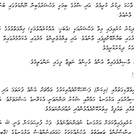
ވާހަކަ ޛިކުރު ކުރީމެވެ. އަދި ޝާމުގެ ބިމަކީ މަޙުޝަރުގެބިން ނޫންކަމުގައި ބުނާ
ވާނެއެވެ.
 ޛިކުރު ކުރެވިފައި މިވާ މަޙްޝަރުއަކީ (އެބަހީ: އެއްކުރެއްވުމަކީ) ޤިޔާމަތްވުމުގެ ކ
ގައި ބަޔާންކޮށްދީފައި ވާނެއެވެ. އަދި ޢިލްމުވެރީންގެ މެދުގައި އެކަމާމެދުގައިވާ ޚ
ެކު ޛިކުރުކުރީމެވެ.
 ވާޞިލްވެފައިވާ އެންމެ މުހިންމު ނަތީޖާ މީގައި ނަންގަތީމެވެ.
!
ވޮޑިގަތުމާއި [މިކަން] ފަސޭހަކޮށްދެއްވިކަމުގެ މައްޗަށް، އެންމެ ފުރަތަމަ އަދި 
ސިއްރުގައި އަޅުގަނޑު ޙަމްދާއި ޝުކުރު ދަންނަވަނީ އެކަލާނގެ ޙަޟްރަތަށެވެ. އަ
ުމާއި ތައުފީޤު އިތުރުކޮށްދެއްވުންއެދި ދުޢާދަންނަވަމެވެ.
ކުރެވިފައިވާކަމަށް އަޅުގަނޑު ނުދަންނަވާނަމެވެ. ފަހެ ފުރިހަމަކަން ވަނީ ﷲ ތަޢ
 އިންސާނުންގެ ޠަބީޢަތެވެ. އެހެނެއްކަމަކު ހަމަޔަޤީނުންވެސް، އަޅުގަނޑުގެ [ޤާބިލި