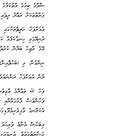
ޝާމްގެ ބިމުގެ މާތްކަމުގެ 
ފަރާތްތަކަށް ރައްދު ދީފައި 
އެއަށްފަހު، ޙަދީޘްތަކުގައި
ދުނިޔޭގައި ހިނގާކަމެއް ކަމު
އޭގެ ރާޖިޙު ބަޔާން ކުރުމާއ
ނިންމުން: މި (ބަޙުޘްއިން)
ދެން އެއަށްފަހު ދަންނައެވެ
ފަހެ ﷲ ތަޢާލާގެ ވާގިވެރިވެ
ފަހުންވެސް، ފާޅުގައްޔާއި 
އެކަލާނގެ ވާގިވެރިވެވޮޑިގަތ
މިބަޙުޝް އެންމެ ފުރިހަމަ 
ޙަޟްރަތުގައެވެ. އުނިކަމަކީ