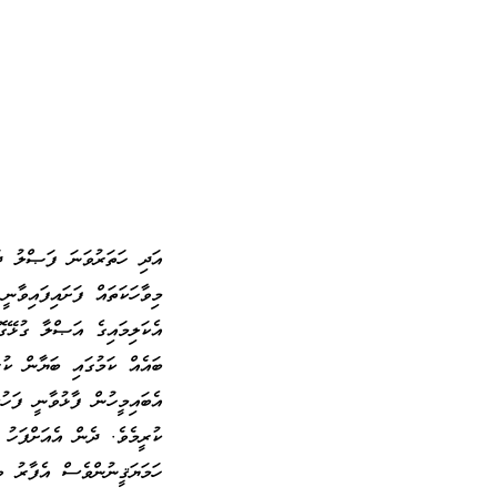
އަދި ހަތަރުވަނަ ފަޞްލު ދަ
މިވާހަކަތައް ފަށައިފައިވާނ
އެކަލިމައިގެ އަޞްލާ ގުޅޭގ
ބައެއް ކަމުގައި ބަޔާން ކުރ
އެބައިމީހުން ފާޅުވާނީ ފަހު
ކުރީމެވެ. ދެން އެއަށްފަހު 
ހަމަޔަޤީނުންވެސް އެފާރު ވ