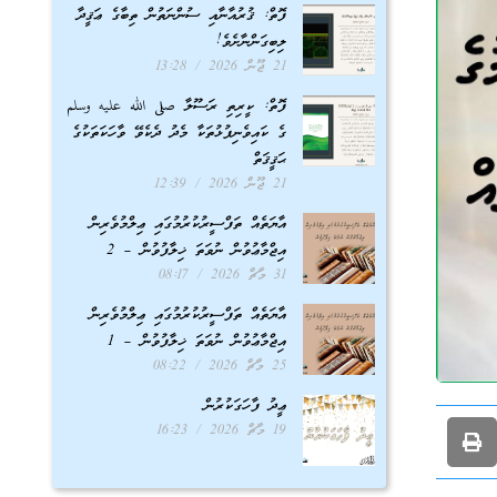
ފޮތް: ޤުރުއާނާއި ސުންނަތުން ތިބާގެ ޢަޤީދާ
ލިބިގަންނާށެވެ!
21 ޖޫން 2026
13:28
ފޮތް: ކީރިތި ރަސޫލާ صلى الله عليه وسلم
ގެ ކައިވެނިފުޅުތަކާ މެދު ދެކެވޭ ވާހަކަތަކުގެ
ޙަޤީޤަތް
21 ޖޫން 2026
12:39
އާޔަތެއް ތަފްސީރުކުރުމުގައި ޢިލްމުވެރިން
އިޖްމާޢުވުން ނުވަތަ ޚިލާފުވުން – 2
31 މާޗް 2026
08:17
އާޔަތެއް ތަފްސީރުކުރުމުގައި ޢިލްމުވެރިން
އިޖްމާޢުވުން ނުވަތަ ޚިލާފުވުން – 1
25 މާޗް 2026
08:22
ޢީދު ފާހަގަކުރުން
19 މާޗް 2026
16:23