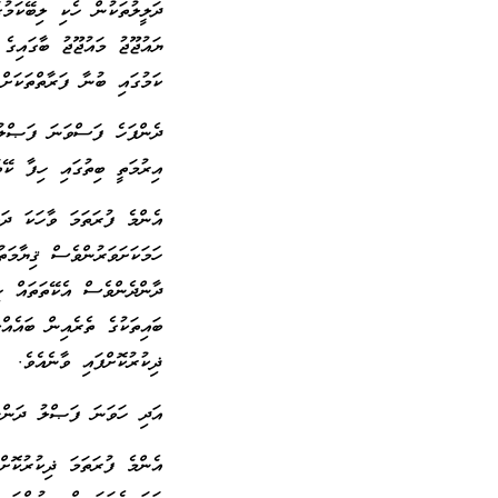
ދަލީލުތަކުން ހެކި ލިބޭކަމު
ކަމުގައި ބުނާ ފަރާތްތަކަށް
ދެންފަހެ ފަސްވަނަ ފަޞްލު 
އިރުމަތީ ބިތުގައި ހިފާ ކޭތ
އެންމެ ފުރަތަމަ ވާހަކަ ދައ
ހަމަކަށަވަރުންވެސް ޤިޔާމަތު
ދާންދެންވެސް އެކޭތަތައް ހި
ބައިތަކުގެ ތެރެއިން ބައެއް
ޛިކުރުކޮށްފައި ވާނެއެވެ.
އަދި ހަވަނަ ފަޞްލު ދަންނަ
އެންމެ ފުރަތަމަ ޛިކުރުކޮށް