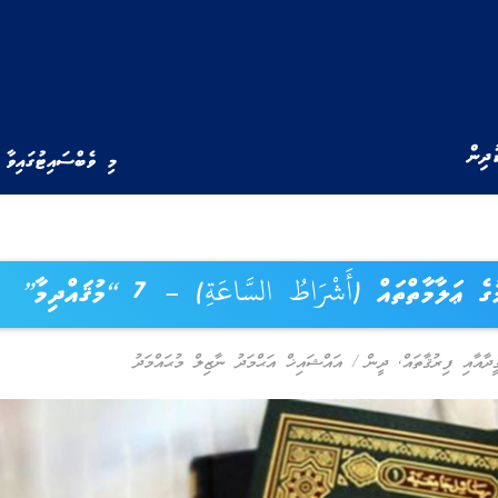
ުދިން
މި ވެބްސައިޓުގައިވާ 
ެ ޢަލާމާތްތައް (أَشْرَاطُ السَّاعَةِ) – 7 “މުޤައްދިމާ”
ީދާއާއި ފިރުޤާތައް
,
ދީން
/
އައްޝައިޚް އަޙްމަދު ނާޒިލް މުޙައްމަދު