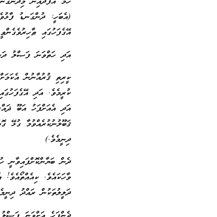
ހަމަ އެފަދައިން މިދުންގަނ
(އެބަހީ: ދުންގަނޑު ފާޅުވެއ
އޭގެފަހުގައި ޠާހިރުވެގެންވ
އަދި ހަތްވަނަ ފަޞްލު ދަން
ކީރިތި ޤުރުއާނުން އެކަމަށް
ކުރީމެވެ. އަދި އޭގެފަހުގ
އަދި އެއަށްފަހު އަބޫ ޛައ
ޤަބޫލުނުކުރެއްވުމާ ގުޅޭ ގ
ދިނީމެވެ.)
ދެން ބަޔާންކޮށްފައިވާނީ ހު
ވާހަކައެވެ. ކިއެއްތޯއެވެ! 
ދަލީލުތަކުން ރައްދު ދިނީމެވ
ދެންފަހެ އަށްވަނަ ފަޞްލު 