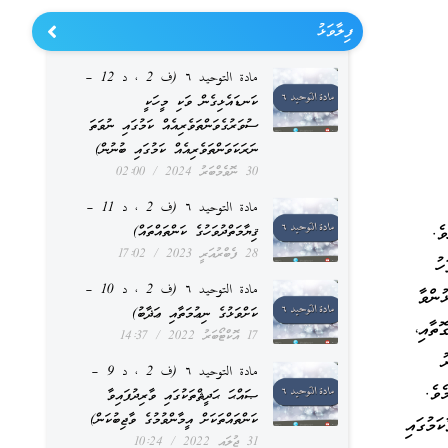
ފިލާވަޅު
مادة التوحيد ٦ (ف 2 ، د 12 –
ކަނޑައެޅިގެން ވަކި މީހަކީ
ސުވަރުގެވަންތަވެރިއެއް ކަމުގައި ނުވަތަ
ނަރަކަވަންތަވެރިއެއް ކަމުގައި ބުނުން)
30 ނޮވެމްބަރު 2024
02:00
مادة التوحيد ٦ (ف 2 ، د 11 –
ެ.
ޤިޔާމަތްދުވަހުގެ ކަންތައްތައް)
28 ފެބްރުއަރީ 2023
17:02
ހު
مادة التوحيد ٦ (ف 2 ، د 10 –
ުންވާ
ކަށްވަޅުގެ ނިޢުމަތާއި ޢަޛާބު)
ތާއި،
17 އޮކްޓޯބަރު 2022
14:37
ު
مادة التوحيد ٦ (ف 2 ، د 9 –
ެވެ.
ޞައްޙަ ޙަދީޘްތަކުގައި ވާރިދުފައިވާ
ކަންތައްތަކަށް އީމާންވުމުގެ ވާޖިބުކަން)
ަމުގައި
31 ޖުލައި 2022
10:24