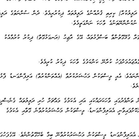
ދަލީލުކުރާ] ކީރިތި ޤުރުއާނުގެ ދަލީލުތައް ޛިކުރުރީމެވެ. ދެން ސުންނަތުގެ ދަލީލު
 ނުކުންނާނޭތަނުގެ ވާހަކަ ނަންގަތީމެވެ.
ތަރާ ގުޅޭގޮތުންވާ ބަސްފުޅުތައް، އޭގެ ރާޖިޙު (ރަނގަޅުގޮތް) ޛިކުރު ކުރުމާއެކު
ެއްޖައުމަށްފަހު ކުރާނޭ ކަންކަމުގެ ވާހަކަ ޛިކުރު ކުރީމެވެ.
ނައެވެ؛ އެއީ މީސްތަކުން މަޙުޝަރުކުރުވާ (އެއްތަންކުރުވާ) އަލިފާންގަނޑު ފާޅުވ
ެވެ.
 ތަނާމެދުގައި ވާހަކަދައްކައި އަދި އެކަމުގެ މައްޗަށް ހުރި ދަލީލުތައް ގެނެސްދީފ
ުކޮށްފައިވާނީ އެއަލިފާންގަނޑު، މީސްތަކުން މަޙްޝަރުކުރުވާނެ ގޮތާއި އެކަމުގެ
 އެއަލިފާންގަނޑު މީސްތަކުން މަޙްޝަރުކުރުވާނޭ ބިމާ ބެހޭގޮތުންނެވެ. އޭގެފަހުގައ