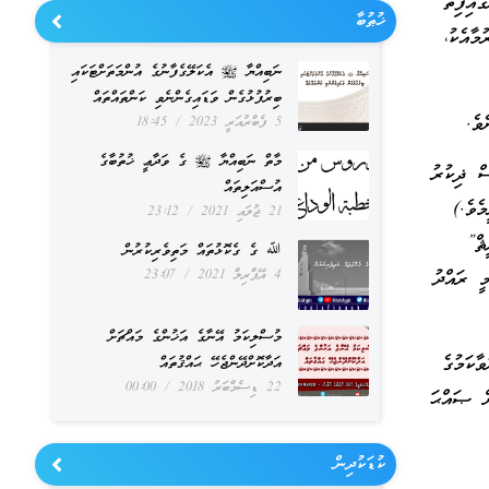
ައިފިތޯ
ޚުޠުބާ
މާއެކު،
ނަބިއްޔާ ﷺ އެކަލޭގެފާނުގެ އުންމަތަށްޓަކައި
ބިރުފުޅުގެން ވަޑައިގެންނެވި ކަންތައްތައް
ވެ.
5 ފެބްރުއަރީ 2023
18:45
މާތް ނަބިއްޔާ ﷺ ގެ ވަދާޢީ ޚުތުބާގެ
ސް ޛިކުރު
އުސްއަލިތައް
ެވެ.)
21 ޖުލައި 2021
23:12
ޘް”
ﷲ ގެ ގެކޮޅުތައް މަތިވެރިކުރުން
ީ ރައްދު
4 އޭޕްރިލް 2021
23:07
މުސްލިކަމު އޭނާގެ އަޚުންގެ މައްޗަށް
ާކަމުގެ
އަދާކޮށްދޭންޖެހޭ ޙައްޤުތައް
22 ޑިސެމްބަރު 2018
00:00
ށް ޞައްޙަ
ކުޑަކުދިން