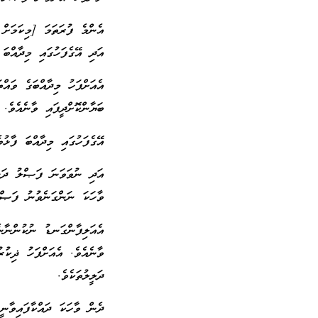
އެންމެ ފުރަތަމަ [މިކަމަށް 
އަދި އޭގެފަހުގައި މިދާއްބަ
އެއަށްފަހު މިދާއްބަގެ ވައް
ބަޔާންކޮށްދީފައި ވާނެއެވެ.
އޭގެފަހުގައި މިދާއްބަ ފާޅުވ
އަދި ނުވަވަނަ ފަޞްލު ދަން
ވާހަކަ ނަންގަނެވުނު ފަޞްލ
އެއަލިފާންގަނޑު ނުކުންނާނެ
ވާނެއެވެ. އެއަށްފަހު ޛިކުރ
ދަލީލުތަކެވެ.
ދެން ވާހަކަ ދައްކާފައިވާނީ