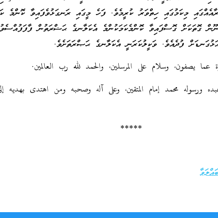
ާއެއްގައި މިކަމުގައި ހިތްވަރު ކުރީމެވެ. ފަހެ މީގައި ރަނގަޅުވެފައިވާ ކޮންމެ ކަ
ން ގޮތަކަށް ގޮސްފައިވާ ކޮންމެކަމަކުންމެ އެކަލާނގެ ޙަޟްރަތުން ފާފަފުއްސެވުމ
ަޅުގަނޑަށް ފުދެއެވެ. ވަކީލުކަރަނީ އެކަލާނގެ ޙަޞްރަތަށެވެ.
ما يصفون، وسلام على المرسلين، والحمد لله رب العالمين.
ده ورسوله محمد إمام المتقين، وعلى آله وصحبه ومن اهتدى بهديه إل
*****
ައްލަވާ