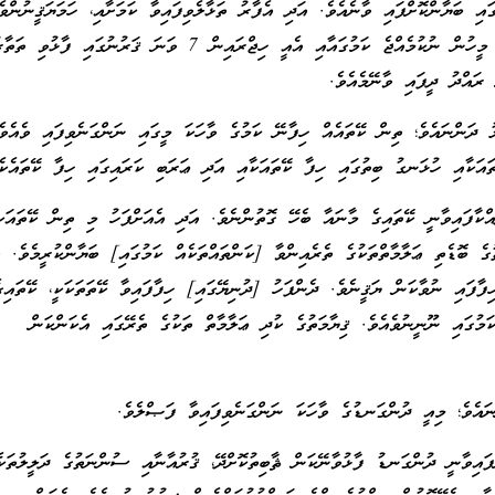
ގައި ބަޔާންކޮށްފައި ވާނެއެވެ. އަދި އެފާރު ތަޅާލެވިފައިވާ ކަމަށާއި، ހަމަޔަޤީނުންވ
ޔައުޖޫޖު މައުޖޫޖު ބާގައިގެ މީހުން ނުކުމެއްޖެ ކަމުގައާއި އެއީ ހިޖްރައިން 7 ވަނަ ޤަރުނުގައި ފާޅުވ
 ރައްދު ދީފައި ވާނޭމެއެވެ.
ދަންނައެވެ؛ ތިން ކޭތައެއް ހިފާނޭ ކަމުގެ ވާހަކަ މީގައި ނަންގަނެވިފައި ވެއެވެ
ައަކާއި ހުޅަނގު ބިތުގައި ހިފާ ކޭތައަކާއި އަދި ޢަރަބި ކަރައިގައި ހިފާ ކޭތައެކެ
ްކާފައިވާނީ ކޭތައިގެ މާނައާ ބެހޭ ގޮތުންނެވެ. އަދި އެއަށްފަހު މި ތިން ކޭތައަކ
ގެ ބޮޑެތި ޢަލާމާތްތަކުގެ ތެރެއިންވާ [ކަންތައްތަކެއް ކަމުގައި] ބަޔާންކުރީމެވެ. އަ
ފާފައި ނުވާކަން ޔަޤީނެވެ. ދެންފަހު [ދުނިޔޭގައި] ހިފާފައިވާ ކޭތަތަކަކީ، ކޭތައިގ
ކަމުގައި ނޫނީނުވެއެވެ. ޤިޔާމަތުގެ ކުދި ޢަލާމާތް ތަކުގެ ތެރޭގައި އެކަންކަން
އެވެ؛ މިއީ ދުންގަނޑުގެ ވާހަކަ ނަންގަނެވިފައިވާ ފަޞްލެވެ.
ފައިވާނީ ދުންގަނޑު ފާޅުވާނޭކަން ޘާބިތުކޮށްދޭ، ޤުރުއާނާއި ސުންނަތުގެ ދަލީލުތަކެ