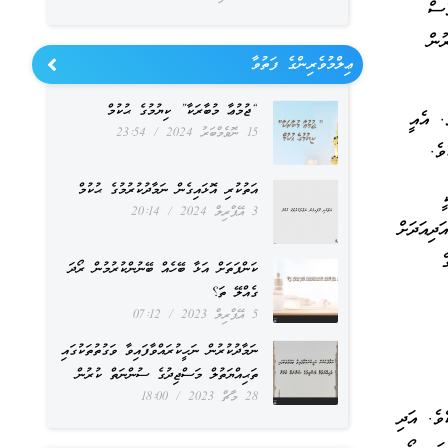
ެސް
ި ތަތާރުން
ޢިލްމުވެރިންގެ ފަތުވާ
“ޖުމުޢާ މުބާރަކާ” ކިޔުމުގެ ޙުކުމް
. އެއީ
15 ނޮވެމްބަރު 2024
23:54
ވެ.
އަތުކުރި އޮޅައިގެން ނަމާދުކުރުމުގެ ޙުކުމް
ީ
3 އޭޕްރިލް 2024
20:14
ދިއަދަށް
ެ
ކަންފަތަށް އަޅާ ބޭހެއް ބޭނުންކުރުމުން ރޯދަ
ގެއްލޭ ތަ؟
5 އޭޕްރިލް 2023
07:12
ނަމާދުކުރުން ނަހީކުރައްވާފައިވާ ވަގުތުތަކުގައި
ތަޙިއްޔަތުލް މަސްޖިދުގެ ސުންނަތް ކުރުން
28 މާޗް 2023
18:00
ވެ. އަދި