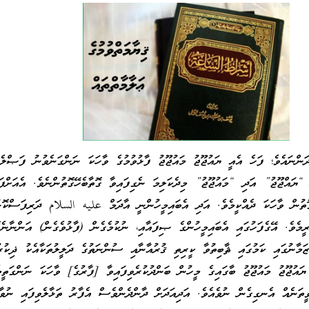
ންނައެވެ؛ ފަހެ އެއީ ޔައުޖޫޖު މައުޖޫޖު ފާޅުވުމުގެ ވާހަކަ ނަންގަނެވުނު ފަޞްލެވ
ީ “ޔައްޖޫޖު” އަދި “މައުޖޫޖު” މިދެކަލިމަ ނެގިފައިވާ ގޮތާބެހޭގޮތުންނެވެ. އެއަށްފަ
ޮތުން ވާހަކަ ދެއްކީމެވެ. އަދި އެބައިމީހުންނީ އާދަމް عليه السلام ދަރިފަސްކޮޅ
ީމެވެ. އޭގެފަހުގައި އެބައިމީހުންގެ ޞިފައާއި، ނުކުމެގެން (ފާޅުވެގެން) އަންނާނެގޮ
ޒަމާނުގައި ކަމުގައި ޘާބިތުވާ ކީރިތި ޤުރުއާނާއި ސުންނަތުގެ ދަލީލުތަކާއެކު ޛިކުރ
ޔައުޖޫޖު މައުޖޫޖު ބާގައިގެ މީހުން ބަންދުކުރެވިފައިވާ [ފާރުގެ] ވާހަކަ ނަންގަތީމ
ީތަނެއް އެނގިގެން ނުވެއެވެ. އަދިއަދަށް ދާންދެންވެސް އެފާރު ތަޅާލެވިފައި ނުވާކ