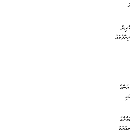
ުރިން
ިލާފުތައް
އެންމެ
ދި
ާލާގެ
އްޔަތު