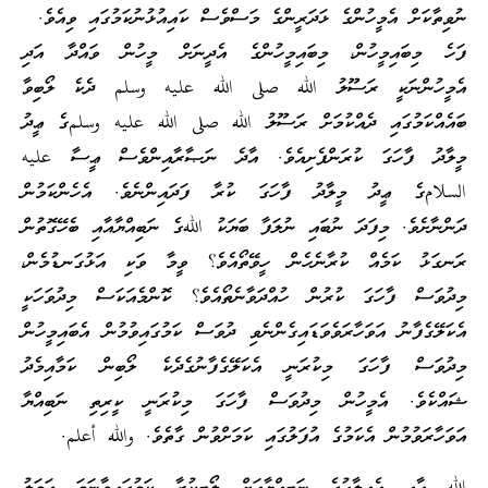
ނުވިތާކަށް އެމީހުންގެ ޅަދަރީންގެ މަސްވެސް ކައިއުޅުނުކަމުގައި ވިއެވެ.
ފަހެ މިބައިމީހުން، މިބައިމީހުންގެ އެދީނަށް މީހުން ވައްދާ އަދި
އެމީހުންނަކީ ރަސޫލު الله صلى الله عليه وسلم ދެކެ ލޯބިވާ
ބައެއްކަމުގައި ދެއްކުމަށް ރަސޫލު الله صلى الله عليه وسلمގެ ޢީދު
މީލާދު ފާހަގަ ކުރަންފެށިއެވެ. އާދެ ނަޞާރާއިންވެސް ޢީސާ عليه
السلامގެ ޢީދު މީލާދު ފާހަގަ ކުރާ ފަދައިންނެވެ. އެހެންކަމުން
ދަންނާށެވެ. މިފަދަ ނުބައި ނުލަފާ ބަޔަކު اللهގެ ނަބިއްޔާއާއި ބެހޭގޮތުން
ރަނގަޅު ކަމެއް ކުރާނެހެން ހީވޭތޯއެވެ؟ ވީމާ ވަކި އަޅުގަނޑުމެން،
މިދުވަސް ފާހަގަ ކުރުން ހުއްދަވާނެތޯއެވެ؟ ކޮންމެއަކަސް މިދުވަހަކީ
އެކަލޭގެފާނު އަވަހާރަވެވަޑައިގެންނެވި ދުވަސް ކަމުގައިވުމުން އެބައިމީހުން
މިދުވަސް ފާހަގަ މިކުރަނީ އެކަލޭގެފާނުގެދެކެ ލޯބިން ކަމާއިމެދު
ޝައްކެވެ. އެމީހުން މިދުވަސް ފާހަގަ މިކުރަނީ ކީރިތި ނަބިއްޔާ
އަވަހާރަވުމުން އެކަމުގެ އުފަލުގައި ކަމަށްވުން ގާތެވެ. والله أعلم.