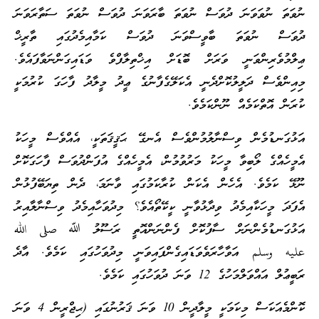
ނުވަތަ ނުވަވަނަ ދުވަސް ނުވަތަ ބާރަވަނަ ދުވަސް ނުވަތަ ސަތާރަވަނަ
ދުވަސް ނުވަތަ ބާވީސްވަނަ ދުވަސް ކަމާއިމެދުގައި ތާރީޚް
ޢިލްމުވެރިންވަނީ ވަރަށް ބޮޑަށް އިޚްތިލާފްވެ ވަޑައިގަންނަވާފައެވެ.
މިއިންވެސް ދަލީލުކޮށްދެނީ އެކަލޭގެފާނުގެ ޢީދު މީލާދު ފާހަގަ ކުރުމަކީ
ކުރަން އޮތްކަމެއް ނޫންކަމެވެ.
އަޅުގަނޑުމެން ވިސްނާލުމުންވެސް އެނގޭ ޙަޤީޤަތަކީ، އެއްވެސް މީހަކު
އެމީހެއްގެ ލޯބިވާ މީހަކު މަރުވުމުން، އެމީހެއްގެ އުފަންދުވަސް ފާހަގަކޮށް
ނޫޅޭ ކަމެވެ. އެހެން އެކަން ކުރާކަމުގައި ވާނަމަ، ދެން ތިޔަބޭފުޅުން
އެފަދަ މީހަކާއިމެދު ވިދާޅުވާނީ ކީކޭތޯއެވެ؟ މިދުވަހާއިމެދު ވިސްނާލާއިރު
އަޅުގަނޑުމެންނަށް ސާފުކޮށް ފެންނަންއޮތީ ރަސޫލު ﷲ صلى الله
عليه وسلم އަވާހާރަވެވަޑައިގެންފައިވަނީ މިދުވަހުގައި ކަމެވެ. އާދެ
ރަބީޢުލް އައްވަލްމަހުގެ 12 ވަނަ ދުވަހުގައި ކަމެވެ.
ކޮންމެއަކަސް މިކަމަކީ މީލާދީން 10 ވަނަ ޤަރުނުގައި (ޙިޖްރީން 4 ވަނަ