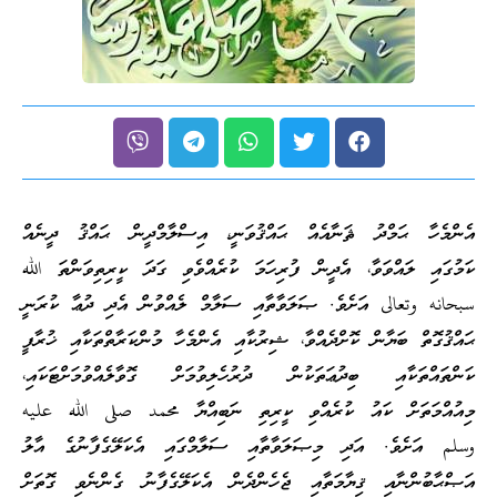
އެންމެހާ ޙަމްދު ޘަނާއެއް ޙައްޤުވަނީ، އިސްލާމްދީން ޙައްޤު ދީނެއް
ކަމުގައި ލައްވަވާ، އެދީން ފުރިހަމަ ކުރެއްވެވި ގަދަ ކީރިތިވަންތަ الله
سبحانه وتعالى އަށެވެ. ޞަލަވާތާއި ސަލާމް ލެއްވުން އެދި ދުޢާ ކުރަނީ
ޙައްޤުގޮތް ބަޔާން ކޮށްދެއްވާ، ޝިރުކާއި އެންމެހާ މުންކަރާތްތަކާއި ޚުރާފީ
ކަންތައްތަކާއި ބިދުޢަތަކުން ދުރުހެލިވުމަށް ގޮވާލެއްވުމަށްޓަކައި،
މިއުއްމަތަށް ކައު ކުރެއްވި ކީރިތި ނަބިއްޔާ محمد صلى الله عليه
وسلم އަށެވެ. އަދި މިޞަލަވާތާއި ސަލާމްގައި އެކަލޭގެފާނުގެ އާލު
އަޞްޙާބުންނާއި ޤިޔާމަތާއި ޖެހެންދެން އެކަލޭގެފާނު ގެންނެވި ގޮތަށް