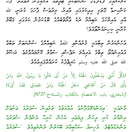
ކުލަކުލައިގެ ފާޑުފާޑުގެ ހެދުންތަކާއި ޓައީތައް އަޅައިގެން ދެވެއެވެ. ފަހެ
ކަންހިނގާ ގޮތަކީ މިއީކަމުގައި ވާއިރު، މިދުވަސް ފާހަގަ ކުރަނީ، الله
އާއި އެއިލާހުގެ ނަބިއްޔާ ދެކެ ވާލޯތްބެއްގެ ބޮޑުކަމުން ކަމުގައި ޤަބޫލު
ކުރާނީ ކިހިނަކުންތޯއެވެ؟
އެހެންކަމުން ތިބާއަކީ، ޤުރުއާނާއި اللهގެ ނަބިއްޔާގެ ސުންނަތަށް ތަބާވާ
މުއުމިނެއްތޯ، ތިބާގެ އަމިއްލަ ނަފްސާއި ސުވާލު ކޮށްލައްވާށެވެ. ރަސޫލު
الله صلى الله عليه وسلم ޙަދީޘްފުޅު ކުރައްވާފައިވެއެވެ.
((كُلُّ أُمَّتِي يَدْخُلُونَ الْجَنَّةَ إِلاَّ مَنْ أَبَى قَالُوا يَا رَسُولَ اللَّهِ وَمَنْ
يَأْبَى قَالَ مَنْ أَطَاعَنِي دَخَلَ الْجَنَّةَ وَمَنْ عَصَانِي فَقَدْ أَبَى))
[البخاري، باب الاعتصام بالكتاب والسنة،ح:6737]
މާނައަކީ: “ތިމަންކަލޭގެފާނުގެ އުއްމަތުގެ ތެރެއިން ސުވަރުގެ ވަނުމަށް
އިންކާރު ކުރި މީހުން ފިޔަވައި އެހެން ހުރިހާ އެންމެން ސުވަރުގެ
ވަންނަހުއްޓެވެ. އެހިނދު ޞަޙާބިއްޔަ ބޭކަލުން ދެންނެވިއެވެ. ‘ސުވަރުގެ