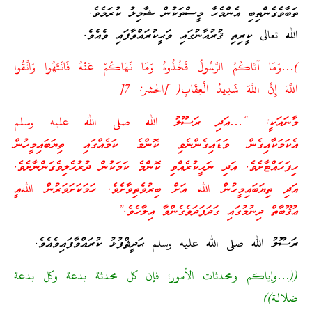
ތަބާވެގެންތިބި އެންމެހާ މީސްތަކުން ޝާމިލު ކުރަމެވެ.
الله تعالى ކީރިތި ޤުރުއާނުގައި ވަޙީކުރައްވާފައި ވެއެވެ.
)…وَمَا آتَاكُمُ الرَّسُولُ فَخُذُوهُ وَمَا نَهَاكُمْ عَنْهُ فَانْتَهُوا وَاتَّقُوا
اللَّهَ إِنَّ اللَّهَ شَدِيدُ الْعِقَابِ( ]الحشر: 7[
މާނައަކީ: “…އަދި ރަސޫލު الله صلى الله عليه وسلم
އެކަމަކާއިގެން ވަޑައިގެންނެވި ކޮންމެ ކަމެއްގައި ތިޔަބައިމީހުން
ހިފަހައްޓާށެވެ. އަދި ނަހީކުރެއްވި ކޮންމެ ކަމަކުން ދުރުހެލިވެގަންނާށެވެ.
އަދި ތިޔަބައިމީހުން الله އަށް ބިރުވެތިވާށެވެ. ހަމަކަށަވަރުން اللهއީ
ޢުޤޫބާތް ދިނުމުގައި ގަދަފަދަވެގެންވާ އިލާހެވެ.”
ރަސޫލު الله صلى الله عليه وسلم ޙަދީޘްފުޅު ކުރައްވާފައިވެއެވެ.
((…وإياكم ومحدثات الأمور؛ فإن كل محدثة بدعة وكل بدعة
ضلالة))