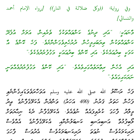
وفي رواية: ((وكل ضلالة في النار)) [رواه الإمام أحمد
والنسائي]
މާނައަކީ: “އަދި ދީނުގެ ކަންތައްތަކުގެ ތެރެއިން، އަލަށް އުފެދޭ
ކަންތައްތަކުން ތިޔަބައިމީހުން ދުރުހެލިވެގަންނާށެވެ. ފަހެ ކޮންމެ އާ
ކަމަކީ ބިދުޢައެކެވެ. އަދި ކޮންމެ ބިދުޢައަކީ މަގުފުރެދުމެކެވެ.”
އަދި އެހެން ރިވާޔަތެއްގައިވެއެވެ. “އަދި ކޮންމެ މަގުފުރެދުމެއްވަނީ
ނަރަކައިގައެވެ.”
ފަހެ ރަސޫލު الله صلى الله عليه وسلم އަވަހާރަވެވަޑައިގެންނެވި
ފަހުން ހަތަރު ޤަރުނު (400 އަހަރު) ވަންދެން އެކަލޭގެފާނުގެ ޢީދު
މީލާދު ފާހަގަ ކުރެވިފައެއް ނުވެއެވެ. އެކަލޭގެފާނު ދެކެ ނިހާޔަތަށް
ލޯބިފުޅުވާ އަނބިއަނބި ކަނބަލުންނާއި އެކަލޭގެފާނުގެ އެއްވެސް
ދަރިކަލަކުވެސް ނުވަތަ ދަރިކަނބަލަކުވެސް އެދުވަސް ފާހަގަ