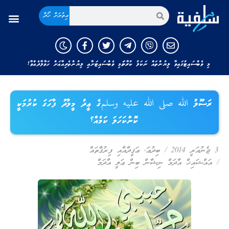
އިތުރަށް ހޯދާ
މި ވެބްސައިޓުގައިވާ ލިޔުންތައް ނަކަލު ކުރާނަމަ މި ވެބްސައިޓަށާއި ލިޔުންތެރިއާއަށް ހަވާލާދެއްވާ!
ރަސޫލު الله صلى الله عليه وسلمގެ ޢީދު މީލާދު ފާހަގަ ކުރުމަކީ
ކޮންކަހަލަ ކަމެއް؟
3 ޖެނުއަރީ 2014
/
ބިދުޢަ
,
ޢަޤީދާއާއި ފިރުޤާތައް
/
އައްޝައިޚް އާދަމް ނިޝާން ބިން ޢަލީ އާދަމް