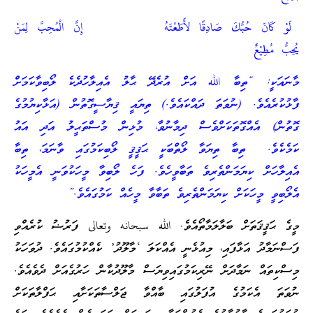
لَوْ كَانَ حُبُّكَ صَادِقًا لأَطَعْتَهُ إِنَّ الْمُحِبَّ لِمَنْ
يُحِبُّ مُطِيْعٌ
މާނައަކީ: “ތިބާ الله އަށް އުރެދޭ ޙާލު އެއިލާހުދެކެ ލޯބިވާކަމަށް
ފާޅުކުރެއެވެ. (ނުވަތަ ދައްކައެވެ.) ތިޔައީ ޤިޔާސީގޮތުން (އަޅާކިޔުމުގެ
ގޮތުން) އެއްގޮތަކަށްވެސް ދިމާނުވާ، މުޅިން މުސްތަޙީލު އަދި އައު
ކަމެކެވެ. ތިބާ ތިޔަވާ ލޯތްބަކީ ޙަޤީޤީ ލޯބިކަމުގައި ވާނަމަ، ތިބާ
އެއިލާހަށް ކިޔަމަންތެރިވެ ތަބާވީހެވެ. ފަހެ ލޯބިވާ މީހަކުވަނީ އެމީހަކު
އެލޯބިވީ މީހަކަށް ކިޔަމަންތެރިވެ ތަބާވާ މީހެއް ކަމުގައެވެ.”
މީގެ ޙަޤީޤަތަށް ބަލާލަމާތޯއެވެ. الله سبحانه وتعالى ފަރުޟު ކުރެއްވި
ފަސްނަމާދު އަޅާފައި، މިއުޅެނީ އެއްކަލަ ‘މާލޫދު’ ކެއްކުމުގައެވެ. ދުވަހަކު
މިސްކިތައް ނަމާދަށް ނޭރިކަމުގައިވިޔަސް މާލޫދުކާން ހަރުގެއަށް ދެވެއެވެ.
ނުވަތަ އެކަމުގެ އުފަލުގައި ބާއްވާ ޖަލްސާތަކަށާއި ޙަފްލާތަކަށް