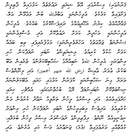
ޤަރުނުގައި) މިޞްރުގައި އޮތް ޝިޔަޢީ ދައުލަތެއް ކަމުގައިވާ ފާޠިމީން
ފަށާފައިވާ ކަމެކެވެ. އެމީހުންނަކީ ޢަބްދުالله ބުން މައެމޫން އަލް-
ޤައްދާޙްއެވެ، ކިޔުނު ޔަހޫދީއެއްގެ ދަރިފަސްކޮޅުގެ ބައެކެވެ. އެމީހުން،
އެމީހުންނަކީ މަހުދީން ކަމަށް ދަޢުވާކޮށް އަދި މުސްލިމުންނަކީ
(ސުންނަތް ޖަމާޢަތުގެ އަހުލުވެރީންނަކީ) މަގުފުރެދިފައި ތިބި ބައެއް
ކަމަށް ޙުކުމް ކުރިއެވެ. މިޝިޔަޢީންގެ ނުބައި ނުލަފާކަން ހުރި
މިންވަރަކީ، އެމީހުން اللهގެ ނަބިއްޔާގެ ޞަޙާބީބޭކަލުންގެ ތެރެއިން އަބޫ
ބަކުރު، ޢުމަރު، ޢާއިޝާ (رضي الله عنهم أجمعين) އަދި މިނޫންވެސް
ވަރަށް ގިނަ ޞަޙާބީންނަކީ ކާފަރުން ކަމުގައި ހަދައި އެބޭކަލުންނަށް
ނިސްބަތްކޮށް ނުބައިނުލަފާ ދޮގު ބުހުތާނުހަދައި، އެއްޗެހި ކިޔައި
ހަދާފައިވެއެވެ. އަދި މިޞްރުގެ މީހުން ތަރާވީޙް ނަމާދު ކުރުމުން މަނާ
ކުރުވިއެވެ. އަދިވެސް މިބައިމީހުންގެ ނުބައި ނުލަފާކަން ހުރި މިންވަރު
ނިމުނީކީއެއް ނޫނެވެ. މިފާޠިމީންގެ ދުވަސްވަރު މިޞްރު މީހުން ބުޅަލާއި،
ކުއްތާއާއި މަރުވެފައިވާ (މުޅަ) ޖަނަވާރުގެ މަސް ކައި އުޅުނެވެ. އަދި