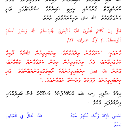
الله އާއި އެއިލާހުގެ ނަބިއްޔާއަށް ލޯބިކުރާ ކަމުގައިވާނަމަ ޢަމަލު
ކުރަންވީގޮތް ޤުރުއާނާއި ކީރިތި ނަބިއްޔާގެ ސުންނަތުގައި ވަނީ
އަންގަވާފައެވެ. الله تعالى ވަޙީކުރައްވާފައި ވެއެވެ.
(قُلْ إِنْ كُنْتُمْ تُحِبُّونَ اللَّهَ فَاتَّبِعُونِي يُحْبِبْكُمُ اللَّهُ وَيَغْفِرْ لَكُمْ
ذُنُوبَكُمْ…) [آل عمران: 31]
މާނައަކީ: “ކަލޭގެފާނު ވިދާޅުވާށެވެ. ތިޔަބައިމީހުން اللهދެކެ ލޯބިވާ
ކަމުގައިވާނަމަ، ފަހެ ތިޔަބައިމީހުން ތިމަން ކަލޭގެފާނަށް ތަބާވާށެވެ.
އޭރުން الله تعالى ތިޔަބައިމީހުންދެކެ ލޯބިވެވޮޑިގަންނަވާނެއެވެ. އަދި
ތިޔަބައިމީހުންގެ ފާފަތައް ފުއްސަވާ ދެއްވާނެއެވެ…”
އިމާމް ޝާފިޢީ رحمه الله، އެކަލޭގެފާނުގެ މަޝްހޫރު ޅެން ބައިތެއްގައި
ވިދާޅުވެފައި ވެއެވެ .
تَعْصِي الإِلَهَ وَأَنْتَ تُظْهِرُ حُبَّهُ هَذَا مَحَالٌ فِي الْقِيَاسِ
بَدِيْعٌ