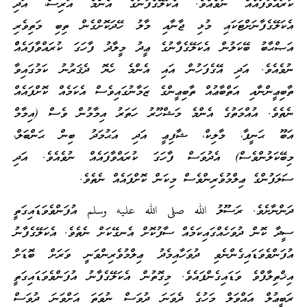
ކުރައްވާފައެއް ނުވެއެވެ. އެކަލޭގެފާނުގެ އެންމެ އަރިސް، އަދި
އެކަލޭގެފާނަށްޓަކައި މުޅި ޖާނާއި މާލު ހޭދަކޮށްގެން ތިބި މަތިވެރި
އަޞްޙާބު ބޭކަލުން އެކަލޭގެފާނުގެ ޢީދު މީލާދު ފާހަގަ ކުރައްވާފައެއްް
ނުވެއެވެ. އަދި އޭގެފަހުން އައި އެންމެ ހެޔޮ ދެޤަރުނު ކަމުގައިވާ
ތާބިޢީންނާއި އަތްބާޢުއް ތާބިޢީންގެ ޒަމާނުގައިވެސް އެކަމެއް ކޮށްފައެއް
ނެތެވެ. އުއްމަތުގެ އެންމެ މަޝްހޫރު ހަތަރު އިމާމުން ވެސް (އިމާމް
އަބޫ ޙަނީފާ، މާލިކް، ޝާފިޢީ އަދި އަޙުމަދު ބިން ޙަންބަލް،
މިބޭކަލުންވެސް) އެދުވަސް ފާހަގަ ކުރައްވާފައެއް ނުވެއެވެ. އަދި
ސަލަފުންގެ ޢިލްމުވެރިންވެސް މިކަން ކޮށްފައެއް ނެތެވެ.
ދަންނާށެވެ. ރަސޫލު الله صلى الله عليه وسلم އުފަންވެވަޑައިގަތީ
ސީދާ ކޮން ދުވަހެއްގައިކަމެއް ސާފުކޮށް އެނގޭކަށް ނެތެވެ. އެކަލޭގެފާނު
އުފަންވެވަޑައިގެންނެވި ދުވަހާއިމެދު ޢިލްމުވެރިންވަނީ ވަރަށް ބޮޑަށް
އިޚްތިލާފްވެ ވަޑައިގެންފައެވެ. މިގޮތުން އެކަލޭގެފާނު އުފަންވެވަޑައިގަތީ
ރަބީޢުލް އައްވަލް މަހުގެ ދެވަނަ ދުވަސް ނުވަތަ އަށްވަނަ ދުވަސް