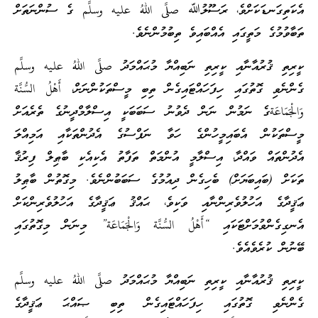
އެކަތިގަނޑަކަށްވެ، ރަސޫލުﷲ صلَّى اللهُ عليه وسلَّم ގެ ސުންނަތަށް
ތަބާވުމުގެ މަތީގައި އެއްބައިވެ ތިބުމުންނެވެ.
ކީރިތި ޤުރުއާނާއި ކީރިތި ނަބިއްޔާ މުޙައްމަދު صلَّى اللهُ عليه وسلَّم
ގެންނެވި ގޮތުގައި ހިފަހައްޓައިގެން ތިބި މީސްތަކުންނަށް، أَهْلُ السُّنَّة
وَالْجَمَاعَةގެ ނަމުން ނަން ދެވުނު ސަބަބަކީ އިސްލާމްދީނުގެ ތެރެއަށް
މީސްތަކުން އެބައިމީހުންގެ ހަވާ ނަފްސުގެ އެދުންތަކާއި އަމިއްލަ
އެދުންތައް ވައްދާ، އިސްލާމީ އުންމަތް ތަފާތު އެކިއެކި ބާޠިލް ފިރުޤާ
ތަކަށް (ބައިބަޔަށް) ބެހިގެން ދިއުމުގެ ސަބަބުންނެވެ. މިގޮތުން ބާޠިލު
ޢަޤީދާގެ އަހުލުވެރިންނާއި ވަކިވެ، ޙައްޤު ޢަޤީދާގެ އަހުލުވެރިންކަށް
އެނގިގެންވުމަށްޓަކައި “أَهْلُ السُّنَّة وَالْجَمَاعَة” މިނަން މިގޮތުގައި
ބޭނުން ކުރެވެއެވެ.
ކީރިތި ޤުރުއާނާއި ކީރިތި ނަބިއްޔާ މުޙައްމަދު صلَّى اللهُ عليه وسلَّم
ގެންނެވި ގޮތުގައި ހިފަހައްޓައިގެން ތިބި ޞައްޙަ ޢަޤީދާގެ