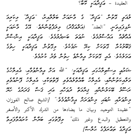
العقيدة – ޢަޤީދާއަކީ ކޮބާ؟
ލުޣަވީ ގޮތުން “ޢަޤީދާ” ގެ މާނައަށް ބަލާލާއިރު، “ޢަޤީދާ” މިކަލިމަ
ނެގިފައިވަނީ “العقد” (އަލްޢަޤްދު) މިލަފްޒުންނެވެ. އޭގެ މާނައަކީ
އެއްޗެއް އައްސާލުމެވެ. ނުވަތަ ބަނދެލުމެވެ. ޢަޤީދާއަކީ އިންސާނާ
ޤަބޫލުކުރާ ގޮތަކަށް ކިޔޭ ނަމެކެވެ. މިގޮތުން ޢަޤީދާއަކީ ހިތުގެ
ޢަމަލެކެވެ. އެއީ ގޮތަކަށް އީމާންވެ ހިތުން ތެދު ކުރުމެވެ.
ޝަރުޢީ އިސްޠިލާޙުގައި ޢަޤީދާއަކީ: “ﷲ އަށް އީމާންވުމާއި، އެއިލާހުގެ
މަލާއިކަތުންނާއި، އެއިލާހު ބާއްވާލެއްވެވި ފޮތްތަކާއި، އެއިލާހު ފޮނުއްވެވި
ރަސޫލު ބޭކަލުންނާއި ޤިޔާމަތް ދުވަހާއި އަދި ޤަޟާ ޤަދަރުގެ ހެޔޮ
މިންވަރާއި ނުބައި މިންވަރަށް އީމާންވުމެވެ.” [الشيخ صالح الفوزان،
“عقيدة التوحيد وبيان ما يضادها من الشرك الأكبر والأصغر
والتعطيل والبدع وغير ذلك” މިފޮތުގައި ބަޔާން ކުރައްވާފައިވާ
ޢަޤީދާގެ ތަޢާރަފްގެ ޙުލާޞާ]