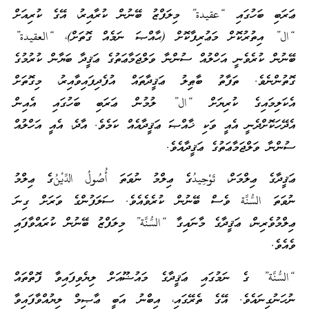
ޢަރަބި ބަހުގައި “عقيدة” މިލަފްޒު ބޭނުން ކުރާއިރު، އޭގެ ކުރިއަށް
“ال” އިތުރުކޮށް މަޢުރިފާކޮށް (ޙާއްޞަ ނަމެއް ގޮތަށް)، “العقيدة”
ބޭނުން ކުރެވެނީ އަހްލުއް ސުންނާ ވަލްޖަމާޢަތުގެ ޢަޤީދާ ބަޔާން ކުރުމުގެ
ގޮތުންނެވެ. ތަފާތު ބާޠިލު ޢަޤީދާތައް އުފެދިފައިވާއިރު، މިގޮތަށް
އެކަލިމައިގެ ކުރިޔަށް “ال” ލުމުން ޢަރަބި ބަހުގައި އެއިން
އެދޭހަކޮށްދެނީ އެއީ ވަކި ޚާއްޞަ ޢަޤީދާއެއް ކަމެވެ. އާދެ، އެއީ އަހްލުއް
ސުންނާ ވަލްޖަމާޢަތުގެ ޢަޤީދާއެވެ.
ޢަޤީދާގެ ޢިލްމަށް، تَوْحِيدُގެ ޢިލްމު ނުވަތަ أُصُولُ الدِّيْنُގެ ޢިލްމު
ނުވަތަ السُّنَّة ވެސް ބޭނުން ކުރެވެއެވެ. ސަލަފުންގެ ވަރަށް ގިނަ
ޢިލްމުވެރިން، ޢަޤީދާގެ މާނައިގާ “السُّنَّة” މިލަފްޒު ބޭނުން ކުރައްވާފައި
ވެއެވެ.
“السُّنَّة” ގެ ނަމުގައި ޢަޤީދާގެ މައުޟޫއަށް ލިޔެވިފައިވާ ފޮތްތައް
ނުހަނުގިނައެވެ. އޭގެ ތެރޭގައި، އިބްނު އަބީ ޢާޞިމް ލިޔުއްވާފައިވާ