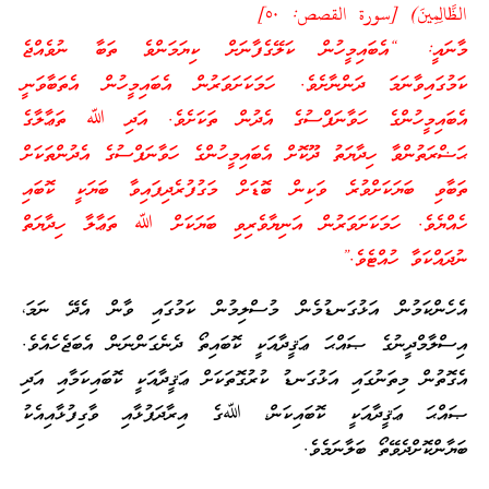
الظَّالِمِينَ) [سورة القصص: ٥٠]
މާނައީ: “އެބައިމީހުން ކަލޭގެފާނަށް ކިޔަމަންވެ ތަބާ ނުވެއްޖެ
ކަމުގައިވާނަމަ ދަންނާށެވެ. ހަމަކަށަވަރުން އެބައިމީހުން އެތަބާވަނީ
އެބައިމީހުންގެ ހަވާނަފްސުގެ އެދުން ތަކަށެވެ. އަދި ﷲ ތަޢާލާގެ
ޙަޟްރަތުންވާ ހިދާޔަތު ދޫކޮށް އެބައިމީހުންގެ ހަވާނަފްސުގެ އެދުންތަކަށް
ތަބާވި ބަޔަކަށްވުރެ ވަކިން ބޮޑަށް މަގުފުރެދިފައިވާ ބަޔަކީ ކޮބައި
ހެއްޔެވެ. ހަމަކަށަވަރުން އަނިޔާވެރިވި ބަޔަކަށް ﷲ ތަޢާލާ ހިދާޔަތް
ނުދައްކަވާ ހުއްޓެވެ.”
އެހެންކަމުން އަޅުގަނޑުމެން މުސްލިމުން ކަމުގައި ވާން އެދޭ ނަމަ،
އިސްލާމްދީނުގެ ޞައްޙަ ޢަޤީދާއަކީ ކޮބައިތޯ ދެނެގަންނަން އެބަޖެހެއެވެ.
އެގޮތުން މިތަނުގައި އަޅުގަނޑު ކުރުގޮތަކަށް ޢަޤީދާއަކީ ކޮބައިކަމާއި އަދި
ޞައްޙަ ޢަޤީދާއަކީ ކޮބައިކަން، ﷲގެ އިރާދަފުޅާއި ވާގިފުޅާއިއެކު
ބަޔާންކޮށްދެވޭތޯ ބަލާނަމެވެ.