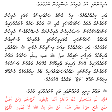
އެމީހުންނަކީ ހަމަ ފުރިހަމަ މުސްލިމުން ކަމުގައެވެ.
އަދި ކިއެއްހެއްޔެވެ. މީގެ އެންމެ އަންތަރީސްވާ ކަމަކީ އެމީހުން
ކުރަމުންދާ އެތައް ކަންތައްތަކަކީ އެއީ ﷲ ތަޢާލާ ޙަރާމް ކުރައްވާފައިވާ
ކަންތައްތަކެއްކަން، ކަނޑައެޅިގެން އެމީހުންނަށް އެނގޭޙާލުވެސް އެމީހުން
އެދަޢުވާ ކުރަމުންދަނީ އެބައިމީހުންނަކީ މެދުމިނުގެ މުސްލިމުން
ކަމުގައެވެ. އަދި ހަމައެއާއެކު މިފަދަ މީސްމީހުން ދެކެނީ، ﷲ ތަޢާލާއާއި
އެއިލާހުގެ މަތިވެރި ނަބިއްޔާ صلَّى اللهُ عليه وسلَّم އަންގަވާ އަމުރު
ކުރައްވާފައިވާ ގޮތަށް ފައިތިލަ ޘާބިތުކޮށް އެގޮތަށް ތަބާވާން މަސައްކަތް
ކުރަމުންދާ މީހުންނަކީ ޙައްދުފަހަނައަޅާފައިވާ ބޯދާ ޚިޔާލުތަކެއް ގެންގުޅޭ
މިޒަމާނާ ނުގުޅޭ “ކަޓު” ބައެއްގެ ގޮތުގައެވެ.
ﷲ ތަޢާލާ ކީރިތި ޤުރުއާނުގައި ވަޙީ ކުރައްވާފައި ވެއެވެ.
(فَإِن لَّمْ يَسْتَجِيبُوا لَكَ فَاعْلَمْ أَنَّمَا يَتَّبِعُونَ أَهْوَاءهُمْ وَمَنْ أَضَلُّ
مِمَّنِ اتَّبَعَ هَوَاهُ بِغَيْرِ هُدًى مِّنَ اللَّهِ إِنَّ اللَّهَ لَا يَهْدِي الْقَوْمَ