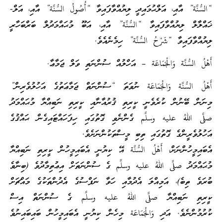
“السُّنَّة” އާއި، އަލްޙުމައިދީ ލިޔުއްވާފައިވާ “أُصُولُ السُّنَّة” އާއި، އަލް-
ޚައްލާލް ލިޔުއްވާފައިވާ “السُّنَّة” އާއި، އަބޫ މުޙައްމަދުލް ބަރްބަހާރީ
ލިޔުއްވާފައިވާ “شَرْحُ السُّنَّة” ހިމެނެއެވެ.
أَهْلُ السُّنَّة وَالْجَمَاعَة – އަހްލުއް ސުންނަތި ވަލް ޖަމާޢާ.
أَهْلُ السُّنَّة وَالْجَمَاعَة ނުވަތަ “ސުންނަތް ޖަމާޢަތުގެ އަހުލުވެރިން”
މިނަން ބޭނުން ކުރެވެނީ ކީރިތި ޤުރުއާނާއި ކީރިތި ނަބިއްޔާ މުޙައްމަދު
صلَّى اللهُ عليه وسلَّم ގެންނެވި ގޮތުގައި ހިފަހައްޓައިގެން ޙައްޤުގެ
އަހުލުވެރީންގެ ގޮތުގައި ތިބި މީސްތަކުންނަށެވެ.
އެބައިމީހުންނަށް، أَهْلُ السُّنَّة އޭ ކިޔުނީ އެބައިމީހުން ކީރިތި ނަބިއްޔާ
މުޙައްމަދު صلَّى اللهُ عليه وسلَّم ގެ ސުންނަތަށް އިޢުތިމާދުވެ (ބިނާވެ
ބުރަވެ ތިބެ)، އަމިއްލަ އެދުމާއި ހަވާ ނަފްސުގެ އެދުންތަކުގެ މައްޗަށް
ކީރިތި ނަބިއްޔާ صلَّى اللهُ عليه وسلَّم ގެ ސުންނަތް އިސް
ކުރުމުންނެވެ. އަދި وَالْجَمَاعَة މިހެން ކިޔުނީ އެބައިމީހުން ބައިބައިނުވެ