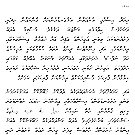
بعد:
މިއަދު އިސްލާމީ އުންމަތުން އަޅުގަނޑުމެންނަށް ފެންނަމުން މިދަނީ
ވަރަށްވެސް ހިތާމަވެރި މަންޒަރު ތަކެކެވެ. މުސްލިމު އެތައް
ފަރުދުންތަކެއް މިވަނީ އެމީހުންގެ ޢަޤީދާ އޮޔާ ދުއްވާލާ، އިސްލާމްކަމާއި
އީމާންކަމާއި އަދި މިނޫންވެސް ދީނުގެ އެތައް ޙުކުމްތަކަކީ އެމީހުންގެ
ހަވާ ނަފްސުގެ އެދުންތަކާއި އެއްގޮތަށް މާނަކުރާ އެއްޗެއް ކަމުގައި
ހަދާފައެވެ. އެމީހުން ދެކެނީ ހަމައެކަނި، ދުލުކުރިން ޝަހާދަތުގެ ދެކަލިމަ
ކިޔާލުމުން ފުރިހަމަ މުސްލިމަކަށްވެ އީމާންކަން ފުރިހަމަވީ ކަމަށެވެ.
އަދި ހަމައެގޮތަށް އެކަންތައްތަކެއް ތެދުކޮށް ޤަބޫލުކޮށް ޢަމަލުކުރުމުން
މެނުވީ އަޅުގަނޑުމެންގެ އިސްލާމްކަމާއި އީމާންކަން ޞައްޙަ ނުވާނޭކަމަށް
ކީރިތި ޤުރުއާނާއި މާތް ނަބިއްޔާ صلَّى اللهُ عليه وسلَّمގެ
ސުންނަތުގައި ބަޔާންވެފައިވާ އެތައް ކަންތައްތަކެއް ޤަބޫލުނުކޮށް އެއަށް
އިންކާރު ކުރަމުންދާ ޙާލުވެސް މިފަދަ މީހުން ދަޢުވާ ކުރަމުން ދަނީ