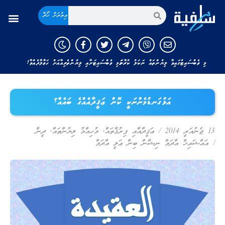
އިތުރަށް ހޯދާ
މި ވެބްސައިޓުގައިވާ ލިޔުންތައް ނަކަލު ކުރާނަމަ މި ވެބްސައިޓަށާއި ލިޔުންތެރިއާއަށް ހަވާލާދެއްވާ!
އަޅުގަނޑުމެންނަކީ ކޮން ޢަޤީދާއެއްގެ ބައެއް؟
13 ޖެނުއަރީ 2014
/
ޢަޤީދާއާއި ފިރުޤާތައް
,
މުހިއްމު ލިޔުންތައް
,
ދީން
/
އައްޝައިޚް އާދަމް ނިޝާން ބިން ޢަލީ އާދަމް