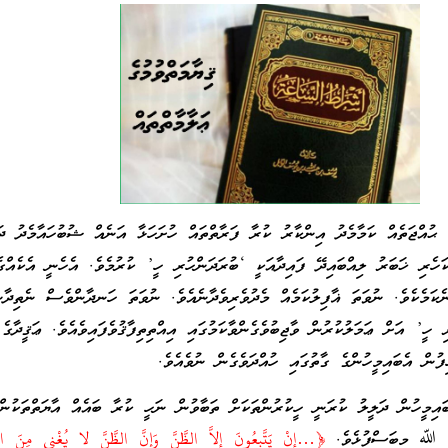
 ޙުއްޖަތެއް ކަމާމެދު އިންކާރު ކުރާ ފަރާތްތައް ހުށަހަޅާ އަނެއް ޝުބުހައާމެދު ދަ
ކަހެރި ޚަބަރު ލިއްބައިދޭ ފައިދާއަކީ ‘ބުރަދަންހުރި ހީ’ ކުރުމެވެ. އެހެނީ އެކެއްގ
ނެކަމެކެވެ. ނުވަތަ ޣާފިލުކަމެއް މެދުވެރިވެދާނެއެވެ. ނުވަތަ ހަނދާންވެސް ނެތިދާނެ
ި ހީ’ އަށް ޢަމަލުކުރުން ވާޖިބުވެގެންވާކަމުގައި އިއްތިތިފާޤުވެފައިވެއެވެ. ޢަޤީދާގެ
ފުން އެބައިމީހުންގެ ގާތުގައި ހުއްދަވެގެން ނުވެއެވެ.
ައިމީހުން ދަލީލު ކުރަނީ ހީކުރުންތަކަށް ތަބާވުން ނަހީ ކުރާ ބައެއް އާޔަތްތަކުން
ާތް ﷲ މިބަސްފުޅެވެ.
﴿…إِنْ يَتَّبِعُونَ إِلاَّ الظَّنَّ وَإِنَّ الظَّنَّ لا يُغْنِي مِنَ الْح