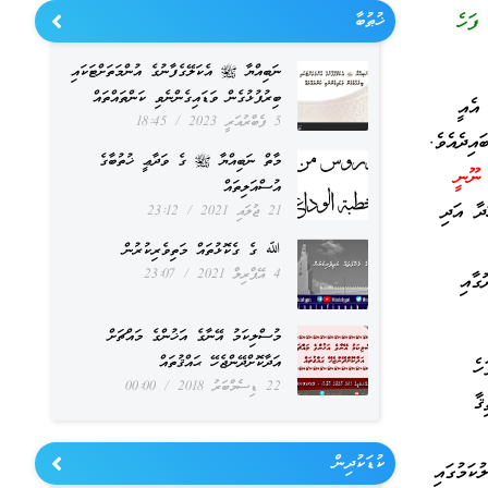
 ފަހެ
ޚުޠުބާ
ނަބިއްޔާ ﷺ އެކަލޭގެފާނުގެ އުންމަތަށްޓަކައި
ބިރުފުޅުގެން ވަޑައިގެންނެވި ކަންތައްތައް
އެއީ
5 ފެބްރުއަރީ 2023
18:45
އިދެއެވެ.
މާތް ނަބިއްޔާ ﷺ ގެ ވަދާޢީ ޚުތުބާގެ
 ނޫނީ
އުސްއަލިތައް
ދާ އަދި
21 ޖުލައި 2021
23:12
ﷲ ގެ ގެކޮޅުތައް މަތިވެރިކުރުން
4 އޭޕްރިލް 2021
23:07
ގާއި
މުސްލިކަމު އޭނާގެ އަޚުންގެ މައްޗަށް
އަދާކޮށްދޭންޖެހޭ ޙައްޤުތައް
ހެ
22 ޑިސެމްބަރު 2018
00:00
ޤާ
ކުޑަކުދިން
ކަމުގައި