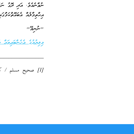
ނުވާނެއެވެ. އަދި ދޮގު ނަހ
އިޙްތިމާލެއް އެބައޮތްކަމުަ
=ނުނިމޭ=
މިލިޔުމުގެ އެހެންބައިތައް ބ
_________________
[1] صحيح مسلم / كتاب البر والصلة والآداب / باب الظن والتجسس