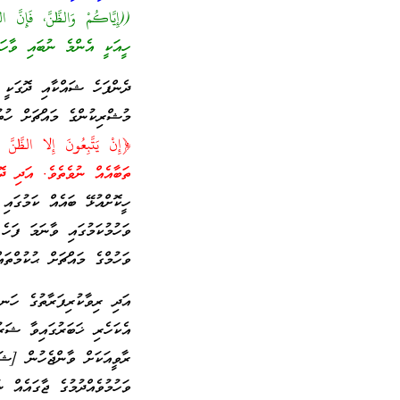
((إِيَّاكُمْ وَالظَّنَّ، فَإِنَّ 
ހީއަކީ އެންމެ ނުބައި ވާހަކ
ދެންފަހެ ޝައްކާއި ދޮގަކީ 
މުޝްރިކުންގެ މައްޗަށް ހުތ
﴿إِنْ يَتَّبِعُونَ إِلا الظَّنَّ
ތަބާއެއް ނުވެތެވެ. އަދި ދޮ
ހީކޮށްއުޅޭ ބައެއް ކަމުގައި
ވަހުމުކަމުގައި ވާނަމަ ފަހެ
ވަހުމްގެ މައްޗަށް ޙުކުމްތައ
އަދި ރިވާކުރިފަރާތުގެ ހަނދ
އެކަހެރި ޚަބަރުގައިވާ ޝަރު
ރާވީއަކަށް ވާންޖެހުން [ޝަރ
ވަހުމުވެއްދުމުގެ ޖާގައެއް 