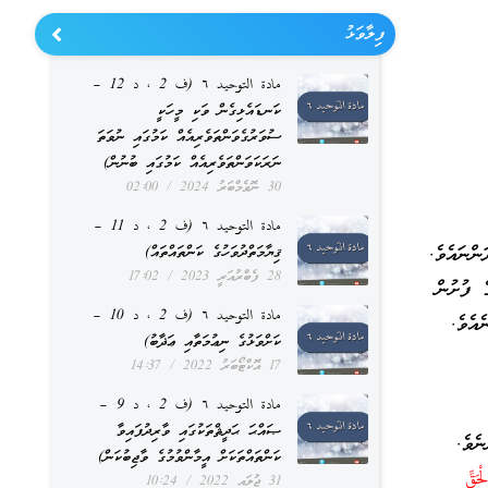
ފިލާވަޅު
مادة التوحيد ٦ (ف 2 ، د 12 –
ކަނޑައެޅިގެން ވަކި މީހަކީ
ސުވަރުގެވަންތަވެރިއެއް ކަމުގައި ނުވަތަ
ނަރަކަވަންތަވެރިއެއް ކަމުގައި ބުނުން)
30 ނޮވެމްބަރު 2024
02:00
مادة التوحيد ٦ (ف 2 ، د 11 –
ންނައެވެ.
ޤިޔާމަތްދުވަހުގެ ކަންތައްތައް)
28 ފެބްރުއަރީ 2023
17:02
ެ ފުށުން
مادة التوحيد ٦ (ف 2 ، د 10 –
އެވެ.
ކަށްވަޅުގެ ނިޢުމަތާއި ޢަޛާބު)
17 އޮކްޓޯބަރު 2022
14:37
مادة التوحيد ٦ (ف 2 ، د 9 –
ޞައްޙަ ޙަދީޘްތަކުގައި ވާރިދުފައިވާ
ނެވެ.
ކަންތައްތަކަށް އީމާންވުމުގެ ވާޖިބުކަން)
َقِّ
31 ޖުލައި 2022
10:24