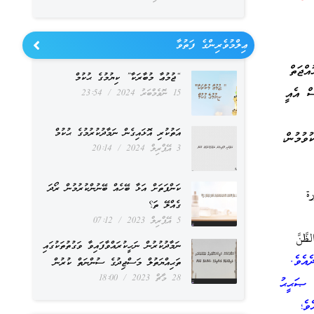
ޢިލްމުވެރިންގެ ފަތުވާ
އްޖަތް
“ޖުމުޢާ މުބާރަކާ” ކިޔުމުގެ ޙުކުމް
ް އެއީ
15 ނޮވެމްބަރު 2024
23:54
އަތުކުރި އޮޅައިގެން ނަމާދުކުރުމުގެ ޙުކުމް
ވުމުން،
3 އޭޕްރިލް 2024
20:14
ކަންފަތަށް އަޅާ ބޭހެއް ބޭނުންކުރުމުން ރޯދަ
ة
ގެއްލޭ ތަ؟
5 އޭޕްރިލް 2023
07:12
ظَّنَّ
ނަމާދުކުރުން ނަހީކުރައްވާފައިވާ ވަގުތުތަކުގައި
އެވެ.
ތަޙިއްޔަތުލް މަސްޖިދުގެ ސުންނަތް ކުރުން
28 މާޗް 2023
18:00
ީ ޞަޙީޙު
ވެ؛