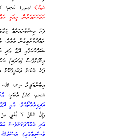
شَيْئًا﴾
(سورة النجم: 28) މާނައީ:
ހަމަކަށަވަރުން، ހީއަކީ ޙައް
ފަހެ މިޝުބުހައަށްވާ ޖަވާބަ
ރައްދުކުރެވިގެން ވެއެވެ. 
ޝައްކުކަމާއި ދޮގު އަދި ނުރ
މިނޫންވެސް [ޢަރަބި] ބަހުގ
ފަހެ އެކަން ތަޙުޤީޤުކޮށް އ
އިބްންކަޘީރު -رحمه الله- 
النجم: 28] އެބަހީ:
އެބ
އަދިކިއެއްތޯއެވެ. އެއީ ދޮގ
وَإِنَّ الظَّنَّ لا يُغْنِي مِنَ 
އަދި އެއްގޮތަކަށްވެސް ޙައ
މުސްލިމްގައި)، ރަސޫލުﷲ ص