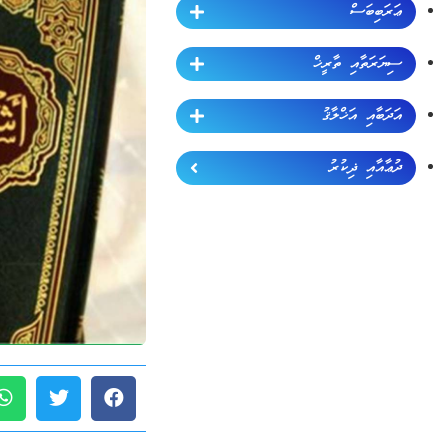
ޢަރަބިބަސް
ސިޔަރަތާއި ތާރީޚް
އަދަބާއި އަޚްލާޤު
ދުޢާއާއި ޛިކުރު