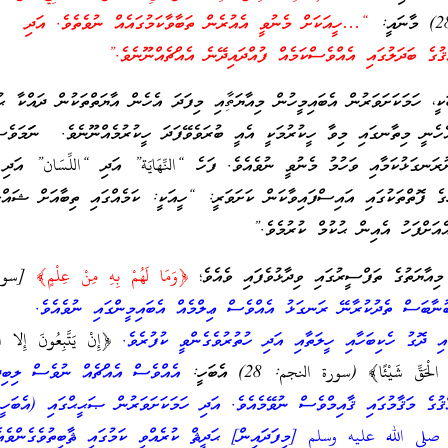
“…ހީއަކަށް މެނުވީ އެއުރެން ތަބާވާކަމުގައެއް ނުވެތެވެ. އަދި
ޤުގެ ބަދަލުގައި އެއްވެސްކަމެއް ފުއްދައިދޭނެ އެއްޗެއްނޫނެވެ.”
ކީ، ހަމަކަށަވަރުން އެބައިމީހުން މިއާޔަތِާއި މިފަދަ އެހެން އާޔަތްތަކުން ދައްކާ ޙު
އެހެނީ މިތާނގައި މިވާ ހީކުރުމަކީ އެއީ ބުރަވެވޭފަދަ ހީކުރުމެއްނޫނެވެ. ނަަމަވެސ
ަނގަޅުކަމާއި ވަހުމު މެނުވީ ނުވެއެވެ. ފަހެ “النِّهَايَة” އަދި “اللِّسَان” އަދި
ެ ފޮތްތަކުގައި އައިސްފައިވާކަން ކަށަވަރީ: “ހީއަކީ: ކަމެއްގައި ތިބާއަށް ޝައްކު
ެއަށްފަހު އެއިން ޙުކުމް ކުރުމެވެ.”
މިއާޔަތުގެ ތަފްސީރުގައި ވިދާޅުވެފައި ވެއެވެ؛
﴿وَمَا لَهُمْ بِهِ مِنْ عِلْمٍ﴾
[سور
ުނާބަސް ތެދުކުރާނޭ ރަނގަޅު އެއްވެސް ޢިލްމެއް އެބައިމީންގައި ނުވެއެވެ.
ާއި ދޮގު ހެކިބަހާއި ހީލަތާއި އަދި ހުތުރުވެގެންވީ ކުފުރެވެ.
﴿إِنْ يَتَّبِعُونَ إِلا ال
الْحَقِّ شَيْئًا﴾ (سورة النجم: 28) އެބަހީ:
އެއްވެސް އެއްޗެއް ނުވެސް ލިބިދެ
ްޤުގެ މަޤާމުގައި ޤާއިމްވެސް ނުވޭމެއެވެ. އަދި ހަމަކަށަވަރުން ޞަޙީޙްގައި (އެބަހ
لى الله عليه وسلم [މިފަދައިން] ޙަދީޘް ކުރެއްވި ކަމުގައި ޘާބިތުވެގެންވެއެ