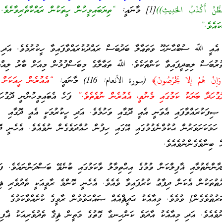
الظَّنَّ أَكْذَبُ الحَدِيثِ))
[1] މާނައީ:
“ތިޔަބައިމީހުން ހީތަކުން ރައްކާތެރިވާށެވެ.
ައެވެ.”
އެއީ ﷲ ސުބްޙާނަހޫ ވަތަޢާލާ ބަދުބަސް ރައްދުކުރައްވާފައިވާ ހީކުރުމެވެ. އަދި 
ުރުބަސް ލިބިދީފައިވާ ކަންތަކެވެ. ﷲ ތަޢާލާގެ މިބަސްފުޅުން މިއަށް ބާރު ލިއްބަ
 وَإِنْ هُمْ إِلا يَخْرُصُونَ﴾
(سورة الأنعام: 116) މާނައީ:
“އެއުރެން ހީއަކަށް
ގުހަދާ ބަޔަކު ކަމުގައި މެނުވީ، އެއުރެން ނުވެތެވެ.”
ފަހެ އެބައިމީހުންނީ ދޮގުހަ
 ޞިފަކުރައްވާފައި އެވަނީ އެއީ ދޮގާއި ވަހުމެވެ. އަދި ހީކުރުމަކީ އެއީ ދޮގާއި
 ހަމަކަށަވަރުން ޙުކުމްނެގުމުގައި އޭގައި ހިފުން ހުއްދަވެގެން ނުވެއެވެ. އެހެނީ ދޮ
ް ބިނާވެގެންނުވެއެވެ.
ާންނެތުމާއި ޣާފިލްކަން ވުމުގެ އިޙްތިމާލު ވާކަމުގައި ބުނެވޭ ބަސްދަންނައެވެ. ފަ
ޠުތަކުން އެކަން ދިފާޢު ކުރުފައިވާ ވެއެވެ. އެހެނީ ކޮންމެ ރާވީއަކީ ތެދުވެރި ޘި
ުޠުވެގެން] ވުމެވެ. މިއާއެކު ޙަދީޘްއެއް ޞައްޙަވުމުން ރާވީގެ ކުށެއްވާކަމުގެ
ނުވެއެވެ. އަދި މިއާއެކު އާދަވެ ކަންހިނގާ ގޮތުގެ މަތީން ޘިޤާ ތެދުވެރިއަކު ޣާފިލު