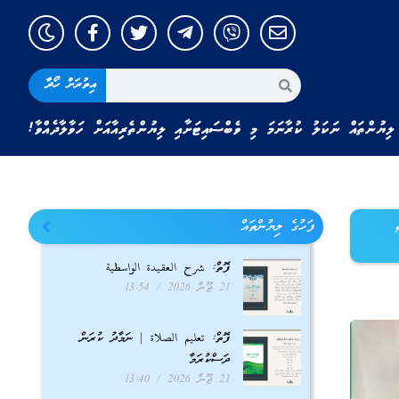
އިތުރަށް ހޯދާ
ލިޔުންތައް ނަކަލު ކުރާނަމަ މި ވެބްސައިޓަށާއި ލިޔުންތެރިއާއަށް ހަވާލާދެއްވާ!
ފަހުގެ ލިޔުންތައް
ފޮތް: شرح العقيدة الواسطية
21 ޖޫން 2026
13:54
ފޮތް: تعليم الصلاة | ނަމާދު ކުރަން
ދަސްކުރަމާ
21 ޖޫން 2026
13:40