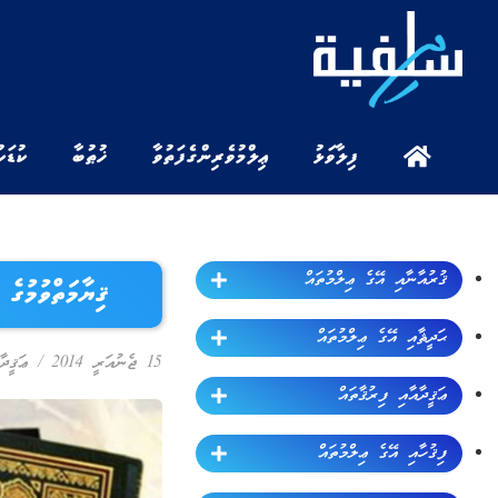
ފިލާވަޅު
ޢިލްމުވެރިންގެ ފަތުވާ
ޚުޠުބާ
ކުޑަކ
ޤުރުއާނާއި އޭގެ ޢިލްމުތައް
ޤިޔާމަތްވުމުގެ ޢަލާ
ޙަދީޘާއި އޭގެ ޢިލްމުތައް
15 ޖެނުއަރީ 2014
/
ޢަޤީދާ
ޢަޤީދާއާއި ފިރުޤާތައް
ފިޤުހާއި އޭގެ ޢިލްމުތައް