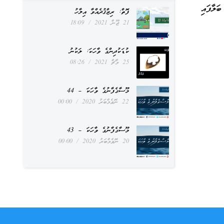
ަލާފައި
ފޮތް: ރިޒްޤުދެއްވާ އިލާހު
21 ޖޫން 2021
18:09
ކުޑަކުދިންގެ ވާހަކަ: ލަކުނު
25 މާޗް 2021
08:26
މޫސާގެފާނުގެ ވާހަކަ – 44
22 ނޮވެމްބަރު 2020
00:00
މޫސާގެފާނުގެ ވާހަކަ – 43
20 ނޮވެމްބަރު 2020
00:00