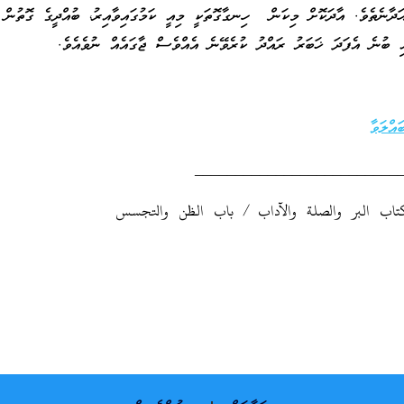
ަދާނެތެވެ. އާދަކޮށް މިކަން ހިނގާގޮތަކީ މިއީ ކަމުގައިވާއިރު، ބުއްދީގެ ގޮތުން ބ
ގައި ބުނެ އެފަދަ ޚަބަރު ރައްދު ކުރެވޭނެ އެއްވެސް ޖާގައެއް ނުވެއެވެ.
ައްލަވާ
_________________________