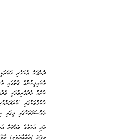
ދެންފަހެ އެކަހެރި ޚަބަރަކީ
އެބައިމީހުންގެ ގާތުގައި އެ
ކުށެއް މެދުވެރިވުމަކީ ވެދާ
ޙުކުމްތަކުގައި ‘ބުރަދަންހުރ
މައްސަލަތަކުގައި މީގައި ހި
އަދި އެކަމުގެ މައްޗަށް އެބ
މިފަދަ [އެއްއާޔަތަކީ] މ