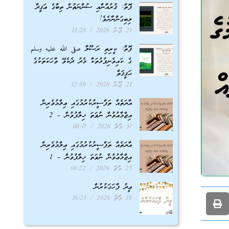
ފޮތް: ޤުރުއާނާއި ސުންނަތުން ތިބާގެ ޢަޤީދާ
ލިބިގަންނާށެވެ!
21 ޖޫން 2026
13:28
ފޮތް: ކީރިތި ރަސޫލާ صلى الله عليه وسلم
ގެ ކައިވެނިފުޅުތަކާ މެދު ދެކެވޭ ވާހަކަތަކުގެ
ޙަޤީޤަތް
21 ޖޫން 2026
12:39
އާޔަތެއް ތަފްސީރުކުރުމުގައި ޢިލްމުވެރިން
އިޖްމާޢުވުން ނުވަތަ ޚިލާފުވުން – 2
31 މާޗް 2026
08:17
އާޔަތެއް ތަފްސީރުކުރުމުގައި ޢިލްމުވެރިން
އިޖްމާޢުވުން ނުވަތަ ޚިލާފުވުން – 1
25 މާޗް 2026
08:22
ޢީދު ފާހަގަކުރުން
19 މާޗް 2026
16:23