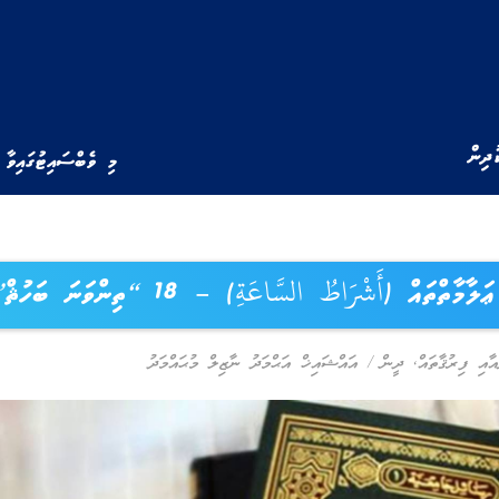
ުދިން
މި ވެބްސައިޓުގައިވާ 
މާތްތައް (أَشْرَاطُ السَّاعَةِ) – 18 “ތިންވަނަ ބަހުޘް”
އާއި ފިރުޤާތައް
,
ދީން
/
އައްޝައިޚް އަޙްމަދު ނާޒިލް މުޙައްމަދު